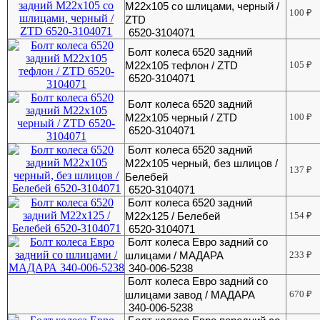
М22х105 со шлицами, черный /
100
₽
ZTD
6520-3104071
Болт колеса 6520 задний
М22х105 тефлон / ZTD
105
₽
6520-3104071
Болт колеса 6520 задний
М22х105 черный / ZTD
100
₽
6520-3104071
Болт колеса 6520 задний
М22х105 черный, без шлицов /
137
₽
Белебей
6520-3104071
Болт колеса 6520 задний
М22х125 / Белебей
154
₽
6520-3104071
Болт колеса Евро задний со
шлицами / МАДАРА
233
₽
340-006-5238
Болт колеса Евро задний со
шлицами завод / МАДАРА
670
₽
340-006-5238