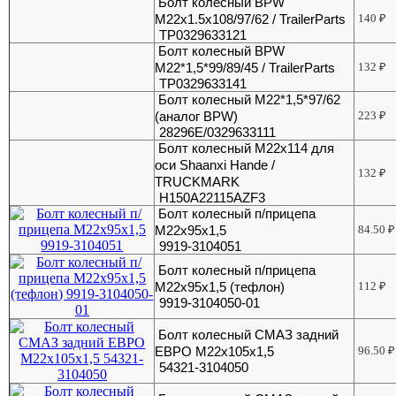
Болт колесный BPW
M22x1.5x108/97/62 / TrailerParts
140
₽
TP0329633121
Болт колесный BPW
М22*1,5*99/89/45 / TrailerParts
132
₽
TP0329633141
Болт колесный М22*1,5*97/62
(аналог BPW)
223
₽
28296E/0329633111
Болт колесный М22х114 для
оси Shaanxi Hande /
132
₽
TRUCKMARK
H150A22115AZF3
Болт колесный п/прицепа
М22х95х1,5
84.50
₽
9919-3104051
Болт колесный п/прицепа
М22х95х1,5 (тефлон)
112
₽
9919-3104050-01
Болт колесный СМАЗ задний
ЕВРО М22x105x1,5
96.50
₽
54321-3104050