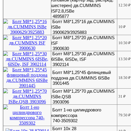
шестерен) дв.CUMMINS
12.50
₽
ISF2.8,ISBe
4895877
Болт М8*1,25*16 дв.CUMMINS
ISBe
10
₽
3900629/3925883
Болт М8*1,25*20 дв.CUMMINS
ISF
10.50
₽
3900630
Болт М8*1,25*30 дв.CUMMINS
6ISBe, 6ISDe, ISF
13.50
₽
3902114
Болт М8*1,25*45 флянцевый
поддона дв.CUMMINS 6ISBe
18.50
₽
3901445
Болт М8*1,25*70 дв.CUMMINS
ISBe.QSB
31
₽
3903096
Болт 1-но цилиндрового
компрессора
79.50
₽
740-3509302
Болт 10х 28