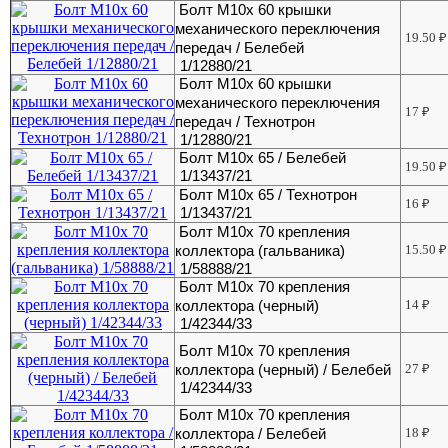
Болт М10х 60 крышки
механического переключения
19.50
₽
передач / Белебей
1/12880/21
Болт М10х 60 крышки
механического переключения
17
₽
передач / Технотрон
1/12880/21
Болт М10х 65 / Белебей
19.50
₽
1/13437/21
Болт М10х 65 / Технотрон
16
₽
1/13437/21
Болт М10х 70 крепления
коллектора (гальваника)
15.50
₽
1/58888/21
Болт М10х 70 крепления
коллектора (черный)
14
₽
1/42344/33
Болт М10х 70 крепления
коллектора (черный) / Белебей
27
₽
1/42344/33
Болт М10х 70 крепления
коллектора / Белебей
18
₽