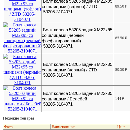
Болт колеса 53205 задний М22х95
со шлицами (тефлон) / ZTD
89.50
₽
53205-3104071
Болт колеса 53205 задний М22х95
со шлицами (черный
85.50
₽
фосфатированный)
53205-3104071
Болт колеса 53205 задний М22х95
со шлицами (черный) / ZTD
89.50
₽
53205-3104071
Болт колеса 53205 задний М22х95
со шлицами / Белебей
144
₽
53205-3104071
Похожие товары
Фото
Наименование
Цена