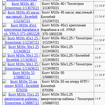
Болт М10х 40 / Технотрон
12.50
₽
1/13070/21
Болт М10х 45 насос масляный /
Белебей
15.50
₽
1/12347/21
Болт М10х 45х1 крепления
барабана в сб. УРАЛ
19
₽
375-1802228
Болт М10х 45х1,25 / Технотрон
12.50
₽
1/12347/21
Болт М10х 50х1,25
11
₽
1/13438/21
Болт М10х 50х1,25 / Белебей
16
₽
1/13438/21
Болт М10х 50х1,25 / Технотрон
13
₽
1/13438/21
Болт М10х 55
11.50
₽
1/58887/21
Болт М10х 55 на опору КПП /
Белебей
15
₽
870356
Болт М10х 55х1,25
амортизатор кабины / Технотрон
14
₽
1/58887/21