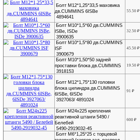
Болт M12*1,25*33,5 маховика
дв.CUMMINS 6ISBe
55.50
₽
4894641
Болт М10*1,5*60 дв.CUMMINS
ISBe, ISDe
32.50
₽
3900635
Болт М10*1,5*80 дв.CUMMINS
ISF
45.50
₽
3900679
Болт М10*1,50*50 задней
проставки блока дв.CUMMINS
19.50
₽
3918153
Болт М12*1,75*130 головки
блока цилиндра дв.CUMMINS
91
₽
6ISBe, 6ISDe
3927063/ 4891024
Болт М24х225 крепления
реактивной штанги 5490 /
600
₽
Белебей
5490-2919032-45
Болт М6*1,25*25 с торцевой
головкой (картер зад. распред.