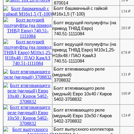
10
₽
870014
Болт башмачный с гайкой
134
₽
М16х1,5 (Т-100)
Болт ведущей полумуфты (на
привод ТНВД Евро)
203
₽
740.51-1111084
Болт ведущей полумуфты (на
привод ТНВД Евро) М10х1,25-
678
₽
Н18х48 / ПАО КамАЗ
740.51-1111084
Болт втягивающего реле
(медный)
131
₽
3708832
Болт втягивающего реле
(медный) Евро 10х40 / Киров
109
₽
5402-3708832
Болт втягивающего реле
(медный) Евро 10х50 / Киров
124
₽
5402-3708832
Болт выпускного коллектора