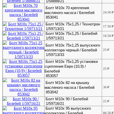
1/58888/21
Болт М10х 70 крепления
масляного насоса / Белебей
24.50
₽
853041
Болт М10х 75х1,25 / Технотрон
17.50
₽
1/59713/21
Болт М10х 75х1,25 / Белебей
18.50
₽
1/59713/21
Болт М10х 75х1,25 выпускного
коллектора черный / Белебей
25
₽
1/59713/33
Болт М10х 75х1,25 установки
сцепления Евро (10,9) /
25
₽
Белебей
853057
Болт М10х 82 на крышку
масляного насоса / Белебей
30
₽
853042
Болт М10х 90 / Белебей
22
₽
1/59716/21
Болт М10х 95 выпускного
коллектора / Белебей
86.50
₽