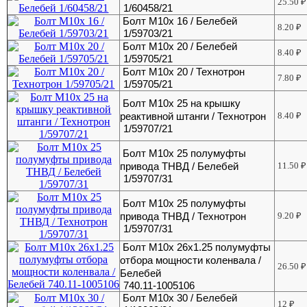
25.50
₽
1/60458/21
Болт М10х 16 / Белебей
8.20
₽
1/59703/21
Болт М10х 20 / Белебей
8.40
₽
1/59705/21
Болт М10х 20 / Технотрон
7.80
₽
1/59705/21
Болт М10х 25 на крышку
реактивной штанги / Технотрон
8.40
₽
1/59707/21
Болт М10х 25 полумуфты
привода ТНВД / Белебей
11.50
₽
1/59707/31
Болт М10х 25 полумуфты
привода ТНВД / Технотрон
9.20
₽
1/59707/31
Болт М10х 26х1.25 полумуфты
отбора мощности коленвала /
26.50
₽
Белебей
740.11-1005106
Болт М10х 30 / Белебей
12
₽