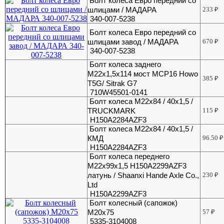
Болт колеса Евро передний со
шлицами / МАДАРА
233
₽
340-007-5238
Болт колеса Евро передний со
шлицами завод / МАДАРА
670
₽
340-007-5238
Болт колеса заднего
М22х1,5х114 мост MCP16 Howo
385
₽
T5G/ Sitrak G7
710W45501-0141
Болт колеса М22х84 / 40х1,5 /
TRUCKMARK
115
₽
H150A2284AZF3
Болт колеса М22х84 / 40х1,5 /
КМД
96.50
₽
H150A2284AZF3
Болт колеса переднего
М22х99х1,5 H150A2299AZF3
латунь / Shaanxi Hande Axle Co.,
230
₽
Ltd
H150A2299AZF3
Болт колесный (сапожок)
М20х75
57
₽
5335-3104008