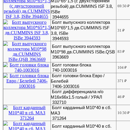
М10*65*1,5 (с двухсторонней
резьбой) дв.CUMMINS ISF 3.8,
69.50
₽
ISBe
3944655
Болт выпускного коллектора
М10*65*1,5 дв.CUMMINS ISF
31
₽
3.8, ISBe
3944593
Болт выпускного коллектора
М10*98 дв.CUMMINS ISBe.QSB
83
₽
3963669
Болт головки блока
104
₽
740-1003016
Болт головки блока Евро /
Белебей
371
₽
7406-1003016
Болт дифференциала н/о
М16х66х1.5 голый / УРАЛ
46
₽
332710
Болт карданный М10*40 в сб.
МАЗ
10.50
₽
371264
Болт карданный М10*40 в сб.