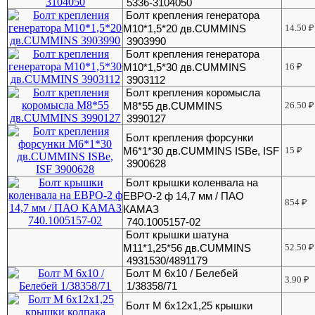
5336-3104050
Болт крепления генератора
М10*1,5*20 дв.CUMMINS
14.50
₽
3903990
Болт крепления генератора
М10*1,5*30 дв.CUMMINS
16
₽
3903112
Болт крепления коромысла
М8*55 дв.CUMMINS
26.50
₽
3990127
Болт крепления форсунки
M6*1*30 дв.CUMMINS ISBe, ISF
15
₽
3900628
Болт крышки коленвала на
ЕВРО-2 ф 14,7 мм / ПАО
854
₽
КАМАЗ
740.1005157-02
Болт крышки шатуна
М11*1,25*56 дв.CUMMINS
52.50
₽
4931530/4891179
Болт М 6х10 / Белебей
3.90
₽
1/38358/71
Болт М 6х12х1,25 крышки