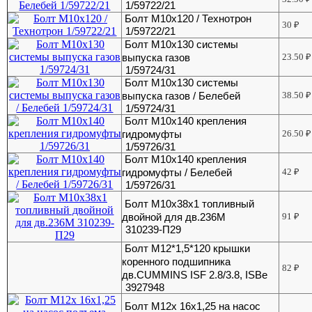
1/59722/21
Болт М10х120 / Технотрон
30
₽
1/59722/21
Болт М10х130 системы
выпуска газов
23.50
₽
1/59724/31
Болт М10х130 системы
выпуска газов / Белебей
38.50
₽
1/59724/31
Болт М10х140 крепления
гидромуфты
26.50
₽
1/59726/31
Болт М10х140 крепления
гидромуфты / Белебей
42
₽
1/59726/31
Болт М10х38х1 топливный
двойной для дв.236М
91
₽
310239-П29
Болт М12*1,5*120 крышки
коренного подшипника
82
₽
дв.CUMMINS ISF 2.8/3.8, ISBe
3927948
Болт М12х 16х1,25 на насос