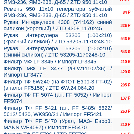
ЯМЗ-236, ЯМЗ-238, Д-65 / ZTD 950 11х10
Ремень 950 11х10 генератора зубчатый
84
₽
ЯМЗ-236, ЯМЗ-238, Д-65 / ZTD 950 11х10
Рукав Интеркулера 4308 (74*162) синий
326
₽
силикон (короткий) / ZTD 4308-1170245
Рукав Интеркулера 53205 (100х210)
546
₽
(красный силикон) / ZTD 53205-1170248-10
Рукав Интеркулера 53205 (100х210)
546
₽
(синий силикон) / ZTD 53205-1170248-10
Фильтр МФ LF 3345 / Импорт LF3345
210
₽
Фильтр МФ LF 3477 (ан.W11102/36) /
420
₽
Импорт LF3477
Фильтр ТФ 6W240 (на ФТОТ Евро-3 FT-02)
205
₽
(аналог FF5156) / ZTD 6W.24.064.20
Фильтр ТФ FF 5074 (ан. FF 5052) / Импорт
137
₽
FF5074
Фильтр ТФ FF 5421 (ан. FF 5485/ 5622/
263
₽
5612/ 5420, WK950/21 / Импорт FF5421
Фильтр ТФ FF 5470 (Урал, МАЗ- Евро3,
210
₽
MANN WP4097) / Импорт FF5470