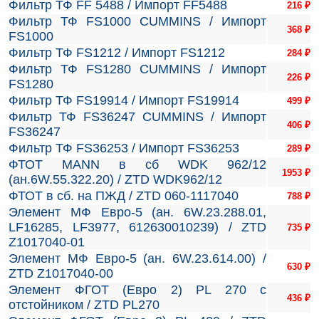
Фильтр ТФ FF 5488 / Импорт FF5488
216
₽
Фильтр ТФ FS1000 CUMMINS / Импорт
368
₽
FS1000
Фильтр ТФ FS1212 / Импорт FS1212
284
₽
Фильтр ТФ FS1280 CUMMINS / Импорт
226
₽
FS1280
Фильтр ТФ FS19914 / Импорт FS19914
499
₽
Фильтр ТФ FS36247 CUMMINS / Импорт
406
₽
FS36247
Фильтр ТФ FS36253 / Импорт FS36253
289
₽
ФТОТ MANN в сб WDK 962/12
1953
₽
(ан.6W.55.322.20) / ZTD WDK962/12
ФТОТ в сб. на ПЖД / ZTD 060-1117040
788
₽
Элемент МФ Евро-5 (ан. 6W.23.288.01,
LF16285, LF3977, 612630010239) / ZTD
735
₽
Z1017040-01
Элемент МФ Евро-5 (ан. 6W.23.614.00) /
630
₽
ZTD Z1017040-00
Элемент ФГОТ (Евро 2) PL 270 с
436
₽
отстойником / ZTD PL270