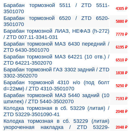
Барабан тормозной 5511 / ZTD 5511-
4305
₽
3501070
Барабан тормозной 6520 / ZTD 6520-
5880
₽
3501070
Барабан тормозной ЛИАЗ, НЕФАЗ (h-272)
7770
₽
/ ZTD 007.11-3341-031
Барабан тормозной МАЗ 6430 передний /
6195
₽
ZTD 6430-3501070
Барабан тормозной МАЗ 64221 (10 отв.) /
6510
₽
ZTD 64221-3502070
Барабан тормозной ГАЗ 3302 задний / ZTD
1838
₽
3302-3502070
Барабан тормозной 4310 н/о (под болт
5250
₽
d=22мм) / ZTD 4310-3501070
Барабан тормозной МАЗ 5440 задний (10
7193
₽
шпилек) / ZTD 5440-3502070
Колодка тормозная в сб. 53229 (литая) /
2048
₽
ZTD 53229-3501090-41
Колодка тормозная в сб. 53229 (литая)
укороченная накладка / ZTD 53229-
2048
₽