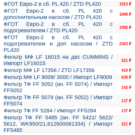
ФГОТ Евро-2 в сб. PL 420 / ZTD PL420
1523
₽
ФГОТ Евро-2 в сб. PL 420 с
1848
₽
дополнительным насосом / ZTD PL420
ФГОТ Евро-2 в сб. PL 420 с
1995
₽
подогревателем / ZTD PL420
ФГОТ Евро-2 в сб. PL 420 с
подогревателем и доп насосом / ZTD
2363
₽
PL420
Фильтр МФ LF 16015 на двc CUMMINS /
221
₽
Импорт LF16015
Фильтр МФ LF 17356 / ZTD LF17356
410
₽
Фильтр МФ LF 9009/ 3000 / Импорт LF9009
630
₽
Фильтр ТФ FF 5052 (ан. FF 5074) / Импорт
142
₽
FF5052
Фильтр ТФ FF 5074 (ан. FF 5052) / Импорт
137
₽
FF5074
Фильтр ТФ FF 5284 / Импорт FF5284
137
₽
Фильтр ТФ FF 5485 (ан. FF 5421/ 5622/
5612, WK950/21,612600081334) / Импорт
221
₽
FF5485