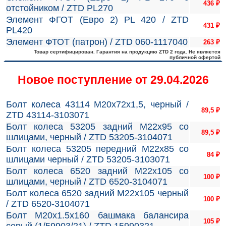
436
₽
отстойником / ZTD PL270
Элемент ФГОТ (Евро 2) PL 420 / ZTD
431
₽
PL420
Элемент ФТОТ (патрон) / ZTD 060-1117040
263
₽
Товар сертифицирован. Гарантия на продукцию ZTD 2 года. Не является
публичной офертой
Новое поступление от 29.04.2026
Болт колеса 43114 М20х72х1,5, черный /
89,5
₽
ZTD 43114-3103071
Болт колеса 53205 задний М22х95 со
89,5
₽
шлицами, черный / ZTD 53205-3104071
Болт колеса 53205 передний М22х85 со
84
₽
шлицами черный / ZTD 53205-3103071
Болт колеса 6520 задний М22х105 со
100
₽
шлицами, черный / ZTD 6520-3104071
Болт колеса 6520 задний М22х105 черный
100
₽
/ ZTD 6520-3104071
Болт М20х1.5х160 башмака балансира
105
₽