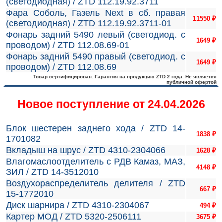
(светодиодная) / ZTD 112.19.92.3711
Фара Соболь, Газель Next в сб. правая
11550
₽
(светодиодная) / ZTD 112.19.92.3711-01
Фонарь задний 5490 левый (светодиод. с
1649
₽
проводом) / ZTD 112.08.69-01
Фонарь задний 5490 правый (светодиод. с
1649
₽
проводом) / ZTD 112.08.69
Товар сертифицирован. Гарантия на продукцию ZTD 2 года. Не является
публичной офертой
Новое поступление от 24.04.2026
Блок шестерен заднего хода / ZTD 14-
1838
₽
1701082
Вкладыш на шрус / ZTD 4310-2304066
1628
₽
Влагомаслоотделитель с РДВ Камаз, МАЗ,
4148
₽
ЗИЛ / ZTD 14-3512010
Воздухораспределитель делителя / ZTD
667
₽
15-1772010
Диск шарнира / ZTD 4310-2304067
494
₽
Картер МОД / ZTD 5320-2506111
3675
₽