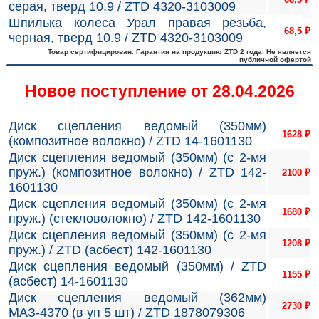
серая, тверд 10.9 / ZTD 4320-3103009
Шпилька колеса Урал правая резьба,
68,5
₽
черная, тверд 10.9 / ZTD 4320-3103009
Товар сертифицирован. Гарантия на продукцию ZTD 2 года. Не является
публичной офертой
Новое поступление от 28.04.2026
Диск сцепления ведомый (350мм)
1628
₽
(композитное волокно) / ZTD 14-1601130
Диск сцепления ведомый (350мм) (с 2-мя
пруж.) (композитное волокно) / ZTD 142-
2100
₽
1601130
Диск сцепления ведомый (350мм) (с 2-мя
1680
₽
пруж.) (стекловолокно) / ZTD 142-1601130
Диск сцепления ведомый (350мм) (с 2-мя
1208
₽
пруж.) / ZTD (асбест) 142-1601130
Диск сцепления ведомый (350мм) / ZTD
1155
₽
(асбест) 14-1601130
Диск сцепления ведомый (362мм)
2730
₽
МАЗ-4370 (в уп 5 шт) / ZTD 1878079306