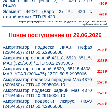
Элемент ФГОТ (Евро 2) PL 420 / ZTD
410
₽
PL420
Элемент ФГОТ (Евро 2) PL 420 с
478
₽
отстойником / ZTD PL420
Товар сертифицирован. Гарантия на продукцию ZTD 2 года. Не является
публичной офертой
Новое поступление от 29.06.2026
Амортизатор подвески ЛиАЗ, Нефаз
2468
₽
(230/450) / ZTD 50.6.2905006
Амортизатор основной 43118, 6520, 65115,
2258
₽
МАЗ (325/500) / ZTD 50.2.2905006
Амортизатор основной 6520, 65115,4308,
2258
₽
МАЗ, УРАЛ (300/475) / ZTD 50.5.2905006
Амортизатор подвески передний Маз 4370
1575
₽
(300/480) / ZTD 40.2905006-10
Амортизатор подвески задний Маз 4370
1575
₽
(275/455) / ZTD 40.2915006-10
Амортизатор подвески Икарус, ЛиАЗ
2520
₽
(245/450) / ZTD 50.4.2905006