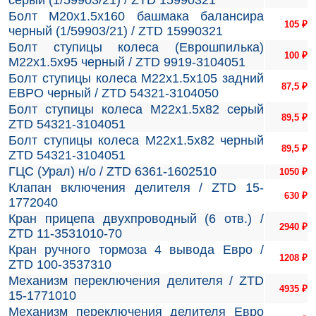
серый (1/59903/21) / ZTD 15990321
Болт М20х1.5х160 башмака балансира
105
₽
черный (1/59903/21) / ZTD 15990321
Болт ступицы колеса (Еврошпилька)
100
₽
М22х1.5х95 черный / ZTD 9919-3104051
Болт ступицы колеса М22х1.5х105 задний
87,5
₽
ЕВРО черный / ZTD 54321-3104050
Болт ступицы колеса М22х1.5х82 серый
89,5
₽
ZTD 54321-3104051
Болт ступицы колеса М22х1.5х82 черный
89,5
₽
ZTD 54321-3104051
ГЦС (Урал) н/о / ZTD 6361-1602510
1050
₽
Клапан включения делителя / ZTD 15-
630
₽
1772040
Кран прицепа двухпроводный (6 отв.) /
2940
₽
ZTD 11-3531010-70
Кран ручного тормоза 4 вывода Евро /
1208
₽
ZTD 100-3537310
Механизм переключения делителя / ZTD
4935
₽
15-1771010
Механизм переключения делителя Евро