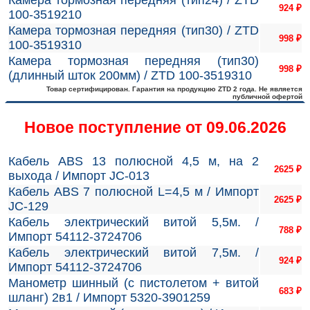
Камера тормозная передняя (тип24) / ZTD
924
₽
100-3519210
Камера тормозная передняя (тип30) / ZTD
998
₽
100-3519310
Камера тормозная передняя (тип30)
998
₽
(длинный шток 200мм) / ZTD 100-3519310
Товар сертифицирован. Гарантия на продукцию ZTD 2 года. Не является
публичной офертой
Новое поступление от 09.06.2026
Кабель ABS 13 полюсной 4,5 м, на 2
2625
₽
выхода / Импорт JC-013
Кабель ABS 7 полюсной L=4,5 м / Импорт
2625
₽
JC-129
Кабель электрический витой 5,5м. /
788
₽
Импорт 54112-3724706
Кабель электрический витой 7,5м. /
924
₽
Импорт 54112-3724706
Манометр шинный (с пистолетом + витой
683
₽
шланг) 2в1 / Импорт 5320-3901259