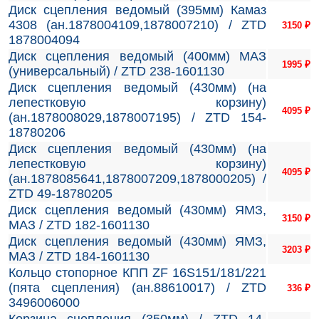
Диск сцепления ведомый (395мм) Камаз
4308 (ан.1878004109,1878007210) / ZTD
3150
₽
1878004094
Диск сцепления ведомый (400мм) МАЗ
1995
₽
(универсальный) / ZTD 238-1601130
Диск сцепления ведомый (430мм) (на
лепестковую корзину)
4095
₽
(ан.1878008029,1878007195) / ZTD 154-
18780206
Диск сцепления ведомый (430мм) (на
лепестковую корзину)
4095
₽
(ан.1878085641,1878007209,1878000205) /
ZTD 49-18780205
Диск сцепления ведомый (430мм) ЯМЗ,
3150
₽
МАЗ / ZTD 182-1601130
Диск сцепления ведомый (430мм) ЯМЗ,
3203
₽
МАЗ / ZTD 184-1601130
Кольцо стопорное КПП ZF 16S151/181/221
(пята сцепления) (ан.88610017) / ZTD
336
₽
3496006000