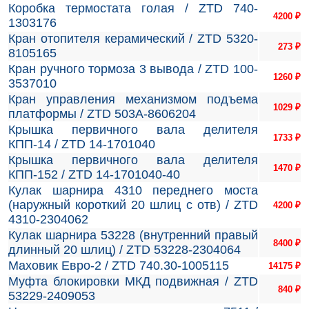
Коробка термостата голая / ZTD 740-
4200
₽
1303176
Кран отопителя керамический / ZTD 5320-
273
₽
8105165
Кран ручного тормоза 3 вывода / ZTD 100-
1260
₽
3537010
Кран управления механизмом подъема
1029
₽
платформы / ZTD 503А-8606204
Крышка первичного вала делителя
1733
₽
КПП-14 / ZTD 14-1701040
Крышка первичного вала делителя
1470
₽
КПП-152 / ZTD 14-1701040-40
Кулак шарнира 4310 переднего моста
(наружный короткий 20 шлиц с отв) / ZTD
4200
₽
4310-2304062
Кулак шарнира 53228 (внутренний правый
8400
₽
длинный 20 шлиц) / ZTD 53228-2304064
Маховик Евро-2 / ZTD 740.30-1005115
14175
₽
Муфта блокировки МКД подвижная / ZTD
840
₽
53229-2409053