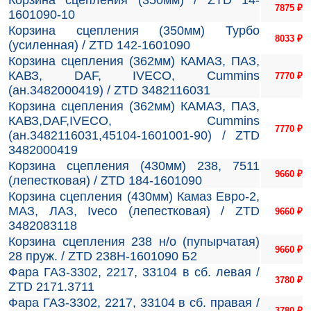
Корзина сцепления (350мм) / ZTD 14-
7875
₽
1601090-10
Корзина сцепления (350мм) Турбо
8033
₽
(усиленная) / ZTD 142-1601090
Корзина сцепления (362мм) КАМАЗ, ПАЗ,
КАВЗ, DAF, IVECO, Cummins
7770
₽
(ан.3482000419) / ZTD 3482116031
Корзина сцепления (362мм) КАМАЗ, ПАЗ,
КАВЗ,DAF,IVECO, Cummins
7770
₽
(ан.3482116031,45104-1601001-90) / ZTD
3482000419
Корзина сцепления (430мм) 238, 7511
9660
₽
(лепестковая) / ZTD 184-1601090
Корзина сцепления (430мм) Камаз Евро-2,
МАЗ, ЛАЗ, Iveco (лепестковая) / ZTD
9660
₽
3482083118
Корзина сцепления 238 н/о (пупырчатая)
9660
₽
28 пруж. / ZTD 238Н-1601090 Б2
Фара ГАЗ-3302, 2217, 33104 в сб. левая /
3780
₽
ZTD 2171.3711
Фара ГАЗ-3302, 2217, 33104 в сб. правая /
3780
₽