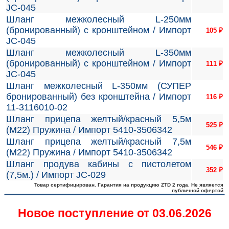
JC-045
Шланг межколесный L-250мм
(бронированный) с кронштейном / Импорт
105
₽
JC-045
Шланг межколесный L-350мм
(бронированный) с кронштейном / Импорт
111
₽
JC-045
Шланг межколесный L-350мм (СУПЕР
бронированный) без кронштейна / Импорт
116
₽
11-3116010-02
Шланг прицепа желтый/красный 5,5м
525
₽
(М22) Пружина / Импорт 5410-3506342
Шланг прицепа желтый/красный 7,5м
546
₽
(М22) Пружина / Импорт 5410-3506342
Шланг продува кабины с пистолетом
352
₽
(7,5м.) / Импорт JC-029
Товар сертифицирован. Гарантия на продукцию ZTD 2 года. Не является
публичной офертой
Новое поступление от 03.06.2026