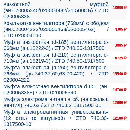
вязкостной муфтой
18900
₽
(ан.020005340/020004982/21-500СБ) / ZTD
020005338
Крыльчатка вентилятора (768мм) с ободом
(ан.020004222/020005463/020005462) /
4305
₽
ZTD 020004660
Муфта вязкостная (d-185) вентилятора d-
3885
₽
660мм (ан.18222-3) / ZTD 740.30-1317500
Муфта вязкостная (d-210) вентилятора d-
4725
₽
710мм (ан.18219-3) / ZTD 740.50-1317500
Муфта вязкостная (d-260) вентилятора d-
768мм (дв.740.37,60,63,70-420) / ZTD
15540
₽
020004222
Муфта вязкостная вентилятора d-650 (ан.
14700
₽
0200053388) / ZTD 020005340
Муфта электромагнитная в сб. (на крыльч.
12600
₽
вентил) 740.62 / ZTD 740.62-1317500-01
Муфта электромагнитная универсальная
(12 отв.) (с катушкой) / ZTD 740.30-
12180
₽
1317500-10