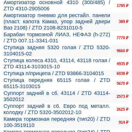
Амортизатор основной 4310 (300/485) /
1785
₽
ZTD 4310-2905006
Амортизатор пневмо для рестайл. панели
(пласт. капота Камаз, упор задней двери
389
₽
Ваз 2108) / ZTD 2108-8231010-5
Барабан тормозной ЛИАЗ, НЕФАЗ (h-272)
7770
₽
/ ZTD 007.11-3341-031
Ступица задняя 5320 голая / ZTD 5320-
9660
₽
3104015-02
Ступица колеса 4310, 43114, 43118 голая /
4935
₽
ZTD 43114-3103015-10
Ступица п/прицепа / ZTD 93866-3104015
6038
₽
Ступица передняя 65115 голая / ZTD
5670
₽
65115-3103015
Суппорт задний в сб. 43114 / ZTD 43114-
2573
₽
3502012
Суппорт задний в сб. Евро под металл.
2625
₽
колодку / ZTD 5320-3502012-10
Камера тормозная передняя (тип20) / ZTD
914
₽
100-3519110