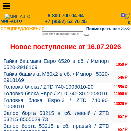
8-800-700-04-64
0
МИГ-АВТО
+7 (8552) 53-76-45
0
СПЕЦПРЕДЛОЖЕНИЯ
Посмотреть все >>>>
Новое поступление от 16.07.2026
Гайка башмака Евро 6520 в сб. / Импорт
1050
₽
6520-2918169
Гайка башмака М80х2 в сб. / Импорт 5320-
546
₽
2918169
Головка блока / ZTD 740-1003010-20
11550
₽
Головка блока Евро / ZTD 740.30-1003010
11550
₽
Головка блока Евро-3 / ZTD 740.90-
13020
₽
1003010
Запор борта 53215 в сб. левый / ZTD
657
₽
53215-8505029-73
Запор борта 53215 в сб. правый / ZTD
657
₽