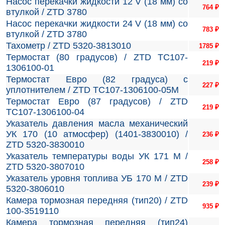
Насос перекачки жидкости 12 V (18 мм) со
764
₽
втулкой / ZTD 3780
Насос перекачки жидкости 24 V (18 мм) со
783
₽
втулкой / ZTD 3780
Тахометр / ZTD 5320-3813010
1785
₽
Термостат (80 градусов) / ZTD ТС107-
219
₽
1306100-01
Термостат Евро (82 градуса) с
227
₽
уплотнителем / ZTD ТС107-1306100-05М
Термостат Евро (87 градусов) / ZTD
219
₽
ТС107-1306100-04
Указатель давления масла механический
УК 170 (10 атмосфер) (1401-3830010) /
236
₽
ZTD 5320-3830010
Указатель температуры воды УК 171 М /
258
₽
ZTD 5320-3807010
Указатель уровня топлива УБ 170 М / ZTD
239
₽
5320-3806010
Камера тормозная передняя (тип20) / ZTD
935
₽
100-3519110
Камера тормозная передняя (тип24)