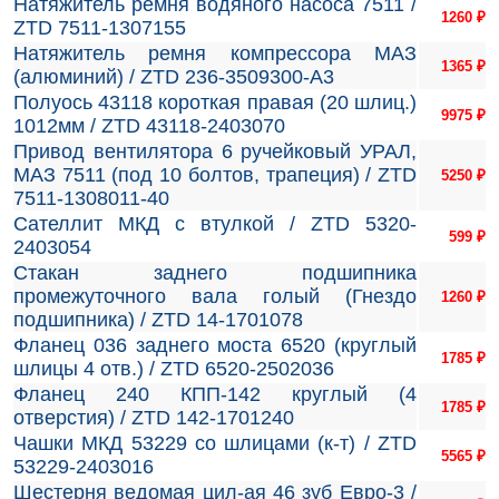
Натяжитель ремня водяного насоса 7511 /
1260
₽
ZTD 7511-1307155
Натяжитель ремня компрессора МАЗ
1365
₽
(алюминий) / ZTD 236-3509300-А3
Полуось 43118 короткая правая (20 шлиц.)
9975
₽
1012мм / ZTD 43118-2403070
Привод вентилятора 6 ручейковый УРАЛ,
МАЗ 7511 (под 10 болтов, трапеция) / ZTD
5250
₽
7511-1308011-40
Сателлит МКД с втулкой / ZTD 5320-
599
₽
2403054
Стакан заднего подшипника
промежуточного вала голый (Гнездо
1260
₽
подшипника) / ZTD 14-1701078
Фланец 036 заднего моста 6520 (круглый
1785
₽
шлицы 4 отв.) / ZTD 6520-2502036
Фланец 240 КПП-142 круглый (4
1785
₽
отверстия) / ZTD 142-1701240
Чашки МКД 53229 со шлицами (к-т) / ZTD
5565
₽
53229-2403016
Шестерня ведомая цил-ая 46 зуб Евро-3 /