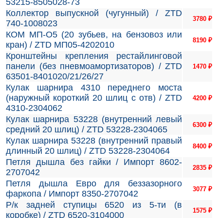
53215-8505028-73
Коллектор выпускной (чугунный) / ZTD
3780
₽
740-1008023
КОМ МП-О5 (20 зубьев, на бензовоз или
8190
₽
кран) / ZTD МП05-4202010
Кронштейны крепления рестайлинговой
панели (без пневмоамортизаторов) / ZTD
1470
₽
63501-8401020/21/26/27
Кулак шарнира 4310 переднего моста
(наружный короткий 20 шлиц с отв) / ZTD
4200
₽
4310-2304062
Кулак шарнира 53228 (внутренний левый
6300
₽
средний 20 шлиц) / ZTD 53228-2304065
Кулак шарнира 53228 (внутренний правый
8400
₽
длинный 20 шлиц) / ZTD 53228-2304064
Петля дышла без гайки / Импорт 8602-
2835
₽
2707042
Петля дышла Евро для беззазорного
3077
₽
фаркопа / Импорт 8350-2707042
Р/к задней ступицы 6520 из 5-ти (в
1575
₽
коробке) / ZTD 6520-3104000