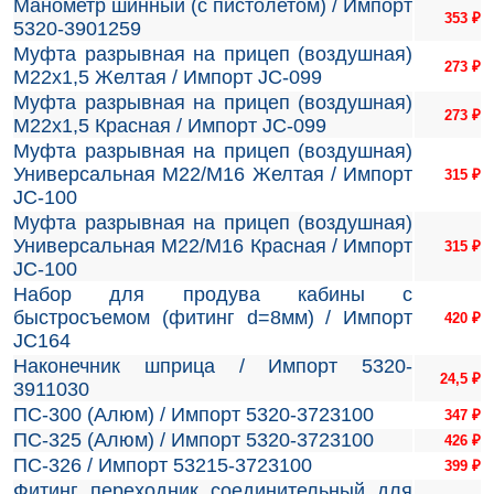
Манометр шинный (с пистолетом) / Импорт
353
₽
5320-3901259
Муфта разрывная на прицеп (воздушная)
273
₽
М22х1,5 Желтая / Импорт JC-099
Муфта разрывная на прицеп (воздушная)
273
₽
М22х1,5 Красная / Импорт JC-099
Муфта разрывная на прицеп (воздушная)
Универсальная М22/М16 Желтая / Импорт
315
₽
JC-100
Муфта разрывная на прицеп (воздушная)
Универсальная М22/М16 Красная / Импорт
315
₽
JC-100
Набор для продува кабины с
быстросъемом (фитинг d=8мм) / Импорт
420
₽
JC164
Наконечник шприца / Импорт 5320-
24,5
₽
3911030
ПС-300 (Алюм) / Импорт 5320-3723100
347
₽
ПС-325 (Алюм) / Импорт 5320-3723100
426
₽
ПС-326 / Импорт 53215-3723100
399
₽
Фитинг переходник соединительный для