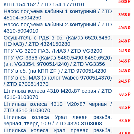
5880
₽
КПП-154-152 / ZTD 154-1771010
Насос подъема кабины 1-контурный / ZTD
3938
₽
45104-5004250
Насос подъема кабины 2-контурный / ZTD
4043
₽
4310-5004010
Осушитель с РДВ в сб. (Камаз 6520,6460,
2468
₽
НЕФАЗ) / ZTD 4324150280
ПГУ VG 3200 ПАЗ, ЛИАЗ / ZTD VG3200
2415
₽
ПГУ VG 3356 (Камаз 5460,5490,6450,6520)
3465
₽
(ан. VG3354, 9700514240) / ZTD VG3356
ПГУ в сб. (на КПП ZF ) / ZTD 9700514230
2468
₽
ПГУ в сб. МАЗ (аналог Wabco 9700514370)
2415
₽
/ ZTD 9700514370
Шпилька колеса 4310 М20х87 серая / ZTD
68,5
₽
4310-3103070
Шпилька колеса 4310 М20х87 черная /
68,5
₽
ZTD 4310-3103070
Шпилька колеса Урал левая резьба,
68,5
₽
черная, тверд 10.9 / ZTD 4320-3103008
Шпилька колеса Урал правая резьба,
68,5
₽