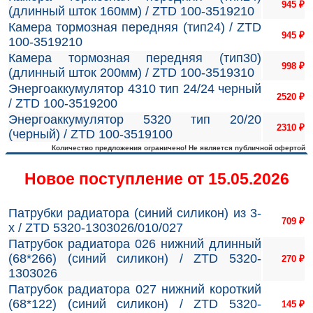
945
₽
(длинный шток 160мм) / ZTD 100-3519210
Камера тормозная передняя (тип24) / ZTD
945
₽
100-3519210
Камера тормозная передняя (тип30)
998
₽
(длинный шток 200мм) / ZTD 100-3519310
Энергоаккумулятор 4310 тип 24/24 черный
2520
₽
/ ZTD 100-3519200
Энергоаккумулятор 5320 тип 20/20
2310
₽
(черный) / ZTD 100-3519100
Количество предложения ограничено! Не является публичной офертой
Новое поступление от 15.05.2026
Патрубки радиатора (синий силикон) из 3-
709
₽
х / ZTD 5320-1303026/010/027
Патрубок радиатора 026 нижний длинный
(68*266) (синий силикон) / ZTD 5320-
270
₽
1303026
Патрубок радиатора 027 нижний короткий
(68*122) (синий силикон) / ZTD 5320-
145
₽