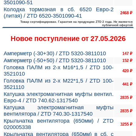
3501090-51
Колодка тормозная в сб. 6520 Евро-2
2468
₽
(литая) / ZTD 6520-3501090-41
Товар сертифицирован. Гарантия на продукцию ZTD 2 года. Не является
публичной офертой
Новое поступление от 27.05.2026
Амперметр (-30+30) / ZTD 5320-3811010
147
₽
Амперметр (-50+50) / ZTD 5320-3811010
152
₽
Головка ПАЛМ из 2-х М16*1,5 / ZTD 100-
420
₽
3521010
Головка ПАЛМ из 2-х М22*1,5 / ZTD 100-
441
₽
3521110
Катушка электромагнитная муфты вентил.
2835
₽
Евро-4 / ZTD 740.62-1317540
Катушка электромагнитная муфты
2835
₽
вентилятора / ZTD 740.30-1317540
Крыльчатка вентилятора (650мм) / ZTD
3255
₽
020005338
Крыльчатка вентилятора (650мм) в сб. с