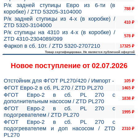
Р/к задней ступицы Евро из 6-ти (в
788
₽
коробке) / ZTD 53205-3104000
Р/к задней ступицы из 4-х (в коробке) /
410
₽
ZTD 5320-3104000
Р/к ступицы на 4310 из 4-х (в коробке) /
578
₽
ZTD 4310-2304089/099
Фаркоп в сб. 10т. / ZTD 5320-2707210
17325
₽
Товар сертифицирован. Не является публичной офертой
Новое поступление от 02.07.2026
Отстойник для ФГОТ PL270/420 / Импорт -
105
₽
ФГОТ Евро-2 в сб. PL 270 / ZTD PL270
1465
₽
ФГОТ Евро-2 в сб. PL 270 с
1838
₽
дополнительным насосом / ZTD PL270
ФГОТ Евро-2 в сб. PL 270 с
1995
₽
подогревателем / ZTD PL270
ФГОТ Евро-2 в сб. PL 270 с
подогревателем и доп насосом / ZTD
2310
₽
PL270