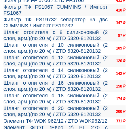
Фильтр ТФ FF 5706 / ZTD FF5706
431
₽
Фильтр ТФ FS1067 CUMMINS / Импорт
410
₽
FS1067
Фильтр ТФ FS19732 сепаратор на двc
347
₽
CUMMINS / Импорт FS19732
Шланг отопителя d 8 силиконовый (2
97
₽
слоя, арм.)(по 20 м) / ZTD 5320-8120132
Шланг отопителя d 10 силиконовый (2
109
₽
слоя, арм.)(по 20 м) / ZTD 5320-8120132
Шланг отопителя d 12 силиконовый (2
126
₽
слоя, арм.)(по 20 м) / ZTD 5320-8120132
Шланг отопителя d 14 силиконовый (2
142
₽
слоя, арм.)(по 20 м) / ZTD 5320-8120132
Шланг отопителя d 16 силиконовый (2
158
₽
слоя, арм.)(по 20 м) / ZTD 5320-8120132
Шланг отопителя d 18 силиконовый (2
174
₽
слоя, арм.)(по 20 м) / ZTD 5320-8120132
Шланг отопителя d 20 силиконовый (2
200
₽
слоя, арм.)(по 20 м) / ZTD 5320-8120132
Элемент ТФ WDK 962/12 / ZTD WDK962/12
331
₽
Элемент ФГОТ (Евро 2) PL 270 с