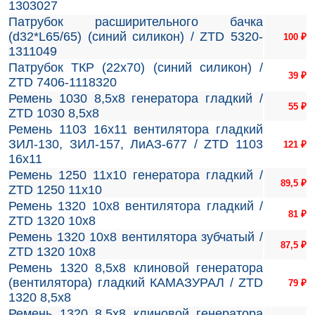
1303027
Патрубок расширительного бачка
(d32*L65/65) (синий силикон) / ZTD 5320-
100
₽
1311049
Патрубок ТКР (22х70) (синий силикон) /
39
₽
ZTD 7406-1118320
Ремень 1030 8,5х8 генератора гладкий /
55
₽
ZTD 1030 8,5х8
Ремень 1103 16х11 вентилятора гладкий
ЗИЛ-130, ЗИЛ-157, ЛиАЗ-677 / ZTD 1103
121
₽
16х11
Ремень 1250 11х10 генератора гладкий /
89,5
₽
ZTD 1250 11х10
Ремень 1320 10х8 вентилятора гладкий /
81
₽
ZTD 1320 10х8
Ремень 1320 10х8 вентилятора зубчатый /
87,5
₽
ZTD 1320 10х8
Ремень 1320 8,5х8 клиновой генератора
(вентилятора) гладкий КАМАЗУРАЛ / ZTD
79
₽
1320 8,5х8
Ремень 1320 8,5х8 клиновой генератора