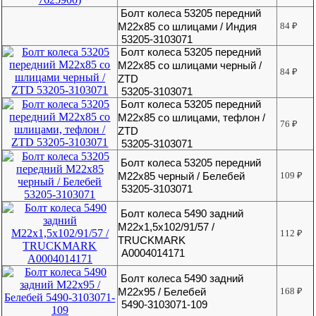
Болт колеса 53205 передний
М22х85 со шлицами / Индия
84
₽
53205-3103071
Болт колеса 53205 передний
М22х85 со шлицами черный /
84
₽
ZTD
53205-3103071
Болт колеса 53205 передний
М22х85 со шлицами, тефлон /
76
₽
ZTD
53205-3103071
Болт колеса 53205 передний
М22х85 черный / Белебей
109
₽
53205-3103071
Болт колеса 5490 задний
М22х1,5х102/91/57 /
112
₽
TRUCKMARK
A0004014171
Болт колеса 5490 задний
М22х95 / Белебей
168
₽
5490-3103071-109