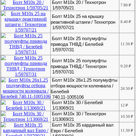
Болт М10х 20 / Технотрон
7.80
₽
1/59705/21
Болт М10х 25 на крышку
реактивной штанги / Технотрон
8.40
₽
1/59707/21
Болт М10х 25 полумуфты
привода ТНВД / Белебей
11.50
₽
1/59707/31
Болт М10х 25 полумуфты
привода ТНВД / Технотрон
9.20
₽
1/59707/31
Болт М10х 26х1.25 полумуфты
отбора мощности коленвала /
26.50
₽
Белебей
740.11-1005106
Болт М10х 30 / Белебей
12
₽
1/13069/21
Болт М10х 30 / Технотрон
10.50
₽
1/13069/21
Болт М10х 35 карданный вал
Евро / Белебей
11.50
₽