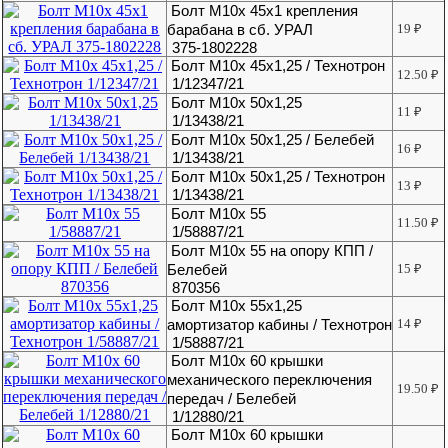
Болт М10х 45х1 крепления
барабана в сб. УРАЛ
19
₽
375-1802228
Болт М10х 45х1,25 / Технотрон
12.50
₽
1/12347/21
Болт М10х 50х1,25
11
₽
1/13438/21
Болт М10х 50х1,25 / Белебей
16
₽
1/13438/21
Болт М10х 50х1,25 / Технотрон
13
₽
1/13438/21
Болт М10х 55
11.50
₽
1/58887/21
Болт М10х 55 на опору КПП /
Белебей
15
₽
870356
Болт М10х 55х1,25
амортизатор кабины / Технотрон
14
₽
1/58887/21
Болт М10х 60 крышки
механического переключения
19.50
₽
передач / Белебей
1/12880/21
Болт М10х 60 крышки