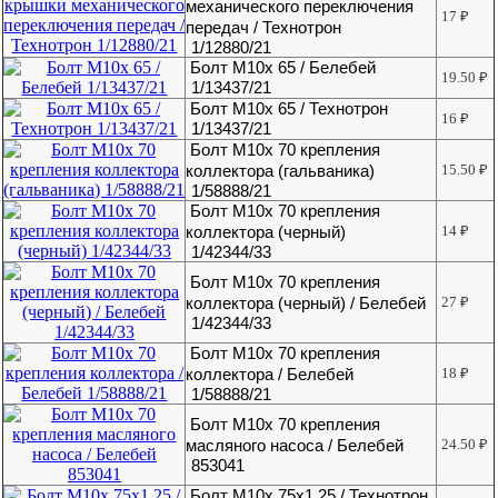
механического переключения
17
₽
передач / Технотрон
1/12880/21
Болт М10х 65 / Белебей
19.50
₽
1/13437/21
Болт М10х 65 / Технотрон
16
₽
1/13437/21
Болт М10х 70 крепления
коллектора (гальваника)
15.50
₽
1/58888/21
Болт М10х 70 крепления
коллектора (черный)
14
₽
1/42344/33
Болт М10х 70 крепления
коллектора (черный) / Белебей
27
₽
1/42344/33
Болт М10х 70 крепления
коллектора / Белебей
18
₽
1/58888/21
Болт М10х 70 крепления
масляного насоса / Белебей
24.50
₽
853041
Болт М10х 75х1,25 / Технотрон