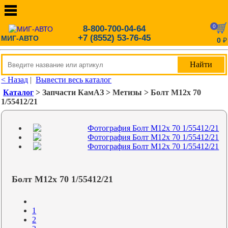
0
8-800-700-04-64
+7 (8552) 53-76-45
МИГ-АВТО
0
₽
< Назад
|
Вывести весь каталог
Каталог
> Запчасти КамАЗ > Метизы > Болт М12х 70
1/55412/21
Болт М12х 70 1/55412/21
1
2