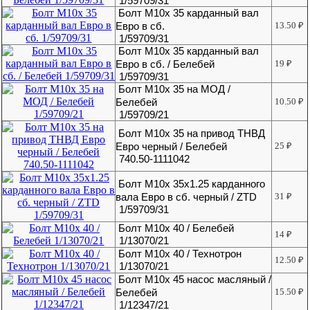
1/59709/31
Болт М10х 35 карданный вал
Евро в сб.
13.50
₽
1/59709/31
Болт М10х 35 карданный вал
Евро в сб. / Белебей
19
₽
1/59709/31
Болт М10х 35 на МОД /
Белебей
10.50
₽
1/59709/21
Болт М10х 35 на привод ТНВД
Евро черный / Белебей
25
₽
740.50-1111042
Болт М10х 35х1.25 карданного
вала Евро в сб. черный / ZTD
31
₽
1/59709/31
Болт М10х 40 / Белебей
14
₽
1/13070/21
Болт М10х 40 / Технотрон
12.50
₽
1/13070/21
Болт М10х 45 насос масляный /
Белебей
15.50
₽
1/12347/21