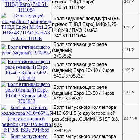
привод ТНВД Евро)
203
₽
740.51-1111084
Болт ведущей полумуфты (на
привод ТНВД Евро) М10х1,25-
678
₽
Н18х48 / ПАО КамАЗ
740.51-1111084
Болт втягивающего реле
(медный)
131
₽
3708832
Болт втягивающего реле
(медный) Евро 10х40 / Киров
109
₽
5402-3708832
Болт втягивающего реле
(медный) Евро 10х50 / Киров
124
₽
5402-3708832
Болт выпускного коллектора
М10*65*1,5 (с двухсторонней
резьбой) дв.CUMMINS ISF 3.8,
69.50
₽
ISBe
3944655
Болт выпускного коллектора