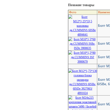
Похожие товары
Фото
Наимено
Болт M1
Болт М1
Болт М
Болт М1
Болт М1
6ISBe, 
Болт М2