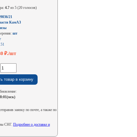
ра:
4.7
из 5 (20 голосов)
09036/21
части КамАЗ
изы
мерения:
шт
г
151
30
₽./шт
:
бновление:
08:01(мск)
тправив заявку по почте, а также по
аны СНГ.
Подробнее о доставке и