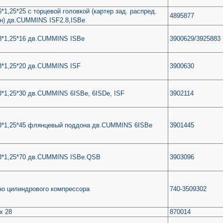
*1,25*25 с торцевой головкой (картер зад. распред.
4895877
н) дв.CUMMINS ISF2.8,ISBe
8*1,25*16 дв.CUMMINS ISBe
3900629/3925883
8*1,25*20 дв.CUMMINS ISF
3900630
*1,25*30 дв.CUMMINS 6ISBe, 6ISDe, ISF
3902114
8*1,25*45 флянцевый поддона дв.CUMMINS 6ISBe
3901445
8*1,25*70 дв.CUMMINS ISBe.QSB
3903096
но цилиндрового компрессора
740-3509302
х 28
870014