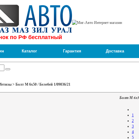
нок по РФ бесплатный
ин
Каталог
Гарантия
Доставка
тизы > Болт М 6х50 / Белебей 1/09036/21
Болт М 6х50
1
2
3
4
5