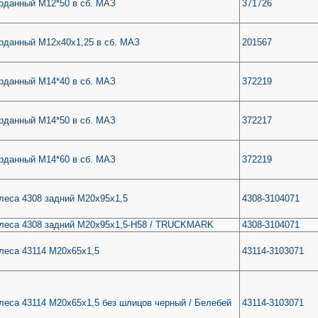
рданный М12*50 в сб. МАЗ
371726
рданный М12х40х1,25 в сб. МАЗ
201567
рданный М14*40 в сб. МАЗ
372219
рданный М14*50 в сб. МАЗ
372217
рданный М14*60 в сб. МАЗ
372219
леса 4308 задний М20х95х1,5
4308-3104071
леса 4308 задний М20х95х1,5-H58 / TRUCKMARK
4308-3104071
леса 43114 М20х65х1,5
43114-3103071
леса 43114 М20х65х1,5 без шлицов черный / Белебей
43114-3103071