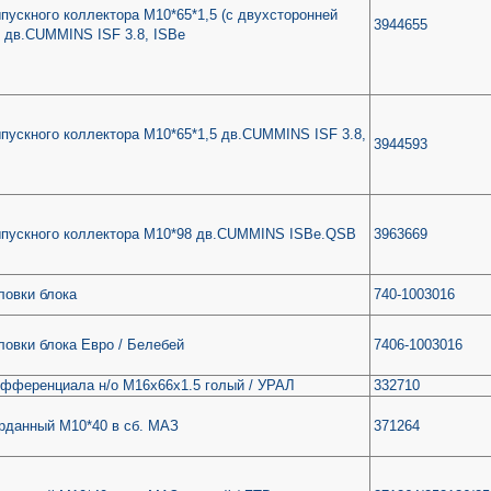
пускного коллектора М10*65*1,5 (с двухсторонней
3944655
) дв.CUMMINS ISF 3.8, ISBe
пускного коллектора М10*65*1,5 дв.CUMMINS ISF 3.8,
3944593
ыпускного коллектора М10*98 дв.CUMMINS ISBe.QSB
3963669
ловки блока
740-1003016
ловки блока Евро / Белебей
7406-1003016
фференциала н/о М16х66х1.5 голый / УРАЛ
332710
рданный М10*40 в сб. МАЗ
371264