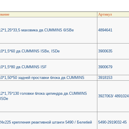
вание
Артикул
2*1,25*33,5 маховика дв.CUMMINS 6ISBe
4894641
0*1,5*60 дв.CUMMINS ISBe, ISDe
3900635
10*1,5*80 дв.CUMMINS ISF
3900679
0*1,50*50 задней проставки блока дв.CUMMINS
3918153
2*1,75*130 головки блока цилиндра дв.CUMMINS
3927063/ 4891024
6ISDe
4х225 крепления реактивной штанги 5490 / Белебей
5490-2919032-45