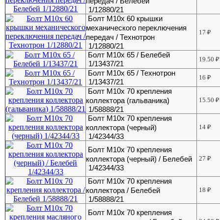
передач / Белебей
1/12880/21
Болт М10х 60 крышки
механического переключения
17
₽
передач / Технотрон
1/12880/21
Болт М10х 65 / Белебей
19.50
₽
1/13437/21
Болт М10х 65 / Технотрон
16
₽
1/13437/21
Болт М10х 70 крепления
коллектора (гальваника)
15.50
₽
1/58888/21
Болт М10х 70 крепления
коллектора (черный)
14
₽
1/42344/33
Болт М10х 70 крепления
коллектора (черный) / Белебей
27
₽
1/42344/33
Болт М10х 70 крепления
коллектора / Белебей
18
₽
1/58888/21
Болт М10х 70 крепления