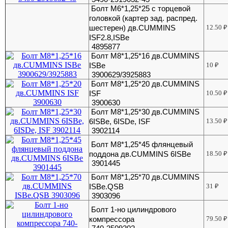
Болт М6*1,25*25 с торцевой
головкой (картер зад. распред.
шестерен) дв.CUMMINS
12.50
₽
ISF2.8,ISBe
4895877
Болт М8*1,25*16 дв.CUMMINS
ISBe
10
₽
3900629/3925883
Болт М8*1,25*20 дв.CUMMINS
ISF
10.50
₽
3900630
Болт М8*1,25*30 дв.CUMMINS
6ISBe, 6ISDe, ISF
13.50
₽
3902114
Болт М8*1,25*45 флянцевый
поддона дв.CUMMINS 6ISBe
18.50
₽
3901445
Болт М8*1,25*70 дв.CUMMINS
ISBe.QSB
31
₽
3903096
Болт 1-но цилиндрового
компрессора
79.50
₽