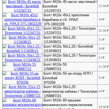
Болт М10х 45 насос масляный /
Белебей
15.50
₽
1/12347/21
Болт М10х 45х1 крепления
барабана в сб. УРАЛ
19
₽
375-1802228
Болт М10х 45х1,25 / Технотрон
12.50
₽
1/12347/21
Болт М10х 50х1,25
11
₽
1/13438/21
Болт М10х 50х1,25 / Белебей
16
₽
1/13438/21
Болт М10х 50х1,25 / Технотрон
13
₽
1/13438/21
Болт М10х 55
11.50
₽
1/58887/21
Болт М10х 55 на опору КПП /
Белебей
15
₽
870356
Болт М10х 55х1,25
амортизатор кабины / Технотрон
14
₽
1/58887/21
Болт М10х 60 крышки
механического переключения
19.50
₽