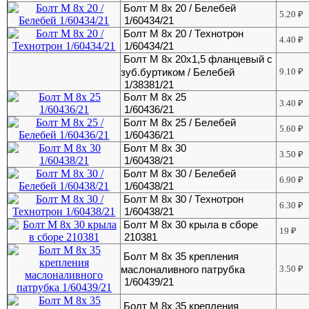
Болт М 8х 20 / Белебей
5.20
₽
1/60434/21
Болт М 8х 20 / Технотрон
4.40
₽
1/60434/21
Болт М 8х 20х1,5 фланцевый с
зуб.буртиком / Белебей
9.10
₽
1/38381/21
Болт М 8х 25
3.40
₽
1/60436/21
Болт М 8х 25 / Белебей
5.60
₽
1/60436/21
Болт М 8х 30
3.50
₽
1/60438/21
Болт М 8х 30 / Белебей
6.90
₽
1/60438/21
Болт М 8х 30 / Технотрон
6.30
₽
1/60438/21
Болт М 8х 30 крыла в сборе
19
₽
210381
Болт М 8х 35 крепления
маслоналивного патрубка
3.50
₽
1/60439/21
Болт М 8х 35 крепления