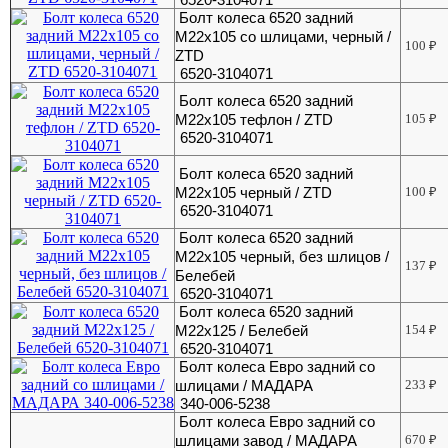
Болт колеса 6520 задний
М22х105 со шлицами, черный /
100
₽
ZTD
6520-3104071
Болт колеса 6520 задний
М22х105 тефлон / ZTD
105
₽
6520-3104071
Болт колеса 6520 задний
М22х105 черный / ZTD
100
₽
6520-3104071
Болт колеса 6520 задний
М22х105 черный, без шлицов /
137
₽
Белебей
6520-3104071
Болт колеса 6520 задний
М22х125 / Белебей
154
₽
6520-3104071
Болт колеса Евро задний со
шлицами / МАДАРА
233
₽
340-006-5238
Болт колеса Евро задний со
шлицами завод / МАДАРА
670
₽