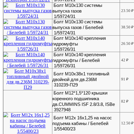
Болт М10х130 системы
выпуска газов
23.50
₽
1/59724/31
Болт М10х130 системы
выпуска газов / Белебей
38.50
₽
1/59724/31
Болт М10х140 крепления
гидромуфты
26.50
₽
1/59726/31
Болт М10х140 крепления
гидромуфты / Белебей
42
₽
1/59726/31
Болт М10х38х1 топливный
двойной для дв.236М
91
₽
310239-П29
Болт М12*1,5*120 крышки
коренного подшипника
82
₽
дв.CUMMINS ISF 2.8/3.8, ISBe
3927948
Болт М12х 16х1,25 на насос
подъема кабины / Белебей
12.50
₽
1/55400/23