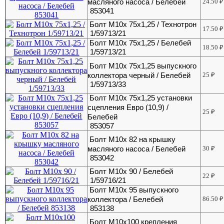
масляного насоса / Белебей
24.50
₽
853041
Болт М10х 75х1,25 / Технотрон
17.50
₽
1/59713/21
Болт М10х 75х1,25 / Белебей
18.50
₽
1/59713/21
Болт М10х 75х1,25 выпускного
коллектора черный / Белебей
25
₽
1/59713/33
Болт М10х 75х1,25 установки
сцепления Евро (10,9) /
25
₽
Белебей
853057
Болт М10х 82 на крышку
масляного насоса / Белебей
30
₽
853042
Болт М10х 90 / Белебей
22
₽
1/59716/21
Болт М10х 95 выпускного
коллектора / Белебей
86.50
₽
853138
Болт М10х100 крепления