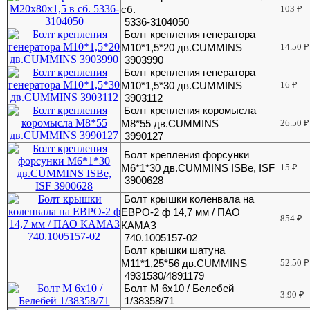
сб.
103
₽
5336-3104050
Болт крепления генератора
М10*1,5*20 дв.CUMMINS
14.50
₽
3903990
Болт крепления генератора
М10*1,5*30 дв.CUMMINS
16
₽
3903112
Болт крепления коромысла
М8*55 дв.CUMMINS
26.50
₽
3990127
Болт крепления форсунки
M6*1*30 дв.CUMMINS ISBe, ISF
15
₽
3900628
Болт крышки коленвала на
ЕВРО-2 ф 14,7 мм / ПАО
854
₽
КАМАЗ
740.1005157-02
Болт крышки шатуна
М11*1,25*56 дв.CUMMINS
52.50
₽
4931530/4891179
Болт М 6х10 / Белебей
3.90
₽
1/38358/71