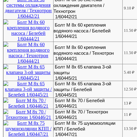
охлаждения двигателя /
9.10
₽
Технотрон
1/60442/21
Болт М 8х 60 крепления
водяного насоса / Белебей
11.50
₽
1/60444/21
Болт М 8х 60 крепления
водяного насоса / Технотрон
11.50
₽
1/60444/21
Болт М 8х 65 клапана 3-ой
защиты
5.40
₽
1/60445/21
Болт М 8х 65 клапана 3-ой
защиты / Белебей
12.50
₽
1/60445/21
Болт М 8х 70 / Белебей
13
₽
1/60446/21
Болт М 8х 70 / Технотрон
11
₽
1/60446/21
Болт М 8х 75 шумоизоляции
КПП / Белебей
13.50
₽
1/60447/21