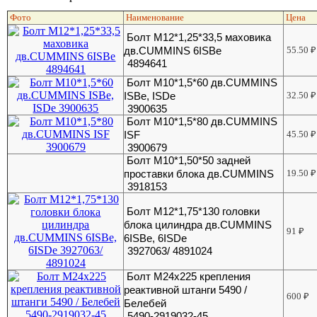
Фото
Наименование
Цена
Болт M12*1,25*33,5 маховика
дв.CUMMINS 6ISBe
55.50
₽
4894641
Болт М10*1,5*60 дв.CUMMINS
ISBe, ISDe
32.50
₽
3900635
Болт М10*1,5*80 дв.CUMMINS
ISF
45.50
₽
3900679
Болт М10*1,50*50 задней
проставки блока дв.CUMMINS
19.50
₽
3918153
Болт М12*1,75*130 головки
блока цилиндра дв.CUMMINS
91
₽
6ISBe, 6ISDe
3927063/ 4891024
Болт М24х225 крепления
реактивной штанги 5490 /
600
₽
Белебей
5490-2919032-45