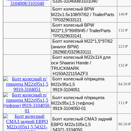
5335-3104008/3101040
Болт колесный BPW
M22x1.5x108/97/62 / TrailerParts
140
₽
TP0329633121
Болт колесный BPW
М22*1,5*99/89/45 / TrailerParts
132
₽
TP0329633141
Болт колесный М22*1,5*97/62
(аналог BPW)
223
₽
28296E/0329633111
Болт колесный М22х114 для
оси Shaanxi Hande /
132
₽
TRUCKMARK
H150A22115AZF3
Болт колесный п/прицепа
М22х95х1,5
84.50
₽
9919-3104051
Болт колесный п/прицепа
М22х95х1,5 (тефлон)
112
₽
9919-3104050-01
Болт колесный СМАЗ задний
ЕВРО М22x105x1,5
96.50
₽
54321-3104050