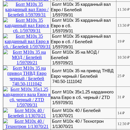
Болт М10х 35 карданный вал
Евро / Белебей
11.50
₽
1/59709/31
Болт М10х 35 карданный вал
Евро в сб.
13.50
₽
1/59709/31
Болт М10х 35 карданный вал
Евро в сб. / Белебей
19
₽
1/59709/31
Болт М10х 35 на МОД /
Белебей
10.50
₽
1/59709/21
Болт М10х 35 на привод ТНВД
Евро черный / Белебей
25
₽
740.50-1111042
Болт М10х 35х1.25 карданного
вала Евро в сб. черный / ZTD
31
₽
1/59709/31
Болт М10х 40 / Белебей
14
₽
1/13070/21
Болт М10х 40 / Технотрон
12.50
₽
1/13070/21