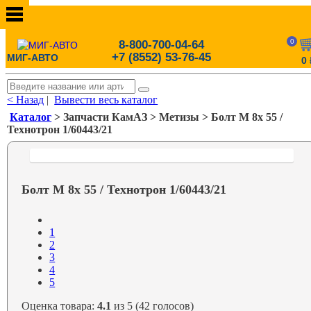
0
8-800-700-04-64
+7 (8552) 53-76-45
МИГ-АВТО
0
< Назад
|
Вывести весь каталог
Каталог
> Запчасти КамАЗ > Метизы > Болт М 8х 55 /
Технотрон 1/60443/21
Болт М 8х 55 / Технотрон 1/60443/21
1
2
3
4
5
Оценка товара:
4.1
из 5 (42 голосов)