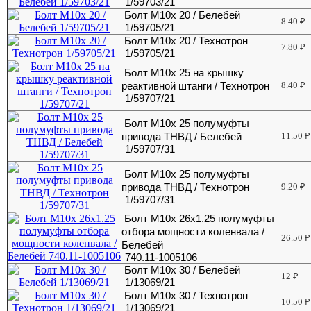
1/59703/21
Болт М10х 20 / Белебей
8.40
₽
1/59705/21
Болт М10х 20 / Технотрон
7.80
₽
1/59705/21
Болт М10х 25 на крышку
реактивной штанги / Технотрон
8.40
₽
1/59707/21
Болт М10х 25 полумуфты
привода ТНВД / Белебей
11.50
₽
1/59707/31
Болт М10х 25 полумуфты
привода ТНВД / Технотрон
9.20
₽
1/59707/31
Болт М10х 26х1.25 полумуфты
отбора мощности коленвала /
26.50
₽
Белебей
740.11-1005106
Болт М10х 30 / Белебей
12
₽
1/13069/21
Болт М10х 30 / Технотрон
10.50
₽
1/13069/21