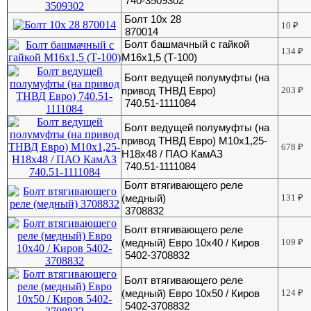
740-3509302
Болт 10х 28
10
₽
870014
Болт башмачный с гайкой
134
₽
М16х1,5 (Т-100)
Болт ведущей полумуфты (на
привод ТНВД Евро)
203
₽
740.51-1111084
Болт ведущей полумуфты (на
привод ТНВД Евро) М10х1,25-
678
₽
Н18х48 / ПАО КамАЗ
740.51-1111084
Болт втягивающего реле
(медный)
131
₽
3708832
Болт втягивающего реле
(медный) Евро 10х40 / Киров
109
₽
5402-3708832
Болт втягивающего реле
(медный) Евро 10х50 / Киров
124
₽
5402-3708832