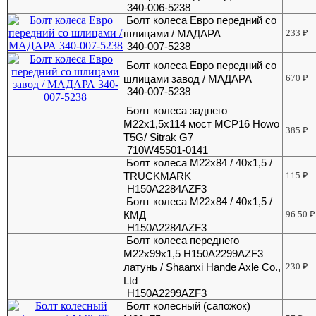
340-006-5238
Болт колеса Евро передний со
шлицами / МАДАРА
233
₽
340-007-5238
Болт колеса Евро передний со
шлицами завод / МАДАРА
670
₽
340-007-5238
Болт колеса заднего
М22х1,5х114 мост MCP16 Howo
385
₽
T5G/ Sitrak G7
710W45501-0141
Болт колеса М22х84 / 40х1,5 /
TRUCKMARK
115
₽
H150A2284AZF3
Болт колеса М22х84 / 40х1,5 /
КМД
96.50
₽
H150A2284AZF3
Болт колеса переднего
М22х99х1,5 H150A2299AZF3
латунь / Shaanxi Hande Axle Co.,
230
₽
Ltd
H150A2299AZF3
Болт колесный (сапожок)