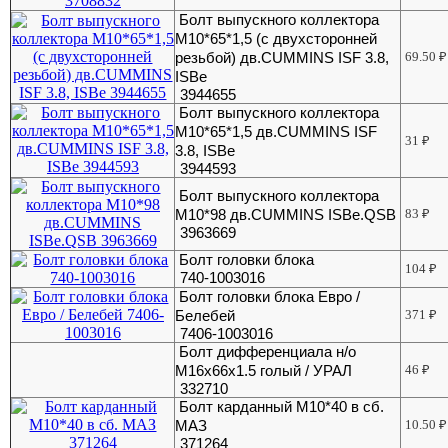
Болт выпускного коллектора
М10*65*1,5 (с двухсторонней
резьбой) дв.CUMMINS ISF 3.8,
69.50
₽
ISBe
3944655
Болт выпускного коллектора
М10*65*1,5 дв.CUMMINS ISF
31
₽
3.8, ISBe
3944593
Болт выпускного коллектора
М10*98 дв.CUMMINS ISBe.QSB
83
₽
3963669
Болт головки блока
104
₽
740-1003016
Болт головки блока Евро /
Белебей
371
₽
7406-1003016
Болт дифференциала н/о
М16х66х1.5 голый / УРАЛ
46
₽
332710
Болт карданный М10*40 в сб.
МАЗ
10.50
₽
371264