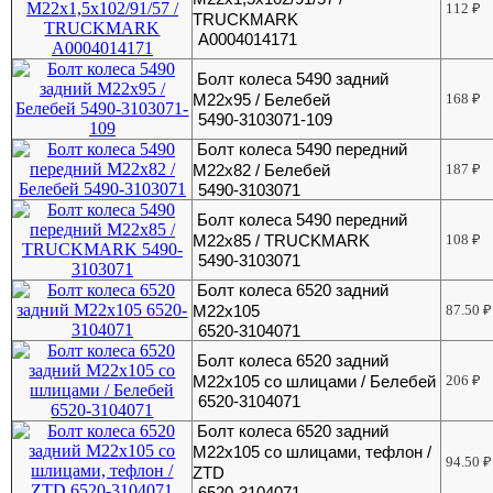
112
₽
TRUCKMARK
A0004014171
Болт колеса 5490 задний
М22х95 / Белебей
168
₽
5490-3103071-109
Болт колеса 5490 передний
М22х82 / Белебей
187
₽
5490-3103071
Болт колеса 5490 передний
М22х85 / TRUCKMARK
108
₽
5490-3103071
Болт колеса 6520 задний
М22х105
87.50
₽
6520-3104071
Болт колеса 6520 задний
М22х105 со шлицами / Белебей
206
₽
6520-3104071
Болт колеса 6520 задний
М22х105 со шлицами, тефлон /
94.50
₽
ZTD
6520-3104071