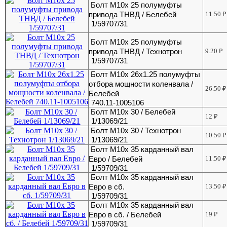
Болт М10х 25 полумуфты
привода ТНВД / Белебей
11.50
₽
1/59707/31
Болт М10х 25 полумуфты
привода ТНВД / Технотрон
9.20
₽
1/59707/31
Болт М10х 26х1.25 полумуфты
отбора мощности коленвала /
26.50
₽
Белебей
740.11-1005106
Болт М10х 30 / Белебей
12
₽
1/13069/21
Болт М10х 30 / Технотрон
10.50
₽
1/13069/21
Болт М10х 35 карданный вал
Евро / Белебей
11.50
₽
1/59709/31
Болт М10х 35 карданный вал
Евро в сб.
13.50
₽
1/59709/31
Болт М10х 35 карданный вал
Евро в сб. / Белебей
19
₽
1/59709/31