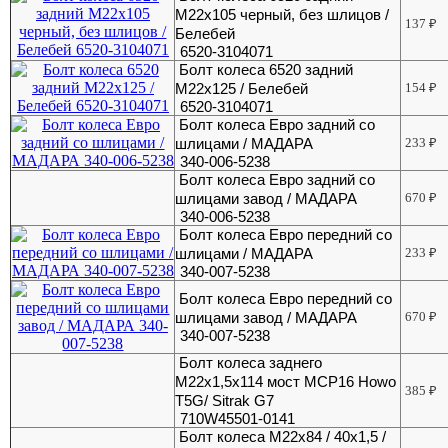
М22х105 черный, без шлицов /
137
₽
Белебей
6520-3104071
Болт колеса 6520 задний
М22х125 / Белебей
154
₽
6520-3104071
Болт колеса Евро задний со
шлицами / МАДАРА
233
₽
340-006-5238
Болт колеса Евро задний со
шлицами завод / МАДАРА
670
₽
340-006-5238
Болт колеса Евро передний со
шлицами / МАДАРА
233
₽
340-007-5238
Болт колеса Евро передний со
шлицами завод / МАДАРА
670
₽
340-007-5238
Болт колеса заднего
М22х1,5х114 мост MCP16 Howo
385
₽
T5G/ Sitrak G7
710W45501-0141
Болт колеса М22х84 / 40х1,5 /