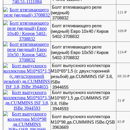
Болт втягивающего реле
(медный)
131
₽
3708832
Болт втягивающего реле
(медный) Евро 10х40 / Киров
109
₽
5402-3708832
Болт втягивающего реле
(медный) Евро 10х50 / Киров
124
₽
5402-3708832
Болт выпускного коллектора
М10*65*1,5 (с двухсторонней
резьбой) дв.CUMMINS ISF 3.8,
69.50
₽
ISBe
3944655
Болт выпускного коллектора
М10*65*1,5 дв.CUMMINS ISF
31
₽
3.8, ISBe
3944593
Болт выпускного коллектора
М10*98 дв.CUMMINS ISBe.QSB
83
₽
3963669