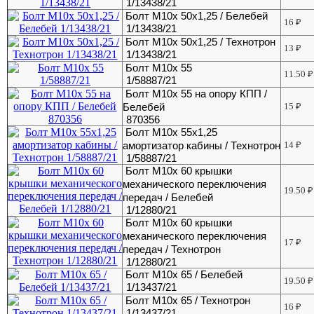
1/13438/21
Болт М10х 50х1,25 / Белебей
16
₽
1/13438/21
Болт М10х 50х1,25 / Технотрон
13
₽
1/13438/21
Болт М10х 55
11.50
₽
1/58887/21
Болт М10х 55 на опору КПП /
Белебей
15
₽
870356
Болт М10х 55х1,25
амортизатор кабины / Технотрон
14
₽
1/58887/21
Болт М10х 60 крышки
механического переключения
19.50
₽
передач / Белебей
1/12880/21
Болт М10х 60 крышки
механического переключения
17
₽
передач / Технотрон
1/12880/21
Болт М10х 65 / Белебей
19.50
₽
1/13437/21
Болт М10х 65 / Технотрон
16
₽
1/13437/21