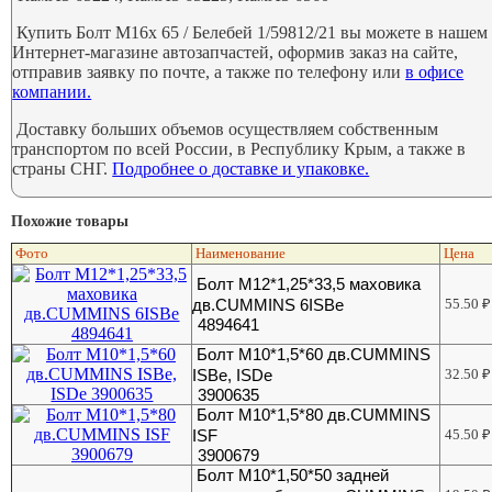
Купить Болт М16х 65 / Белебей 1/59812/21 вы можете в нашем
Интернет-магазине автозапчастей, оформив заказ на сайте,
отправив заявку по почте, а также по телефону или
в офисе
компании.
Доставку больших объемов осуществляем собственным
транспортом по всей России, в Республику Крым, а также в
страны СНГ.
Подробнее о доставке и упаковке.
Похожие товары
Фото
Наименование
Цена
Болт M12*1,25*33,5 маховика
дв.CUMMINS 6ISBe
55.50
₽
4894641
Болт М10*1,5*60 дв.CUMMINS
ISBe, ISDe
32.50
₽
3900635
Болт М10*1,5*80 дв.CUMMINS
ISF
45.50
₽
3900679
Болт М10*1,50*50 задней