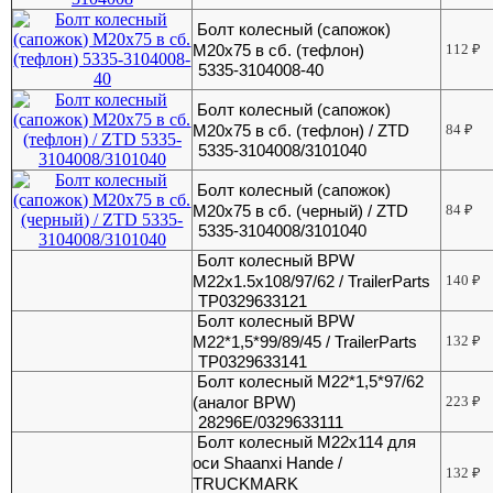
Болт колесный (сапожок)
М20х75 в сб. (тефлон)
112
₽
5335-3104008-40
Болт колесный (сапожок)
М20х75 в сб. (тефлон) / ZTD
84
₽
5335-3104008/3101040
Болт колесный (сапожок)
М20х75 в сб. (черный) / ZTD
84
₽
5335-3104008/3101040
Болт колесный BPW
M22x1.5x108/97/62 / TrailerParts
140
₽
TP0329633121
Болт колесный BPW
М22*1,5*99/89/45 / TrailerParts
132
₽
TP0329633141
Болт колесный М22*1,5*97/62
(аналог BPW)
223
₽
28296E/0329633111
Болт колесный М22х114 для
оси Shaanxi Hande /
132
₽
TRUCKMARK