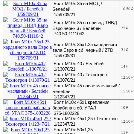
Болт М10х 35 на МОД /
Белебей
10.50
₽
1/59709/21
Болт М10х 35 на привод ТНВД
Евро черный / Белебей
25
₽
740.50-1111042
Болт М10х 35х1.25 карданного
вала Евро в сб. черный / ZTD
31
₽
1/59709/31
Болт М10х 40 / Белебей
14
₽
1/13070/21
Болт М10х 40 / Технотрон
12.50
₽
1/13070/21
Болт М10х 45 насос масляный /
Белебей
15.50
₽
1/12347/21
Болт М10х 45х1 крепления
барабана в сб. УРАЛ
19
₽
375-1802228
Болт М10х 45х1,25 / Технотрон
12.50
₽
1/12347/21
Болт М10х 50х1,25
11
₽