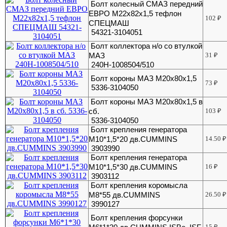
Болт колесный СМАЗ передний
ЕВРО М22х82х1,5 тефлон
102
₽
СПЕЦМАШ
54321-3104051
Болт коллектора н/о со втулкой
МАЗ
31
₽
240Н-1008504/510
Болт короны МАЗ М20х80х1,5
73
₽
5336-3104050
Болт короны МАЗ М20х80х1,5 в
сб.
103
₽
5336-3104050
Болт крепления генератора
М10*1,5*20 дв.CUMMINS
14.50
₽
3903990
Болт крепления генератора
М10*1,5*30 дв.CUMMINS
16
₽
3903112
Болт крепления коромысла
М8*55 дв.CUMMINS
26.50
₽
3990127
Болт крепления форсунки
15
₽