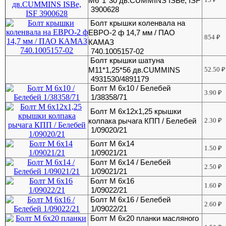
M6*1*30 дв.CUMMINS ISBe, ISF
3900628
Болт крышки коленвала на
ЕВРО-2 ф 14,7 мм / ПАО
854
₽
КАМАЗ
740.1005157-02
Болт крышки шатуна
М11*1,25*56 дв.CUMMINS
52.50
₽
4931530/4891179
Болт М 6х10 / Белебей
3.90
₽
1/38358/71
Болт М 6х12х1,25 крышки
колпака рычага КПП / Белебей
2.30
₽
1/09020/21
Болт М 6х14
1.50
₽
1/09021/21
Болт М 6х14 / Белебей
2.50
₽
1/09021/21
Болт М 6х16
1.60
₽
1/09022/21
Болт М 6х16 / Белебей
2.60
₽
1/09022/21
Болт М 6х20 планки масляного