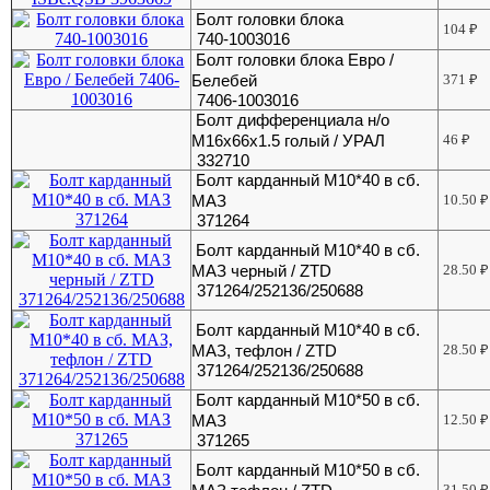
Болт головки блока
104
₽
740-1003016
Болт головки блока Евро /
Белебей
371
₽
7406-1003016
Болт дифференциала н/о
М16х66х1.5 голый / УРАЛ
46
₽
332710
Болт карданный М10*40 в сб.
МАЗ
10.50
₽
371264
Болт карданный М10*40 в сб.
МАЗ черный / ZTD
28.50
₽
371264/252136/250688
Болт карданный М10*40 в сб.
МАЗ, тефлон / ZTD
28.50
₽
371264/252136/250688
Болт карданный М10*50 в сб.
МАЗ
12.50
₽
371265
Болт карданный М10*50 в сб.
31.50
₽