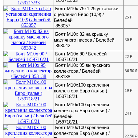
1/59713/33
Болт М10х 75х1,25 установки
сцепления Евро (10,9) /
25
₽
Белебей
853057
Болт М10х 82 на крышку
масляного насоса / Белебей
30
₽
853042
Болт М10х 90 / Белебей
22
₽
1/59716/21
Болт М10х 95 выпускного
коллектора / Белебей
86.50
₽
853138
Болт М10х100 крепления
коллектора Евро (гальв.)
19
₽
1/59718/21
Болт М10х100 крепления
коллектора Евро (гальв.) /
24
₽
Белебей
1/59718/21
Болт М10х100 крепления
коллектора Евро (гальв.) /
22.50
₽