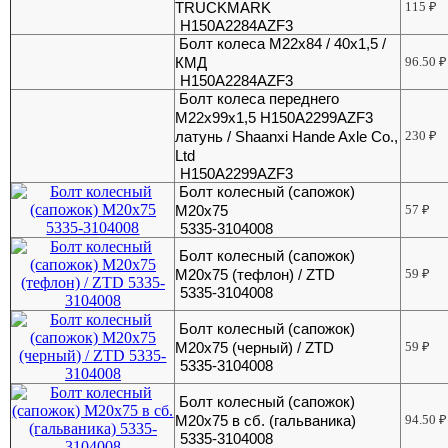
TRUCKMARK
115
₽
H150A2284AZF3
Болт колеса М22х84 / 40х1,5 /
КМД
96.50
₽
H150A2284AZF3
Болт колеса переднего
М22х99х1,5 H150A2299AZF3
латунь / Shaanxi Hande Axle Co.,
230
₽
Ltd
H150A2299AZF3
Болт колесный (сапожок)
М20х75
57
₽
5335-3104008
Болт колесный (сапожок)
М20х75 (тефлон) / ZTD
59
₽
5335-3104008
Болт колесный (сапожок)
М20х75 (черный) / ZTD
59
₽
5335-3104008
Болт колесный (сапожок)
М20х75 в сб. (гальваника)
94.50
₽
5335-3104008