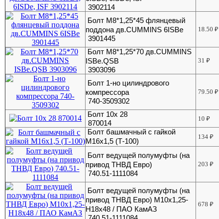
3902114
Болт М8*1,25*45 флянцевый
поддона дв.CUMMINS 6ISBe
18.50
₽
3901445
Болт М8*1,25*70 дв.CUMMINS
ISBe.QSB
31
₽
3903096
Болт 1-но цилиндрового
компрессора
79.50
₽
740-3509302
Болт 10х 28
10
₽
870014
Болт башмачный с гайкой
134
₽
М16х1,5 (Т-100)
Болт ведущей полумуфты (на
привод ТНВД Евро)
203
₽
740.51-1111084
Болт ведущей полумуфты (на
привод ТНВД Евро) М10х1,25-
678
₽
Н18х48 / ПАО КамАЗ
740.51-1111084