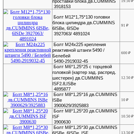
проставки блока дв.CUMMINS
19.50
₽
3918153
Болт М12*1,75*130 головки
блока цилиндра дв.CUMMINS
91
₽
6ISBe, 6ISDe
3927063/ 4891024
Болт М24х225 крепления
реактивной штанги 5490 /
600
₽
Белебей
5490-2919032-45
Болт М6*1,25*25 с торцевой
головкой (картер зад. распред.
шестерен) дв.CUMMINS
12.50
₽
ISF2.8,ISBe
4895877
Болт М8*1,25*16 дв.CUMMINS
ISBe
10
₽
3900629/3925883
Болт М8*1,25*20 дв.CUMMINS
ISF
10.50
₽
3900630
Болт М8*1,25*30 дв.CUMMINS
6ISBe, 6ISDe, ISF
13.50
₽