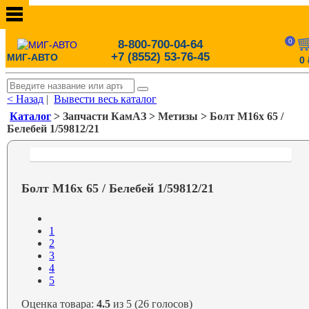
0
8-800-700-04-64
+7 (8552) 53-76-45
МИГ-АВТО
0
< Назад
|
Вывести весь каталог
Каталог
> Запчасти КамАЗ > Метизы > Болт М16х 65 /
Белебей 1/59812/21
Болт М16х 65 / Белебей 1/59812/21
1
2
3
4
5
Оценка товара:
4.5
из 5 (26 голосов)