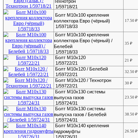
Технотрон
1/59718/21
Болт М10х100 крепления
коллектора Евро (чёрный)
17.50
₽
1/59718/33
Болт М10х100 крепления
коллектора Евро (чёрный) /
35
₽
Белебей
1/59718/33
Болт М10х120
21
₽
1/59722/21
Болт М10х120 / Белебей
32.50
₽
1/59722/21
Болт М10х120 / Технотрон
30
₽
1/59722/21
Болт М10х130 системы
выпуска газов
23.50
₽
1/59724/31
Болт М10х130 системы
выпуска газов / Белебей
38.50
₽
1/59724/31
Болт М10х140 крепления
гидромуфты
26.50
₽
1/59726/31