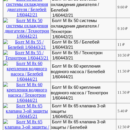
охлаждения двигателя /
9.60
₽
Белебей
1/60442/21
Болт М 8х 50 системы
охлаждения двигателя /
9.10
₽
Технотрон
1/60442/21
Болт М 8х 55 / Белебей
11
₽
1/60443/21
Болт М 8х 55 / Технотрон
10.50
₽
1/60443/21
Болт М 8х 60 крепления
водяного насоса / Белебей
11.50
₽
1/60444/21
Болт М 8х 60 крепления
водяного насоса / Технотрон
11.50
₽
1/60444/21
Болт М 8х 65 клапана 3-ой
защиты
5.40
₽
1/60445/21
Болт М 8х 65 клапана 3-ой
защиты / Белебей
12.50
₽