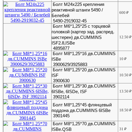
Болт М24х225 крепления
реактивной штанги 5490 /
600
₽
Белебей
5490-2919032-45
Болт М6*1,25*25 с торцевой
головкой (картер зад. распред.
шестерен) дв.CUMMINS
12.50
₽
ISF2.8,ISBe
4895877
Болт М8*1,25*16 дв.CUMMINS
ISBe
10
₽
3900629/3925883
Болт М8*1,25*20 дв.CUMMINS
ISF
10.50
₽
3900630
Болт М8*1,25*30 дв.CUMMINS
6ISBe, 6ISDe, ISF
13.50
₽
3902114
Болт М8*1,25*45 флянцевый
поддона дв.CUMMINS 6ISBe
18.50
₽
3901445
Болт М8*1,25*70 дв.CUMMINS
ISBe.QSB
31
₽