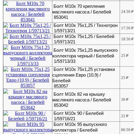
Болт М10х 70 крепления
масляного насоса / Белебей
24.50
₽
853041
Болт М10х 75х1,25 / Технотрон
17.50
₽
1/59713/21
Болт М10х 75х1,25 / Белебей
18.50
₽
1/59713/21
Болт М10х 75х1,25 выпускного
коллектора черный / Белебей
25
₽
1/59713/33
Болт М10х 75х1,25 установки
сцепления Евро (10,9) /
25
₽
Белебей
853057
Болт М10х 82 на крышку
масляного насоса / Белебей
30
₽
853042
Болт М10х 90 / Белебей
22
₽
1/59716/21
Болт М10х 95 выпускного
коллектора / Белебей
86.50
₽