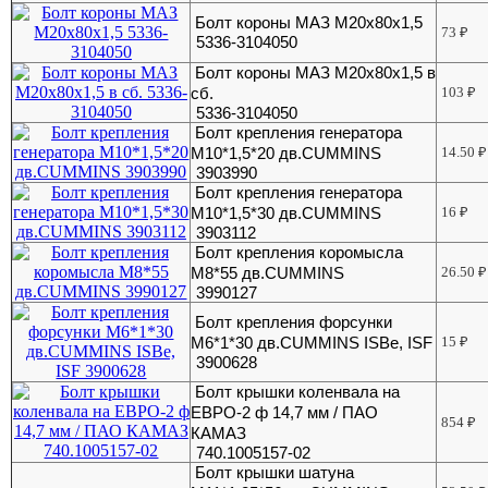
Болт короны МАЗ М20х80х1,5
73
₽
5336-3104050
Болт короны МАЗ М20х80х1,5 в
сб.
103
₽
5336-3104050
Болт крепления генератора
М10*1,5*20 дв.CUMMINS
14.50
₽
3903990
Болт крепления генератора
М10*1,5*30 дв.CUMMINS
16
₽
3903112
Болт крепления коромысла
М8*55 дв.CUMMINS
26.50
₽
3990127
Болт крепления форсунки
M6*1*30 дв.CUMMINS ISBe, ISF
15
₽
3900628
Болт крышки коленвала на
ЕВРО-2 ф 14,7 мм / ПАО
854
₽
КАМАЗ
740.1005157-02
Болт крышки шатуна