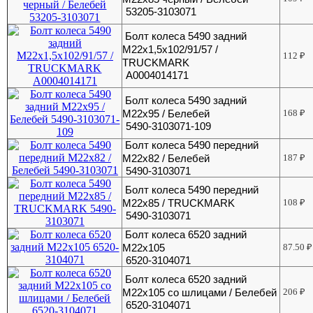
53205-3103071
Болт колеса 5490 задний
М22х1,5х102/91/57 /
112
₽
TRUCKMARK
A0004014171
Болт колеса 5490 задний
М22х95 / Белебей
168
₽
5490-3103071-109
Болт колеса 5490 передний
М22х82 / Белебей
187
₽
5490-3103071
Болт колеса 5490 передний
М22х85 / TRUCKMARK
108
₽
5490-3103071
Болт колеса 6520 задний
М22х105
87.50
₽
6520-3104071
Болт колеса 6520 задний
М22х105 со шлицами / Белебей
206
₽
6520-3104071