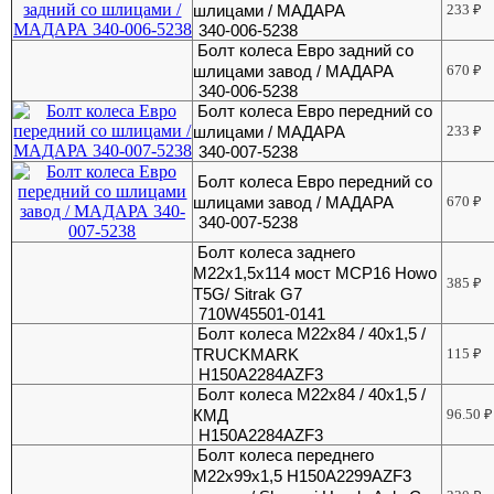
шлицами / МАДАРА
233
₽
340-006-5238
Болт колеса Евро задний со
шлицами завод / МАДАРА
670
₽
340-006-5238
Болт колеса Евро передний со
шлицами / МАДАРА
233
₽
340-007-5238
Болт колеса Евро передний со
шлицами завод / МАДАРА
670
₽
340-007-5238
Болт колеса заднего
М22х1,5х114 мост MCP16 Howo
385
₽
T5G/ Sitrak G7
710W45501-0141
Болт колеса М22х84 / 40х1,5 /
TRUCKMARK
115
₽
H150A2284AZF3
Болт колеса М22х84 / 40х1,5 /
КМД
96.50
₽
H150A2284AZF3
Болт колеса переднего
М22х99х1,5 H150A2299AZF3