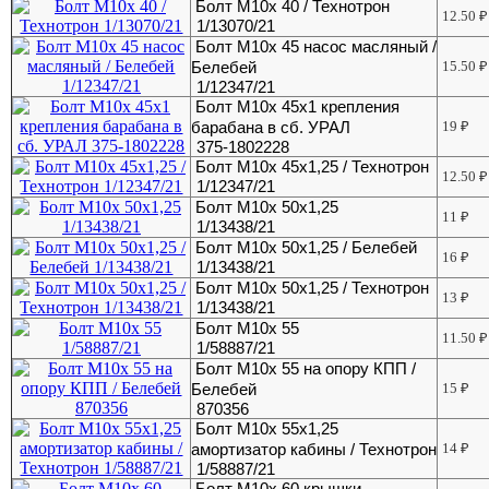
Болт М10х 40 / Технотрон
12.50
₽
1/13070/21
Болт М10х 45 насос масляный /
Белебей
15.50
₽
1/12347/21
Болт М10х 45х1 крепления
барабана в сб. УРАЛ
19
₽
375-1802228
Болт М10х 45х1,25 / Технотрон
12.50
₽
1/12347/21
Болт М10х 50х1,25
11
₽
1/13438/21
Болт М10х 50х1,25 / Белебей
16
₽
1/13438/21
Болт М10х 50х1,25 / Технотрон
13
₽
1/13438/21
Болт М10х 55
11.50
₽
1/58887/21
Болт М10х 55 на опору КПП /
Белебей
15
₽
870356
Болт М10х 55х1,25
амортизатор кабины / Технотрон
14
₽
1/58887/21
Болт М10х 60 крышки