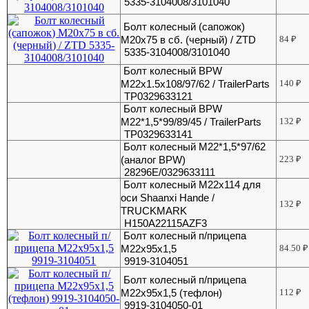
5335-3104008/3101040
Болт колесный (сапожок)
М20х75 в сб. (черный) / ZTD
84
₽
5335-3104008/3101040
Болт колесный BPW
M22x1.5x108/97/62 / TrailerParts
140
₽
TP0329633121
Болт колесный BPW
М22*1,5*99/89/45 / TrailerParts
132
₽
TP0329633141
Болт колесный М22*1,5*97/62
(аналог BPW)
223
₽
28296E/0329633111
Болт колесный М22х114 для
оси Shaanxi Hande /
132
₽
TRUCKMARK
H150A22115AZF3
Болт колесный п/прицепа
М22х95х1,5
84.50
₽
9919-3104051
Болт колесный п/прицепа
М22х95х1,5 (тефлон)
112
₽
9919-3104050-01