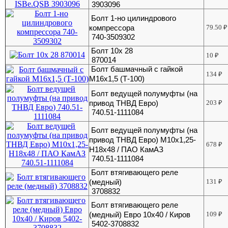
3903096
Болт 1-но цилиндрового
компрессора
79.50
₽
740-3509302
Болт 10х 28
10
₽
870014
Болт башмачный с гайкой
134
₽
М16х1,5 (Т-100)
Болт ведущей полумуфты (на
привод ТНВД Евро)
203
₽
740.51-1111084
Болт ведущей полумуфты (на
привод ТНВД Евро) М10х1,25-
678
₽
Н18х48 / ПАО КамАЗ
740.51-1111084
Болт втягивающего реле
(медный)
131
₽
3708832
Болт втягивающего реле
(медный) Евро 10х40 / Киров
109
₽
5402-3708832