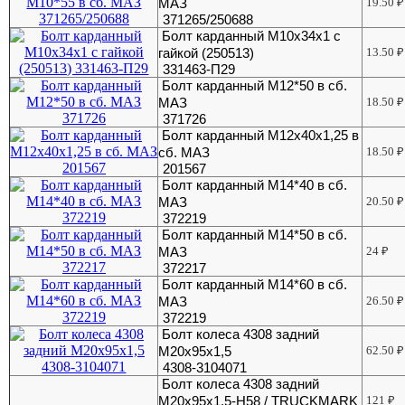
МАЗ
19.50
₽
371265/250688
Болт карданный М10х34х1 с
гайкой (250513)
13.50
₽
331463-П29
Болт карданный М12*50 в сб.
МАЗ
18.50
₽
371726
Болт карданный М12х40х1,25 в
сб. МАЗ
18.50
₽
201567
Болт карданный М14*40 в сб.
МАЗ
20.50
₽
372219
Болт карданный М14*50 в сб.
МАЗ
24
₽
372217
Болт карданный М14*60 в сб.
МАЗ
26.50
₽
372219
Болт колеса 4308 задний
М20х95х1,5
62.50
₽
4308-3104071
Болт колеса 4308 задний
М20х95х1,5-H58 / TRUCKMARK
121
₽