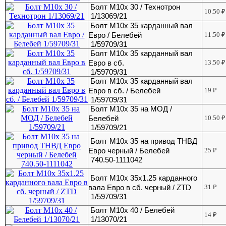
Болт М10х 30 / Технотрон
10.50
₽
1/13069/21
Болт М10х 35 карданный вал
Евро / Белебей
11.50
₽
1/59709/31
Болт М10х 35 карданный вал
Евро в сб.
13.50
₽
1/59709/31
Болт М10х 35 карданный вал
Евро в сб. / Белебей
19
₽
1/59709/31
Болт М10х 35 на МОД /
Белебей
10.50
₽
1/59709/21
Болт М10х 35 на привод ТНВД
Евро черный / Белебей
25
₽
740.50-1111042
Болт М10х 35х1.25 карданного
вала Евро в сб. черный / ZTD
31
₽
1/59709/31
Болт М10х 40 / Белебей
14
₽
1/13070/21