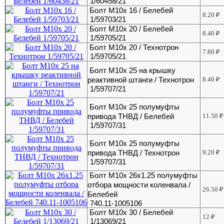
1/60458/21
Болт М10х 16 / Белебей
8.20
₽
1/59703/21
Болт М10х 20 / Белебей
8.40
₽
1/59705/21
Болт М10х 20 / Технотрон
7.80
₽
1/59705/21
Болт М10х 25 на крышку
реактивной штанги / Технотрон
8.40
₽
1/59707/21
Болт М10х 25 полумуфты
привода ТНВД / Белебей
11.50
₽
1/59707/31
Болт М10х 25 полумуфты
привода ТНВД / Технотрон
9.20
₽
1/59707/31
Болт М10х 26х1.25 полумуфты
отбора мощности коленвала /
26.50
₽
Белебей
740.11-1005106
Болт М10х 30 / Белебей
12
₽
1/13069/21