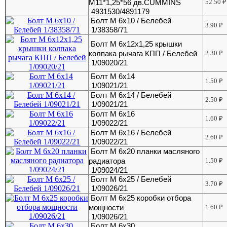
М11*1,25*56 дв.CUMMINS
52.50
₽
4931530/4891179
Болт М 6х10 / Белебей
3.90
₽
1/38358/71
Болт М 6х12х1,25 крышки
колпака рычага КПП / Белебей
2.30
₽
1/09020/21
Болт М 6х14
1.50
₽
1/09021/21
Болт М 6х14 / Белебей
2.50
₽
1/09021/21
Болт М 6х16
1.60
₽
1/09022/21
Болт М 6х16 / Белебей
2.60
₽
1/09022/21
Болт М 6х20 планки масляного
радиатора
1.50
₽
1/09024/21
Болт М 6х25 / Белебей
3.70
₽
1/09026/21
Болт М 6х25 коробки отбора
мощности
1.60
₽
1/09026/21
Болт М 6х30