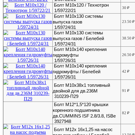
Болт М10х120 / Технотрон
30
₽
1/59722/21
Болт М10х130 системы
выпуска газов
23.50
₽
1/59724/31
Болт М10х130 системы
выпуска газов / Белебей
38.50
₽
1/59724/31
Болт М10х140 крепления
гидромуфты
26.50
₽
1/59726/31
Болт М10х140 крепления
гидромуфты / Белебей
42
₽
1/59726/31
Болт М10х38х1 топливный
двойной для дв.236М
91
₽
310239-П29
Болт М12*1,5*120 крышки
коренного подшипника
82
₽
дв.CUMMINS ISF 2.8/3.8, ISBe
3927948
Болт М12х 16х1,25 на насос
12.50
₽