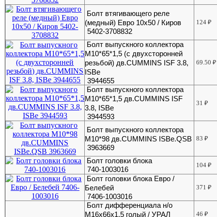
Болт втягивающего реле
(медный) Евро 10х50 / Киров
124
₽
5402-3708832
Болт выпускного коллектора
М10*65*1,5 (с двухсторонней
резьбой) дв.CUMMINS ISF 3.8,
69.50
₽
ISBe
3944655
Болт выпускного коллектора
М10*65*1,5 дв.CUMMINS ISF
31
₽
3.8, ISBe
3944593
Болт выпускного коллектора
М10*98 дв.CUMMINS ISBe.QSB
83
₽
3963669
Болт головки блока
104
₽
740-1003016
Болт головки блока Евро /
Белебей
371
₽
7406-1003016
Болт дифференциала н/о
М16х66х1.5 голый / УРАЛ
46
₽