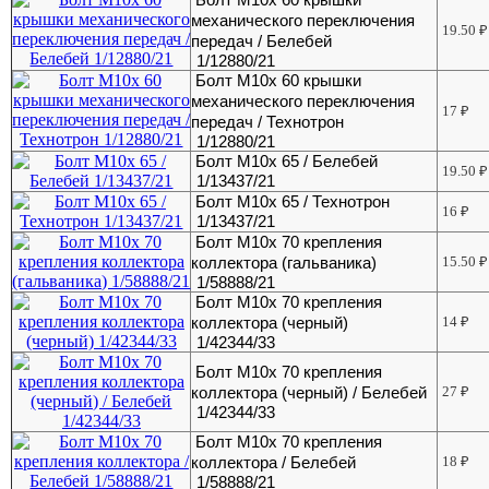
механического переключения
19.50
₽
передач / Белебей
1/12880/21
Болт М10х 60 крышки
механического переключения
17
₽
передач / Технотрон
1/12880/21
Болт М10х 65 / Белебей
19.50
₽
1/13437/21
Болт М10х 65 / Технотрон
16
₽
1/13437/21
Болт М10х 70 крепления
коллектора (гальваника)
15.50
₽
1/58888/21
Болт М10х 70 крепления
коллектора (черный)
14
₽
1/42344/33
Болт М10х 70 крепления
коллектора (черный) / Белебей
27
₽
1/42344/33
Болт М10х 70 крепления
коллектора / Белебей
18
₽
1/58888/21