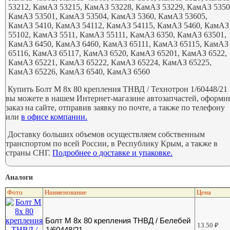
53212, КамАЗ 53215, КамАЗ 53228, КамАЗ 53229, КамАЗ 5350
КамАЗ 53501, КамАЗ 53504, КамАЗ 5360, КамАЗ 53605,
КамАЗ 5410, КамАЗ 54112, КамАЗ 54115, КамАЗ 5460, КамАЗ
55102, КамАЗ 5511, КамАЗ 55111, КамАЗ 6350, КамАЗ 63501,
КамАЗ 6450, КамАЗ 6460, КамАЗ 65111, КамАЗ 65115, КамАЗ
65116, КамАЗ 65117, КамАЗ 6520, КамАЗ 65201, КамАЗ 6522,
КамАЗ 65221, КамАЗ 65222, КамАЗ 65224, КамАЗ 65225,
КамАЗ 65226, КамАЗ 6540, КамАЗ 6560
Купить Болт М 8х 80 крепления ТНВД / Технотрон 1/60448/21
вы можете в нашем Интернет-магазине автозапчастей, оформи
заказ на сайте, отправив заявку по почте, а также по телефону
или
в офисе компании.
Доставку больших объемов осуществляем собственным
транспортом по всей России, в Республику Крым, а также в
страны СНГ.
Подробнее о доставке и упаковке.
Аналоги
Фото
Наименование
Цена
Болт М 8х 80 крепления ТНВД / Белебей
13.50
₽
1/60448/21