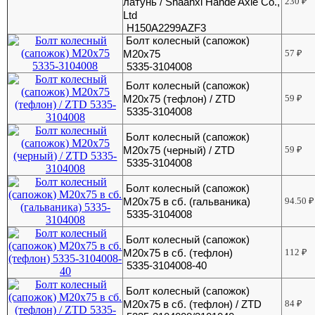
латунь / Shaanxi Hande Axle Co.,
230
₽
Ltd
H150A2299AZF3
Болт колесный (сапожок)
М20х75
57
₽
5335-3104008
Болт колесный (сапожок)
М20х75 (тефлон) / ZTD
59
₽
5335-3104008
Болт колесный (сапожок)
М20х75 (черный) / ZTD
59
₽
5335-3104008
Болт колесный (сапожок)
М20х75 в сб. (гальваника)
94.50
₽
5335-3104008
Болт колесный (сапожок)
М20х75 в сб. (тефлон)
112
₽
5335-3104008-40
Болт колесный (сапожок)
М20х75 в сб. (тефлон) / ZTD
84
₽