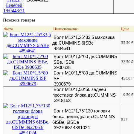
Похожие товары
Фото
Наименование
Цена
Болт M12*1,25*33,5 маховика
дв.CUMMINS 6ISBe
55.50
₽
4894641
Болт М10*1,5*60 дв.CUMMINS
ISBe, ISDe
32.50
₽
3900635
Болт М10*1,5*80 дв.CUMMINS
ISF
45.50
₽
3900679
Болт М10*1,50*50 задней
проставки блока дв.CUMMINS
19.50
₽
3918153
Болт М12*1,75*130 головки
блока цилиндра дв.CUMMINS
91
₽
6ISBe, 6ISDe
3927063/ 4891024