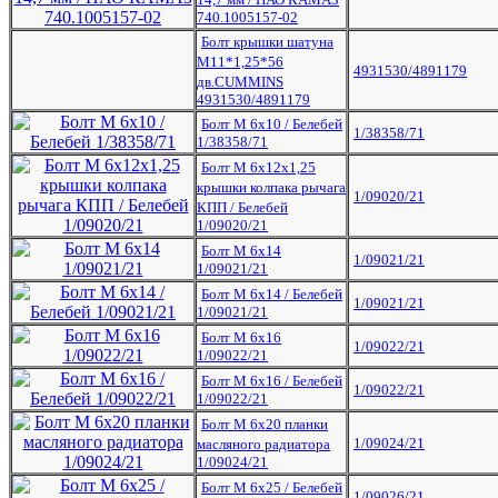
740.1005157-02
Болт крышки шатуна
М11*1,25*56
4931530/4891179
дв.CUMMINS
4931530/4891179
Болт М 6х10 / Белебей
1/38358/71
1/38358/71
Болт М 6х12х1,25
крышки колпака рычага
1/09020/21
КПП / Белебей
1/09020/21
Болт М 6х14
1/09021/21
1/09021/21
Болт М 6х14 / Белебей
1/09021/21
1/09021/21
Болт М 6х16
1/09022/21
1/09022/21
Болт М 6х16 / Белебей
1/09022/21
1/09022/21
Болт М 6х20 планки
1/09024/21
масляного радиатора
1/09024/21
Болт М 6х25 / Белебей
1/09026/21