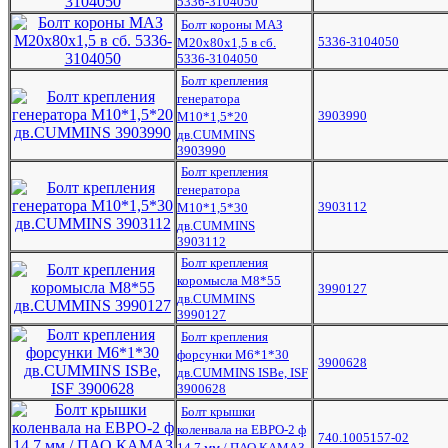
5336-3104050
Болт короны МАЗ
5336-3104050
М20х80х1,5 в сб.
5336-3104050
Болт крепления
генератора
3903990
М10*1,5*20
дв.CUMMINS
3903990
Болт крепления
генератора
3903112
М10*1,5*30
дв.CUMMINS
3903112
Болт крепления
коромысла М8*55
3990127
дв.CUMMINS
3990127
Болт крепления
форсунки M6*1*30
3900628
дв.CUMMINS ISBe, ISF
3900628
Болт крышки
коленвала на ЕВРО-2 ф
740.1005157-02
14,7 мм / ПАО КАМАЗ