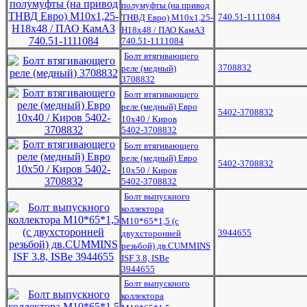
полумуфты (на привод
740.51-1111084
ТНВД Евро) М10х1,25-
Н18х48 / ПАО КамАЗ
740.51-1111084
Болт втягивающего
3708832
реле (медный)
3708832
Болт втягивающего
реле (медный) Евро
5402-3708832
10х40 / Киров
5402-3708832
Болт втягивающего
реле (медный) Евро
5402-3708832
10х50 / Киров
5402-3708832
Болт выпускного
коллектора
М10*65*1,5 (с
3944655
двухсторонней
резьбой) дв.CUMMINS
ISF 3.8, ISBe
3944655
Болт выпускного
коллектора