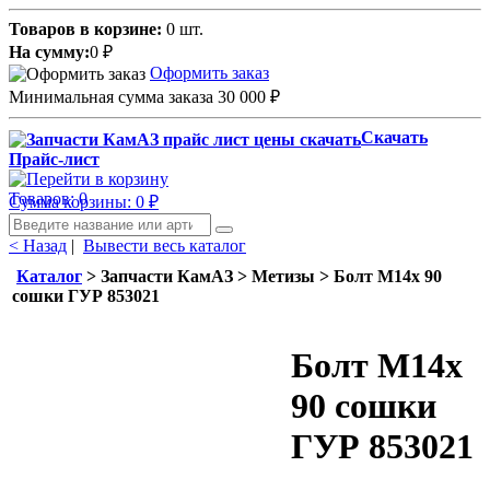
Товаров в корзине:
0 шт.
На сумму:
0
₽
Оформить заказ
Минимальная сумма заказа 30 000
₽
Скачать
Прайс-лист
Товаров: 0
Сумма корзины: 0
₽
< Назад
|
Вывести весь каталог
Каталог
> Запчасти КамАЗ > Метизы > Болт М14х 90
сошки ГУР 853021
Болт М14х
90 сошки
ГУР 853021