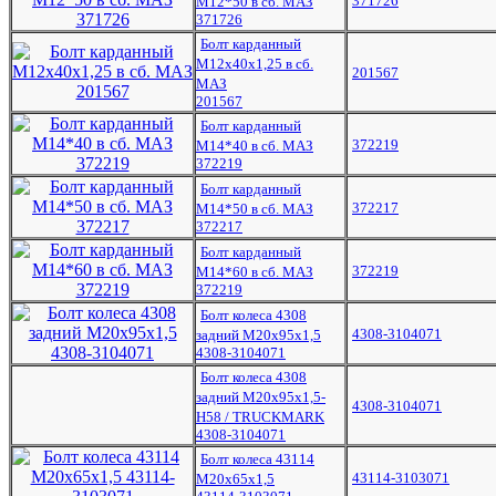
371726
М12*50 в сб. МАЗ
371726
Болт карданный
М12х40х1,25 в сб.
201567
МАЗ
201567
Болт карданный
372219
М14*40 в сб. МАЗ
372219
Болт карданный
372217
М14*50 в сб. МАЗ
372217
Болт карданный
372219
М14*60 в сб. МАЗ
372219
Болт колеса 4308
4308-3104071
задний М20х95х1,5
4308-3104071
Болт колеса 4308
задний М20х95х1,5-
4308-3104071
H58 / TRUCKMARK
4308-3104071
Болт колеса 43114
43114-3103071
М20х65х1,5