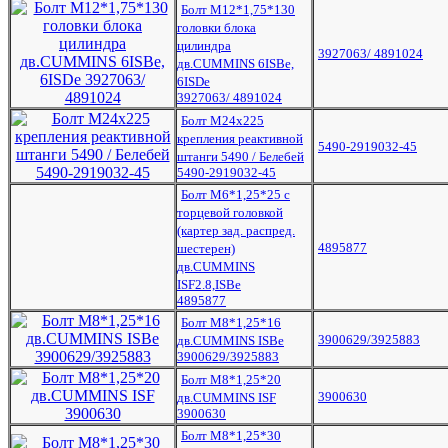
Болт М12*1,75*130
головки блока
цилиндра
3927063/ 4891024
дв.CUMMINS 6ISBe,
6ISDe
3927063/ 4891024
Болт М24х225
крепления реактивной
5490-2919032-45
штанги 5490 / Белебей
5490-2919032-45
Болт М6*1,25*25 с
торцевой головкой
(картер зад. распред.
4895877
шестерен)
дв.CUMMINS
ISF2.8,ISBe
4895877
Болт М8*1,25*16
3900629/3925883
дв.CUMMINS ISBe
3900629/3925883
Болт М8*1,25*20
3900630
дв.CUMMINS ISF
3900630
Болт М8*1,25*30