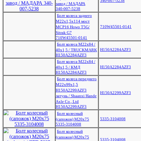
340-007-5238
завод / МАДАРА
340-007-5238
Болт колеса заднего
М22х1,5х114 мост
710W45501-0141
MCP16 Howo T5G/
Sitrak G7
710W45501-0141
Болт колеса М22х84 /
H150A2284AZF3
40х1,5 / TRUCKMARK
H150A2284AZF3
Болт колеса М22х84 /
H150A2284AZF3
40х1,5 / КМД
H150A2284AZF3
Болт колеса переднего
М22х99х1,5
H150A2299AZF3
H150A2299AZF3
латунь / Shaanxi Hande
Axle Co., Ltd
H150A2299AZF3
Болт колесный
5335-3104008
(сапожок) М20х75
5335-3104008
Болт колесный
(сапожок) М20х75
5335-3104008