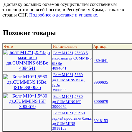
Доставку больших объемов осуществляем собственным
транспортом по всей России, в Республику Крым, а также в
страны СНГ.
Подробнее о доставке и упаковке.
Похожие товары
Фото
Наименование
Артикул
Болт M12*1,25*33,5
маховика дв.CUMMINS
4894641
6ISBe
4894641
Болт М10*1,5*60
дв.CUMMINS ISBe,
3900635
ISDe
3900635
Болт М10*1,5*80
3900679
дв.CUMMINS ISF
3900679
Болт М10*1,50*50
задней проставки блока
3918153
дв.CUMMINS
3918153