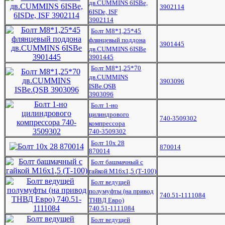
дв.CUMMINS 6ISBe,
3902114
6ISDe, ISF
3902114
Болт М8*1,25*45
флянцевый поддона
3901445
дв.CUMMINS 6ISBe
3901445
Болт М8*1,25*70
дв.CUMMINS
3903096
ISBe.QSB
3903096
Болт 1-но
цилиндрового
740-3509302
компрессора
740-3509302
Болт 10х 28
870014
870014
Болт башмачный с
гайкой М16х1,5 (Т-100)
Болт ведущей
полумуфты (на привод
740.51-1111084
ТНВД Евро)
740.51-1111084
Болт ведущей