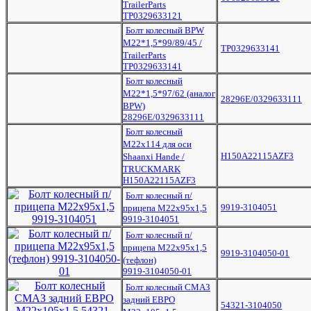
TrailerParts
TP0329633121
Болт колесный BPW
М22*1,5*99/89/45 /
TP0329633141
TrailerParts
TP0329633141
Болт колесный
М22*1,5*97/62 (аналог
28296E/0329633111
BPW)
28296E/0329633111
Болт колесный
М22х114 для оси
H150A22115AZF3
Shaanxi Hande /
TRUCKMARK
H150A22115AZF3
Болт колесный п/
9919-3104051
прицепа М22х95х1,5
9919-3104051
Болт колесный п/
прицепа М22х95х1,5
9919-3104050-01
(тефлон)
9919-3104050-01
Болт колесный СМАЗ
задний ЕВРО
54321-3104050