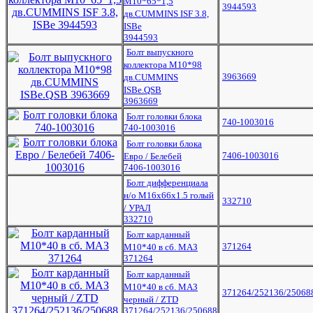
М10*65*1,5
3944593
дв.CUMMINS ISF 3.8,
ISBe
3944593
Болт выпускного
коллектора М10*98
3963669
дв.CUMMINS
ISBe.QSB
3963669
Болт головки блока
740-1003016
740-1003016
Болт головки блока
7406-1003016
Евро / Белебей
7406-1003016
Болт дифференциала
н/о М16х66х1.5 голый
332710
/ УРАЛ
332710
Болт карданный
371264
М10*40 в сб. МАЗ
371264
Болт карданный
М10*40 в сб. МАЗ
371264/252136/25068
черный / ZTD
371264/252136/250688