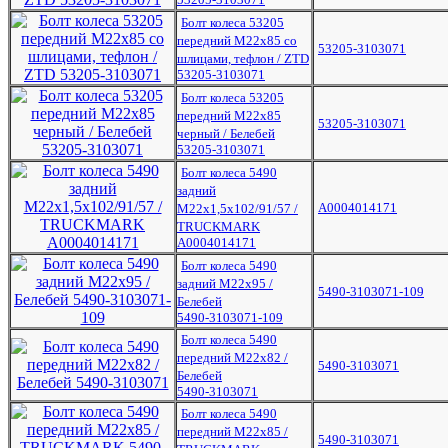
Болт колеса 53205
передний М22х85 со
53205-3103071
шлицами, тефлон / ZTD
53205-3103071
Болт колеса 53205
передний М22х85
53205-3103071
черный / Белебей
53205-3103071
Болт колеса 5490
задний
A0004014171
М22х1,5х102/91/57 /
TRUCKMARK
A0004014171
Болт колеса 5490
задний М22х95 /
5490-3103071-109
Белебей
5490-3103071-109
Болт колеса 5490
передний М22х82 /
5490-3103071
Белебей
5490-3103071
Болт колеса 5490
передний М22х85 /
5490-3103071