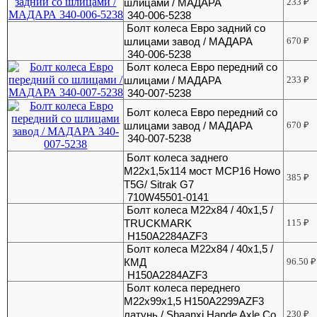
шлицами / МАДАРА
233
₽
340-006-5238
Болт колеса Евро задний со
шлицами завод / МАДАРА
670
₽
340-006-5238
Болт колеса Евро передний со
шлицами / МАДАРА
233
₽
340-007-5238
Болт колеса Евро передний со
шлицами завод / МАДАРА
670
₽
340-007-5238
Болт колеса заднего
М22х1,5х114 мост MCP16 Howo
385
₽
T5G/ Sitrak G7
710W45501-0141
Болт колеса М22х84 / 40х1,5 /
TRUCKMARK
115
₽
H150A2284AZF3
Болт колеса М22х84 / 40х1,5 /
КМД
96.50
₽
H150A2284AZF3
Болт колеса переднего
М22х99х1,5 H150A2299AZF3
латунь / Shaanxi Hande Axle Co.,
230
₽