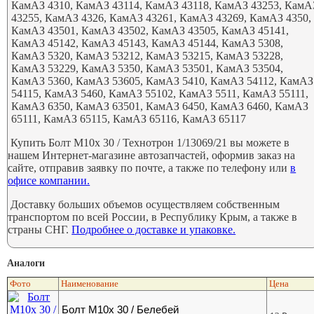
КамАЗ 4310, КамАЗ 43114, КамАЗ 43118, КамАЗ 43253, КамА
43255, КамАЗ 4326, КамАЗ 43261, КамАЗ 43269, КамАЗ 4350,
КамАЗ 43501, КамАЗ 43502, КамАЗ 43505, КамАЗ 45141,
КамАЗ 45142, КамАЗ 45143, КамАЗ 45144, КамАЗ 5308,
КамАЗ 5320, КамАЗ 53212, КамАЗ 53215, КамАЗ 53228,
КамАЗ 53229, КамАЗ 5350, КамАЗ 53501, КамАЗ 53504,
КамАЗ 5360, КамАЗ 53605, КамАЗ 5410, КамАЗ 54112, КамАЗ
54115, КамАЗ 5460, КамАЗ 55102, КамАЗ 5511, КамАЗ 55111,
КамАЗ 6350, КамАЗ 63501, КамАЗ 6450, КамАЗ 6460, КамАЗ
65111, КамАЗ 65115, КамАЗ 65116, КамАЗ 65117
Купить Болт М10х 30 / Технотрон 1/13069/21 вы можете в
нашем Интернет-магазине автозапчастей, оформив заказ на
сайте, отправив заявку по почте, а также по телефону или
в
офисе компании.
Доставку больших объемов осуществляем собственным
транспортом по всей России, в Республику Крым, а также в
страны СНГ.
Подробнее о доставке и упаковке.
Аналоги
Фото
Наименование
Цена
Болт М10х 30 / Белебей