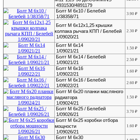
4931530/4891179
Болт М 6х10 / Белебей
3.90
₽
1/38358/71
Болт М 6х12х1,25 крышки
колпака рычага КПП / Белебей
2.30
₽
1/09020/21
Болт М 6х14
1.50
₽
1/09021/21
Болт М 6х14 / Белебей
2.50
₽
1/09021/21
Болт М 6х16
1.60
₽
1/09022/21
Болт М 6х16 / Белебей
2.60
₽
1/09022/21
Болт М 6х20 планки масляного
радиатора
1.50
₽
1/09024/21
Болт М 6х25 / Белебей
3.70
₽
1/09026/21
Болт М 6х25 коробки отбора
мощности
1.60
₽
1/09026/21
Болт М 6х30