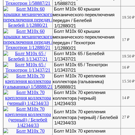
1/58887/21
Болт М10х 60 крышки
механического переключения
19.50
₽
передач / Белебей
1/12880/21
Болт М10х 60 крышки
механического переключения
17
₽
передач / Технотрон
1/12880/21
Болт М10х 65 / Белебей
19.50
₽
1/13437/21
Болт М10х 65 / Технотрон
16
₽
1/13437/21
Болт М10х 70 крепления
коллектора (гальваника)
15.50
₽
1/58888/21
Болт М10х 70 крепления
коллектора (черный)
14
₽
1/42344/33
Болт М10х 70 крепления
коллектора (черный) / Белебей
27
₽
1/42344/33
Болт М10х 70 крепления