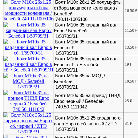
Болт М10х 26х1.25 полумуфты
отбора мощности коленвала /
26.50
₽
Белебей
740.11-1005106
Болт М10х 35 карданный вал
Евро / Белебей
11.50
₽
1/59709/31
Болт М10х 35 карданный вал
Евро в сб.
13.50
₽
1/59709/31
Болт М10х 35 карданный вал
Евро в сб. / Белебей
19
₽
1/59709/31
Болт М10х 35 на МОД /
Белебей
10.50
₽
1/59709/21
Болт М10х 35 на привод ТНВД
Евро черный / Белебей
25
₽
740.50-1111042
Болт М10х 35х1.25 карданного
вала Евро в сб. черный / ZTD
31
₽
1/59709/31
Болт М10х 40 / Белебей