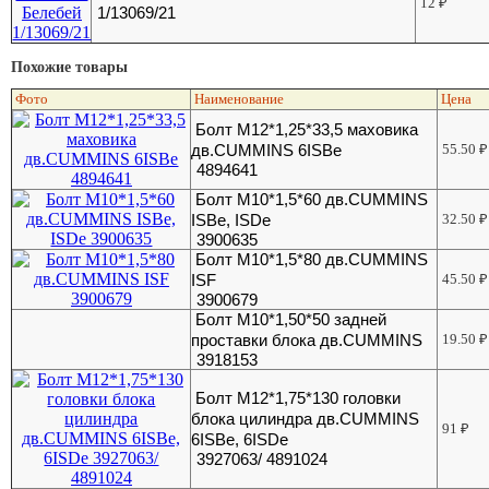
12
₽
1/13069/21
Похожие товары
Фото
Наименование
Цена
Болт M12*1,25*33,5 маховика
дв.CUMMINS 6ISBe
55.50
₽
4894641
Болт М10*1,5*60 дв.CUMMINS
ISBe, ISDe
32.50
₽
3900635
Болт М10*1,5*80 дв.CUMMINS
ISF
45.50
₽
3900679
Болт М10*1,50*50 задней
проставки блока дв.CUMMINS
19.50
₽
3918153
Болт М12*1,75*130 головки
блока цилиндра дв.CUMMINS
91
₽
6ISBe, 6ISDe
3927063/ 4891024