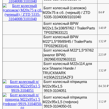
Болт колесный (сапожок)
М20х75 в сб. (черный) / ZTD
84
₽
5335-3104008/3101040
Болт колесный BPW
M22x1.5x108/97/62 / TrailerParts
140
₽
TP0329633121
Болт колесный BPW
М22*1,5*99/89/45 / TrailerParts
132
₽
TP0329633141
Болт колесный М22*1,5*97/62
(аналог BPW)
223
₽
28296E/0329633111
Болт колесный М22х114 для
оси Shaanxi Hande /
132
₽
TRUCKMARK
H150A22115AZF3
Болт колесный п/прицепа
М22х95х1,5
84.50
₽
9919-3104051
Болт колесный п/прицепа
М22х95х1,5 (тефлон)
112
₽
9919-3104050-01