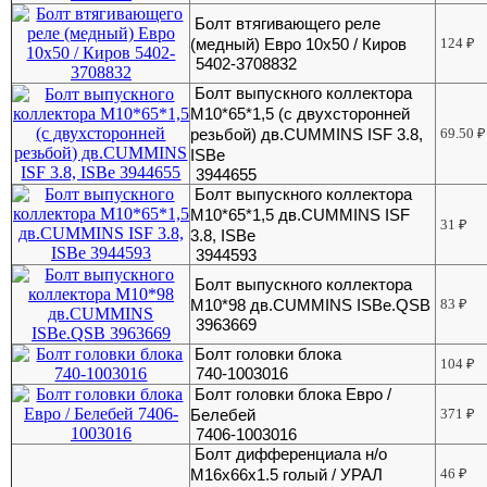
Болт втягивающего реле
(медный) Евро 10х50 / Киров
124
₽
5402-3708832
Болт выпускного коллектора
М10*65*1,5 (с двухсторонней
резьбой) дв.CUMMINS ISF 3.8,
69.50
₽
ISBe
3944655
Болт выпускного коллектора
М10*65*1,5 дв.CUMMINS ISF
31
₽
3.8, ISBe
3944593
Болт выпускного коллектора
М10*98 дв.CUMMINS ISBe.QSB
83
₽
3963669
Болт головки блока
104
₽
740-1003016
Болт головки блока Евро /
Белебей
371
₽
7406-1003016
Болт дифференциала н/о
М16х66х1.5 голый / УРАЛ
46
₽