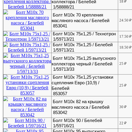
коллектора / Белебей
18
₽
1/58888/21
Болт М10х 70 крепления
масляного насоса / Белебей
24.50
₽
853041
Болт М10х 75х1,25 / Технотрон
17.50
₽
1/59713/21
Болт М10х 75х1,25 / Белебей
18.50
₽
1/59713/21
Болт М10х 75х1,25 выпускного
коллектора черный / Белебей
25
₽
1/59713/33
Болт М10х 75х1,25 установки
сцепления Евро (10,9) /
25
₽
Белебей
853057
Болт М10х 82 на крышку
масляного насоса / Белебей
30
₽
853042
Болт М10х 90 / Белебей
22
₽
1/59716/21
Болт М10х 95 выпускного