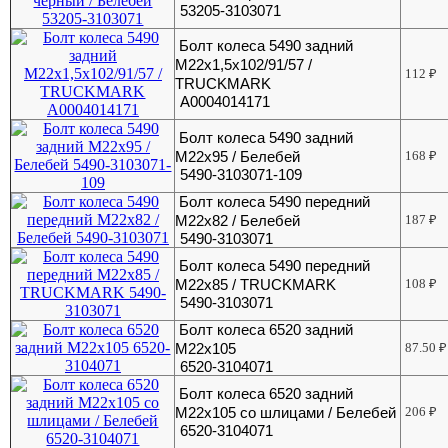
53205-3103071
Болт колеса 5490 задний
М22х1,5х102/91/57 /
112
₽
TRUCKMARK
A0004014171
Болт колеса 5490 задний
М22х95 / Белебей
168
₽
5490-3103071-109
Болт колеса 5490 передний
М22х82 / Белебей
187
₽
5490-3103071
Болт колеса 5490 передний
М22х85 / TRUCKMARK
108
₽
5490-3103071
Болт колеса 6520 задний
М22х105
87.50
₽
6520-3104071
Болт колеса 6520 задний
М22х105 со шлицами / Белебей
206
₽
6520-3104071