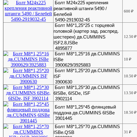
Болт М24х225 крепления
реактивной штанги 5490 /
600
₽
Белебей
5490-2919032-45
Болт М6*1,25*25 с торцевой
головкой (картер зад. распред.
шестерен) дв.CUMMINS
12.50
₽
ISF2.8,ISBe
4895877
Болт М8*1,25*16 дв.CUMMINS
ISBe
10
₽
3900629/3925883
Болт М8*1,25*20 дв.CUMMINS
ISF
10.50
₽
3900630
Болт М8*1,25*30 дв.CUMMINS
6ISBe, 6ISDe, ISF
13.50
₽
3902114
Болт М8*1,25*45 флянцевый
поддона дв.CUMMINS 6ISBe
18.50
₽
3901445
Болт М8*1,25*70 дв.CUMMINS
ISBe.QSB
31
₽