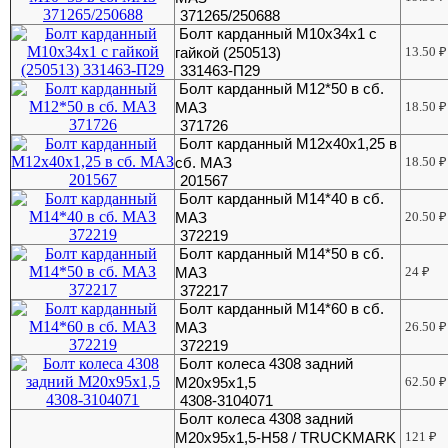
371265/250688
Болт карданный М10х34х1 с
гайкой (250513)
13.50
₽
331463-П29
Болт карданный М12*50 в сб.
МАЗ
18.50
₽
371726
Болт карданный М12х40х1,25 в
сб. МАЗ
18.50
₽
201567
Болт карданный М14*40 в сб.
МАЗ
20.50
₽
372219
Болт карданный М14*50 в сб.
МАЗ
24
₽
372217
Болт карданный М14*60 в сб.
МАЗ
26.50
₽
372219
Болт колеса 4308 задний
М20х95х1,5
62.50
₽
4308-3104071
Болт колеса 4308 задний
М20х95х1,5-H58 / TRUCKMARK
121
₽