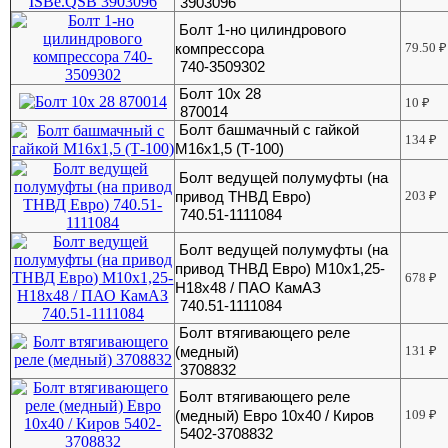
3903096
Болт 1-но цилиндрового
компрессора
79.50
₽
740-3509302
Болт 10х 28
10
₽
870014
Болт башмачный с гайкой
134
₽
М16х1,5 (Т-100)
Болт ведущей полумуфты (на
привод ТНВД Евро)
203
₽
740.51-1111084
Болт ведущей полумуфты (на
привод ТНВД Евро) М10х1,25-
678
₽
Н18х48 / ПАО КамАЗ
740.51-1111084
Болт втягивающего реле
(медный)
131
₽
3708832
Болт втягивающего реле
(медный) Евро 10х40 / Киров
109
₽
5402-3708832