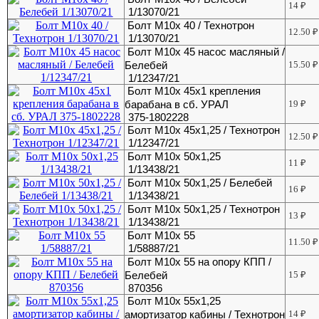
14
₽
1/13070/21
Болт М10х 40 / Технотрон
12.50
₽
1/13070/21
Болт М10х 45 насос масляный /
Белебей
15.50
₽
1/12347/21
Болт М10х 45х1 крепления
барабана в сб. УРАЛ
19
₽
375-1802228
Болт М10х 45х1,25 / Технотрон
12.50
₽
1/12347/21
Болт М10х 50х1,25
11
₽
1/13438/21
Болт М10х 50х1,25 / Белебей
16
₽
1/13438/21
Болт М10х 50х1,25 / Технотрон
13
₽
1/13438/21
Болт М10х 55
11.50
₽
1/58887/21
Болт М10х 55 на опору КПП /
Белебей
15
₽
870356
Болт М10х 55х1,25
амортизатор кабины / Технотрон
14
₽