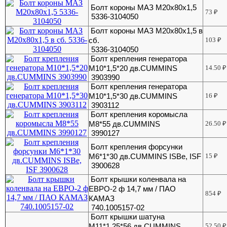
Болт короны МАЗ М20х80х1,5
73
₽
5336-3104050
Болт короны МАЗ М20х80х1,5 в
сб.
103
₽
5336-3104050
Болт крепления генератора
М10*1,5*20 дв.CUMMINS
14.50
₽
3903990
Болт крепления генератора
М10*1,5*30 дв.CUMMINS
16
₽
3903112
Болт крепления коромысла
М8*55 дв.CUMMINS
26.50
₽
3990127
Болт крепления форсунки
M6*1*30 дв.CUMMINS ISBe, ISF
15
₽
3900628
Болт крышки коленвала на
ЕВРО-2 ф 14,7 мм / ПАО
854
₽
КАМАЗ
740.1005157-02
Болт крышки шатуна
М11*1,25*56 дв.CUMMINS
52.50
₽