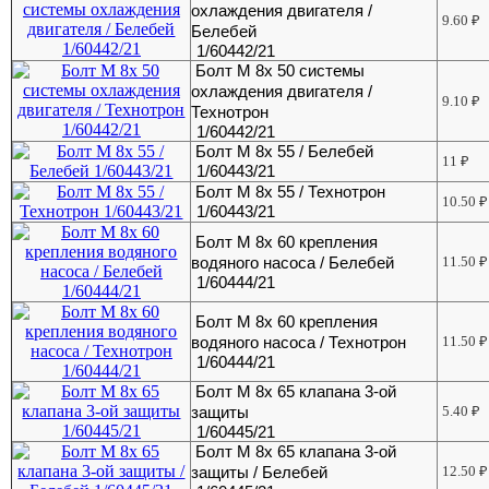
охлаждения двигателя /
9.60
₽
Белебей
1/60442/21
Болт М 8х 50 системы
охлаждения двигателя /
9.10
₽
Технотрон
1/60442/21
Болт М 8х 55 / Белебей
11
₽
1/60443/21
Болт М 8х 55 / Технотрон
10.50
₽
1/60443/21
Болт М 8х 60 крепления
водяного насоса / Белебей
11.50
₽
1/60444/21
Болт М 8х 60 крепления
водяного насоса / Технотрон
11.50
₽
1/60444/21
Болт М 8х 65 клапана 3-ой
защиты
5.40
₽
1/60445/21
Болт М 8х 65 клапана 3-ой
защиты / Белебей
12.50
₽