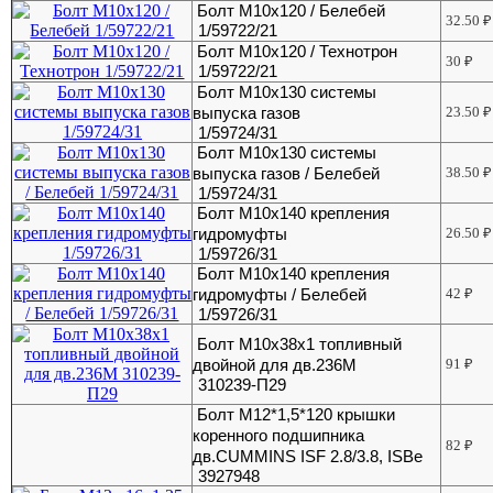
Болт М10х120 / Белебей
32.50
₽
1/59722/21
Болт М10х120 / Технотрон
30
₽
1/59722/21
Болт М10х130 системы
выпуска газов
23.50
₽
1/59724/31
Болт М10х130 системы
выпуска газов / Белебей
38.50
₽
1/59724/31
Болт М10х140 крепления
гидромуфты
26.50
₽
1/59726/31
Болт М10х140 крепления
гидромуфты / Белебей
42
₽
1/59726/31
Болт М10х38х1 топливный
двойной для дв.236М
91
₽
310239-П29
Болт М12*1,5*120 крышки
коренного подшипника
82
₽
дв.CUMMINS ISF 2.8/3.8, ISBe
3927948