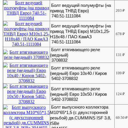
Болт ведущей полумуфты (на
привод ТНВД Евро)
203
₽
740.51-1111084
Болт ведущей полумуфты (на
привод ТНВД Евро) М10х1,25-
678
₽
Н18х48 / ПАО КамАЗ
740.51-1111084
Болт втягивающего реле
(медный)
131
₽
3708832
Болт втягивающего реле
(медный) Евро 10х40 / Киров
109
₽
5402-3708832
Болт втягивающего реле
(медный) Евро 10х50 / Киров
124
₽
5402-3708832
Болт выпускного коллектора
М10*65*1,5 (с двухсторонней
резьбой) дв.CUMMINS ISF 3.8,
69.50
₽
ISBe