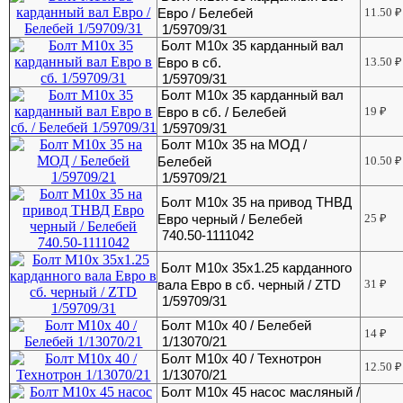
Евро / Белебей
11.50
₽
1/59709/31
Болт М10х 35 карданный вал
Евро в сб.
13.50
₽
1/59709/31
Болт М10х 35 карданный вал
Евро в сб. / Белебей
19
₽
1/59709/31
Болт М10х 35 на МОД /
Белебей
10.50
₽
1/59709/21
Болт М10х 35 на привод ТНВД
Евро черный / Белебей
25
₽
740.50-1111042
Болт М10х 35х1.25 карданного
вала Евро в сб. черный / ZTD
31
₽
1/59709/31
Болт М10х 40 / Белебей
14
₽
1/13070/21
Болт М10х 40 / Технотрон
12.50
₽
1/13070/21
Болт М10х 45 насос масляный /