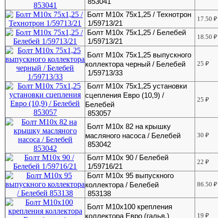
853041
Болт М10х 75х1,25 / Технотрон
17.50
₽
1/59713/21
Болт М10х 75х1,25 / Белебей
18.50
₽
1/59713/21
Болт М10х 75х1,25 выпускного
коллектора черный / Белебей
25
₽
1/59713/33
Болт М10х 75х1,25 установки
сцепления Евро (10,9) /
25
₽
Белебей
853057
Болт М10х 82 на крышку
масляного насоса / Белебей
30
₽
853042
Болт М10х 90 / Белебей
22
₽
1/59716/21
Болт М10х 95 выпускного
коллектора / Белебей
86.50
₽
853138
Болт М10х100 крепления
коллектора Евро (гальв.)
19
₽