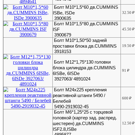
Болт М10*1,5*60 дв.CUMMINS
ISBe, ISDe
32.50
₽
3900635
Болт М10*1,5*80 дв.CUMMINS
ISF
45.50
₽
3900679
Болт М10*1,50*50 задней
проставки блока дв.CUMMINS
19.50
₽
3918153
Болт М12*1,75*130 головки
блока цилиндра дв.CUMMINS
91
₽
6ISBe, 6ISDe
3927063/ 4891024
Болт М24х225 крепления
реактивной штанги 5490 /
600
₽
Белебей
5490-2919032-45
Болт М6*1,25*25 с торцевой
головкой (картер зад. распред.
шестерен) дв.CUMMINS
12.50
₽
ISF2.8,ISBe
4895877