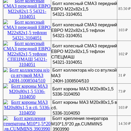
Болт колесный СМАЗ передний
ЕВРО М22х82х1,5
85.50
₽
54321-3104051
Болт колесный СМАЗ передний
ЕВРО М22х82х1,5 тефлон
103
₽
54321-3104051
Болт колесный СМАЗ передний
ЕВРО М22х82х1,5 тефлон
102
₽
СПЕЦМАШ
54321-3104051
Болт коллектора н/о со втулкой
МАЗ
31
₽
240Н-1008504/510
Болт короны МАЗ М20х80х1,5
73
₽
5336-3104050
Болт короны МАЗ М20х80х1,5 в
сб.
103
₽
5336-3104050
Болт крепления генератора
М10*1,5*20 дв.CUMMINS
14.50
₽
3903990