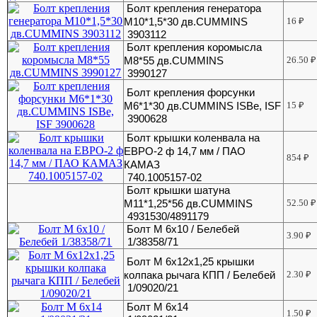
Болт крепления генератора
М10*1,5*30 дв.CUMMINS
16
₽
3903112
Болт крепления коромысла
М8*55 дв.CUMMINS
26.50
₽
3990127
Болт крепления форсунки
M6*1*30 дв.CUMMINS ISBe, ISF
15
₽
3900628
Болт крышки коленвала на
ЕВРО-2 ф 14,7 мм / ПАО
854
₽
КАМАЗ
740.1005157-02
Болт крышки шатуна
М11*1,25*56 дв.CUMMINS
52.50
₽
4931530/4891179
Болт М 6х10 / Белебей
3.90
₽
1/38358/71
Болт М 6х12х1,25 крышки
колпака рычага КПП / Белебей
2.30
₽
1/09020/21
Болт М 6х14
1.50
₽