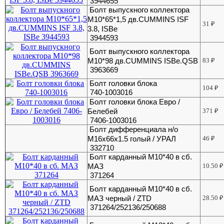
3944655
Болт выпускного коллектора
М10*65*1,5 дв.CUMMINS ISF
31
₽
3.8, ISBe
3944593
Болт выпускного коллектора
М10*98 дв.CUMMINS ISBe.QSB
83
₽
3963669
Болт головки блока
104
₽
740-1003016
Болт головки блока Евро /
Белебей
371
₽
7406-1003016
Болт дифференциала н/о
М16х66х1.5 голый / УРАЛ
46
₽
332710
Болт карданный М10*40 в сб.
МАЗ
10.50
₽
371264
Болт карданный М10*40 в сб.
МАЗ черный / ZTD
28.50
₽
371264/252136/250688