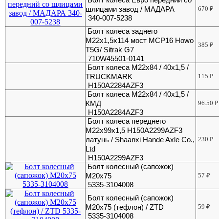
шлицами завод / МАДАРА
670
₽
340-007-5238
Болт колеса заднего
М22х1,5х114 мост MCP16 Howo
385
₽
T5G/ Sitrak G7
710W45501-0141
Болт колеса М22х84 / 40х1,5 /
TRUCKMARK
115
₽
H150A2284AZF3
Болт колеса М22х84 / 40х1,5 /
КМД
96.50
₽
H150A2284AZF3
Болт колеса переднего
М22х99х1,5 H150A2299AZF3
латунь / Shaanxi Hande Axle Co.,
230
₽
Ltd
H150A2299AZF3
Болт колесный (сапожок)
М20х75
57
₽
5335-3104008
Болт колесный (сапожок)
М20х75 (тефлон) / ZTD
59
₽
5335-3104008