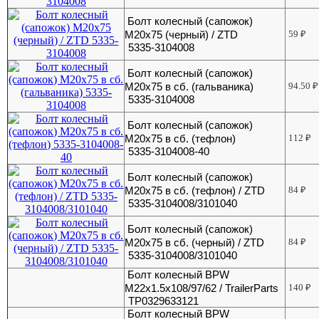
Болт колесный (сапожок)
М20х75 (черный) / ZTD
59
₽
5335-3104008
Болт колесный (сапожок)
М20х75 в сб. (гальваника)
94.50
₽
5335-3104008
Болт колесный (сапожок)
М20х75 в сб. (тефлон)
112
₽
5335-3104008-40
Болт колесный (сапожок)
М20х75 в сб. (тефлон) / ZTD
84
₽
5335-3104008/3101040
Болт колесный (сапожок)
М20х75 в сб. (черный) / ZTD
84
₽
5335-3104008/3101040
Болт колесный BPW
M22x1.5x108/97/62 / TrailerParts
140
₽
TP0329633121
Болт колесный BPW