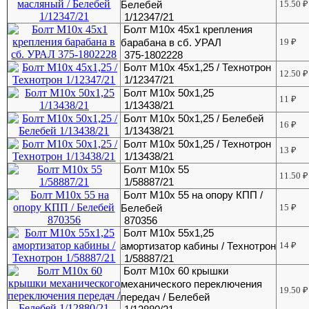
Белебей
15.50
₽
1/12347/21
Болт М10х 45х1 крепления
барабана в сб. УРАЛ
19
₽
375-1802228
Болт М10х 45х1,25 / Технотрон
12.50
₽
1/12347/21
Болт М10х 50х1,25
11
₽
1/13438/21
Болт М10х 50х1,25 / Белебей
16
₽
1/13438/21
Болт М10х 50х1,25 / Технотрон
13
₽
1/13438/21
Болт М10х 55
11.50
₽
1/58887/21
Болт М10х 55 на опору КПП /
Белебей
15
₽
870356
Болт М10х 55х1,25
амортизатор кабины / Технотрон
14
₽
1/58887/21
Болт М10х 60 крышки
механического переключения
19.50
₽
передач / Белебей