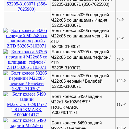
53205-3103071 (356-7625900)
Болт колеса 53205 передний
М22х85 со шлицами / Индия
84
₽
53205-3103071
Болт колеса 53205 передний
М22х85 со шлицами черный /
84
₽
ZTD
53205-3103071
Болт колеса 53205 передний
М22х85 со шлицами, тефлон /
76
₽
ZTD
53205-3103071
Болт колеса 53205 передний
М22х85 черный / Белебей
109
₽
53205-3103071
Болт колеса 5490 задний
М22х1,5х102/91/57 /
112
₽
TRUCKMARK
A0004014171
Болт колеса 5490 задний
М22х95 / Белебей
168
₽