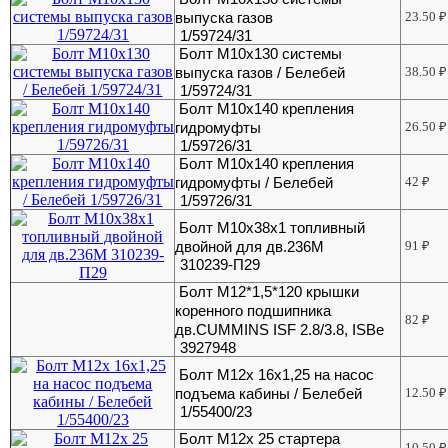
выпуска газов
23.50
₽
1/59724/31
Болт М10х130 системы
выпуска газов / Белебей
38.50
₽
1/59724/31
Болт М10х140 крепления
гидромуфты
26.50
₽
1/59726/31
Болт М10х140 крепления
гидромуфты / Белебей
42
₽
1/59726/31
Болт М10х38х1 топливный
двойной для дв.236М
91
₽
310239-П29
Болт М12*1,5*120 крышки
коренного подшипника
82
₽
дв.CUMMINS ISF 2.8/3.8, ISBe
3927948
Болт М12х 16х1,25 на насос
подъема кабины / Белебей
12.50
₽
1/55400/23
Болт М12х 25 стартера
10.50
₽