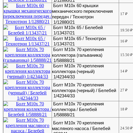
1/12880/21
Болт М10х 60 крышки
механического переключения
17
₽
передач / Технотрон
1/12880/21
Болт М10х 65 / Белебей
19.50
₽
1/13437/21
Болт М10х 65 / Технотрон
16
₽
1/13437/21
Болт М10х 70 крепления
коллектора (гальваника)
15.50
₽
1/58888/21
Болт М10х 70 крепления
коллектора (черный)
14
₽
1/42344/33
Болт М10х 70 крепления
коллектора (черный) / Белебей
27
₽
1/42344/33
Болт М10х 70 крепления
коллектора / Белебей
18
₽
1/58888/21
Болт М10х 70 крепления
масляного насоса / Белебей
24.50
₽