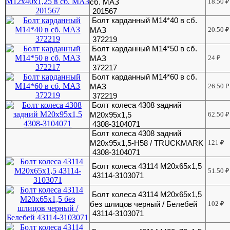
сб. МАЗ
18.50
₽
201567
Болт карданный М14*40 в сб.
МАЗ
20.50
₽
372219
Болт карданный М14*50 в сб.
МАЗ
24
₽
372217
Болт карданный М14*60 в сб.
МАЗ
26.50
₽
372219
Болт колеса 4308 задний
М20х95х1,5
62.50
₽
4308-3104071
Болт колеса 4308 задний
М20х95х1,5-H58 / TRUCKMARK
121
₽
4308-3104071
Болт колеса 43114 М20х65х1,5
51.50
₽
43114-3103071
Болт колеса 43114 М20х65х1,5
без шлицов черный / Белебей
102
₽
43114-3103071