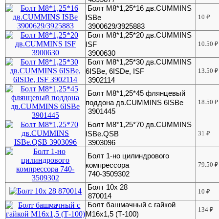
Болт М8*1,25*16 дв.CUMMINS
ISBe
10
₽
3900629/3925883
Болт М8*1,25*20 дв.CUMMINS
ISF
10.50
₽
3900630
Болт М8*1,25*30 дв.CUMMINS
6ISBe, 6ISDe, ISF
13.50
₽
3902114
Болт М8*1,25*45 флянцевый
поддона дв.CUMMINS 6ISBe
18.50
₽
3901445
Болт М8*1,25*70 дв.CUMMINS
ISBe.QSB
31
₽
3903096
Болт 1-но цилиндрового
компрессора
79.50
₽
740-3509302
Болт 10х 28
10
₽
870014
Болт башмачный с гайкой
134
₽
М16х1,5 (Т-100)