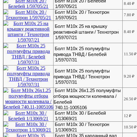
Болт М10х 20 / Белебей
8.40
₽
1/59705/21
Болт М10х 20 / Технотрон
7.80
₽
1/59705/21
Болт М10х 25 на крышку
реактивной штанги / Технотрон
8.40
₽
1/59707/21
Болт М10х 25 полумуфты
привода ТНВД / Белебей
11.50
₽
1/59707/31
Болт М10х 25 полумуфты
привода ТНВД / Технотрон
9.20
₽
1/59707/31
Болт М10х 26х1.25 полумуфты
отбора мощности коленвала /
26.50
₽
Белебей
740.11-1005106
Болт М10х 30 / Белебей
12
₽
1/13069/21
Болт М10х 30 / Технотрон
10.50
₽
1/13069/21
Болт М10х 35 карданный вал