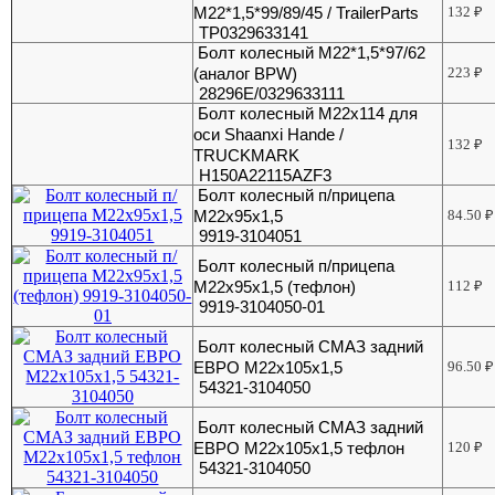
М22*1,5*99/89/45 / TrailerParts
132
₽
TP0329633141
Болт колесный М22*1,5*97/62
(аналог BPW)
223
₽
28296E/0329633111
Болт колесный М22х114 для
оси Shaanxi Hande /
132
₽
TRUCKMARK
H150A22115AZF3
Болт колесный п/прицепа
М22х95х1,5
84.50
₽
9919-3104051
Болт колесный п/прицепа
М22х95х1,5 (тефлон)
112
₽
9919-3104050-01
Болт колесный СМАЗ задний
ЕВРО М22x105x1,5
96.50
₽
54321-3104050
Болт колесный СМАЗ задний
ЕВРО М22х105х1,5 тефлон
120
₽
54321-3104050