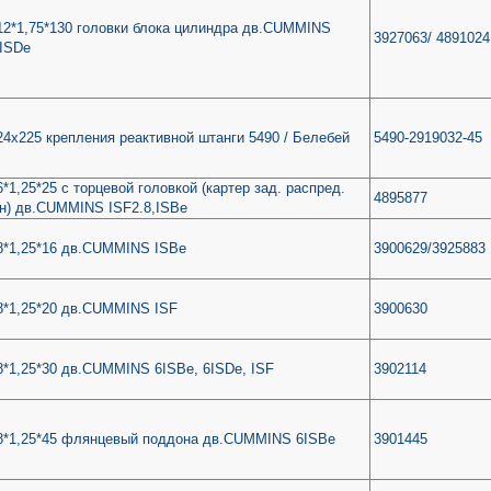
2*1,75*130 головки блока цилиндра дв.CUMMINS
3927063/ 4891024
6ISDe
4х225 крепления реактивной штанги 5490 / Белебей
5490-2919032-45
*1,25*25 с торцевой головкой (картер зад. распред.
4895877
н) дв.CUMMINS ISF2.8,ISBe
8*1,25*16 дв.CUMMINS ISBe
3900629/3925883
8*1,25*20 дв.CUMMINS ISF
3900630
*1,25*30 дв.CUMMINS 6ISBe, 6ISDe, ISF
3902114
8*1,25*45 флянцевый поддона дв.CUMMINS 6ISBe
3901445