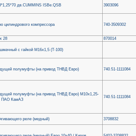
8*1,25*70 дв.CUMMINS ISBe.QSB
3903096
но цилиндрового компрессора
740-3509302
х 28
870014
шмачный с гайкой М16х1,5 (Т-100)
едущей полумуфты (на привод ТНВД Евро)
740.51-1111084
дущей полумуфты (на привод ТНВД Евро) М10х1,25-
740.51-1111084
/ ПАО КамАЗ
ягивающего реле (медный)
3708832
ягивающего реле (медный) Евро 10х40 / Киров
5402-3708832