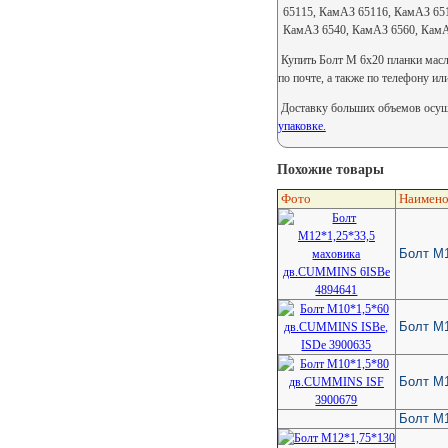
65115, КамАЗ 65116, КамАЗ 65
КамАЗ 6540, КамАЗ 6560, КамА
Купить Болт М 6х20 планки масля
по почте, а также по телефону ил
Доставку больших объемов осуще
упаковке.
Похожие товары
Фото
Наимено
Болт M1
Болт М1
Болт М
Болт М1