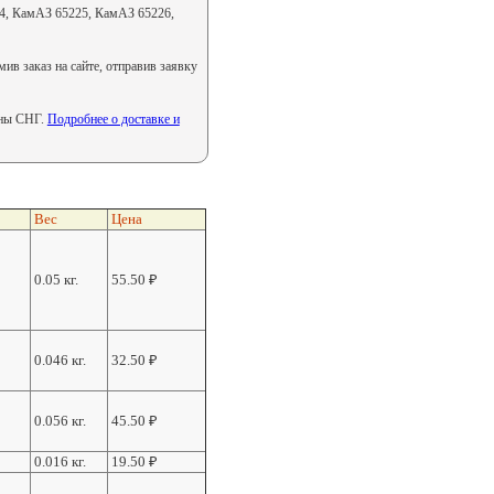
4, КамАЗ 65225, КамАЗ 65226,
в заказ на сайте, отправив заявку
аны СНГ.
Подробнее о доставке и
Вес
Цена
0.05 кг.
55.50
₽
0.046 кг.
32.50
₽
0.056 кг.
45.50
₽
0.016 кг.
19.50
₽