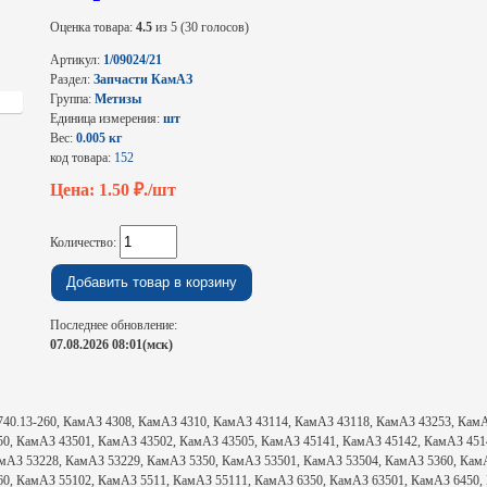
Оценка товара:
4.5
из 5 (30 голосов)
Артикул:
1/09024/21
Раздел:
Запчасти КамАЗ
Группа:
Метизы
Единица измерения:
шт
Вес:
0.005 кг
код товара:
152
Цена: 1.50
₽./шт
Количество:
Последнее обновление:
07.08.2026 08:01(мск)
ь 740.13-260, КамАЗ 4308, КамАЗ 4310, КамАЗ 43114, КамАЗ 43118, КамАЗ 43253, Ка
50, КамАЗ 43501, КамАЗ 43502, КамАЗ 43505, КамАЗ 45141, КамАЗ 45142, КамАЗ 451
мАЗ 53228, КамАЗ 53229, КамАЗ 5350, КамАЗ 53501, КамАЗ 53504, КамАЗ 5360, Кам
60, КамАЗ 55102, КамАЗ 5511, КамАЗ 55111, КамАЗ 6350, КамАЗ 63501, КамАЗ 6450,