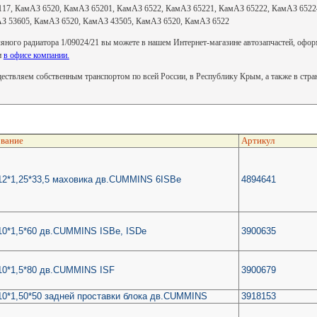
117, КамАЗ 6520, КамАЗ 65201, КамАЗ 6522, КамАЗ 65221, КамАЗ 65222, КамАЗ 6522
З 53605, КамАЗ 6520, КамАЗ 43505, КамАЗ 6520, КамАЗ 6522
ного радиатора 1/09024/21 вы можете в нашем Интернет-магазине автозапчастей, оформи
и
в офисе компании.
ствляем собственным транспортом по всей России, в Республику Крым, а также в стр
вание
Артикул
2*1,25*33,5 маховика дв.CUMMINS 6ISBe
4894641
0*1,5*60 дв.CUMMINS ISBe, ISDe
3900635
10*1,5*80 дв.CUMMINS ISF
3900679
0*1,50*50 задней проставки блока дв.CUMMINS
3918153