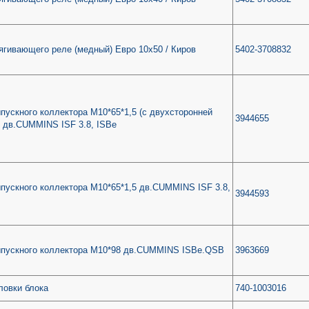
ягивающего реле (медный) Евро 10х50 / Киров
5402-3708832
пускного коллектора М10*65*1,5 (с двухсторонней
3944655
) дв.CUMMINS ISF 3.8, ISBe
пускного коллектора М10*65*1,5 дв.CUMMINS ISF 3.8,
3944593
ыпускного коллектора М10*98 дв.CUMMINS ISBe.QSB
3963669
ловки блока
740-1003016