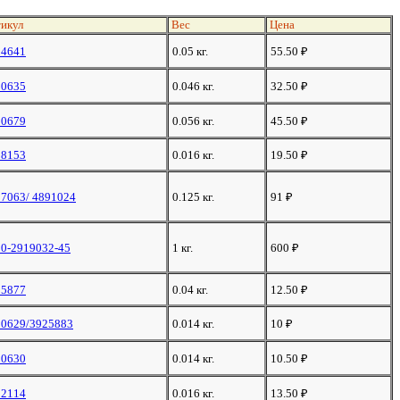
икул
Вес
Цена
94641
0.05 кг.
55.50
₽
00635
0.046 кг.
32.50
₽
00679
0.056 кг.
45.50
₽
18153
0.016 кг.
19.50
₽
7063/ 4891024
0.125 кг.
91
₽
0-2919032-45
1 кг.
600
₽
95877
0.04 кг.
12.50
₽
00629/3925883
0.014 кг.
10
₽
00630
0.014 кг.
10.50
₽
02114
0.016 кг.
13.50
₽