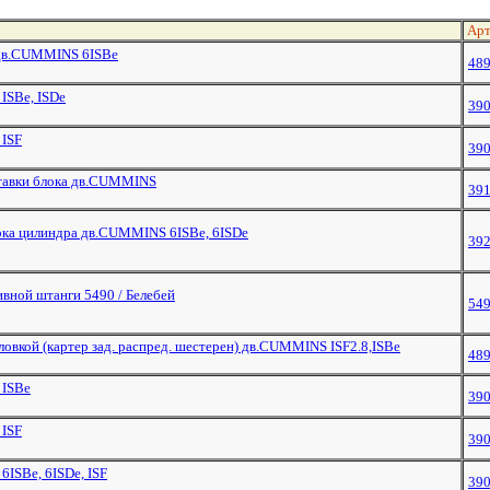
Арт
 дв.CUMMINS 6ISBe
48
ISBe, ISDe
39
ISF
39
тавки блока дв.CUMMINS
39
ока цилиндра дв.CUMMINS 6ISBe, 6ISDe
392
вной штанги 5490 / Белебей
549
ловкой (картер зад. распред. шестерен) дв.CUMMINS ISF2.8,ISBe
48
 ISBe
39
ISF
39
ISBe, 6ISDe, ISF
39