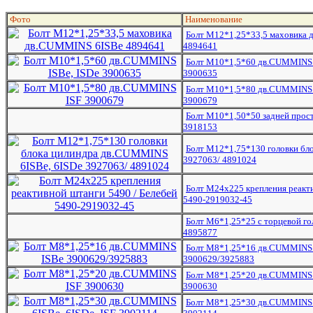
Фото
Наименование
Болт M12*1,25*33,5 маховика
4894641
Болт М10*1,5*60 дв.CUMMINS 
3900635
Болт М10*1,5*80 дв.CUMMINS 
3900679
Болт М10*1,50*50 задней прос
3918153
Болт М12*1,75*130 головки бл
3927063/ 4891024
Болт М24х225 крепления реакти
5490-2919032-45
Болт М6*1,25*25 с торцевой го
4895877
Болт М8*1,25*16 дв.CUMMINS
3900629/3925883
Болт М8*1,25*20 дв.CUMMINS 
3900630
Болт М8*1,25*30 дв.CUMMINS 6