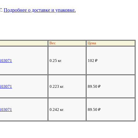
Г.
Подробнее о доставке и упаковке.
Вес
Цена
103071
0.25 кг.
102
₽
103071
0.223 кг.
89.50
₽
103071
0.242 кг.
89.50
₽