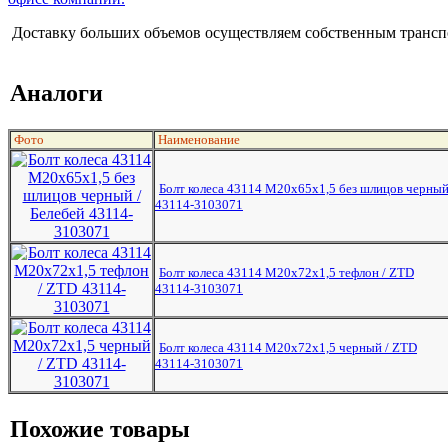
Доставку больших объемов осуществляем собственным транспо
Аналоги
Фото
Наименование
Болт колеса 43114 М20х65х1,5 без шлицов черный
43114-3103071
Болт колеса 43114 М20х72х1,5 тефлон / ZTD
43114-3103071
Болт колеса 43114 М20х72х1,5 черный / ZTD
43114-3103071
Похожие товары