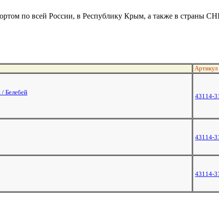
ртом по всей России, в Республику Крым, а также в страны СН
Артикул
 / Белебей
43114-3
43114-3
43114-3