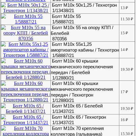
Болт М10х 50х1,25 / Технотрон
13
₽
1/13438/21
Болт М10х 55
11.50
₽
1/58887/21
Болт М10х 55 на опору КПП /
Белебей
15
₽
870356
Болт М10х 55х1,25
амортизатор кабины / Технотрон
14
₽
1/58887/21
Болт М10х 60 крышки
механического переключения
19.50
₽
передач / Белебей
1/12880/21
Болт М10х 60 крышки
механического переключения
17
₽
передач / Технотрон
1/12880/21
Болт М10х 65 / Белебей
19.50
₽
1/13437/21
Болт М10х 65 / Технотрон
16
₽
1/13437/21
Болт М10х 70 крепления
коллектора (гальваника)
15.50
₽