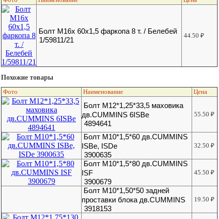
Болт М16х 60х1,5 фаркопа 8 т. / Белебей
44.50
₽
1/59811/21
Похожие товары
Фото
Наименование
Цена
Болт M12*1,25*33,5 маховика
дв.CUMMINS 6ISBe
55.50
₽
4894641
Болт М10*1,5*60 дв.CUMMINS
ISBe, ISDe
32.50
₽
3900635
Болт М10*1,5*80 дв.CUMMINS
ISF
45.50
₽
3900679
Болт М10*1,50*50 задней
проставки блока дв.CUMMINS
19.50
₽
3918153