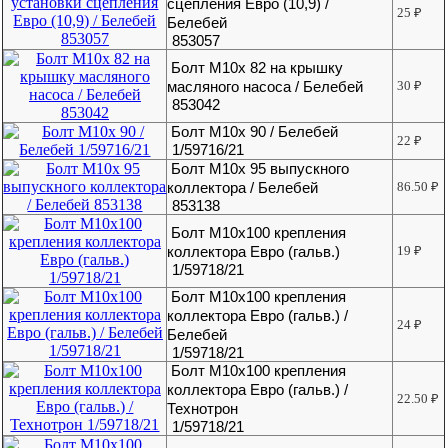
сцепления Евро (10,9) /
25
₽
Белебей
853057
Болт М10х 82 на крышку
масляного насоса / Белебей
30
₽
853042
Болт М10х 90 / Белебей
22
₽
1/59716/21
Болт М10х 95 выпускного
коллектора / Белебей
86.50
₽
853138
Болт М10х100 крепления
коллектора Евро (гальв.)
19
₽
1/59718/21
Болт М10х100 крепления
коллектора Евро (гальв.) /
24
₽
Белебей
1/59718/21
Болт М10х100 крепления
коллектора Евро (гальв.) /
22.50
₽
Технотрон
1/59718/21