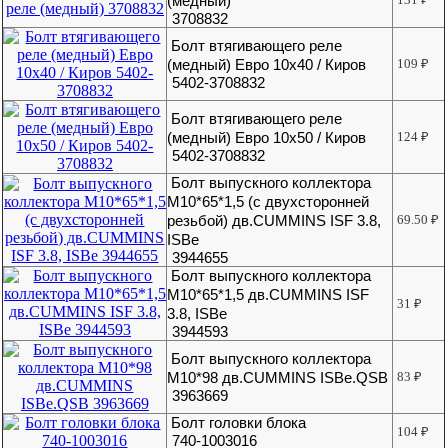
(медный)
3708832
Болт втягивающего реле
(медный) Евро 10х40 / Киров
109
₽
5402-3708832
Болт втягивающего реле
(медный) Евро 10х50 / Киров
124
₽
5402-3708832
Болт выпускного коллектора
М10*65*1,5 (с двухсторонней
резьбой) дв.CUMMINS ISF 3.8,
69.50
₽
ISBe
3944655
Болт выпускного коллектора
М10*65*1,5 дв.CUMMINS ISF
31
₽
3.8, ISBe
3944593
Болт выпускного коллектора
М10*98 дв.CUMMINS ISBe.QSB
83
₽
3963669
Болт головки блока
104
₽
740-1003016