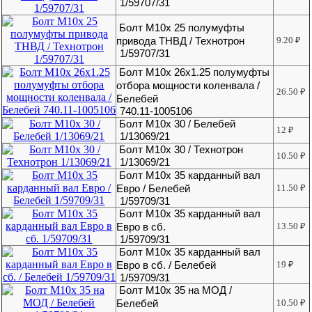
1/59707/31
Болт М10х 25 полумуфты
привода ТНВД / Технотрон
9.20
₽
1/59707/31
Болт М10х 26х1.25 полумуфты
отбора мощности коленвала /
26.50
₽
Белебей
740.11-1005106
Болт М10х 30 / Белебей
12
₽
1/13069/21
Болт М10х 30 / Технотрон
10.50
₽
1/13069/21
Болт М10х 35 карданный вал
Евро / Белебей
11.50
₽
1/59709/31
Болт М10х 35 карданный вал
Евро в сб.
13.50
₽
1/59709/31
Болт М10х 35 карданный вал
Евро в сб. / Белебей
19
₽
1/59709/31
Болт М10х 35 на МОД /
Белебей
10.50
₽