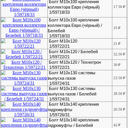
Болт М10х100 крепления
коллектора Евро (чёрный)
17.50
₽
1/59718/33
Болт М10х100 крепления
коллектора Евро (чёрный) /
35
₽
Белебей
1/59718/33
Болт М10х120
21
₽
1/59722/21
Болт М10х120 / Белебей
32.50
₽
1/59722/21
Болт М10х120 / Технотрон
30
₽
1/59722/21
Болт М10х130 системы
выпуска газов
23.50
₽
1/59724/31
Болт М10х130 системы
выпуска газов / Белебей
38.50
₽
1/59724/31
Болт М10х140 крепления
гидромуфты
26.50
₽
1/59726/31
Болт М10х140 крепления
гидромуфты / Белебей
42
₽