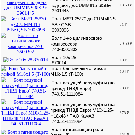
поддона дв.CUMMINS 6ISBe
18.50
₽
3901445
Болт М8*1,25*70 дв.CUMMINS
ISBe.QSB
31
₽
3903096
Болт 1-но цилиндрового
компрессора
79.50
₽
740-3509302
Болт 10х 28
10
₽
870014
Болт башмачный с гайкой
134
₽
М16х1,5 (Т-100)
Болт ведущей полумуфты (на
привод ТНВД Евро)
203
₽
740.51-1111084
Болт ведущей полумуфты (на
привод ТНВД Евро) М10х1,25-
678
₽
Н18х48 / ПАО КамАЗ
740.51-1111084
Болт втягивающего реле
131
₽