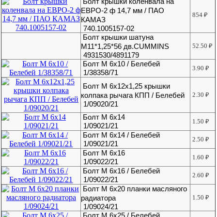
Болт крышки коленвала на
ЕВРО-2 ф 14,7 мм / ПАО
854
₽
КАМАЗ
740.1005157-02
Болт крышки шатуна
М11*1,25*56 дв.CUMMINS
52.50
₽
4931530/4891179
Болт М 6х10 / Белебей
3.90
₽
1/38358/71
Болт М 6х12х1,25 крышки
колпака рычага КПП / Белебей
2.30
₽
1/09020/21
Болт М 6х14
1.50
₽
1/09021/21
Болт М 6х14 / Белебей
2.50
₽
1/09021/21
Болт М 6х16
1.60
₽
1/09022/21
Болт М 6х16 / Белебей
2.60
₽
1/09022/21
Болт М 6х20 планки масляного
радиатора
1.50
₽
1/09024/21
Болт М 6х25 / Белебей