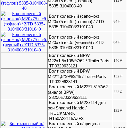
М20х75 в сб. (тефлон)
112
₽
5335-3104008-40
Болт колесный (сапожок)
М20х75 в сб. (тефлон) / ZTD
84
₽
5335-3104008/3101040
Болт колесный (сапожок)
М20х75 в сб. (черный) / ZTD
84
₽
5335-3104008/3101040
Болт колесный BPW
M22x1.5x108/97/62 / TrailerParts
140
₽
TP0329633121
Болт колесный BPW
М22*1,5*99/89/45 / TrailerParts
132
₽
TP0329633141
Болт колесный М22*1,5*97/62
(аналог BPW)
223
₽
28296E/0329633111
Болт колесный М22х114 для
оси Shaanxi Hande /
132
₽
TRUCKMARK
H150A22115AZF3
Болт колесный п/прицепа