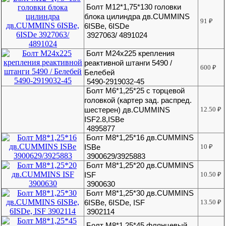
Болт М12*1,75*130 головки
блока цилиндра дв.CUMMINS
91
₽
6ISBe, 6ISDe
3927063/ 4891024
Болт М24х225 крепления
реактивной штанги 5490 /
600
₽
Белебей
5490-2919032-45
Болт М6*1,25*25 с торцевой
головкой (картер зад. распред.
шестерен) дв.CUMMINS
12.50
₽
ISF2.8,ISBe
4895877
Болт М8*1,25*16 дв.CUMMINS
ISBe
10
₽
3900629/3925883
Болт М8*1,25*20 дв.CUMMINS
ISF
10.50
₽
3900630
Болт М8*1,25*30 дв.CUMMINS
6ISBe, 6ISDe, ISF
13.50
₽
3902114
Болт М8*1,25*45 флянцевый