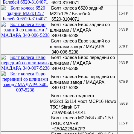
6520-3104071
Болт колеса 6520 задний
М22х125 / Белебей
154
₽
6520-3104071
Болт колеса Евро задний со
шлицами / МАДАРА
233
₽
340-006-5238
Болт колеса Евро задний со
шлицами завод / МАДАРА
670
₽
340-006-5238
Болт колеса Евро передний со
шлицами / МАДАРА
233
₽
340-007-5238
Болт колеса Евро передний со
шлицами завод / МАДАРА
670
₽
340-007-5238
Болт колеса заднего
М22х1,5х114 мост MCP16 Howo
385
₽
T5G/ Sitrak G7
710W45501-0141
Болт колеса М22х84 / 40х1,5 /
TRUCKMARK
115
₽
H150A2284AZF3