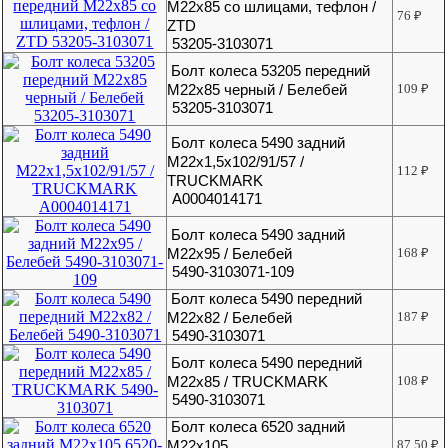
М22х85 со шлицами, тефлон /
76
₽
ZTD
53205-3103071
Болт колеса 53205 передний
М22х85 черный / Белебей
109
₽
53205-3103071
Болт колеса 5490 задний
М22х1,5х102/91/57 /
112
₽
TRUCKMARK
A0004014171
Болт колеса 5490 задний
М22х95 / Белебей
168
₽
5490-3103071-109
Болт колеса 5490 передний
М22х82 / Белебей
187
₽
5490-3103071
Болт колеса 5490 передний
М22х85 / TRUCKMARK
108
₽
5490-3103071
Болт колеса 6520 задний
М22х105
87.50
₽