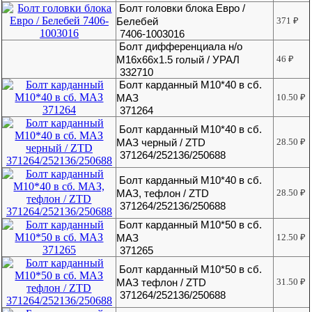
Болт головки блока Евро /
Белебей
371
₽
7406-1003016
Болт дифференциала н/о
М16х66х1.5 голый / УРАЛ
46
₽
332710
Болт карданный М10*40 в сб.
МАЗ
10.50
₽
371264
Болт карданный М10*40 в сб.
МАЗ черный / ZTD
28.50
₽
371264/252136/250688
Болт карданный М10*40 в сб.
МАЗ, тефлон / ZTD
28.50
₽
371264/252136/250688
Болт карданный М10*50 в сб.
МАЗ
12.50
₽
371265
Болт карданный М10*50 в сб.
МАЗ тефлон / ZTD
31.50
₽
371264/252136/250688