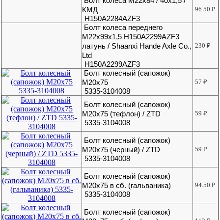
Болт колеса М22х84 / 40х1,5 /
КМД
96.50
₽
H150A2284AZF3
Болт колеса переднего
М22х99х1,5 H150A2299AZF3
латунь / Shaanxi Hande Axle Co.,
230
₽
Ltd
H150A2299AZF3
Болт колесный (сапожок)
М20х75
57
₽
5335-3104008
Болт колесный (сапожок)
М20х75 (тефлон) / ZTD
59
₽
5335-3104008
Болт колесный (сапожок)
М20х75 (черный) / ZTD
59
₽
5335-3104008
Болт колесный (сапожок)
М20х75 в сб. (гальваника)
94.50
₽
5335-3104008
Болт колесный (сапожок)