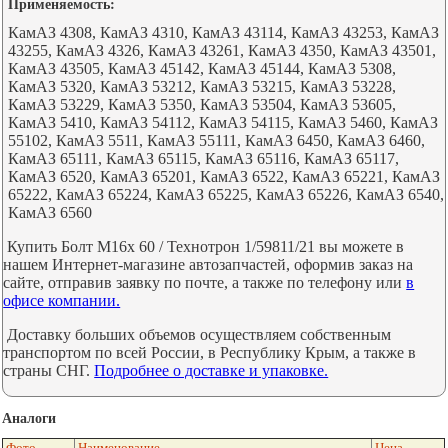
Применяемость:
КамАЗ 4308, КамАЗ 4310, КамАЗ 43114, КамАЗ 43253, КамАЗ
43255, КамАЗ 4326, КамАЗ 43261, КамАЗ 4350, КамАЗ 43501,
КамАЗ 43505, КамАЗ 45142, КамАЗ 45144, КамАЗ 5308,
КамАЗ 5320, КамАЗ 53212, КамАЗ 53215, КамАЗ 53228,
КамАЗ 53229, КамАЗ 5350, КамАЗ 53504, КамАЗ 53605,
КамАЗ 5410, КамАЗ 54112, КамАЗ 54115, КамАЗ 5460, КамАЗ
55102, КамАЗ 5511, КамАЗ 55111, КамАЗ 6450, КамАЗ 6460,
КамАЗ 65111, КамАЗ 65115, КамАЗ 65116, КамАЗ 65117,
КамАЗ 6520, КамАЗ 65201, КамАЗ 6522, КамАЗ 65221, КамАЗ
65222, КамАЗ 65224, КамАЗ 65225, КамАЗ 65226, КамАЗ 6540,
КамАЗ 6560
Купить Болт М16х 60 / Технотрон 1/59811/21 вы можете в
нашем Интернет-магазине автозапчастей, оформив заказ на
сайте, отправив заявку по почте, а также по телефону или
в
офисе компании.
Доставку больших объемов осуществляем собственным
транспортом по всей России, в Республику Крым, а также в
страны СНГ.
Подробнее о доставке и упаковке.
Аналоги
Фото
Наименование
Цена