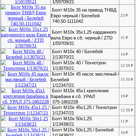
1/59709/21
Болт М10х 35 на привод ТНВД
Евро черный / Белебей
25
₽
740.50-1111042
Болт М10х 35х1.25 карданного
вала Евро в сб. черный / ZTD
31
₽
1/59709/31
Болт М10х 40 / Белебей
14
₽
1/13070/21
Болт М10х 40 / Технотрон
12.50
₽
1/13070/21
Болт М10х 45 насос масляный /
Белебей
15.50
₽
1/12347/21
Болт М10х 45х1 крепления
барабана в сб. УРАЛ
19
₽
375-1802228
Болт М10х 45х1,25 / Технотрон
12.50
₽
1/12347/21
Болт М10х 50х1,25
11
₽
1/13438/21
Болт М10х 50х1,25 / Белебей
16
₽
1/13438/21