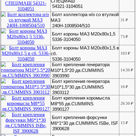
СПЕЦМАШ
54321-3104051
Болт коллектора н/о со втулкой
МАЗ
31
₽
240Н-1008504/510
Болт короны МАЗ М20х80х1,5
73
₽
5336-3104050
Болт короны МАЗ М20х80х1,5 в
сб.
103
₽
5336-3104050
Болт крепления генератора
М10*1,5*20 дв.CUMMINS
14.50
₽
3903990
Болт крепления генератора
М10*1,5*30 дв.CUMMINS
16
₽
3903112
Болт крепления коромысла
М8*55 дв.CUMMINS
26.50
₽
3990127
Болт крепления форсунки
M6*1*30 дв.CUMMINS ISBe, ISF
15
₽
3900628