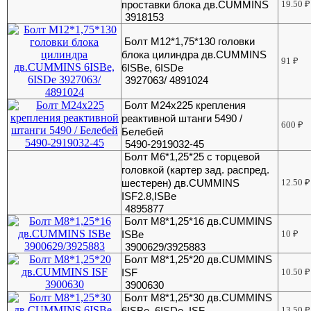
проставки блока дв.CUMMINS
19.50
₽
3918153
Болт М12*1,75*130 головки
блока цилиндра дв.CUMMINS
91
₽
6ISBe, 6ISDe
3927063/ 4891024
Болт М24х225 крепления
реактивной штанги 5490 /
600
₽
Белебей
5490-2919032-45
Болт М6*1,25*25 с торцевой
головкой (картер зад. распред.
шестерен) дв.CUMMINS
12.50
₽
ISF2.8,ISBe
4895877
Болт М8*1,25*16 дв.CUMMINS
ISBe
10
₽
3900629/3925883
Болт М8*1,25*20 дв.CUMMINS
ISF
10.50
₽
3900630
Болт М8*1,25*30 дв.CUMMINS
6ISBe, 6ISDe, ISF
13.50
₽