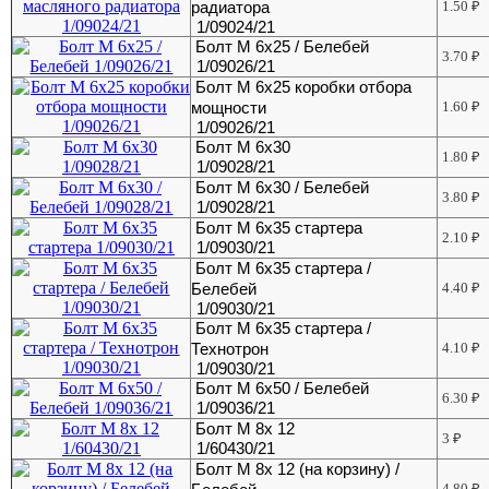
радиатора
1.50
₽
1/09024/21
Болт М 6х25 / Белебей
3.70
₽
1/09026/21
Болт М 6х25 коробки отбора
мощности
1.60
₽
1/09026/21
Болт М 6х30
1.80
₽
1/09028/21
Болт М 6х30 / Белебей
3.80
₽
1/09028/21
Болт М 6х35 стартера
2.10
₽
1/09030/21
Болт М 6х35 стартера /
Белебей
4.40
₽
1/09030/21
Болт М 6х35 стартера /
Технотрон
4.10
₽
1/09030/21
Болт М 6х50 / Белебей
6.30
₽
1/09036/21
Болт М 8х 12
3
₽
1/60430/21
Болт М 8х 12 (на корзину) /
4.80
₽