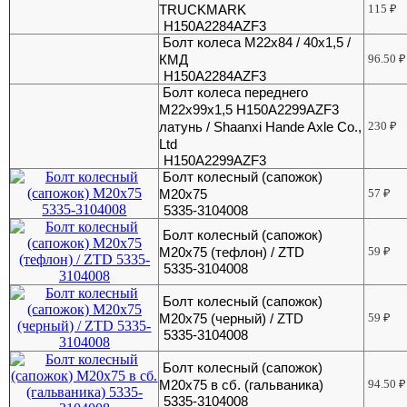
TRUCKMARK
115
₽
H150A2284AZF3
Болт колеса М22х84 / 40х1,5 /
КМД
96.50
₽
H150A2284AZF3
Болт колеса переднего
М22х99х1,5 H150A2299AZF3
латунь / Shaanxi Hande Axle Co.,
230
₽
Ltd
H150A2299AZF3
Болт колесный (сапожок)
М20х75
57
₽
5335-3104008
Болт колесный (сапожок)
М20х75 (тефлон) / ZTD
59
₽
5335-3104008
Болт колесный (сапожок)
М20х75 (черный) / ZTD
59
₽
5335-3104008
Болт колесный (сапожок)
М20х75 в сб. (гальваника)
94.50
₽
5335-3104008