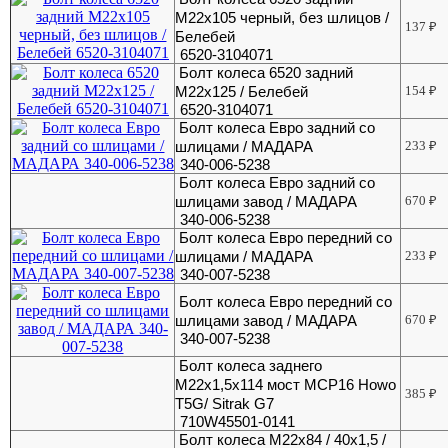
М22х105 черный, без шлицов /
137
₽
Белебей
6520-3104071
Болт колеса 6520 задний
М22х125 / Белебей
154
₽
6520-3104071
Болт колеса Евро задний со
шлицами / МАДАРА
233
₽
340-006-5238
Болт колеса Евро задний со
шлицами завод / МАДАРА
670
₽
340-006-5238
Болт колеса Евро передний со
шлицами / МАДАРА
233
₽
340-007-5238
Болт колеса Евро передний со
шлицами завод / МАДАРА
670
₽
340-007-5238
Болт колеса заднего
М22х1,5х114 мост MCP16 Howo
385
₽
T5G/ Sitrak G7
710W45501-0141
Болт колеса М22х84 / 40х1,5 /