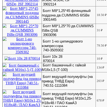
3902114
Болт М8*1,25*45 флянцевый
поддона дв.CUMMINS 6ISBe
18.50
₽
3901445
Болт М8*1,25*70 дв.CUMMINS
ISBe.QSB
31
₽
3903096
Болт 1-но цилиндрового
компрессора
79.50
₽
740-3509302
Болт 10х 28
10
₽
870014
Болт башмачный с гайкой
134
₽
М16х1,5 (Т-100)
Болт ведущей полумуфты (на
привод ТНВД Евро)
203
₽
740.51-1111084
Болт ведущей полумуфты (на
привод ТНВД Евро) М10х1,25-
678
₽
Н18х48 / ПАО КамАЗ