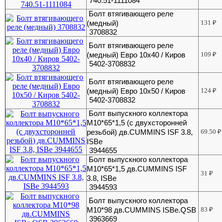
740.51-1111084
Болт втягивающего реле
(медный)
131
₽
3708832
Болт втягивающего реле
(медный) Евро 10х40 / Киров
109
₽
5402-3708832
Болт втягивающего реле
(медный) Евро 10х50 / Киров
124
₽
5402-3708832
Болт выпускного коллектора
М10*65*1,5 (с двухсторонней
резьбой) дв.CUMMINS ISF 3.8,
69.50
₽
ISBe
3944655
Болт выпускного коллектора
М10*65*1,5 дв.CUMMINS ISF
31
₽
3.8, ISBe
3944593
Болт выпускного коллектора
М10*98 дв.CUMMINS ISBe.QSB
83
₽
3963669