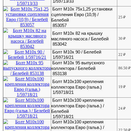
1/59713/33
Болт М10х 75х1,25 установки
сцепления Евро (10,9) /
25
₽
Белебей
853057
Болт М10х 82 на крышку
масляного насоса / Белебей
30
₽
853042
Болт М10х 90 / Белебей
22
₽
1/59716/21
Болт М10х 95 выпускного
коллектора / Белебей
86.50
₽
853138
Болт М10х100 крепления
коллектора Евро (гальв.)
19
₽
1/59718/21
Болт М10х100 крепления
коллектора Евро (гальв.) /
24
₽
Белебей
1/59718/21
Болт М10х100 крепления
коллектора Евро (гальв.) /
22.50
₽