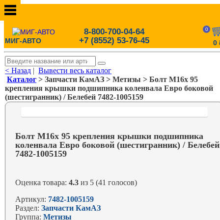
0
8-800-700-04-64
+7 (8552) 53-76-45
МИГ-АВТО
0
< Назад
|
Вывести весь каталог
Каталог
> Запчасти КамАЗ > Метизы > Болт М16х 95
крепления крышки подшипника коленвала Евро боковой
(шестигранник) / Белебей 7482-1005159
Болт М16х 95 крепления крышки подшипника
коленвала Евро боковой (шестигранник) / Белебей
7482-1005159
Оценка товара:
4.3
из 5 (41 голосов)
Артикул:
7482-1005159
Раздел:
Запчасти КамАЗ
Группа:
Метизы