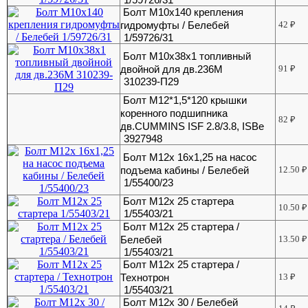
Болт М10х140 крепления
гидромуфты / Белебей
42
₽
1/59726/31
Болт М10х38х1 топливный
двойной для дв.236М
91
₽
310239-П29
Болт М12*1,5*120 крышки
коренного подшипника
82
₽
дв.CUMMINS ISF 2.8/3.8, ISBe
3927948
Болт М12х 16х1,25 на насос
подъема кабины / Белебей
12.50
₽
1/55400/23
Болт М12х 25 стартера
10.50
₽
1/55403/21
Болт М12х 25 стартера /
Белебей
13.50
₽
1/55403/21
Болт М12х 25 стартера /
Технотрон
13
₽
1/55403/21
Болт М12х 30 / Белебей