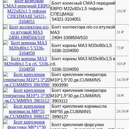
Болт колесный СМАЗ передний
ЕВРО М22х82х1,5 тефлон
102
₽
СПЕЦМАШ
54321-3104051
Болт коллектора н/о со втулкой
МАЗ
31
₽
240Н-1008504/510
Болт короны МАЗ М20х80х1,5
73
₽
5336-3104050
Болт короны МАЗ М20х80х1,5 в
сб.
103
₽
5336-3104050
Болт крепления генератора
М10*1,5*20 дв.CUMMINS
14.50
₽
3903990
Болт крепления генератора
М10*1,5*30 дв.CUMMINS
16
₽
3903112
Болт крепления коромысла
М8*55 дв.CUMMINS
26.50
₽
3990127
Болт крепления форсунки