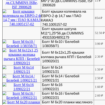
M6*1*30 дв.CUMMINS ISBe, ISF
15
₽
3900628
Болт крышки коленвала на
ЕВРО-2 ф 14,7 мм / ПАО
854
₽
КАМАЗ
740.1005157-02
Болт крышки шатуна
М11*1,25*56 дв.CUMMINS
52.50
₽
4931530/4891179
Болт М 6х10 / Белебей
3.90
₽
1/38358/71
Болт М 6х12х1,25 крышки
колпака рычага КПП / Белебей
2.30
₽
1/09020/21
Болт М 6х14
1.50
₽
1/09021/21
Болт М 6х14 / Белебей
2.50
₽
1/09021/21
Болт М 6х16
1.60
₽
1/09022/21
Болт М 6х16 / Белебей
2.60
₽
1/09022/21
Болт М 6х20 планки масляного