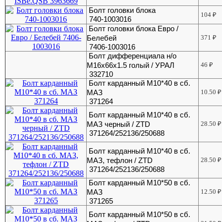
Болт головки блока
104
₽
740-1003016
Болт головки блока Евро /
Белебей
371
₽
7406-1003016
Болт дифференциала н/о
М16х66х1.5 голый / УРАЛ
46
₽
332710
Болт карданный М10*40 в сб.
МАЗ
10.50
₽
371264
Болт карданный М10*40 в сб.
МАЗ черный / ZTD
28.50
₽
371264/252136/250688
Болт карданный М10*40 в сб.
МАЗ, тефлон / ZTD
28.50
₽
371264/252136/250688
Болт карданный М10*50 в сб.
МАЗ
12.50
₽
371265
Болт карданный М10*50 в сб.