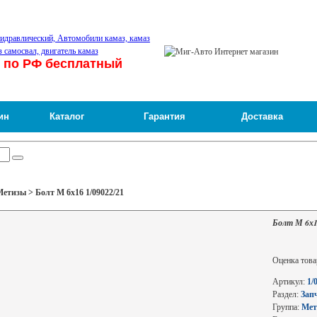
 по РФ бесплатный
ин
Каталог
Гарантия
Доставка
етизы > Болт М 6х16 1/09022/21
Болт М 6х1
Оценка това
Артикул:
1/
Раздел:
Зап
Группа:
Мет