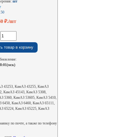
мерения:
шт
г
150
60
₽./шт
:
бновление:
08:01(мск)
мАЗ 43253, КамАЗ 43255, КамАЗ
2, КамАЗ 45143, КамАЗ 5308,
З 5360, КамАЗ 53605, КамАЗ 5410,
 6450, КамАЗ 6460, КамАЗ 65111,
АЗ 65224, КамАЗ 65225, КамАЗ
аявку по почте, а также по телефону