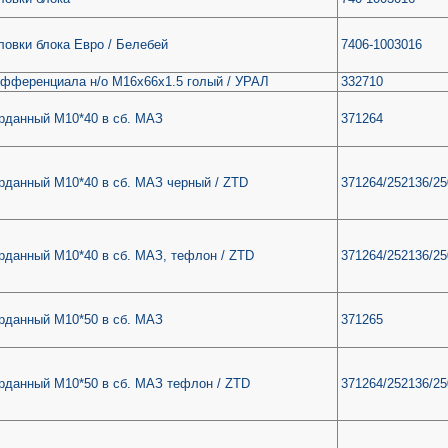
ловки блока Евро / Белебей
7406-1003016
фференциала н/о М16х66х1.5 голый / УРАЛ
332710
рданный М10*40 в сб. МАЗ
371264
рданный М10*40 в сб. МАЗ черный / ZTD
371264/252136/2
рданный М10*40 в сб. МАЗ, тефлон / ZTD
371264/252136/2
рданный М10*50 в сб. МАЗ
371265
рданный М10*50 в сб. МАЗ тефлон / ZTD
371264/252136/2