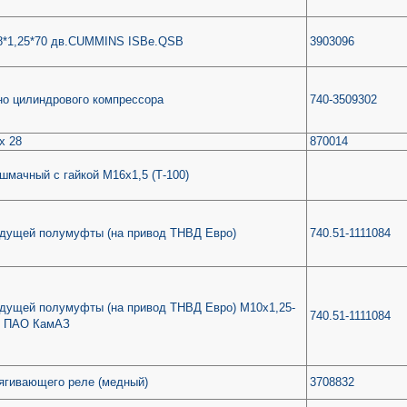
8*1,25*70 дв.CUMMINS ISBe.QSB
3903096
но цилиндрового компрессора
740-3509302
х 28
870014
шмачный с гайкой М16х1,5 (Т-100)
едущей полумуфты (на привод ТНВД Евро)
740.51-1111084
дущей полумуфты (на привод ТНВД Евро) М10х1,25-
740.51-1111084
/ ПАО КамАЗ
ягивающего реле (медный)
3708832