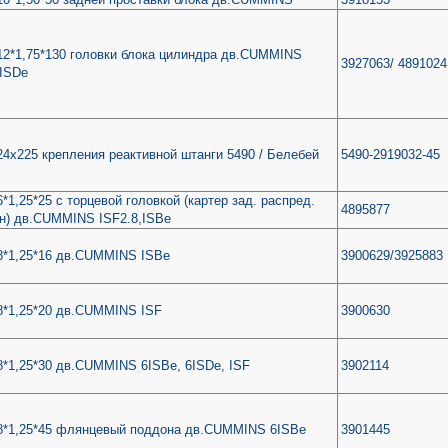
2*1,75*130 головки блока цилиндра дв.CUMMINS
3927063/ 4891024
6ISDe
4х225 крепления реактивной штанги 5490 / Белебей
5490-2919032-45
*1,25*25 с торцевой головкой (картер зад. распред.
4895877
н) дв.CUMMINS ISF2.8,ISBe
8*1,25*16 дв.CUMMINS ISBe
3900629/3925883
8*1,25*20 дв.CUMMINS ISF
3900630
*1,25*30 дв.CUMMINS 6ISBe, 6ISDe, ISF
3902114
8*1,25*45 флянцевый поддона дв.CUMMINS 6ISBe
3901445