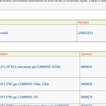
ствляем собственным транспортом по всей России, в Республику Крым, а также в стр
Артикул
лебей
1/09022/21
вание
Артикул
2*1,25*33,5 маховика дв.CUMMINS 6ISBe
4894641
0*1,5*60 дв.CUMMINS ISBe, ISDe
3900635
10*1,5*80 дв.CUMMINS ISF
3900679
0*1,50*50 задней проставки блока дв.CUMMINS
3918153