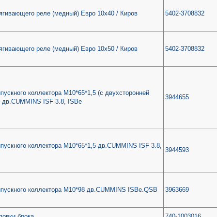
ягивающего реле (медный) Евро 10х40 / Киров
5402-3708832
ягивающего реле (медный) Евро 10х50 / Киров
5402-3708832
пускного коллектора М10*65*1,5 (с двухсторонней
3944655
) дв.CUMMINS ISF 3.8, ISBe
пускного коллектора М10*65*1,5 дв.CUMMINS ISF 3.8,
3944593
ыпускного коллектора М10*98 дв.CUMMINS ISBe.QSB
3963669
ловки блока
740-1003016