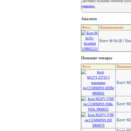
Доставку больших объемов осуще
упаковке.
Аналоги
Фото
Наименование
Болт М 6х16 / Бе
Похожие товары
Фото
Наимено
Болт M1
Болт М1
Болт М
Болт М1