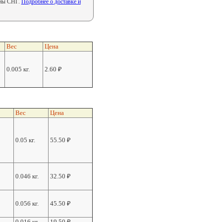
аны СНГ.
Подробнее о доставке и
Вес
Цена
0.005 кг.
2.60
₽
Вес
Цена
0.05 кг.
55.50
₽
0.046 кг.
32.50
₽
0.056 кг.
45.50
₽
0.016 кг.
19.50
₽