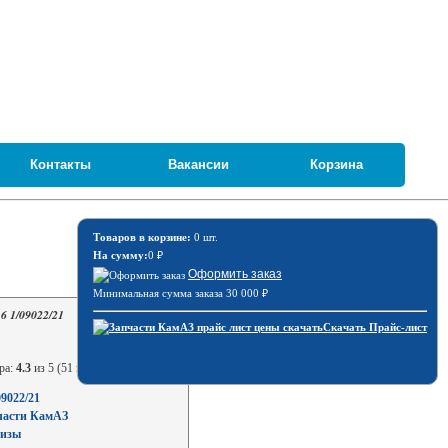
Контакты
Вакансии
Корзина
Товаров в корзине:
0 шт.
На сумму:
0
₽
Оформить заказ
Минимальная сумма заказа 30 000
₽
6 1/09022/21
Скачать Прайс-лист
ра:
4.3
из 5 (51 голосов)
09022/21
части КамАЗ
изы