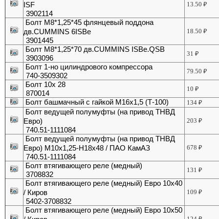
ISF
13.50
₽
3902114
Болт М8*1,25*45 флянцевый поддона
дв.CUMMINS 6ISBe
18.50
₽
3901445
Болт М8*1,25*70 дв.CUMMINS ISBe.QSB
31
₽
3903096
Болт 1-но цилиндрового компрессора
79.50
₽
740-3509302
Болт 10х 28
10
₽
870014
Болт башмачный с гайкой М16х1,5 (Т-100)
134
₽
Болт ведущей полумуфты (на привод ТНВД
Евро)
203
₽
740.51-1111084
Болт ведущей полумуфты (на привод ТНВД
Евро) М10х1,25-Н18х48 / ПАО КамАЗ
678
₽
740.51-1111084
Болт втягивающего реле (медный)
131
₽
3708832
Болт втягивающего реле (медный) Евро 10х40
/ Киров
109
₽
5402-3708832
Болт втягивающего реле (медный) Евро 10х50
124
₽