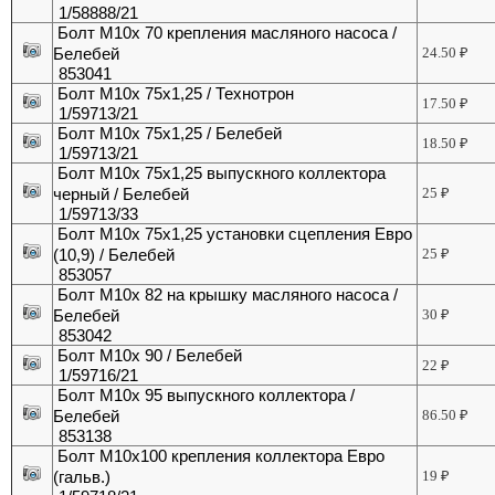
1/58888/21
Болт М10х 70 крепления масляного насоса /
Белебей
24.50
₽
853041
Болт М10х 75х1,25 / Технотрон
17.50
₽
1/59713/21
Болт М10х 75х1,25 / Белебей
18.50
₽
1/59713/21
Болт М10х 75х1,25 выпускного коллектора
черный / Белебей
25
₽
1/59713/33
Болт М10х 75х1,25 установки сцепления Евро
(10,9) / Белебей
25
₽
853057
Болт М10х 82 на крышку масляного насоса /
Белебей
30
₽
853042
Болт М10х 90 / Белебей
22
₽
1/59716/21
Болт М10х 95 выпускного коллектора /
Белебей
86.50
₽
853138
Болт М10х100 крепления коллектора Евро
(гальв.)
19
₽