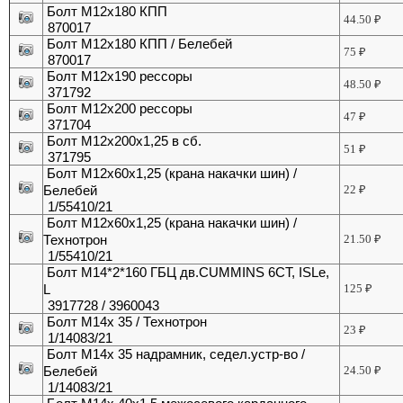
Болт М12х180 КПП
44.50
₽
870017
Болт М12х180 КПП / Белебей
75
₽
870017
Болт М12х190 рессоры
48.50
₽
371792
Болт М12х200 рессоры
47
₽
371704
Болт М12х200х1,25 в сб.
51
₽
371795
Болт М12х60х1,25 (крана накачки шин) /
Белебей
22
₽
1/55410/21
Болт М12х60х1,25 (крана накачки шин) /
Технотрон
21.50
₽
1/55410/21
Болт М14*2*160 ГБЦ дв.CUMMINS 6CT, ISLe,
L
125
₽
3917728 / 3960043
Болт М14х 35 / Технотрон
23
₽
1/14083/21
Болт М14х 35 надрамник, седел.устр-во /
Белебей
24.50
₽
1/14083/21