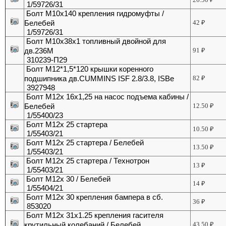
1/59726/31
Болт М10х140 крепления гидромуфты /
Белебей
42
₽
1/59726/31
Болт М10х38х1 топливный двойной для
дв.236М
91
₽
310239-П29
Болт М12*1,5*120 крышки коренного
подшипника дв.CUMMINS ISF 2.8/3.8, ISBe
82
₽
3927948
Болт М12х 16х1,25 на насос подъема кабины /
Белебей
12.50
₽
1/55400/23
Болт М12х 25 стартера
10.50
₽
1/55403/21
Болт М12х 25 стартера / Белебей
13.50
₽
1/55403/21
Болт М12х 25 стартера / Технотрон
13
₽
1/55403/21
Болт М12х 30 / Белебей
14
₽
1/55404/21
Болт М12х 30 крепления бампера в сб.
36
₽
853020
Болт М12х 31х1.25 крепления гасителя
крутильный колебаний / Белебей
43.50
₽