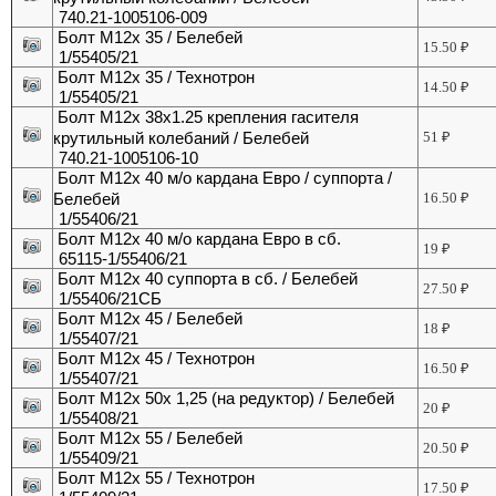
740.21-1005106-009
Болт М12х 35 / Белебей
15.50
₽
1/55405/21
Болт М12х 35 / Технотрон
14.50
₽
1/55405/21
Болт М12х 38х1.25 крепления гасителя
крутильный колебаний / Белебей
51
₽
740.21-1005106-10
Болт М12х 40 м/о кардана Евро / суппорта /
Белебей
16.50
₽
1/55406/21
Болт М12х 40 м/о кардана Евро в сб.
19
₽
65115-1/55406/21
Болт М12х 40 суппорта в сб. / Белебей
27.50
₽
1/55406/21СБ
Болт М12х 45 / Белебей
18
₽
1/55407/21
Болт М12х 45 / Технотрон
16.50
₽
1/55407/21
Болт М12х 50х 1,25 (на редуктор) / Белебей
20
₽
1/55408/21
Болт М12х 55 / Белебей
20.50
₽
1/55409/21
Болт М12х 55 / Технотрон
17.50
₽