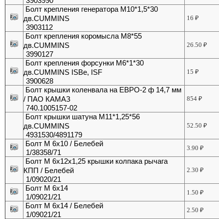
3903990
Болт крепления генератора М10*1,5*30
дв.CUMMINS
16
₽
3903112
Болт крепления коромысла М8*55
дв.CUMMINS
26.50
₽
3990127
Болт крепления форсунки M6*1*30
дв.CUMMINS ISBe, ISF
15
₽
3900628
Болт крышки коленвала на ЕВРО-2 ф 14,7 мм
/ ПАО КАМАЗ
854
₽
740.1005157-02
Болт крышки шатуна М11*1,25*56
дв.CUMMINS
52.50
₽
4931530/4891179
Болт М 6х10 / Белебей
3.90
₽
1/38358/71
Болт М 6х12х1,25 крышки колпака рычага
КПП / Белебей
2.30
₽
1/09020/21
Болт М 6х14
1.50
₽
1/09021/21
Болт М 6х14 / Белебей
2.50
₽
1/09021/21