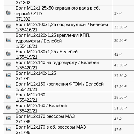
371302
Болт М12х1.25х50 карданного вала в сб.
черный / ZTD
37
₽
371302
Болт М12х100х1,25 опоры кулисы / Белебей
33.50
₽
1/55416/21
Болт М12х120х1,25 крепления КПП,
гидромуфты / Белебей
39.50
₽
1/55418/21
Болт М12х130х1,25 / Белебей
42
₽
1/55419/21
Болт М12х140 на гидромуфту / Белебей
45.50
₽
1/55420/21
Болт М12х140х1,25
37.50
₽
371791
Болт М12х150 крепления ФГОМ / Белебей
47.50
₽
1/55421/21
Болт М12х160
38.50
₽
1/55422/21
Болт М12х160 / Белебей
51.50
₽
1/55422/21
Болт М12х170 рессоры МАЗ
45
₽
371796
Болт М12х170 в сб. рессоры МАЗ
47
₽
371796