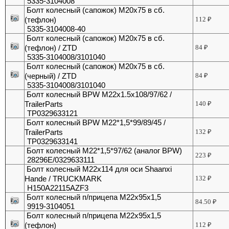
5335-3104008
Болт колесный (сапожок) М20х75 в сб.
(тефлон)
112
₽
5335-3104008-40
Болт колесный (сапожок) М20х75 в сб.
(тефлон) / ZTD
84
₽
5335-3104008/3101040
Болт колесный (сапожок) М20х75 в сб.
(черный) / ZTD
84
₽
5335-3104008/3101040
Болт колесный BPW M22x1.5x108/97/62 /
TrailerParts
140
₽
TP0329633121
Болт колесный BPW М22*1,5*99/89/45 /
TrailerParts
132
₽
TP0329633141
Болт колесный М22*1,5*97/62 (аналог BPW)
223
₽
28296E/0329633111
Болт колесный М22х114 для оси Shaanxi
Hande / TRUCKMARK
132
₽
H150A22115AZF3
Болт колесный п/прицепа М22х95х1,5
84.50
₽
9919-3104051
Болт колесный п/прицепа М22х95х1,5
(тефлон)
112
₽