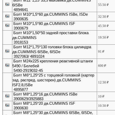
Болт M12*1,25*33,5 маховика дв.CUMMINS
6ISBe
55.50
₽
4894641
Болт М10*1,5*60 дв.CUMMINS ISBe, ISDe
32.50
₽
3900635
Болт М10*1,5*80 дв.CUMMINS ISF
45.50
₽
3900679
Болт М10*1,50*50 задней проставки блока
дв.CUMMINS
19.50
₽
3918153
Болт М12*1,75*130 головки блока цилиндра
дв.CUMMINS 6ISBe, 6ISDe
91
₽
3927063/ 4891024
Болт М24х225 крепления реактивной штанги
5490 / Белебей
600
₽
5490-2919032-45
Болт М6*1,25*25 с торцевой головкой (картер
зад. распред. шестерен) дв.CUMMINS
12.50
₽
ISF2.8,ISBe
4895877
Болт М8*1,25*16 дв.CUMMINS ISBe
10
₽
3900629/3925883
Болт М8*1,25*20 дв.CUMMINS ISF
10.50
₽
3900630
Болт М8*1,25*30 дв.CUMMINS 6ISBe, 6ISDe,