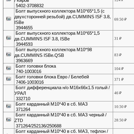
/ Киров
5402-3708832
Болт выпускного коллектора М10*65*1,5 (с
двухсторонней резьбой) дв.CUMMINS ISF 3.8,
69.50
₽
ISBe
3944655
Болт выпускного коллектора М10*65*1,5
дв.CUMMINS ISF 3.8, ISBe
31
₽
3944593
Болт выпускного коллектора М10*98
дв.CUMMINS ISBe.QSB
83
₽
3963669
Болт головки блока
104
₽
740-1003016
Болт головки блока Евро / Белебей
371
₽
7406-1003016
Болт дифференциала н/о М16х66х1.5 голый /
УРАЛ
46
₽
332710
Болт карданный М10*40 в сб. МАЗ
10.50
₽
371264
Болт карданный М10*40 в сб. МАЗ черный /
ZTD
28.50
₽
371264/252136/250688
Болт карданный М10*40 в сб. МАЗ, тефлон /