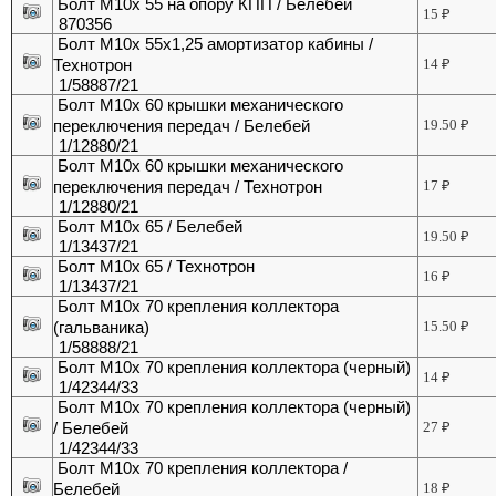
Болт М10х 55 на опору КПП / Белебей
15
₽
870356
Болт М10х 55х1,25 амортизатор кабины /
Технотрон
14
₽
1/58887/21
Болт М10х 60 крышки механического
переключения передач / Белебей
19.50
₽
1/12880/21
Болт М10х 60 крышки механического
переключения передач / Технотрон
17
₽
1/12880/21
Болт М10х 65 / Белебей
19.50
₽
1/13437/21
Болт М10х 65 / Технотрон
16
₽
1/13437/21
Болт М10х 70 крепления коллектора
(гальваника)
15.50
₽
1/58888/21
Болт М10х 70 крепления коллектора (черный)
14
₽
1/42344/33
Болт М10х 70 крепления коллектора (черный)
/ Белебей
27
₽
1/42344/33
Болт М10х 70 крепления коллектора /
Белебей
18
₽