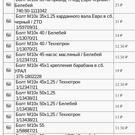
Белебей
25
₽
740.50-1111042
Болт М10х 35х1.25 карданного вала Евро в сб.
черный / ZTD
31
₽
1/59709/31
Болт М10х 40 / Белебей
14
₽
1/13070/21
Болт М10х 40 / Технотрон
12.50
₽
1/13070/21
Болт М10х 45 насос масляный / Белебей
15.50
₽
1/12347/21
Болт М10х 45х1 крепления барабана в сб.
УРАЛ
19
₽
375-1802228
Болт М10х 45х1,25 / Технотрон
12.50
₽
1/12347/21
Болт М10х 50х1,25
11
₽
1/13438/21
Болт М10х 50х1,25 / Белебей
16
₽
1/13438/21
Болт М10х 50х1,25 / Технотрон
13
₽
1/13438/21
Болт М10х 55
11.50
₽
1/58887/21