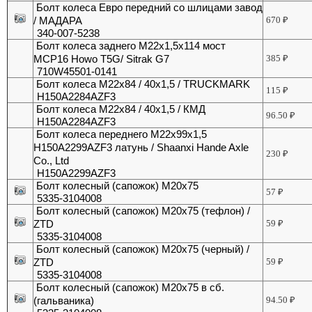
Болт колеса Евро передний со шлицами завод
/ МАДАРА
670
₽
340-007-5238
Болт колеса заднего М22х1,5х114 мост
MCP16 Howo T5G/ Sitrak G7
385
₽
710W45501-0141
Болт колеса М22х84 / 40х1,5 / TRUCKMARK
115
₽
H150A2284AZF3
Болт колеса М22х84 / 40х1,5 / КМД
96.50
₽
H150A2284AZF3
Болт колеса переднего М22х99х1,5
H150A2299AZF3 латунь / Shaanxi Hande Axle
230
₽
Co., Ltd
H150A2299AZF3
Болт колесный (сапожок) М20х75
57
₽
5335-3104008
Болт колесный (сапожок) М20х75 (тефлон) /
ZTD
59
₽
5335-3104008
Болт колесный (сапожок) М20х75 (черный) /
ZTD
59
₽
5335-3104008
Болт колесный (сапожок) М20х75 в сб.
(гальваника)
94.50
₽