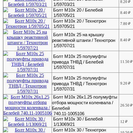
8.20
₽
1/59703/21
Болт М10х 20 / Белебей
8.40
₽
1/59705/21
Болт М10х 20 / Технотрон
7.80
₽
1/59705/21
Болт М10х 25 на крышку
реактивной штанги / Технотрон
8.40
₽
1/59707/21
Болт М10х 25 полумуфты
привода ТНВД / Белебей
11.50
₽
1/59707/31
Болт М10х 25 полумуфты
привода ТНВД / Технотрон
9.20
₽
1/59707/31
Болт М10х 26х1.25 полумуфты
отбора мощности коленвала /
26.50
₽
Белебей
740.11-1005106
Болт М10х 30 / Белебей
12
₽
1/13069/21
Болт М10х 30 / Технотрон
10.50
₽