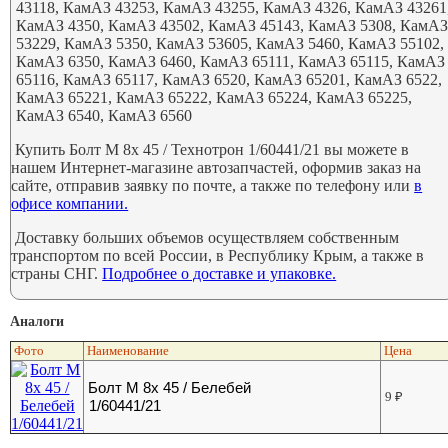
43118, КамАЗ 43253, КамАЗ 43255, КамАЗ 4326, КамАЗ 43261
КамАЗ 4350, КамАЗ 43502, КамАЗ 45143, КамАЗ 5308, КамА
53229, КамАЗ 5350, КамАЗ 53605, КамАЗ 5460, КамАЗ 55102,
КамАЗ 6350, КамАЗ 6460, КамАЗ 65111, КамАЗ 65115, КамАЗ
65116, КамАЗ 65117, КамАЗ 6520, КамАЗ 65201, КамАЗ 6522,
КамАЗ 65221, КамАЗ 65222, КамАЗ 65224, КамАЗ 65225,
КамАЗ 6540, КамАЗ 6560
Купить Болт М 8х 45 / Технотрон 1/60441/21 вы можете в
нашем Интернет-магазине автозапчастей, оформив заказ на
сайте, отправив заявку по почте, а также по телефону или
в
офисе компании.
Доставку больших объемов осуществляем собственным
транспортом по всей России, в Республику Крым, а также в
страны СНГ.
Подробнее о доставке и упаковке.
Аналоги
Фото
Наименование
Цена
Болт М 8х 45 / Белебей
9
₽
1/60441/21