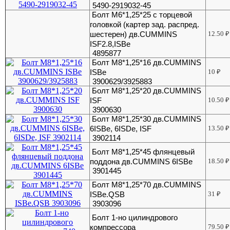
5490-2919032-45
Болт М6*1,25*25 с торцевой
головкой (картер зад. распред.
шестерен) дв.CUMMINS
12.50
₽
ISF2.8,ISBe
4895877
Болт М8*1,25*16 дв.CUMMINS
ISBe
10
₽
3900629/3925883
Болт М8*1,25*20 дв.CUMMINS
ISF
10.50
₽
3900630
Болт М8*1,25*30 дв.CUMMINS
6ISBe, 6ISDe, ISF
13.50
₽
3902114
Болт М8*1,25*45 флянцевый
поддона дв.CUMMINS 6ISBe
18.50
₽
3901445
Болт М8*1,25*70 дв.CUMMINS
ISBe.QSB
31
₽
3903096
Болт 1-но цилиндрового
компрессора
79.50
₽