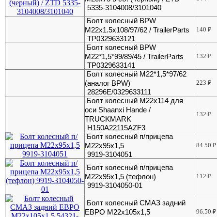
5335-3104008/3101040
Болт колесный BPW
M22x1.5x108/97/62 / TrailerParts
140
₽
TP0329633121
Болт колесный BPW
М22*1,5*99/89/45 / TrailerParts
132
₽
TP0329633141
Болт колесный М22*1,5*97/62
(аналог BPW)
223
₽
28296E/0329633111
Болт колесный М22х114 для
оси Shaanxi Hande /
132
₽
TRUCKMARK
H150A22115AZF3
Болт колесный п/прицепа
М22х95х1,5
84.50
₽
9919-3104051
Болт колесный п/прицепа
М22х95х1,5 (тефлон)
112
₽
9919-3104050-01
Болт колесный СМАЗ задний
ЕВРО М22x105x1,5
96.50
₽