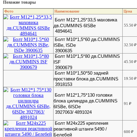
Похожие товары
Фото
Наименование
Цена
Болт M12*1,25*33,5 маховика
дв.CUMMINS 6ISBe
55.50
₽
4894641
Болт М10*1,5*60 дв.CUMMINS
ISBe, ISDe
32.50
₽
3900635
Болт М10*1,5*80 дв.CUMMINS
ISF
45.50
₽
3900679
Болт М10*1,50*50 задней
проставки блока дв.CUMMINS
19.50
₽
3918153
Болт М12*1,75*130 головки
блока цилиндра дв.CUMMINS
91
₽
6ISBe, 6ISDe
3927063/ 4891024
Болт М24х225 крепления
реактивной штанги 5490 /
600
₽
Белебей