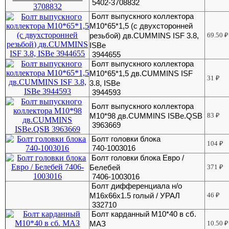
5402-3708832
Болт выпускного коллектора
М10*65*1,5 (с двухсторонней
резьбой) дв.CUMMINS ISF 3.8,
69.50
₽
ISBe
3944655
Болт выпускного коллектора
М10*65*1,5 дв.CUMMINS ISF
31
₽
3.8, ISBe
3944593
Болт выпускного коллектора
М10*98 дв.CUMMINS ISBe.QSB
83
₽
3963669
Болт головки блока
104
₽
740-1003016
Болт головки блока Евро /
Белебей
371
₽
7406-1003016
Болт дифференциала н/о
М16х66х1.5 голый / УРАЛ
46
₽
332710
Болт карданный М10*40 в сб.
МАЗ
10.50
₽