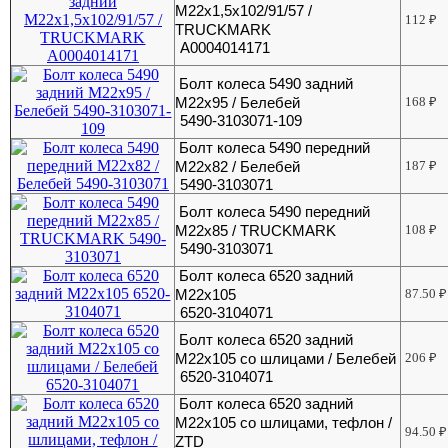
М22х1,5х102/91/57 /
112
₽
TRUCKMARK
A0004014171
Болт колеса 5490 задний
М22х95 / Белебей
168
₽
5490-3103071-109
Болт колеса 5490 передний
М22х82 / Белебей
187
₽
5490-3103071
Болт колеса 5490 передний
М22х85 / TRUCKMARK
108
₽
5490-3103071
Болт колеса 6520 задний
М22х105
87.50
₽
6520-3104071
Болт колеса 6520 задний
М22х105 со шлицами / Белебей
206
₽
6520-3104071
Болт колеса 6520 задний
М22х105 со шлицами, тефлон /
94.50
₽
ZTD