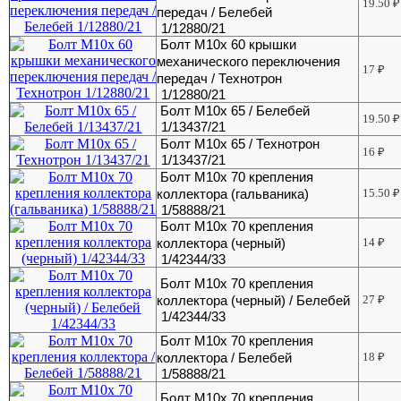
19.50
₽
передач / Белебей
1/12880/21
Болт М10х 60 крышки
механического переключения
17
₽
передач / Технотрон
1/12880/21
Болт М10х 65 / Белебей
19.50
₽
1/13437/21
Болт М10х 65 / Технотрон
16
₽
1/13437/21
Болт М10х 70 крепления
коллектора (гальваника)
15.50
₽
1/58888/21
Болт М10х 70 крепления
коллектора (черный)
14
₽
1/42344/33
Болт М10х 70 крепления
коллектора (черный) / Белебей
27
₽
1/42344/33
Болт М10х 70 крепления
коллектора / Белебей
18
₽
1/58888/21
Болт М10х 70 крепления