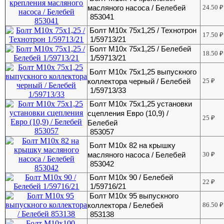
масляного насоса / Белебей
24.50
₽
853041
Болт М10х 75х1,25 / Технотрон
17.50
₽
1/59713/21
Болт М10х 75х1,25 / Белебей
18.50
₽
1/59713/21
Болт М10х 75х1,25 выпускного
коллектора черный / Белебей
25
₽
1/59713/33
Болт М10х 75х1,25 установки
сцепления Евро (10,9) /
25
₽
Белебей
853057
Болт М10х 82 на крышку
масляного насоса / Белебей
30
₽
853042
Болт М10х 90 / Белебей
22
₽
1/59716/21
Болт М10х 95 выпускного
коллектора / Белебей
86.50
₽
853138