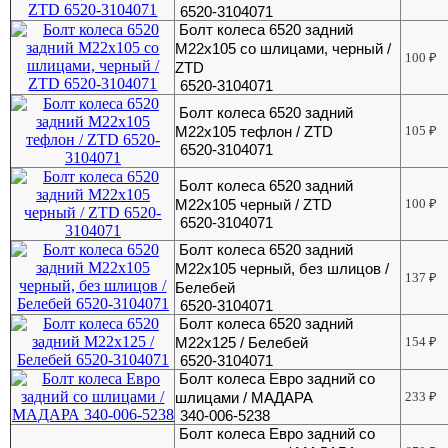
6520-3104071
Болт колеса 6520 задний
М22х105 со шлицами, черный /
100
₽
ZTD
6520-3104071
Болт колеса 6520 задний
М22х105 тефлон / ZTD
105
₽
6520-3104071
Болт колеса 6520 задний
М22х105 черный / ZTD
100
₽
6520-3104071
Болт колеса 6520 задний
М22х105 черный, без шлицов /
137
₽
Белебей
6520-3104071
Болт колеса 6520 задний
М22х125 / Белебей
154
₽
6520-3104071
Болт колеса Евро задний со
шлицами / МАДАРА
233
₽
340-006-5238
Болт колеса Евро задний со