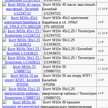
Болт М10х 45 насос масляный /
Белебей
15.50
₽
1/12347/21
Болт М10х 45х1 крепления
барабана в сб. УРАЛ
19
₽
375-1802228
Болт М10х 45х1,25 / Технотрон
12.50
₽
1/12347/21
Болт М10х 50х1,25
11
₽
1/13438/21
Болт М10х 50х1,25 / Белебей
16
₽
1/13438/21
Болт М10х 50х1,25 / Технотрон
13
₽
1/13438/21
Болт М10х 55
11.50
₽
1/58887/21
Болт М10х 55 на опору КПП /
Белебей
15
₽
870356
Болт М10х 55х1,25
амортизатор кабины / Технотрон
14
₽
1/58887/21
Болт М10х 60 крышки
механического переключения