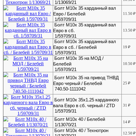
1/13069/21
Болт М10х 35 карданный вал
Евро / Белебей
11.50
₽
1/59709/31
Болт М10х 35 карданный вал
Евро в сб.
13.50
₽
1/59709/31
Болт М10х 35 карданный вал
Евро в сб. / Белебей
19
₽
1/59709/31
Болт М10х 35 на МОД /
Белебей
10.50
₽
1/59709/21
Болт М10х 35 на привод ТНВД
Евро черный / Белебей
25
₽
740.50-1111042
Болт М10х 35х1.25 карданного
вала Евро в сб. черный / ZTD
31
₽
1/59709/31
Болт М10х 40 / Белебей
14
₽
1/13070/21
Болт М10х 40 / Технотрон
12.50
₽
1/13070/21