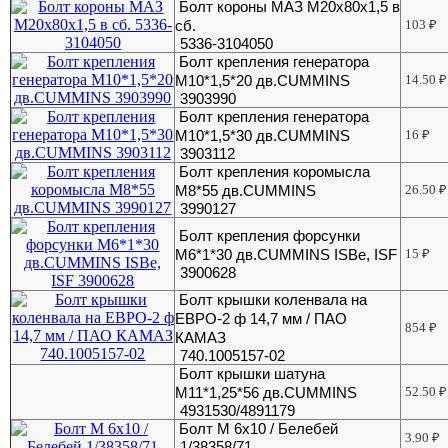
Болт короны МАЗ М20х80х1,5 в
сб.
103
₽
5336-3104050
Болт крепления генератора
М10*1,5*20 дв.CUMMINS
14.50
₽
3903990
Болт крепления генератора
М10*1,5*30 дв.CUMMINS
16
₽
3903112
Болт крепления коромысла
М8*55 дв.CUMMINS
26.50
₽
3990127
Болт крепления форсунки
M6*1*30 дв.CUMMINS ISBe, ISF
15
₽
3900628
Болт крышки коленвала на
ЕВРО-2 ф 14,7 мм / ПАО
854
₽
КАМАЗ
740.1005157-02
Болт крышки шатуна
М11*1,25*56 дв.CUMMINS
52.50
₽
4931530/4891179
Болт М 6х10 / Белебей
3.90
₽
1/38358/71