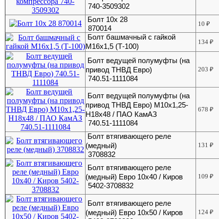
740-3509302
Болт 10х 28
10
₽
870014
Болт башмачный с гайкой
134
₽
М16х1,5 (Т-100)
Болт ведущей полумуфты (на
привод ТНВД Евро)
203
₽
740.51-1111084
Болт ведущей полумуфты (на
привод ТНВД Евро) М10х1,25-
678
₽
Н18х48 / ПАО КамАЗ
740.51-1111084
Болт втягивающего реле
(медный)
131
₽
3708832
Болт втягивающего реле
(медный) Евро 10х40 / Киров
109
₽
5402-3708832
Болт втягивающего реле
(медный) Евро 10х50 / Киров
124
₽