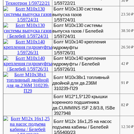
30
₽
1/59722/21
Болт М10х130 системы
выпуска газов
23.50
₽
1/59724/31
Болт М10х130 системы
выпуска газов / Белебей
38.50
₽
1/59724/31
Болт М10х140 крепления
гидромуфты
26.50
₽
1/59726/31
Болт М10х140 крепления
гидромуфты / Белебей
42
₽
1/59726/31
Болт М10х38х1 топливный
двойной для дв.236М
91
₽
310239-П29
Болт М12*1,5*120 крышки
коренного подшипника
82
₽
дв.CUMMINS ISF 2.8/3.8, ISBe
3927948
Болт М12х 16х1,25 на насос
подъема кабины / Белебей
12.50
₽
1/55400/23