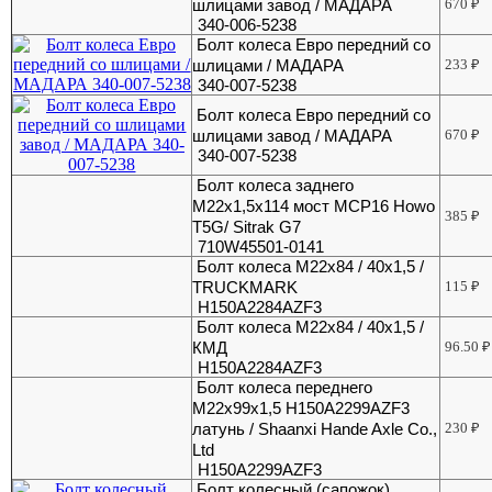
шлицами завод / МАДАРА
670
₽
340-006-5238
Болт колеса Евро передний со
шлицами / МАДАРА
233
₽
340-007-5238
Болт колеса Евро передний со
шлицами завод / МАДАРА
670
₽
340-007-5238
Болт колеса заднего
М22х1,5х114 мост MCP16 Howo
385
₽
T5G/ Sitrak G7
710W45501-0141
Болт колеса М22х84 / 40х1,5 /
TRUCKMARK
115
₽
H150A2284AZF3
Болт колеса М22х84 / 40х1,5 /
КМД
96.50
₽
H150A2284AZF3
Болт колеса переднего
М22х99х1,5 H150A2299AZF3
латунь / Shaanxi Hande Axle Co.,
230
₽
Ltd
H150A2299AZF3
Болт колесный (сапожок)