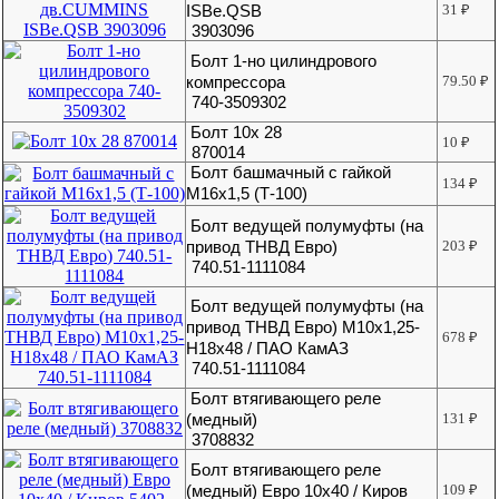
ISBe.QSB
31
₽
3903096
Болт 1-но цилиндрового
компрессора
79.50
₽
740-3509302
Болт 10х 28
10
₽
870014
Болт башмачный с гайкой
134
₽
М16х1,5 (Т-100)
Болт ведущей полумуфты (на
привод ТНВД Евро)
203
₽
740.51-1111084
Болт ведущей полумуфты (на
привод ТНВД Евро) М10х1,25-
678
₽
Н18х48 / ПАО КамАЗ
740.51-1111084
Болт втягивающего реле
(медный)
131
₽
3708832
Болт втягивающего реле
(медный) Евро 10х40 / Киров
109
₽