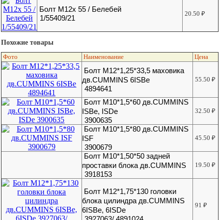
Болт М12х 55 / Белебей
20.50
₽
1/55409/21
Похожие товары
Фото
Наименование
Цена
Болт M12*1,25*33,5 маховика
дв.CUMMINS 6ISBe
55.50
₽
4894641
Болт М10*1,5*60 дв.CUMMINS
ISBe, ISDe
32.50
₽
3900635
Болт М10*1,5*80 дв.CUMMINS
ISF
45.50
₽
3900679
Болт М10*1,50*50 задней
проставки блока дв.CUMMINS
19.50
₽
3918153
Болт М12*1,75*130 головки
блока цилиндра дв.CUMMINS
91
₽
6ISBe, 6ISDe
3927063/ 4891024