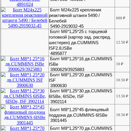
Болт М24х225 крепления
реактивной штанги 5490 /
600
₽
Белебей
5490-2919032-45
Болт М6*1,25*25 с торцевой
головкой (картер зад. распред.
шестерен) дв.CUMMINS
12.50
₽
ISF2.8,ISBe
4895877
Болт М8*1,25*16 дв.CUMMINS
ISBe
10
₽
3900629/3925883
Болт М8*1,25*20 дв.CUMMINS
ISF
10.50
₽
3900630
Болт М8*1,25*30 дв.CUMMINS
6ISBe, 6ISDe, ISF
13.50
₽
3902114
Болт М8*1,25*45 флянцевый
поддона дв.CUMMINS 6ISBe
18.50
₽
3901445
Болт М8*1,25*70 дв.CUMMINS