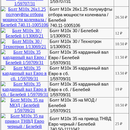
1/59707/31
Болт М10х 26х1.25 полумуфты
отбора мощности коленвала /
26.50
₽
Белебей
740.11-1005106
Болт М10х 30 / Белебей
12
₽
1/13069/21
Болт М10х 30 / Технотрон
10.50
₽
1/13069/21
Болт М10х 35 карданный вал
Евро / Белебей
11.50
₽
1/59709/31
Болт М10х 35 карданный вал
Евро в сб.
13.50
₽
1/59709/31
Болт М10х 35 карданный вал
Евро в сб. / Белебей
19
₽
1/59709/31
Болт М10х 35 на МОД /
Белебей
10.50
₽
1/59709/21
Болт М10х 35 на привод ТНВД
Евро черный / Белебей
25
₽
740.50-1111042