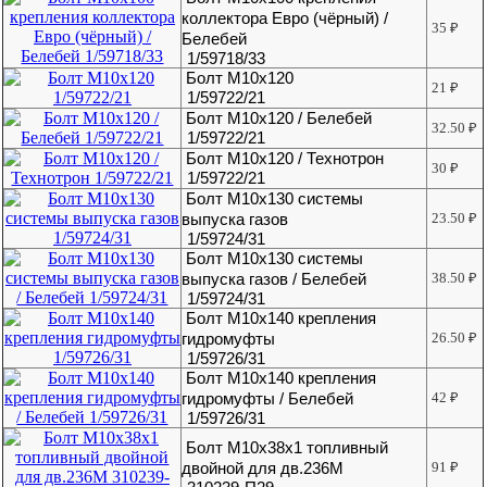
коллектора Евро (чёрный) /
35
₽
Белебей
1/59718/33
Болт М10х120
21
₽
1/59722/21
Болт М10х120 / Белебей
32.50
₽
1/59722/21
Болт М10х120 / Технотрон
30
₽
1/59722/21
Болт М10х130 системы
выпуска газов
23.50
₽
1/59724/31
Болт М10х130 системы
выпуска газов / Белебей
38.50
₽
1/59724/31
Болт М10х140 крепления
гидромуфты
26.50
₽
1/59726/31
Болт М10х140 крепления
гидромуфты / Белебей
42
₽
1/59726/31
Болт М10х38х1 топливный
двойной для дв.236М
91
₽