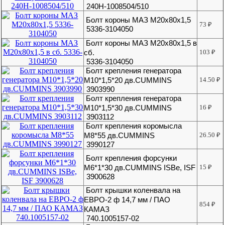
240Н-1008504/510
Болт короны МАЗ М20х80х1,5
73
₽
5336-3104050
Болт короны МАЗ М20х80х1,5 в
сб.
103
₽
5336-3104050
Болт крепления генератора
М10*1,5*20 дв.CUMMINS
14.50
₽
3903990
Болт крепления генератора
М10*1,5*30 дв.CUMMINS
16
₽
3903112
Болт крепления коромысла
М8*55 дв.CUMMINS
26.50
₽
3990127
Болт крепления форсунки
M6*1*30 дв.CUMMINS ISBe, ISF
15
₽
3900628
Болт крышки коленвала на
ЕВРО-2 ф 14,7 мм / ПАО
854
₽
КАМАЗ
740.1005157-02