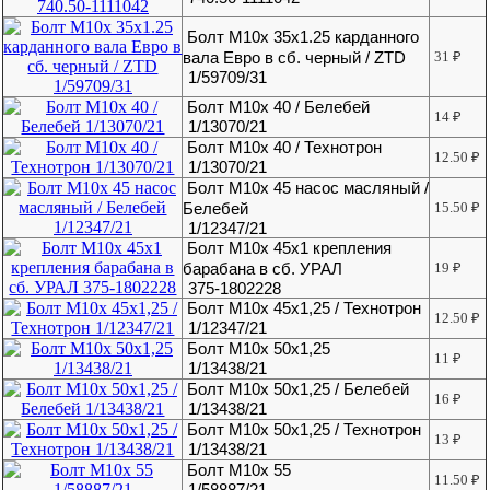
Болт М10х 35х1.25 карданного
вала Евро в сб. черный / ZTD
31
₽
1/59709/31
Болт М10х 40 / Белебей
14
₽
1/13070/21
Болт М10х 40 / Технотрон
12.50
₽
1/13070/21
Болт М10х 45 насос масляный /
Белебей
15.50
₽
1/12347/21
Болт М10х 45х1 крепления
барабана в сб. УРАЛ
19
₽
375-1802228
Болт М10х 45х1,25 / Технотрон
12.50
₽
1/12347/21
Болт М10х 50х1,25
11
₽
1/13438/21
Болт М10х 50х1,25 / Белебей
16
₽
1/13438/21
Болт М10х 50х1,25 / Технотрон
13
₽
1/13438/21
Болт М10х 55
11.50
₽
1/58887/21