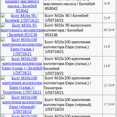
масляного насоса / Белебей
30
₽
853042
Болт М10х 90 / Белебей
22
₽
1/59716/21
Болт М10х 95 выпускного
коллектора / Белебей
86.50
₽
853138
Болт М10х100 крепления
коллектора Евро (гальв.)
19
₽
1/59718/21
Болт М10х100 крепления
коллектора Евро (гальв.) /
24
₽
Белебей
1/59718/21
Болт М10х100 крепления
коллектора Евро (гальв.) /
22.50
₽
Технотрон
1/59718/21
Болт М10х100 крепления
коллектора Евро (чёрный)
17.50
₽
1/59718/33
Болт М10х100 крепления