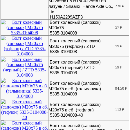
М22х99х1,5 H150A2299AZF3
латунь / Shaanxi Hande Axle Co.,
230
₽
Ltd
H150A2299AZF3
Болт колесный (сапожок)
М20х75
57
₽
5335-3104008
Болт колесный (сапожок)
М20х75 (тефлон) / ZTD
59
₽
5335-3104008
Болт колесный (сапожок)
М20х75 (черный) / ZTD
59
₽
5335-3104008
Болт колесный (сапожок)
М20х75 в сб. (гальваника)
94.50
₽
5335-3104008
Болт колесный (сапожок)
М20х75 в сб. (тефлон)
112
₽
5335-3104008-40
Болт колесный (сапожок)