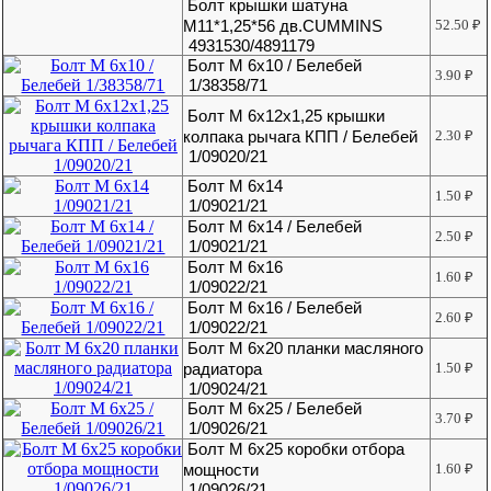
Болт крышки шатуна
М11*1,25*56 дв.CUMMINS
52.50
₽
4931530/4891179
Болт М 6х10 / Белебей
3.90
₽
1/38358/71
Болт М 6х12х1,25 крышки
колпака рычага КПП / Белебей
2.30
₽
1/09020/21
Болт М 6х14
1.50
₽
1/09021/21
Болт М 6х14 / Белебей
2.50
₽
1/09021/21
Болт М 6х16
1.60
₽
1/09022/21
Болт М 6х16 / Белебей
2.60
₽
1/09022/21
Болт М 6х20 планки масляного
радиатора
1.50
₽
1/09024/21
Болт М 6х25 / Белебей
3.70
₽
1/09026/21
Болт М 6х25 коробки отбора
мощности
1.60
₽
1/09026/21