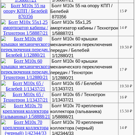
Болт М10х 55 на опору КПП /
Белебей
15
₽
870356
Болт М10х 55х1,25
амортизатор кабины / Технотрон
14
₽
1/58887/21
Болт М10х 60 крышки
механического переключения
19.50
₽
передач / Белебей
1/12880/21
Болт М10х 60 крышки
механического переключения
17
₽
передач / Технотрон
1/12880/21
Болт М10х 65 / Белебей
19.50
₽
1/13437/21
Болт М10х 65 / Технотрон
16
₽
1/13437/21
Болт М10х 70 крепления
коллектора (гальваника)
15.50
₽
1/58888/21
Болт М10х 70 крепления
коллектора (черный)
14
₽
1/42344/33