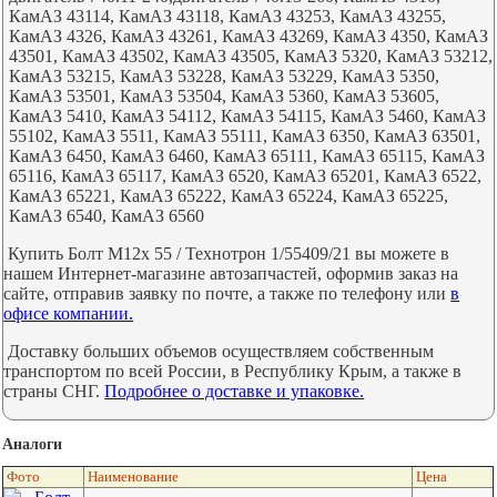
КамАЗ 43114, КамАЗ 43118, КамАЗ 43253, КамАЗ 43255,
КамАЗ 4326, КамАЗ 43261, КамАЗ 43269, КамАЗ 4350, КамАЗ
43501, КамАЗ 43502, КамАЗ 43505, КамАЗ 5320, КамАЗ 53212,
КамАЗ 53215, КамАЗ 53228, КамАЗ 53229, КамАЗ 5350,
КамАЗ 53501, КамАЗ 53504, КамАЗ 5360, КамАЗ 53605,
КамАЗ 5410, КамАЗ 54112, КамАЗ 54115, КамАЗ 5460, КамАЗ
55102, КамАЗ 5511, КамАЗ 55111, КамАЗ 6350, КамАЗ 63501,
КамАЗ 6450, КамАЗ 6460, КамАЗ 65111, КамАЗ 65115, КамАЗ
65116, КамАЗ 65117, КамАЗ 6520, КамАЗ 65201, КамАЗ 6522,
КамАЗ 65221, КамАЗ 65222, КамАЗ 65224, КамАЗ 65225,
КамАЗ 6540, КамАЗ 6560
Купить Болт М12х 55 / Технотрон 1/55409/21 вы можете в
нашем Интернет-магазине автозапчастей, оформив заказ на
сайте, отправив заявку по почте, а также по телефону или
в
офисе компании.
Доставку больших объемов осуществляем собственным
транспортом по всей России, в Республику Крым, а также в
страны СНГ.
Подробнее о доставке и упаковке.
Аналоги
Фото
Наименование
Цена