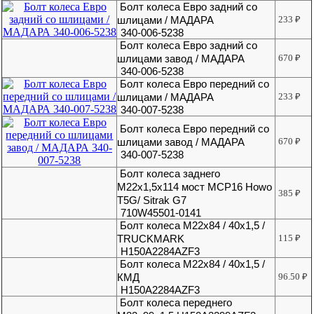
Болт колеса Евро задний со
шлицами / МАДАРА
233
₽
340-006-5238
Болт колеса Евро задний со
шлицами завод / МАДАРА
670
₽
340-006-5238
Болт колеса Евро передний со
шлицами / МАДАРА
233
₽
340-007-5238
Болт колеса Евро передний со
шлицами завод / МАДАРА
670
₽
340-007-5238
Болт колеса заднего
М22х1,5х114 мост MCP16 Howo
385
₽
T5G/ Sitrak G7
710W45501-0141
Болт колеса М22х84 / 40х1,5 /
TRUCKMARK
115
₽
H150A2284AZF3
Болт колеса М22х84 / 40х1,5 /
КМД
96.50
₽
H150A2284AZF3
Болт колеса переднего