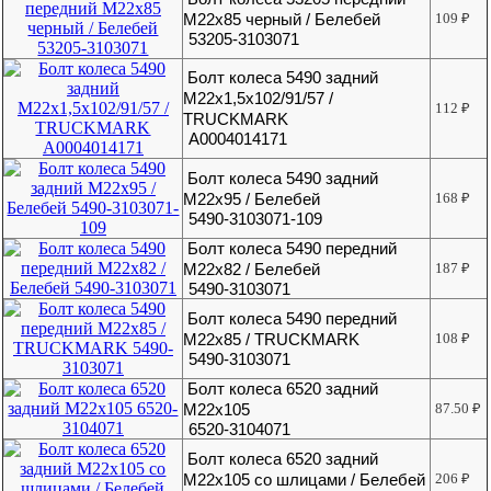
М22х85 черный / Белебей
109
₽
53205-3103071
Болт колеса 5490 задний
М22х1,5х102/91/57 /
112
₽
TRUCKMARK
A0004014171
Болт колеса 5490 задний
М22х95 / Белебей
168
₽
5490-3103071-109
Болт колеса 5490 передний
М22х82 / Белебей
187
₽
5490-3103071
Болт колеса 5490 передний
М22х85 / TRUCKMARK
108
₽
5490-3103071
Болт колеса 6520 задний
М22х105
87.50
₽
6520-3104071
Болт колеса 6520 задний
М22х105 со шлицами / Белебей
206
₽