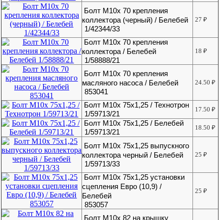
Болт М10х 70 крепления
коллектора (черный) / Белебей
27
₽
1/42344/33
Болт М10х 70 крепления
коллектора / Белебей
18
₽
1/58888/21
Болт М10х 70 крепления
масляного насоса / Белебей
24.50
₽
853041
Болт М10х 75х1,25 / Технотрон
17.50
₽
1/59713/21
Болт М10х 75х1,25 / Белебей
18.50
₽
1/59713/21
Болт М10х 75х1,25 выпускного
коллектора черный / Белебей
25
₽
1/59713/33
Болт М10х 75х1,25 установки
сцепления Евро (10,9) /
25
₽
Белебей
853057
Болт М10х 82 на крышку