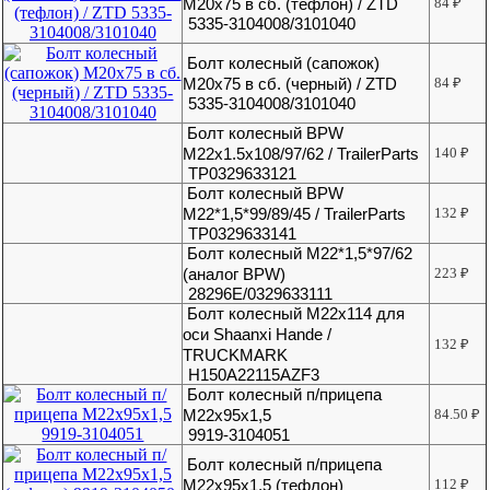
М20х75 в сб. (тефлон) / ZTD
84
₽
5335-3104008/3101040
Болт колесный (сапожок)
М20х75 в сб. (черный) / ZTD
84
₽
5335-3104008/3101040
Болт колесный BPW
M22x1.5x108/97/62 / TrailerParts
140
₽
TP0329633121
Болт колесный BPW
М22*1,5*99/89/45 / TrailerParts
132
₽
TP0329633141
Болт колесный М22*1,5*97/62
(аналог BPW)
223
₽
28296E/0329633111
Болт колесный М22х114 для
оси Shaanxi Hande /
132
₽
TRUCKMARK
H150A22115AZF3
Болт колесный п/прицепа
М22х95х1,5
84.50
₽
9919-3104051
Болт колесный п/прицепа
М22х95х1,5 (тефлон)
112
₽