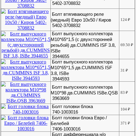
5402-3708832
Болт втягивающего реле
(медный) Евро 10х50 / Киров
124
₽
5402-3708832
Болт выпускного коллектора
М10*65*1,5 (с двухсторонней
резьбой) дв.CUMMINS ISF 3.8,
69.50
₽
ISBe
3944655
Болт выпускного коллектора
М10*65*1,5 дв.CUMMINS ISF
31
₽
3.8, ISBe
3944593
Болт выпускного коллектора
М10*98 дв.CUMMINS ISBe.QSB
83
₽
3963669
Болт головки блока
104
₽
740-1003016
Болт головки блока Евро /
Белебей
371
₽
7406-1003016
Болт дифференциала н/о