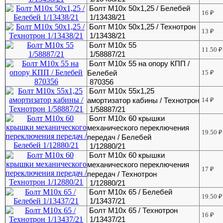
Болт М10х 50х1,25 / Белебей
16
₽
1/13438/21
Болт М10х 50х1,25 / Технотрон
13
₽
1/13438/21
Болт М10х 55
11.50
₽
1/58887/21
Болт М10х 55 на опору КПП /
Белебей
15
₽
870356
Болт М10х 55х1,25
амортизатор кабины / Технотрон
14
₽
1/58887/21
Болт М10х 60 крышки
механического переключения
19.50
₽
передач / Белебей
1/12880/21
Болт М10х 60 крышки
механического переключения
17
₽
передач / Технотрон
1/12880/21
Болт М10х 65 / Белебей
19.50
₽
1/13437/21
Болт М10х 65 / Технотрон
16
₽
1/13437/21