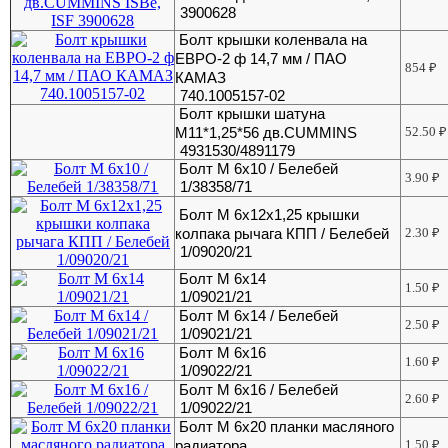
3900628
Болт крышки коленвала на
ЕВРО-2 ф 14,7 мм / ПАО
854
₽
КАМАЗ
740.1005157-02
Болт крышки шатуна
М11*1,25*56 дв.CUMMINS
52.50
₽
4931530/4891179
Болт М 6х10 / Белебей
3.90
₽
1/38358/71
Болт М 6х12х1,25 крышки
колпака рычага КПП / Белебей
2.30
₽
1/09020/21
Болт М 6х14
1.50
₽
1/09021/21
Болт М 6х14 / Белебей
2.50
₽
1/09021/21
Болт М 6х16
1.60
₽
1/09022/21
Болт М 6х16 / Белебей
2.60
₽
1/09022/21
Болт М 6х20 планки масляного
радиатора
1.50
₽