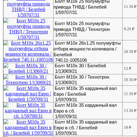
Болт М10х 25 полумуфты
привода ТНВД / Белебей
11.50
₽
1/59707/31
Болт М10х 25 полумуфты
привода ТНВД / Технотрон
9.20
₽
1/59707/31
Болт М10х 26х1.25 полумуфты
отбора мощности коленвала /
26.50
₽
Белебей
740.11-1005106
Болт М10х 30 / Белебей
12
₽
1/13069/21
Болт М10х 30 / Технотрон
10.50
₽
1/13069/21
Болт М10х 35 карданный вал
Евро / Белебей
11.50
₽
1/59709/31
Болт М10х 35 карданный вал
Евро в сб.
13.50
₽
1/59709/31
Болт М10х 35 карданный вал
Евро в сб. / Белебей
19
₽
1/59709/31