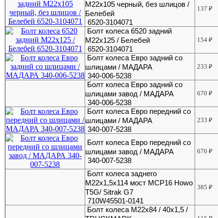
М22х105 черный, без шлицов /
137
₽
Белебей
6520-3104071
Болт колеса 6520 задний
М22х125 / Белебей
154
₽
6520-3104071
Болт колеса Евро задний со
шлицами / МАДАРА
233
₽
340-006-5238
Болт колеса Евро задний со
шлицами завод / МАДАРА
670
₽
340-006-5238
Болт колеса Евро передний со
шлицами / МАДАРА
233
₽
340-007-5238
Болт колеса Евро передний со
шлицами завод / МАДАРА
670
₽
340-007-5238
Болт колеса заднего
М22х1,5х114 мост MCP16 Howo
385
₽
T5G/ Sitrak G7
710W45501-0141
Болт колеса М22х84 / 40х1,5 /