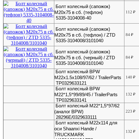
Болт колесный (сапожок)
М20х75 в сб. (тефлон)
112
₽
5335-3104008-40
Болт колесный (сапожок)
М20х75 в сб. (тефлон) / ZTD
84
₽
5335-3104008/3101040
Болт колесный (сапожок)
М20х75 в сб. (черный) / ZTD
84
₽
5335-3104008/3101040
Болт колесный BPW
M22x1.5x108/97/62 / TrailerParts
140
₽
TP0329633121
Болт колесный BPW
М22*1,5*99/89/45 / TrailerParts
132
₽
TP0329633141
Болт колесный М22*1,5*97/62
(аналог BPW)
223
₽
28296E/0329633111
Болт колесный М22х114 для
оси Shaanxi Hande /
132
₽
TRUCKMARK