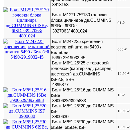
3918153
Болт М12*1,75*130 головки
блока цилиндра дв.CUMMINS
91
₽
6ISBe, 6ISDe
3927063/ 4891024
Болт М24х225 крепления
реактивной штанги 5490 /
600
₽
Белебей
5490-2919032-45
Болт М6*1,25*25 с торцевой
головкой (картер зад. распред.
шестерен) дв.CUMMINS
12.50
₽
ISF2.8,ISBe
4895877
Болт М8*1,25*16 дв.CUMMINS
ISBe
10
₽
3900629/3925883
Болт М8*1,25*20 дв.CUMMINS
ISF
10.50
₽
3900630
Болт М8*1,25*30 дв.CUMMINS
6ISBe, 6ISDe, ISF
13.50
₽