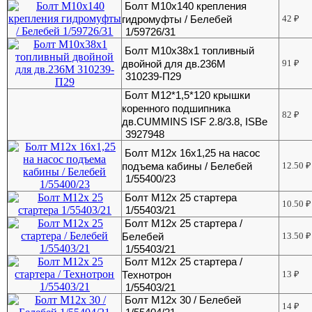
Болт М10х140 крепления
гидромуфты / Белебей
42
₽
1/59726/31
Болт М10х38х1 топливный
двойной для дв.236М
91
₽
310239-П29
Болт М12*1,5*120 крышки
коренного подшипника
82
₽
дв.CUMMINS ISF 2.8/3.8, ISBe
3927948
Болт М12х 16х1,25 на насос
подъема кабины / Белебей
12.50
₽
1/55400/23
Болт М12х 25 стартера
10.50
₽
1/55403/21
Болт М12х 25 стартера /
Белебей
13.50
₽
1/55403/21
Болт М12х 25 стартера /
Технотрон
13
₽
1/55403/21
Болт М12х 30 / Белебей
14
₽