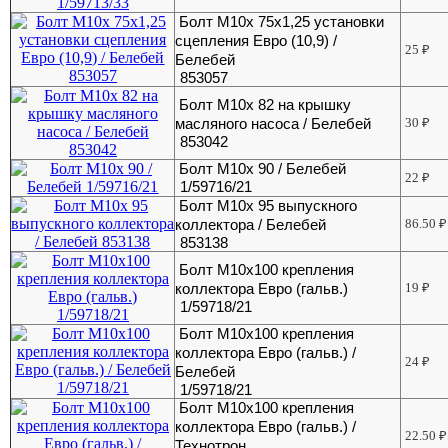
Болт М10х 75х1,25 установки
сцепления Евро (10,9) /
25
₽
Белебей
853057
Болт М10х 82 на крышку
масляного насоса / Белебей
30
₽
853042
Болт М10х 90 / Белебей
22
₽
1/59716/21
Болт М10х 95 выпускного
коллектора / Белебей
86.50
₽
853138
Болт М10х100 крепления
коллектора Евро (гальв.)
19
₽
1/59718/21
Болт М10х100 крепления
коллектора Евро (гальв.) /
24
₽
Белебей
1/59718/21
Болт М10х100 крепления
коллектора Евро (гальв.) /
22.50
₽
Технотрон