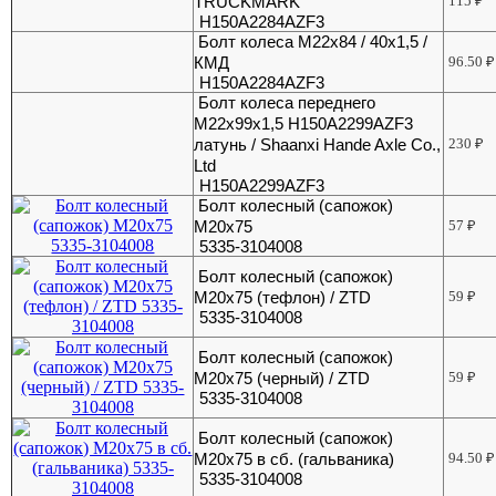
TRUCKMARK
115
₽
H150A2284AZF3
Болт колеса М22х84 / 40х1,5 /
КМД
96.50
₽
H150A2284AZF3
Болт колеса переднего
М22х99х1,5 H150A2299AZF3
латунь / Shaanxi Hande Axle Co.,
230
₽
Ltd
H150A2299AZF3
Болт колесный (сапожок)
М20х75
57
₽
5335-3104008
Болт колесный (сапожок)
М20х75 (тефлон) / ZTD
59
₽
5335-3104008
Болт колесный (сапожок)
М20х75 (черный) / ZTD
59
₽
5335-3104008
Болт колесный (сапожок)
М20х75 в сб. (гальваника)
94.50
₽
5335-3104008