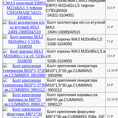
Болт колесный СМАЗ передний
ЕВРО М22х82х1,5 тефлон
102
₽
СПЕЦМАШ
54321-3104051
Болт коллектора н/о со втулкой
МАЗ
31
₽
240Н-1008504/510
Болт короны МАЗ М20х80х1,5
73
₽
5336-3104050
Болт короны МАЗ М20х80х1,5 в
сб.
103
₽
5336-3104050
Болт крепления генератора
М10*1,5*20 дв.CUMMINS
14.50
₽
3903990
Болт крепления генератора
М10*1,5*30 дв.CUMMINS
16
₽
3903112
Болт крепления коромысла
М8*55 дв.CUMMINS
26.50
₽
3990127
Болт крепления форсунки
M6*1*30 дв.CUMMINS ISBe, ISF
15
₽