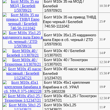
Болт М10х 35 на МОД /
Белебей
10.50
₽
1/59709/21
Болт М10х 35 на привод ТНВД
Евро черный / Белебей
25
₽
740.50-1111042
Болт М10х 35х1.25 карданного
вала Евро в сб. черный / ZTD
31
₽
1/59709/31
Болт М10х 40 / Белебей
14
₽
1/13070/21
Болт М10х 40 / Технотрон
12.50
₽
1/13070/21
Болт М10х 45 насос масляный /
Белебей
15.50
₽
1/12347/21
Болт М10х 45х1 крепления
барабана в сб. УРАЛ
19
₽
375-1802228
Болт М10х 45х1,25 / Технотрон
12.50
₽
1/12347/21
Болт М10х 50х1,25
11
₽
1/13438/21