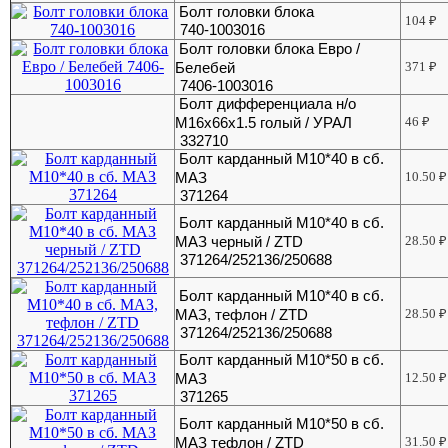
Болт головки блока
104
₽
740-1003016
Болт головки блока Евро /
Белебей
371
₽
7406-1003016
Болт дифференциала н/о
М16х66х1.5 голый / УРАЛ
46
₽
332710
Болт карданный М10*40 в сб.
МАЗ
10.50
₽
371264
Болт карданный М10*40 в сб.
МАЗ черный / ZTD
28.50
₽
371264/252136/250688
Болт карданный М10*40 в сб.
МАЗ, тефлон / ZTD
28.50
₽
371264/252136/250688
Болт карданный М10*50 в сб.
МАЗ
12.50
₽
371265
Болт карданный М10*50 в сб.
МАЗ тефлон / ZTD
31.50
₽