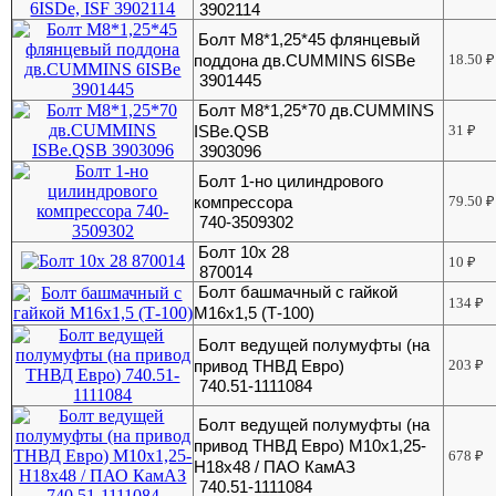
3902114
Болт М8*1,25*45 флянцевый
поддона дв.CUMMINS 6ISBe
18.50
₽
3901445
Болт М8*1,25*70 дв.CUMMINS
ISBe.QSB
31
₽
3903096
Болт 1-но цилиндрового
компрессора
79.50
₽
740-3509302
Болт 10х 28
10
₽
870014
Болт башмачный с гайкой
134
₽
М16х1,5 (Т-100)
Болт ведущей полумуфты (на
привод ТНВД Евро)
203
₽
740.51-1111084
Болт ведущей полумуфты (на
привод ТНВД Евро) М10х1,25-
678
₽
Н18х48 / ПАО КамАЗ
740.51-1111084