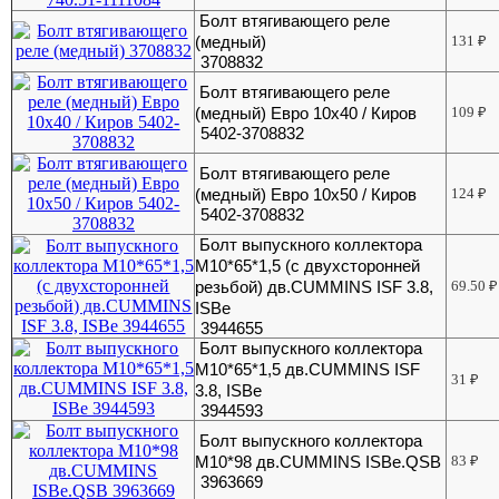
Болт втягивающего реле
(медный)
131
₽
3708832
Болт втягивающего реле
(медный) Евро 10х40 / Киров
109
₽
5402-3708832
Болт втягивающего реле
(медный) Евро 10х50 / Киров
124
₽
5402-3708832
Болт выпускного коллектора
М10*65*1,5 (с двухсторонней
резьбой) дв.CUMMINS ISF 3.8,
69.50
₽
ISBe
3944655
Болт выпускного коллектора
М10*65*1,5 дв.CUMMINS ISF
31
₽
3.8, ISBe
3944593
Болт выпускного коллектора
М10*98 дв.CUMMINS ISBe.QSB
83
₽
3963669