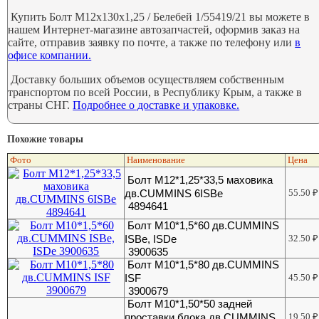
Купить Болт М12х130х1,25 / Белебей 1/55419/21 вы можете в
нашем Интернет-магазине автозапчастей, оформив заказ на
сайте, отправив заявку по почте, а также по телефону или
в
офисе компании.
Доставку больших объемов осуществляем собственным
транспортом по всей России, в Республику Крым, а также в
страны СНГ.
Подробнее о доставке и упаковке.
Похожие товары
Фото
Наименование
Цена
Болт M12*1,25*33,5 маховика
дв.CUMMINS 6ISBe
55.50
₽
4894641
Болт М10*1,5*60 дв.CUMMINS
ISBe, ISDe
32.50
₽
3900635
Болт М10*1,5*80 дв.CUMMINS
ISF
45.50
₽
3900679
Болт М10*1,50*50 задней
проставки блока дв.CUMMINS
19.50
₽