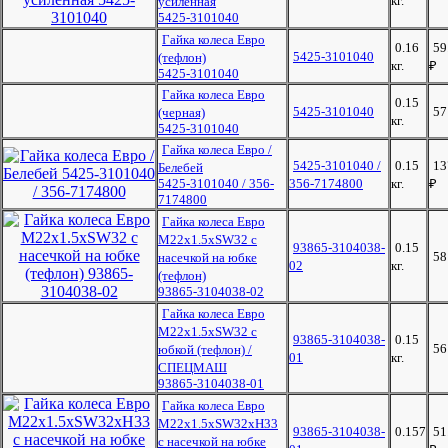
кг.
усиленная
5425-3101040
Гайка колеса Евро
0.16
59
5425-3101040
(тефлон)
кг.
₽
5425-3101040
Гайка колеса Евро
0.15
5425-3101040
5
(черная)
кг.
5425-3101040
Гайка колеса Евро /
5425-3101040 /
0.15
13
Белебей
5425-3101040 / 356-
356-7174800
кг.
₽
7174800
Гайка колеса Евро
М22х1.5хSW32 с
93865-3104038-
0.15
5
насечкой на юбке
02
кг.
(тефлон)
93865-3104038-02
Гайка колеса Евро
М22х1.5хSW32 с
93865-3104038-
0.15
5
юбкой (тефлон) /
01
кг.
СПЕЦМАШ
93865-3104038-01
Гайка колеса Евро
М22х1.5хSW32xH33
93865-3104038-
0.157
51
с насечкой на юбке