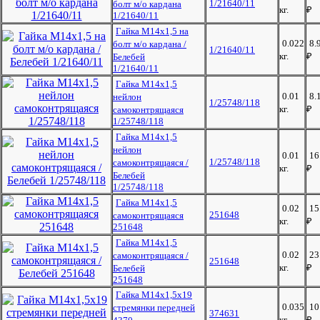
1/21640/11
болт м/о кардана
кг.
₽
1/21640/11
Гайка М14х1,5 на
0.022
8.
болт м/о кардана /
1/21640/11
кг.
₽
Белебей
1/21640/11
Гайка М14х1,5
0.01
8.
нейлон
1/25748/118
кг.
₽
самоконтрящаяся
1/25748/118
Гайка М14х1,5
нейлон
0.01
16
1/25748/118
самоконтрящаяся /
кг.
₽
Белебей
1/25748/118
Гайка М14х1,5
0.02
15
251648
самоконтрящаяся
кг.
₽
251648
Гайка М14х1,5
0.02
23
самоконтрящаяся /
251648
кг.
₽
Белебей
251648
Гайка М14х1,5х19
0.035
10
стремянки передней
374631
кг.
₽