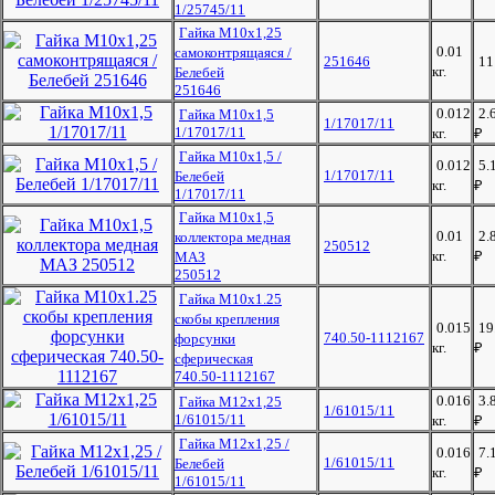
1/25745/11
Гайка М10х1,25
0.01
самоконтрящаяся /
251646
1
кг.
Белебей
251646
0.012
2.
Гайка М10х1,5
1/17017/11
1/17017/11
кг.
₽
Гайка М10х1,5 /
0.012
5.
1/17017/11
Белебей
кг.
₽
1/17017/11
Гайка М10х1,5
0.01
2.
коллектора медная
250512
кг.
₽
МАЗ
250512
Гайка М10х1.25
скобы крепления
0.015
19
740.50-1112167
форсунки
кг.
₽
сферическая
740.50-1112167
0.016
3.
Гайка М12х1,25
1/61015/11
1/61015/11
кг.
₽
Гайка М12х1,25 /
0.016
7.
1/61015/11
Белебей
кг.
₽
1/61015/11