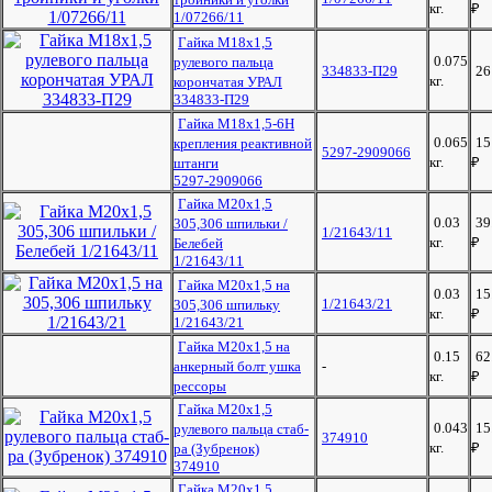
кг.
₽
1/07266/11
Гайка М18х1,5
0.075
рулевого пальца
334833-П29
2
кг.
корончатая УРАЛ
334833-П29
Гайка М18х1,5-6Н
0.065
15
крепления реактивной
5297-2909066
кг.
₽
штанги
5297-2909066
Гайка М20х1,5
0.03
39
305,306 шпильки /
1/21643/11
кг.
₽
Белебей
1/21643/11
Гайка М20х1,5 на
0.03
15
1/21643/21
305,306 шпильку
кг.
₽
1/21643/21
Гайка М20х1,5 на
0.15
62
анкерный болт ушка
-
кг.
₽
рессоры
Гайка М20х1,5
0.043
15
рулевого пальца стаб-
374910
кг.
₽
ра (Зубренок)
374910
Гайка М20х1,5