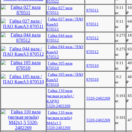
853522
0.11
10
Гайка 027 вала
870511
870511
кг.
₽
Гайка 027 вала / ПАО
0.11
64
870511
КамАЗ
кг.
₽
870511
0.275
18
Гайка 044 вала
870512
870512
кг.
₽
Гайка 044 вала / ПАО
0.275
65
870512
КамАЗ
кг.
₽
870512
0.11
49
Гайка 105 вала
870510
870510
кг.
₽
Гайка 105 вала / ПАО
0.2
48
870510
КамАЗ
кг.
₽
870510
Гайка 110 вала
0.161
45
(мелкая резьба) /
5320-2402269
кг.
₽
КАРДО
5320-2402269
Гайка 110 вала
0.161
(мелкая резьба)
5320-2402269
4
кг.
М42х1,5
5320-2402269