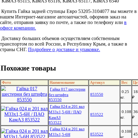
КамАЗ 65115, КамАЗ 65116, КамАЗ 65117, КамАЗ 6540
Купить Гайка задней ступицы Евро 53205-3104077 вы можете в
нашем Интернет-магазине автозапчастей, оформив заказ на
сайте, отправив заявку по почте, а также по телефону или
в
офисе компании.
Доставку больших объемов осуществляем собственным
транспортом по всей России, в Республику Крым, а также в
страны СНГ.
Подробнее о доставке и упаковке.
Похожие товары
Фото
Наименование
Артикул
Вес
Це
Гайка 017 шестерни
0.25
18
853550
без штифта
кг.
₽
853550
Гайка 024 и 201 вал
0.108
36
М33х1,5-6Н / ПАО
853522
кг.
₽
КамАЗ
853522
Гайка 024 и 201 вал
0.108
853522
4
М33х1,5-6Н
кг.