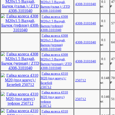
0.1
47
М20х1.5 Валдай,
4308-3101040
кг.
₽
Бычок (гальв.) / ZTD
4308-3101040
Гайка колеса 4308
0.1
М20х1.5 Валдай,
4308-3101040
5
кг.
Бычок (тефлон)
4308-3101040
Гайка колеса 4308
0.1
М20х1.5 Валдай,
4308-3101040
6
кг.
Бычок (черная)
4308-3101040
Гайка колеса 4308
0.1
47
М20х1.5 Валдай,
4308-3101040
кг.
₽
Бычок (черная) / ZTD
4308-3101040
Гайка колеса 4310
0.148
70
М20 (под конус) /
250712
кг.
₽
Белебей
250712
Гайка колеса 4310
0.146
М20 (под конус)
250712
5
кг.
тефлон
250712
Гайка колеса 4310