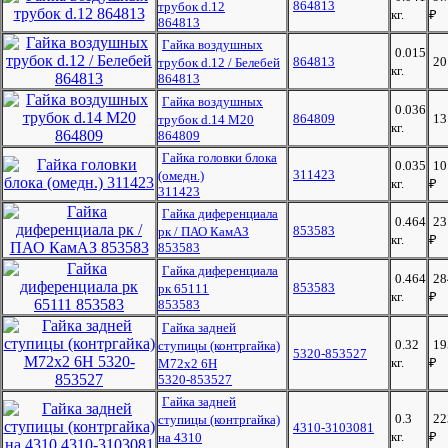
864813
трубок d.12
кг.
₽
864813
Гайка воздушных
0.015
864813
2
трубок d.12 / Белебей
кг.
864813
Гайка воздушных
0.036
864809
1
трубок d.14 М20
кг.
864809
Гайка головки блока
0.035
10
311423
(омедн.)
кг.
₽
311423
Гайка диференциала
0.464
23
853583
рк / ПАО КамАЗ
кг.
₽
853583
Гайка диференциала
0.464
28
853583
рк 65111
кг.
₽
853583
Гайка задней
0.32
19
ступицы (контргайка)
5320-853527
кг.
₽
М72х2 6Н
5320-853527
Гайка задней
0.3
22
ступицы (контргайка)
4310-3103081
кг.
₽
на 4310