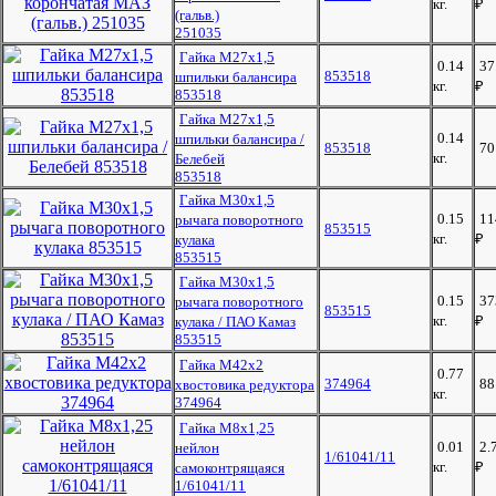
кг.
₽
(гальв.)
251035
Гайка М27х1,5
0.14
37
853518
шпильки балансира
кг.
₽
853518
Гайка М27х1,5
0.14
шпильки балансира /
853518
7
кг.
Белебей
853518
Гайка М30х1,5
0.15
11
рычага поворотного
853515
кг.
₽
кулака
853515
Гайка М30х1,5
0.15
37
рычага поворотного
853515
кг.
₽
кулака / ПАО Камаз
853515
Гайка М42х2
0.77
374964
8
хвостовика редуктора
кг.
374964
Гайка М8х1,25
0.01
2.
нейлон
1/61041/11
кг.
₽
самоконтрящаяся
1/61041/11