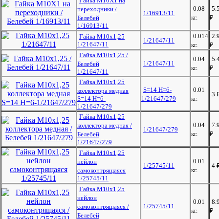
Гайка М10Х1 на
0.08
5.
переходники /
1/16913/11
кг.
₽
Белебей
1/16913/11
0.014
2.
Гайка М10х1,25
1/21647/11
1/21647/11
кг.
₽
Гайка М10х1,25 /
0.04
5.
1/21647/11
Белебей
кг.
₽
1/21647/11
Гайка М10х1,25
S=14 H=6-
0.01
коллектора медная
3
S=14 H=6-
1/21647/279
кг.
1/21647/279
Гайка М10х1,25
0.04
7.
коллектора медная /
1/21647/279
кг.
₽
Белебей
1/21647/279
Гайка М10х1,25
0.01
нейлон
1/25745/11
4
кг.
самоконтрящаяся
1/25745/11
Гайка М10х1,25
нейлон
0.01
8.
1/25745/11
самоконтрящаяся /
кг.
₽
Белебей