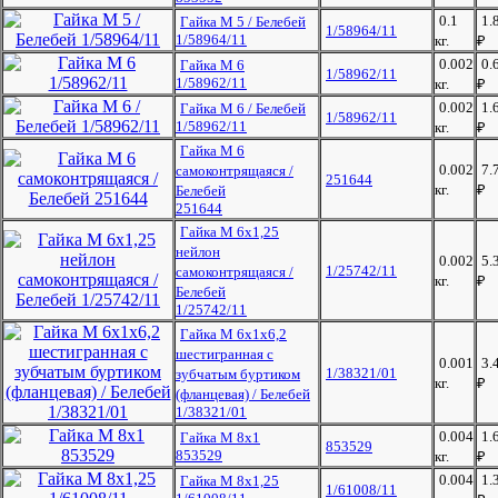
0.1
1.
Гайка М 5 / Белебей
1/58964/11
1/58964/11
кг.
₽
0.002
0.
Гайка М 6
1/58962/11
1/58962/11
кг.
₽
0.002
1.
Гайка М 6 / Белебей
1/58962/11
1/58962/11
кг.
₽
Гайка М 6
0.002
7.
самоконтрящаяся /
251644
кг.
₽
Белебей
251644
Гайка М 6х1,25
нейлон
0.002
5.
1/25742/11
самоконтрящаяся /
кг.
₽
Белебей
1/25742/11
Гайка М 6х1х6,2
шестигранная с
0.001
3.
1/38321/01
зубчатым буртиком
кг.
₽
(фланцевая) / Белебей
1/38321/01
0.004
1.
Гайка М 8х1
853529
853529
кг.
₽
0.004
1.
Гайка М 8х1,25
1/61008/11