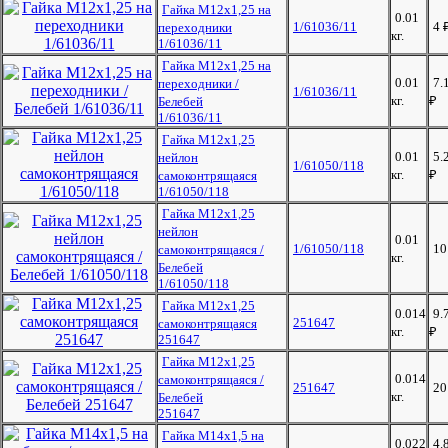
Гайка М12х1,25 на
0.01
1/61036/11
4
переходники
кг.
1/61036/11
Гайка М12х1,25 на
0.01
7.
переходники /
1/61036/11
кг.
₽
Белебей
1/61036/11
Гайка М12х1,25
0.01
5.
нейлон
1/61050/118
кг.
₽
самоконтрящаяся
1/61050/118
Гайка М12х1,25
нейлон
0.01
1/61050/118
1
самоконтрящаяся /
кг.
Белебей
1/61050/118
Гайка М12х1,25
0.014
9.
251647
самоконтрящаяся
кг.
₽
251647
Гайка М12х1,25
0.014
самоконтрящаяся /
251647
2
кг.
Белебей
251647
Гайка М14х1,5 на
0.022
4.