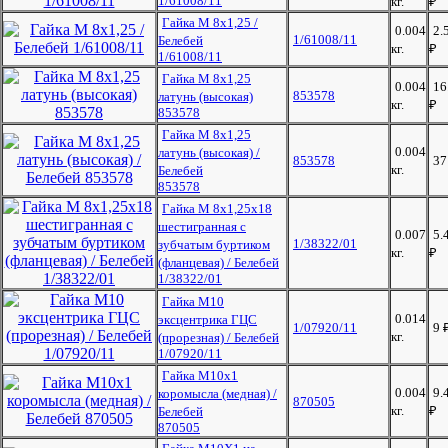
1/61008/11
кг.
₽
Гайка М 8х1,25 /
0.004
2.
1/61008/11
Белебей
кг.
₽
1/61008/11
Гайка М 8х1,25
0.004
16
853578
латунь (высокая)
кг.
₽
853578
Гайка М 8х1,25
0.004
латунь (высокая) /
853578
3
кг.
Белебей
853578
Гайка М 8х1,25х18
шестигранная с
0.007
5.
1/38322/01
зубчатым буртиком
кг.
₽
(фланцевая) / Белебей
1/38322/01
Гайка М10
0.014
эксцентрика ГЦС
1/07920/11
9
кг.
(прорезная) / Белебей
1/07920/11
Гайка М10х1
0.004
9.
коромысла (медная) /
870505
кг.
₽
Белебей
870505