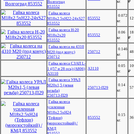
кг.
₽
Волгоград
853552
Гайка колеса
0.072
853552
1
М18х2.5хН22-24хS27
кг.
853552
Гайка колеса Н-20
0.06
18
853552
М18х2х20
кг.
₽
853552
Гайка колеса на 4310
0.146
250712
4
М20 (под конус)
кг.
250712
Гайка колеса СЗАП L-
0.05
10
А3110
1 ((57 и 28 ось) (А806)
кг.
₽
А3110
Гайка колеса УРАЛ
0.14
М20х1,5 (левая
250713-П29
5
кг.
резьба)
250713-П29
Гайка колеса
усиленная
М18х2.5хH24
0.15
853552
3
(Тефлон)
кг.
(морозостойкий) /
КМД
853552