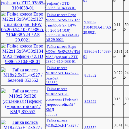
01
кг.
₽
(тефлон) / ZTD
93865-3104038-01
Гайка колеса Евро
М22х1.5хSW32хH27
93865-
0.11
59
с шайбой (ан. BPW
3104038A-H / AS
кг.
₽
05.260.54.10.0)
29.0021
93865-3104038A-H /
AS 29.0021
Гайка колеса Евро
93865-3104038-
0.171
51
М22х1.5хSW33xH34
01
кг.
₽
МАЗ (тефлон) / ZTD
93865-3104038-01
Гайка колеса
0.072
24
М18х2.5хH14хS27 /
853552
кг.
₽
Белебей
853552
Гайка колеса
М18х2.5хH20
0.15
30
усиленная (Тефлон)
853552
кг.
₽
(морозостойкий) /
КМД
853552
Гайка колеса
0.041
4.
М18х2.5хН14хS27 /
853552