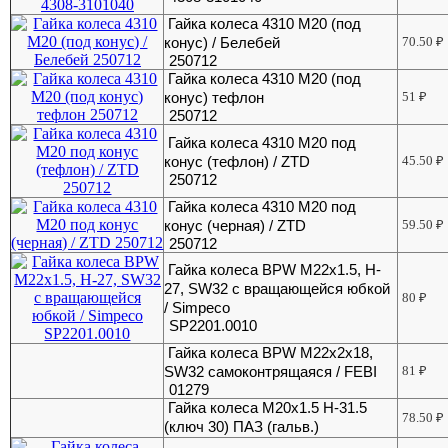
Гайка колеса 4310 М20 (под
конус) / Белебей
70.50
₽
250712
Гайка колеса 4310 М20 (под
конус) тефлон
51
₽
250712
Гайка колеса 4310 М20 под
конус (тефлон) / ZTD
45.50
₽
250712
Гайка колеса 4310 М20 под
конус (черная) / ZTD
59.50
₽
250712
Гайка колеса BPW М22х1.5, H-
27, SW32 с вращающейся юбкой
80
₽
/ Simpeco
SP2201.0010
Гайка колеса BPW М22х2х18,
SW32 самоконтрящаяся / FEBI
81
₽
01279
Гайка колеса M20x1.5 H-31.5
78.50
₽
(ключ 30) ПАЗ (гальв.)