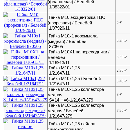
(фланцевая) / Белебей
1/38322/01
Гайка М10 эксцентрика ГЦС
(прорезная) / Белебей
9
₽
1/07920/11
Гайка М10х1 коромысла
(медная) / Белебей
9.40
₽
870505
Гайка М10Х1 на переходники /
Белебей
5.50
₽
1/16913/11
Гайка М10х1,25
2.90
₽
1/21647/11
Гайка М10х1,25 / Белебей
5.40
₽
1/21647/11
Гайка М10х1,25 коллектора
медная
3
₽
S=14 H=6-1/21647/279
Гайка М10х1,25 коллектора
медная / Белебей
7.90
₽
1/21647/279
Гайка М10х1,25 нейлон
самоконтрящаяся
4
₽