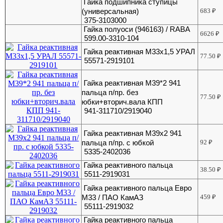
Гайка подшипника ступицы
(универсальная)
683
₽
375-3103000
Гайка полуоси (946163) / RABA
6626
₽
599.00-3310-104
Гайка реактивная М33х1,5 УРАЛ
77.50
₽
55571-2919101
Гайка реактивная М39*2 941
пальца п/пр. без
77.50
₽
юбки+вторич.вала КПП
941-311710/2919040
Гайка реактивная М39х2 941
пальца п/пр. с юбкой
92
₽
5335-2402036
Гайка реактивного пальца
38.50
₽
5511-2919031
Гайка реактивного пальца Евро
М33 / ПАО КамАЗ
459
₽
55111-2919032
Гайка реактивного пальца