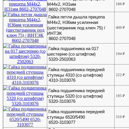
М44х2, H31мм
188
₽
8602-2707048
Гайка петли дышла прицепа
М44х2, H36мм усиленная
(шестигранник под ключ 75) /
409
₽
ИНТЭК
8602-2707048
Гайка подшипника на 017
шестерню (со штифтом)
194
₽
5320-2502063
Гайка подшипника передней
ступицы 4310 (со штифтом)
222
₽
4310-3103076
Гайка подшипника передней
ступицы 5320 (со штифтом)
195
₽
5320-3103076
Гайка подшипника передней
ступицы 6520/5490
310
₽
6520-3103077