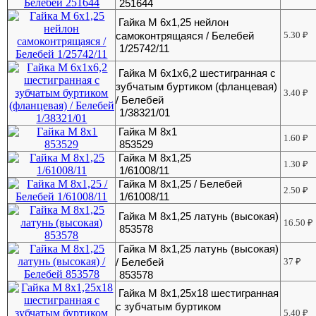
251644
Гайка М 6х1,25 нейлон
самоконтрящаяся / Белебей
5.30
₽
1/25742/11
Гайка М 6х1х6,2 шестигранная с
зубчатым буртиком (фланцевая)
3.40
₽
/ Белебей
1/38321/01
Гайка М 8х1
1.60
₽
853529
Гайка М 8х1,25
1.30
₽
1/61008/11
Гайка М 8х1,25 / Белебей
2.50
₽
1/61008/11
Гайка М 8х1,25 латунь (высокая)
16.50
₽
853578
Гайка М 8х1,25 латунь (высокая)
/ Белебей
37
₽
853578
Гайка М 8х1,25х18 шестигранная
с зубчатым буртиком
5.40
₽