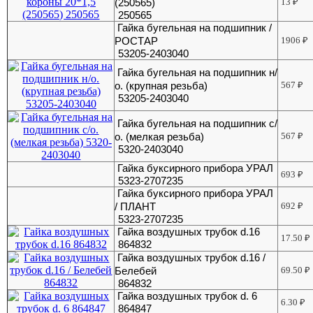
(250565)
13
₽
250565
Гайка бугельная на подшипник /
РОСТАР
1906
₽
53205-2403040
Гайка бугельная на подшипник н/
о. (крупная резьба)
567
₽
53205-2403040
Гайка бугельная на подшипник с/
о. (мелкая резьба)
567
₽
5320-2403040
Гайка буксирного прибора УРАЛ
693
₽
5323-2707235
Гайка буксирного прибора УРАЛ
/ ПЛАНТ
692
₽
5323-2707235
Гайка воздушных трубок d.16
17.50
₽
864832
Гайка воздушных трубок d.16 /
Белебей
69.50
₽
864832
Гайка воздушных трубок d. 6
6.30
₽
864847