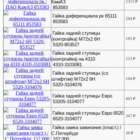
КамАЗ
2315
₽
853583
Гайка диференциала рк 65111
284
₽
853583
Гайка задней ступицы
(контргайка) М72х2 6Н
195
₽
5320-853527
Гайка задней ступицы
(контргайка) на 4310
223
₽
4310-3103081
Гайка задней ступицы (со
штифтом) М72х2 6Н
184
₽
5320-3104076
Гайка задней ступицы Евро
465
₽
53205-3104077
Гайка задней ступицы Евро 6520
347
₽
6520-3104077
Гайка замка зажигания (пласт.) /
С.Петербург
36
₽
157.000