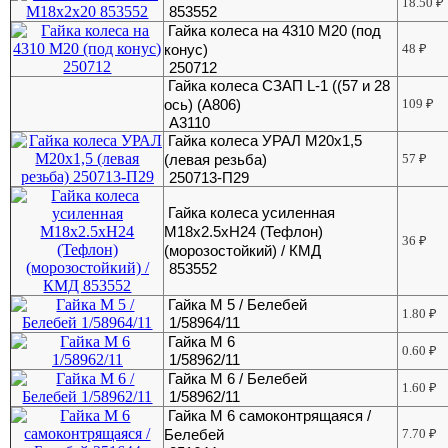
18.50
₽
853552
Гайка колеса на 4310 М20 (под
конус)
48
₽
250712
Гайка колеса СЗАП L-1 ((57 и 28
ось) (А806)
109
₽
А3110
Гайка колеса УРАЛ М20х1,5
(левая резьба)
57
₽
250713-П29
Гайка колеса усиленная
М18х2.5хH24 (Тефлон)
36
₽
(морозостойкий) / КМД
853552
Гайка М 5 / Белебей
1.80
₽
1/58964/11
Гайка М 6
0.60
₽
1/58962/11
Гайка М 6 / Белебей
1.60
₽
1/58962/11
Гайка М 6 самоконтрящаяся /
Белебей
7.70
₽