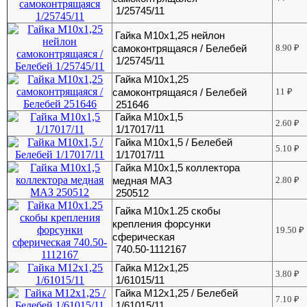
1/25745/11
Гайка М10х1,25 нейлон
самоконтрящаяся / Белебей
8.90
₽
1/25745/11
Гайка М10х1,25
самоконтрящаяся / Белебей
11
₽
251646
Гайка М10х1,5
2.60
₽
1/17017/11
Гайка М10х1,5 / Белебей
5.10
₽
1/17017/11
Гайка М10х1,5 коллектора
медная МАЗ
2.80
₽
250512
Гайка М10х1.25 скобы
крепления форсунки
19.50
₽
сферическая
740.50-1112167
Гайка М12х1,25
3.80
₽
1/61015/11
Гайка М12х1,25 / Белебей
7.10
₽
1/61015/11