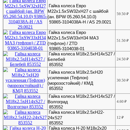
Гайка колеса Евро
М22х1.5хSW32хH27 с шайбой
59.50
₽
(ан. BPW 05.260.54.10.0)
93865-3104038A-H / AS 29.0021
Гайка колеса Евро
М22х1.5хSW33xH34 МАЗ
51.50
₽
(тефлон) / ZTD
93865-3104038-01
Гайка колеса М18х2.5хH14хS27 /
Белебей
24.50
₽
853552
Гайка колеса М18х2.5хH20
усиленная (Тефлон)
30.50
₽
(морозостойкий) / КМД
853552
Гайка колеса М18х2.5хН14хS27 /
Волгоград
4.60
₽
853552
Гайка колеса М18х2.5хН22-
24хS27
12
₽
853552
Гайка колеса Н-20 М18х2х20