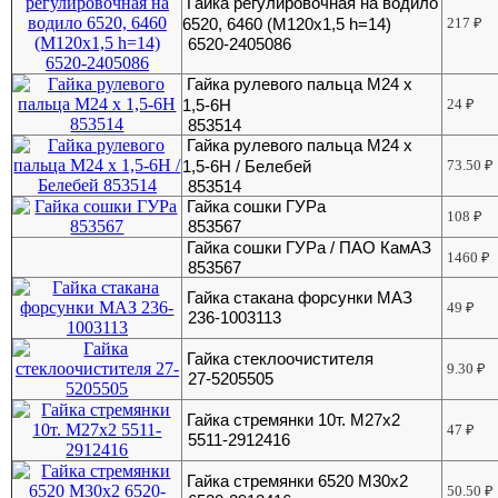
Гайка регулировочная на водило
6520, 6460 (М120х1,5 h=14)
217
₽
6520-2405086
Гайка рулевого пальца М24 х
1,5-6Н
24
₽
853514
Гайка рулевого пальца М24 х
1,5-6Н / Белебей
73.50
₽
853514
Гайка сошки ГУРа
108
₽
853567
Гайка сошки ГУРа / ПАО КамАЗ
1460
₽
853567
Гайка стакана форсунки МАЗ
49
₽
236-1003113
Гайка стеклоочистителя
9.30
₽
27-5205505
Гайка стремянки 10т. М27х2
47
₽
5511-2912416
Гайка стремянки 6520 М30х2
50.50
₽