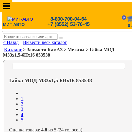
0
8-800-700-04-64
+7 (8552) 53-76-45
МИГ-АВТО
0
< Назад
|
Вывести весь каталог
Каталог
> Запчасти КамАЗ > Метизы > Гайка МОД
М33х1,5-6Нх16 853538
Гайка МОД М33х1,5-6Нх16 853538
1
2
3
4
5
Оценка товара:
4.8
из 5 (24 голосов)