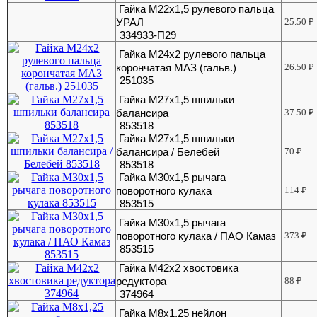
Гайка М22х1,5 рулевого пальца
УРАЛ
25.50
₽
334933-П29
Гайка М24х2 рулевого пальца
корончатая МАЗ (гальв.)
26.50
₽
251035
Гайка М27х1,5 шпильки
балансира
37.50
₽
853518
Гайка М27х1,5 шпильки
балансира / Белебей
70
₽
853518
Гайка М30х1,5 рычага
поворотного кулака
114
₽
853515
Гайка М30х1,5 рычага
поворотного кулака / ПАО Камаз
373
₽
853515
Гайка М42х2 хвостовика
редуктора
88
₽
374964
Гайка М8х1,25 нейлон