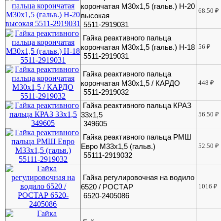
корончатая М30х1,5 (гальв.) H-20
68.50
₽
высокая
5511-2919031
Гайка реактивного пальца
корончатая М30х1,5 (гальв.) Н-18
56
₽
5511-2919031
Гайка реактивного пальца
корончатая М30х1,5 / КАРДО
448
₽
5511-2919032
Гайка реактивного пальца КРАЗ
33х1,5
56.50
₽
349605
Гайка реактивного пальца РМШ
Евро М33х1,5 (гальв.)
52.50
₽
55111-2919032
Гайка регулировочная на водило
6520 / РОСТАР
1016
₽
6520-2405086