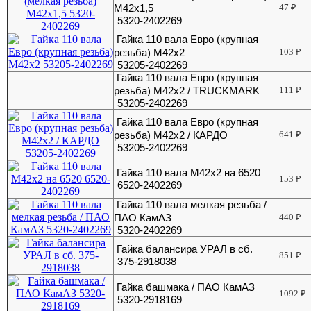
М42х1,5
47
₽
5320-2402269
Гайка 110 вала Евро (крупная
резьба) М42х2
103
₽
53205-2402269
Гайка 110 вала Евро (крупная
резьба) М42х2 / TRUCKMARK
111
₽
53205-2402269
Гайка 110 вала Евро (крупная
резьба) М42х2 / КАРДО
641
₽
53205-2402269
Гайка 110 вала М42х2 на 6520
153
₽
6520-2402269
Гайка 110 вала мелкая резьба /
ПАО КамАЗ
440
₽
5320-2402269
Гайка балансира УРАЛ в сб.
851
₽
375-2918038
Гайка башмака / ПАО КамАЗ
1092
₽
5320-2918169