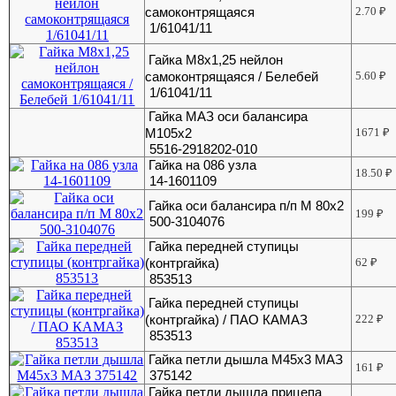
самоконтрящаяся
2.70
₽
1/61041/11
Гайка М8х1,25 нейлон
самоконтрящаяся / Белебей
5.60
₽
1/61041/11
Гайка МАЗ оси балансира
М105х2
1671
₽
5516-2918202-010
Гайка на 086 узла
18.50
₽
14-1601109
Гайка оси балансира п/п М 80х2
199
₽
500-3104076
Гайка передней ступицы
(контргайка)
62
₽
853513
Гайка передней ступицы
(контргайка) / ПАО КАМАЗ
222
₽
853513
Гайка петли дышла М45х3 МАЗ
161
₽
375142
Гайка петли дышла прицепа