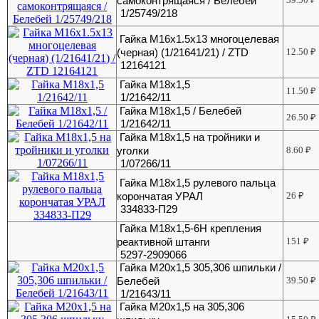
самоконтрящаяся / Белебей
1/25749/218
Гайка М16х1.5х13 многоцелевая
(черная) (1/21641/21) / ZTD
12.50
₽
12164121
Гайка М18х1,5
11.50
₽
1/21642/11
Гайка М18х1,5 / Белебей
26.50
₽
1/21642/11
Гайка М18х1,5 на тройники и
уголки
8.60
₽
1/07266/11
Гайка М18х1,5 рулевого пальца
корончатая УРАЛ
26
₽
334833-П29
Гайка М18х1,5-6Н крепления
реактивной штанги
151
₽
5297-2909066
Гайка М20х1,5 305,306 шпильки /
Белебей
39.50
₽
1/21643/11
Гайка М20х1,5 на 305,306