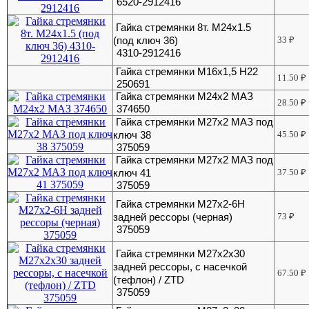
6520-2912416
Гайка стремянки 8т. М24х1.5
(под ключ 36)
33
₽
4310-2912416
Гайка стремянки М16х1,5 Н22
11.50
₽
250691
Гайка стремянки М24х2 МАЗ
28.50
₽
374650
Гайка стремянки М27х2 МАЗ под
ключ 38
45.50
₽
375059
Гайка стремянки М27х2 МАЗ под
ключ 41
37.50
₽
375059
Гайка стремянки М27х2-6Н
задней рессоры (черная)
73
₽
375059
Гайка стремянки М27х2х30
задней рессоры, с насечкой
67.50
₽
(тефлон) / ZTD
375059