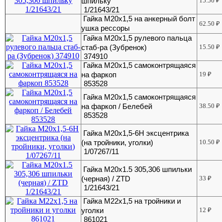
шпильку
15.50
₽
1/21643/21
Гайка М20х1,5 на анкерный болт
62.50
₽
ушка рессоры
Гайка М20х1,5 рулевого пальца
стаб-ра (Зубренок)
15.50
₽
374910
Гайка М20х1,5 самоконтрящаяся
на фаркоп
19
₽
853528
Гайка М20х1,5 самоконтрящаяся
на фаркоп / Белебей
38.50
₽
853528
Гайка М20х1,5-6Н эксцентрика
(на тройники, уголки)
10.50
₽
1/07267/11
Гайка М20х1.5 305,306 шпильки
(черная) / ZTD
33
₽
1/21643/21
Гайка М22х1,5 на тройники и
уголки
12
₽
861021