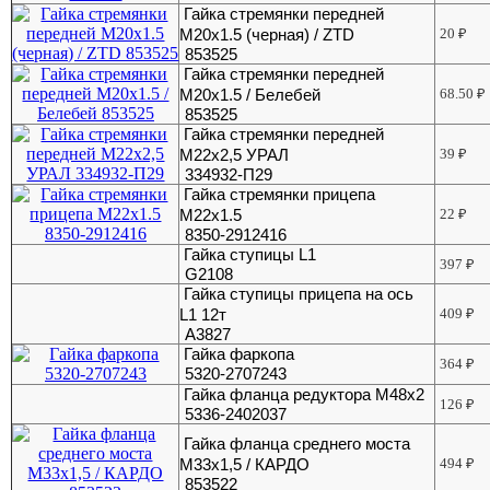
Гайка стремянки передней
М20х1.5 (черная) / ZTD
20
₽
853525
Гайка стремянки передней
М20х1.5 / Белебей
68.50
₽
853525
Гайка стремянки передней
М22х2,5 УРАЛ
39
₽
334932-П29
Гайка стремянки прицепа
М22х1.5
22
₽
8350-2912416
Гайка ступицы L1
397
₽
G2108
Гайка ступицы прицепа на ось
L1 12т
409
₽
А3827
Гайка фаркопа
364
₽
5320-2707243
Гайка фланца редуктора М48х2
126
₽
5336-2402037
Гайка фланца среднего моста
М33х1,5 / КАРДО
494
₽
853522