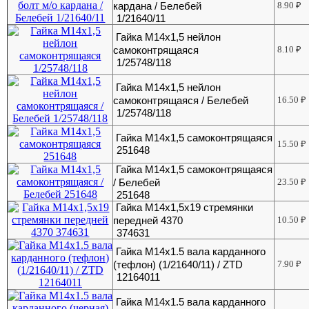
кардана / Белебей
8.90
₽
1/21640/11
Гайка М14х1,5 нейлон
самоконтрящаяся
8.10
₽
1/25748/118
Гайка М14х1,5 нейлон
самоконтрящаяся / Белебей
16.50
₽
1/25748/118
Гайка М14х1,5 самоконтрящаяся
15.50
₽
251648
Гайка М14х1,5 самоконтрящаяся
/ Белебей
23.50
₽
251648
Гайка М14х1,5х19 стремянки
передней 4370
10.50
₽
374631
Гайка М14х1.5 вала карданного
(тефлон) (1/21640/11) / ZTD
7.90
₽
12164011
Гайка М14х1.5 вала карданного