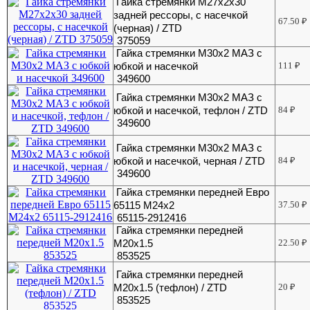
Гайка стремянки М27х2х30
задней рессоры, с насечкой
67.50
₽
(черная) / ZTD
375059
Гайка стремянки М30х2 МАЗ с
юбкой и насечкой
111
₽
349600
Гайка стремянки М30х2 МАЗ с
юбкой и насечкой, тефлон / ZTD
84
₽
349600
Гайка стремянки М30х2 МАЗ с
юбкой и насечкой, черная / ZTD
84
₽
349600
Гайка стремянки передней Евро
65115 М24х2
37.50
₽
65115-2912416
Гайка стремянки передней
М20х1.5
22.50
₽
853525
Гайка стремянки передней
М20х1.5 (тефлон) / ZTD
20
₽
853525