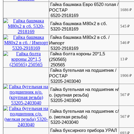
Гайка башмака Евро 6520 голая /
РОСТАР
1686
₽
6520-2918169
Гайка башмака М80х2 в сб.
545
₽
5320-2918169
Гайка башмака М80х2 в сб. /
Импорт
546
₽
5320-2918169
Гайка болта короны 20*1,5
(250565)
13
₽
250565
Гайка бугельная на подшипник /
РОСТАР
1906
₽
53205-2403040
Гайка бугельная на подшипник н/
о. (крупная резьба)
567
₽
53205-2403040
Гайка бугельная на подшипник с/
о. (мелкая резьба)
567
₽
5320-2403040
Гайка буксирного прибора УРАЛ
693
₽