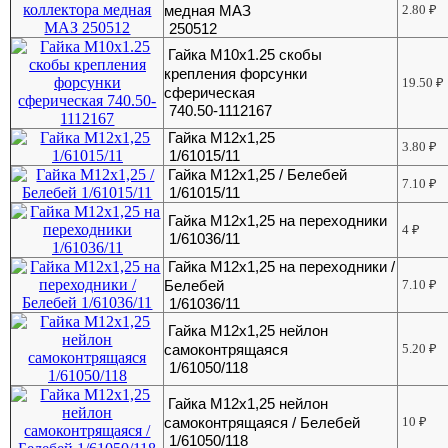
медная МАЗ
2.80
₽
250512
Гайка М10х1.25 скобы
крепления форсунки
19.50
₽
сферическая
740.50-1112167
Гайка М12х1,25
3.80
₽
1/61015/11
Гайка М12х1,25 / Белебей
7.10
₽
1/61015/11
Гайка М12х1,25 на переходники
4
₽
1/61036/11
Гайка М12х1,25 на переходники /
Белебей
7.10
₽
1/61036/11
Гайка М12х1,25 нейлон
самоконтрящаяся
5.20
₽
1/61050/118
Гайка М12х1,25 нейлон
самоконтрящаяся / Белебей
10
₽
1/61050/118