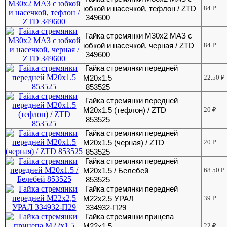
юбкой и насечкой, тефлон / ZTD
84
₽
349600
Гайка стремянки М30х2 МАЗ с
юбкой и насечкой, черная / ZTD
84
₽
349600
Гайка стремянки передней
М20х1.5
22.50
₽
853525
Гайка стремянки передней
М20х1.5 (тефлон) / ZTD
20
₽
853525
Гайка стремянки передней
М20х1.5 (черная) / ZTD
20
₽
853525
Гайка стремянки передней
М20х1.5 / Белебей
68.50
₽
853525
Гайка стремянки передней
М22х2,5 УРАЛ
39
₽
334932-П29
Гайка стремянки прицепа
М22х1.5
22
₽