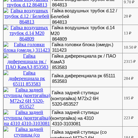
9.70
₽
864813
Гайка воздушных трубок d.12 /
Белебей
20
₽
864813
Гайка воздушных трубок d.14
М20
13
₽
864809
Гайка головки блока (омедн.)
10.50
₽
311423
Гайка диференциала рк / ПАО
КамАЗ
2315
₽
853583
Гайка диференциала рк 65111
284
₽
853583
Гайка задней ступицы
(контргайка) М72х2 6Н
195
₽
5320-853527
Гайка задней ступицы
(контргайка) на 4310
223
₽
4310-3103081
Гайка задней ступицы (со
штифтом) М72х2 6Н
184
₽