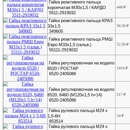
Гайка реактивного пальца
корончатая М30х1,5 / КАРДО
448
₽
5511-2919032
Гайка реактивного пальца КРАЗ
33х1,5
56.50
₽
349605
Гайка реактивного пальца РМШ
Евро М33х1,5 (гальв.)
52.50
₽
55111-2919032
Гайка регулировочная на водило
6520 / РОСТАР
1016
₽
6520-2405086
Гайка регулировочная на водило
6520, 6460 (М120х1,5 h=14)
217
₽
6520-2405086
Гайка рулевого пальца М24 х
1,5-6Н
24
₽
853514
Гайка рулевого пальца М24 х