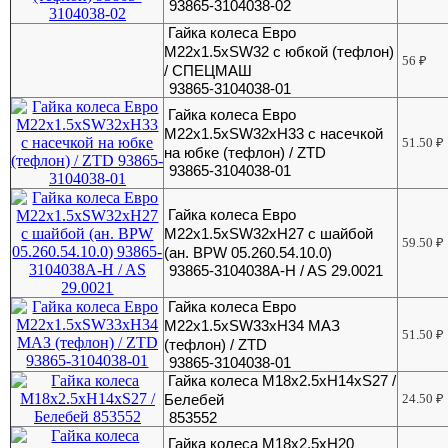
93865-3104038-02
Гайка колеса Евро
М22х1.5хSW32 с юбкой (тефлон)
56
₽
/ СПЕЦМАШ
93865-3104038-01
Гайка колеса Евро
М22х1.5хSW32xH33 с насечкой
51.50
₽
на юбке (тефлон) / ZTD
93865-3104038-01
Гайка колеса Евро
М22х1.5хSW32хH27 с шайбой
59.50
₽
(ан. BPW 05.260.54.10.0)
93865-3104038A-H / AS 29.0021
Гайка колеса Евро
М22х1.5хSW33xH34 МАЗ
51.50
₽
(тефлон) / ZTD
93865-3104038-01
Гайка колеса М18х2.5хH14хS27 /
Белебей
24.50
₽
853552
Гайка колеса М18х2.5хH20