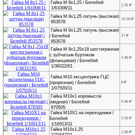
Гайка М 8х1,25 / Белебей
2.50
₽
1/61008/11
Гайка М 8х1,25 латунь (высокая)
16.50
₽
853578
Гайка М 8х1,25 латунь (высокая)
/ Белебей
37
₽
853578
Гайка М 8х1,25х18 шестигранная
с зубчатым буртиком
5.40
₽
(фланцевая) / Белебей
1/38322/01
Гайка М10 эксцентрика ГЦС
(прорезная) / Белебей
9
₽
1/07920/11
Гайка М10х1 коромысла
(медная) / Белебей
9.40
₽
870505
Гайка М10Х1 на переходники /
Белебей
5.50
₽
1/16913/11
Гайка М10х1,25
2.90
₽
1/21647/11