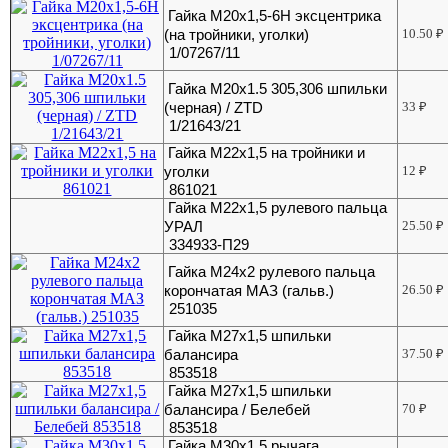
Гайка М20х1,5-6Н эксцентрика
(на тройники, уголки)
10.50
₽
1/07267/11
Гайка М20х1.5 305,306 шпильки
(черная) / ZTD
33
₽
1/21643/21
Гайка М22х1,5 на тройники и
уголки
12
₽
861021
Гайка М22х1,5 рулевого пальца
УРАЛ
25.50
₽
334933-П29
Гайка М24х2 рулевого пальца
корончатая МАЗ (гальв.)
26.50
₽
251035
Гайка М27х1,5 шпильки
балансира
37.50
₽
853518
Гайка М27х1,5 шпильки
балансира / Белебей
70
₽
853518
Гайка М30х1,5 рычага