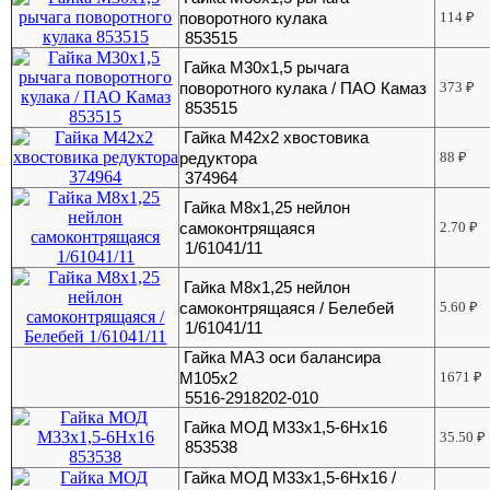
поворотного кулака
114
₽
853515
Гайка М30х1,5 рычага
поворотного кулака / ПАО Камаз
373
₽
853515
Гайка М42х2 хвостовика
редуктора
88
₽
374964
Гайка М8х1,25 нейлон
самоконтрящаяся
2.70
₽
1/61041/11
Гайка М8х1,25 нейлон
самоконтрящаяся / Белебей
5.60
₽
1/61041/11
Гайка МАЗ оси балансира
М105х2
1671
₽
5516-2918202-010
Гайка МОД М33х1,5-6Нх16
35.50
₽
853538
Гайка МОД М33х1,5-6Нх16 /