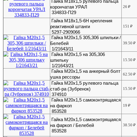
Гайка М18х1,5 рулевого пальца
корончатая УРАЛ
26
₽
334833-П29
Гайка М18х1,5-6Н крепления
реактивной штанги
151
₽
5297-2909066
Гайка М20х1,5 305,306 шпильки /
Белебей
39.50
₽
1/21643/11
Гайка М20х1,5 на 305,306
шпильку
15.50
₽
1/21643/21
Гайка М20х1,5 на анкерный болт
62.50
₽
ушка рессоры
Гайка М20х1,5 рулевого пальца
стаб-ра (Зубренок)
15.50
₽
374910
Гайка М20х1,5 самоконтрящаяся
на фаркоп
19
₽
853528
Гайка М20х1,5 самоконтрящаяся
на фаркоп / Белебей
38.50
₽
853528