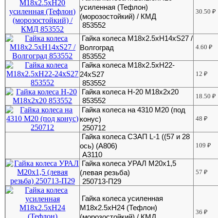
усиленная (Тефлон)
30.50
₽
(морозостойкий) / КМД
853552
Гайка колеса М18х2.5хН14хS27 /
Волгоград
4.60
₽
853552
Гайка колеса М18х2.5хН22-
24хS27
12
₽
853552
Гайка колеса Н-20 М18х2х20
18.50
₽
853552
Гайка колеса на 4310 М20 (под
конус)
48
₽
250712
Гайка колеса СЗАП L-1 ((57 и 28
ось) (А806)
109
₽
А3110
Гайка колеса УРАЛ М20х1,5
(левая резьба)
57
₽
250713-П29
Гайка колеса усиленная
М18х2.5хH24 (Тефлон)
36
₽
(морозостойкий) / КМД