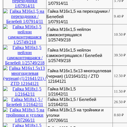
5.70
₽
1/07914/11
Гайка М16х1,5 на переходники /
Белебей
9.40
₽
1/07914/11
Гайка М16х1,5 нейлон
самоконтрящаяся
10.50
₽
1/25749/218
Гайка М16х1,5 нейлон
самоконтрящаяся / Белебей
39.50
₽
1/25749/218
Гайка М16х1.5х13 многоцелевая
(черная) (1/21641/21) / ZTD
12.50
₽
12164121
Гайка М18х1,5
11.50
₽
1/21642/11
Гайка М18х1,5 / Белебей
26.50
₽
1/21642/11
Гайка М18х1,5 на тройники и
уголки
8.60
₽
1/07266/11