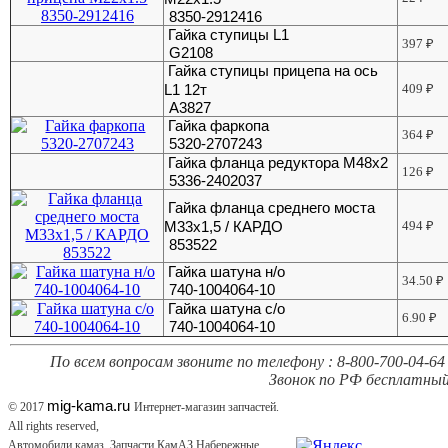
8350-2912416
Гайка ступицы L1
397
₽
G2108
Гайка ступицы прицепа на ось
L1 12т
409
₽
А3827
Гайка фаркопа
364
₽
5320-2707243
Гайка фланца редуктора М48х2
126
₽
5336-2402037
Гайка фланца среднего моста
М33х1,5 / КАРДО
494
₽
853522
Гайка шатуна н/о
34.50
₽
740-1004064-10
Гайка шатуна с/о
6.90
₽
740-1004064-10
По всем вопросам звоните по телефону : 8-800-700-04-64 
Звонок по РФ бесплатный
mig-kama.ru
© 2017
Интернет-магазин запчастей.
All rights reserved,
Автомобили камаз, Запчасти КамАЗ Набережные