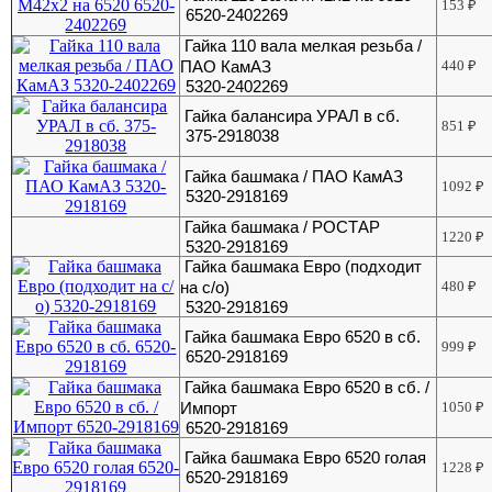
153
₽
6520-2402269
Гайка 110 вала мелкая резьба /
ПАО КамАЗ
440
₽
5320-2402269
Гайка балансира УРАЛ в сб.
851
₽
375-2918038
Гайка башмака / ПАО КамАЗ
1092
₽
5320-2918169
Гайка башмака / РОСТАР
1220
₽
5320-2918169
Гайка башмака Евро (подходит
на с/о)
480
₽
5320-2918169
Гайка башмака Евро 6520 в сб.
999
₽
6520-2918169
Гайка башмака Евро 6520 в сб. /
Импорт
1050
₽
6520-2918169
Гайка башмака Евро 6520 голая
1228
₽
6520-2918169