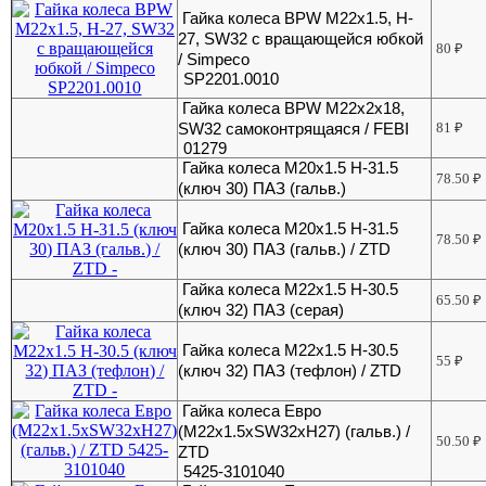
Гайка колеса BPW М22х1.5, H-
27, SW32 с вращающейся юбкой
80
₽
/ Simpeco
SP2201.0010
Гайка колеса BPW М22х2х18,
SW32 самоконтрящаяся / FEBI
81
₽
01279
Гайка колеса M20x1.5 H-31.5
78.50
₽
(ключ 30) ПАЗ (гальв.)
Гайка колеса M20x1.5 H-31.5
78.50
₽
(ключ 30) ПАЗ (гальв.) / ZTD
Гайка колеса M22x1.5 H-30.5
65.50
₽
(ключ 32) ПАЗ (серая)
Гайка колеса M22x1.5 H-30.5
55
₽
(ключ 32) ПАЗ (тефлон) / ZTD
Гайка колеса Евро
(M22x1.5xSW32xH27) (гальв.) /
50.50
₽
ZTD
5425-3101040