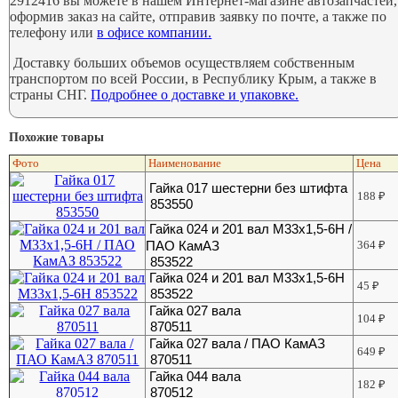
2912416 вы можете в нашем Интернет-магазине автозапчастей,
оформив заказ на сайте, отправив заявку по почте, а также по
телефону или
в офисе компании.
Доставку больших объемов осуществляем собственным
транспортом по всей России, в Республику Крым, а также в
страны СНГ.
Подробнее о доставке и упаковке.
Похожие товары
Фото
Наименование
Цена
Гайка 017 шестерни без штифта
188
₽
853550
Гайка 024 и 201 вал М33х1,5-6Н /
ПАО КамАЗ
364
₽
853522
Гайка 024 и 201 вал М33х1,5-6Н
45
₽
853522
Гайка 027 вала
104
₽
870511
Гайка 027 вала / ПАО КамАЗ
649
₽
870511
Гайка 044 вала
182
₽
870512