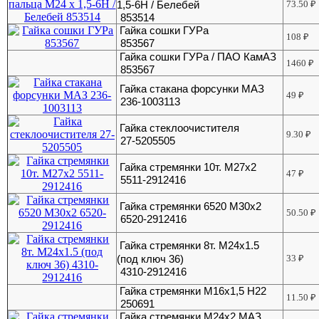
1,5-6Н / Белебей
73.50
₽
853514
Гайка сошки ГУРа
108
₽
853567
Гайка сошки ГУРа / ПАО КамАЗ
1460
₽
853567
Гайка стакана форсунки МАЗ
49
₽
236-1003113
Гайка стеклоочистителя
9.30
₽
27-5205505
Гайка стремянки 10т. М27х2
47
₽
5511-2912416
Гайка стремянки 6520 М30х2
50.50
₽
6520-2912416
Гайка стремянки 8т. М24х1.5
(под ключ 36)
33
₽
4310-2912416
Гайка стремянки М16х1,5 Н22
11.50
₽
250691
Гайка стремянки М24х2 МАЗ