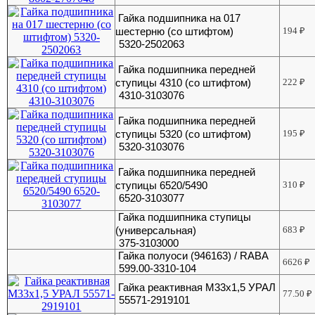
Гайка подшипника на 017
шестерню (со штифтом)
194
₽
5320-2502063
Гайка подшипника передней
ступицы 4310 (со штифтом)
222
₽
4310-3103076
Гайка подшипника передней
ступицы 5320 (со штифтом)
195
₽
5320-3103076
Гайка подшипника передней
ступицы 6520/5490
310
₽
6520-3103077
Гайка подшипника ступицы
(универсальная)
683
₽
375-3103000
Гайка полуоси (946163) / RABA
6626
₽
599.00-3310-104
Гайка реактивная М33х1,5 УРАЛ
77.50
₽
55571-2919101