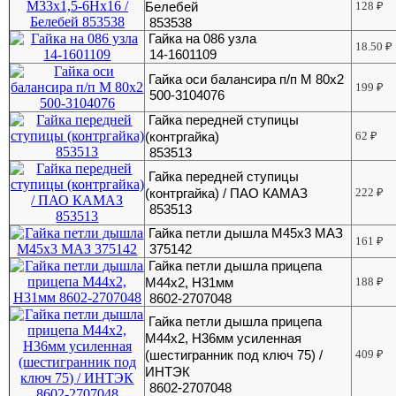
Белебей
128
₽
853538
Гайка на 086 узла
18.50
₽
14-1601109
Гайка оси балансира п/п М 80х2
199
₽
500-3104076
Гайка передней ступицы
(контргайка)
62
₽
853513
Гайка передней ступицы
(контргайка) / ПАО КАМАЗ
222
₽
853513
Гайка петли дышла М45х3 МАЗ
161
₽
375142
Гайка петли дышла прицепа
М44х2, H31мм
188
₽
8602-2707048
Гайка петли дышла прицепа
М44х2, H36мм усиленная
(шестигранник под ключ 75) /
409
₽
ИНТЭК
8602-2707048