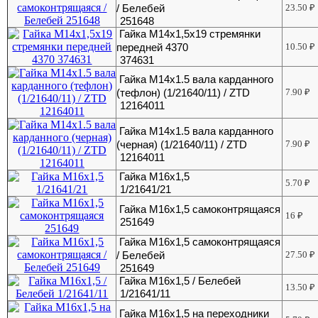
/ Белебей
23.50
₽
251648
Гайка М14х1,5х19 стремянки
передней 4370
10.50
₽
374631
Гайка М14х1.5 вала карданного
(тефлон) (1/21640/11) / ZTD
7.90
₽
12164011
Гайка М14х1.5 вала карданного
(черная) (1/21640/11) / ZTD
7.90
₽
12164011
Гайка М16х1,5
5.70
₽
1/21641/21
Гайка М16х1,5 самоконтрящаяся
16
₽
251649
Гайка М16х1,5 самоконтрящаяся
/ Белебей
27.50
₽
251649
Гайка М16х1,5 / Белебей
13.50
₽
1/21641/11
Гайка М16х1,5 на переходники