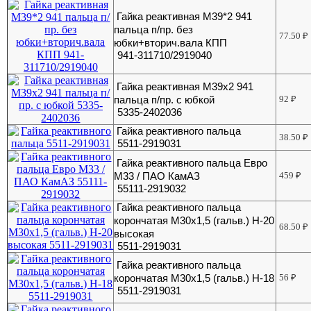
Гайка реактивная М39*2 941
пальца п/пр. без
77.50
₽
юбки+вторич.вала КПП
941-311710/2919040
Гайка реактивная М39х2 941
пальца п/пр. с юбкой
92
₽
5335-2402036
Гайка реактивного пальца
38.50
₽
5511-2919031
Гайка реактивного пальца Евро
М33 / ПАО КамАЗ
459
₽
55111-2919032
Гайка реактивного пальца
корончатая М30х1,5 (гальв.) H-20
68.50
₽
высокая
5511-2919031
Гайка реактивного пальца
корончатая М30х1,5 (гальв.) Н-18
56
₽
5511-2919031