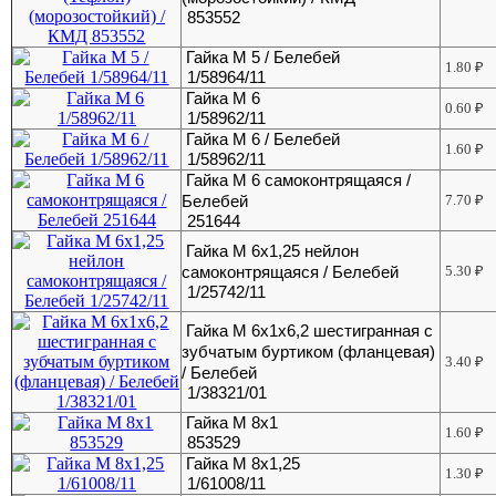
853552
Гайка М 5 / Белебей
1.80
₽
1/58964/11
Гайка М 6
0.60
₽
1/58962/11
Гайка М 6 / Белебей
1.60
₽
1/58962/11
Гайка М 6 самоконтрящаяся /
Белебей
7.70
₽
251644
Гайка М 6х1,25 нейлон
самоконтрящаяся / Белебей
5.30
₽
1/25742/11
Гайка М 6х1х6,2 шестигранная с
зубчатым буртиком (фланцевая)
3.40
₽
/ Белебей
1/38321/01
Гайка М 8х1
1.60
₽
853529
Гайка М 8х1,25
1.30
₽
1/61008/11