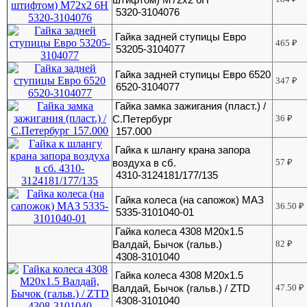
5320-3104076
Гайка задней ступицы Евро
465
₽
53205-3104077
Гайка задней ступицы Евро 6520
347
₽
6520-3104077
Гайка замка зажигания (пласт.) /
С.Петербург
36
₽
157.000
Гайка к шлангу крана запора
воздуха в сб.
57
₽
4310-3124181/177/135
Гайка колеса (на сапожок) МАЗ
36.50
₽
5335-3101040-01
Гайка колеса 4308 М20х1.5
Валдай, Бычок (гальв.)
82
₽
4308-3101040
Гайка колеса 4308 М20х1.5
Валдай, Бычок (гальв.) / ZTD
47.50
₽
4308-3101040