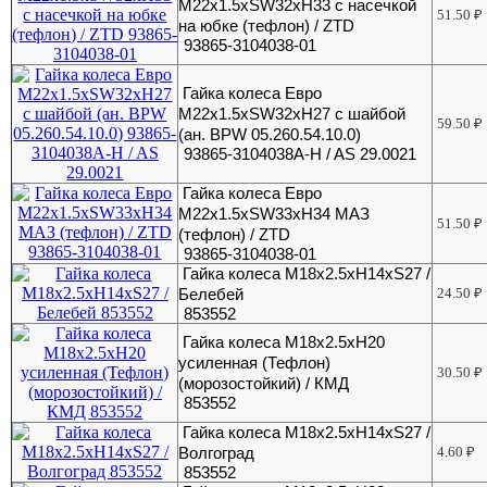
М22х1.5хSW32xH33 с насечкой
51.50
₽
на юбке (тефлон) / ZTD
93865-3104038-01
Гайка колеса Евро
М22х1.5хSW32хH27 с шайбой
59.50
₽
(ан. BPW 05.260.54.10.0)
93865-3104038A-H / AS 29.0021
Гайка колеса Евро
М22х1.5хSW33xH34 МАЗ
51.50
₽
(тефлон) / ZTD
93865-3104038-01
Гайка колеса М18х2.5хH14хS27 /
Белебей
24.50
₽
853552
Гайка колеса М18х2.5хH20
усиленная (Тефлон)
30.50
₽
(морозостойкий) / КМД
853552
Гайка колеса М18х2.5хН14хS27 /
Волгоград
4.60
₽
853552