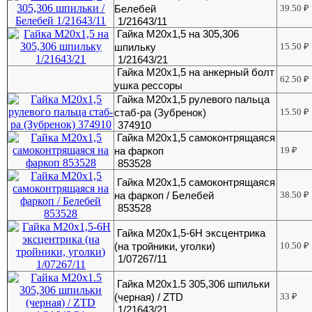
Белебей
39.50
₽
1/21643/11
Гайка М20х1,5 на 305,306
шпильку
15.50
₽
1/21643/21
Гайка М20х1,5 на анкерный болт
62.50
₽
ушка рессоры
Гайка М20х1,5 рулевого пальца
стаб-ра (Зубренок)
15.50
₽
374910
Гайка М20х1,5 самоконтрящаяся
на фаркоп
19
₽
853528
Гайка М20х1,5 самоконтрящаяся
на фаркоп / Белебей
38.50
₽
853528
Гайка М20х1,5-6Н эксцентрика
(на тройники, уголки)
10.50
₽
1/07267/11
Гайка М20х1.5 305,306 шпильки
(черная) / ZTD
33
₽
1/21643/21