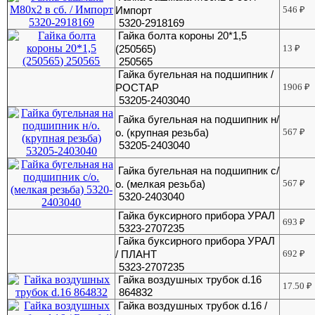
Импорт
546
₽
5320-2918169
Гайка болта короны 20*1,5
(250565)
13
₽
250565
Гайка бугельная на подшипник /
РОСТАР
1906
₽
53205-2403040
Гайка бугельная на подшипник н/
о. (крупная резьба)
567
₽
53205-2403040
Гайка бугельная на подшипник с/
о. (мелкая резьба)
567
₽
5320-2403040
Гайка буксирного прибора УРАЛ
693
₽
5323-2707235
Гайка буксирного прибора УРАЛ
/ ПЛАНТ
692
₽
5323-2707235
Гайка воздушных трубок d.16
17.50
₽
864832
Гайка воздушных трубок d.16 /