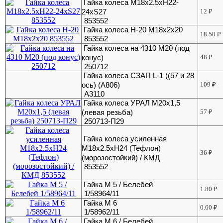
Гайка колеса М18х2.5хН22-
24хS27
12
₽
853552
Гайка колеса Н-20 М18х2х20
18.50
₽
853552
Гайка колеса на 4310 М20 (под
конус)
48
₽
250712
Гайка колеса СЗАП L-1 ((57 и 28
ось) (А806)
109
₽
А3110
Гайка колеса УРАЛ М20х1,5
(левая резьба)
57
₽
250713-П29
Гайка колеса усиленная
М18х2.5хH24 (Тефлон)
36
₽
(морозостойкий) / КМД
853552
Гайка М 5 / Белебей
1.80
₽
1/58964/11
Гайка М 6
0.60
₽
1/58962/11
Гайка М 6 / Белебей