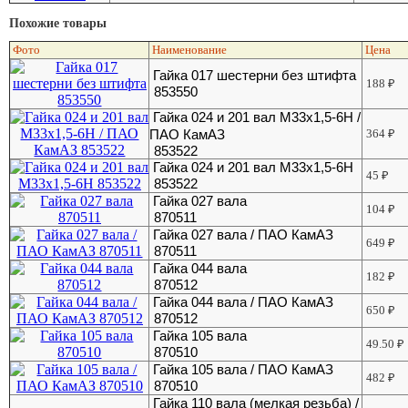
Похожие товары
Фото
Наименование
Цена
Гайка 017 шестерни без штифта
188
₽
853550
Гайка 024 и 201 вал М33х1,5-6Н /
ПАО КамАЗ
364
₽
853522
Гайка 024 и 201 вал М33х1,5-6Н
45
₽
853522
Гайка 027 вала
104
₽
870511
Гайка 027 вала / ПАО КамАЗ
649
₽
870511
Гайка 044 вала
182
₽
870512
Гайка 044 вала / ПАО КамАЗ
650
₽
870512
Гайка 105 вала
49.50
₽
870510
Гайка 105 вала / ПАО КамАЗ
482
₽
870510
Гайка 110 вала (мелкая резьба) /