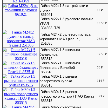
Гайка М22х1,5 на тройники и
уголки
12
₽
861021
Гайка М22х1,5 рулевого пальца
УРАЛ
25.50
₽
334933-П29
Гайка М24х2 рулевого пальца
корончатая МАЗ (гальв.)
26.50
₽
251035
Гайка М27х1,5 шпильки
балансира
37.50
₽
853518
Гайка М27х1,5 шпильки
балансира / Белебей
70
₽
853518
Гайка М30х1,5 рычага
поворотного кулака
114
₽
853515
Гайка М30х1,5 рычага
поворотного кулака / ПАО Камаз
373
₽
853515
Гайка М42х2 хвостовика