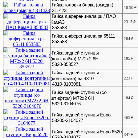
Гайка головки блока (омедн.)
10.50
₽
311423
Гайка диференциала рк / ПАО
КамАЗ
2315
₽
853583
Гайка диференциала рк 65111
284
₽
853583
Гайка задней ступицы
(контргайка) М72х2 6Н
195
₽
5320-853527
Гайка задней ступицы
(контргайка) на 4310
223
₽
4310-3103081
Гайка задней ступицы (со
штифтом) М72х2 6Н
184
₽
5320-3104076
Гайка задней ступицы Евро
465
₽
53205-3104077
Гайка задней ступицы Евро 6520
347
₽
6520-3104077