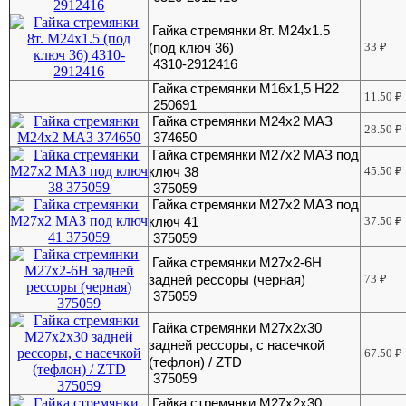
Гайка стремянки 8т. М24х1.5
(под ключ 36)
33
₽
4310-2912416
Гайка стремянки М16х1,5 Н22
11.50
₽
250691
Гайка стремянки М24х2 МАЗ
28.50
₽
374650
Гайка стремянки М27х2 МАЗ под
ключ 38
45.50
₽
375059
Гайка стремянки М27х2 МАЗ под
ключ 41
37.50
₽
375059
Гайка стремянки М27х2-6Н
задней рессоры (черная)
73
₽
375059
Гайка стремянки М27х2х30
задней рессоры, с насечкой
67.50
₽
(тефлон) / ZTD
375059
Гайка стремянки М27х2х30