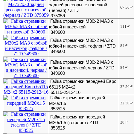
задней рессоры, с насечкой
67.50
₽
(черная) / ZTD
375059
Гайка стремянки М30х2 МАЗ с
юбкой и насечкой
111
₽
349600
Гайка стремянки М30х2 МАЗ с
юбкой и насечкой, тефлон / ZTD
84
₽
349600
Гайка стремянки М30х2 МАЗ с
юбкой и насечкой, черная / ZTD
84
₽
349600
Гайка стремянки передней Евро
65115 М24х2
37.50
₽
65115-2912416
Гайка стремянки передней
М20х1.5
22.50
₽
853525
Гайка стремянки передней
М20х1.5 (тефлон) / ZTD
20
₽
853525