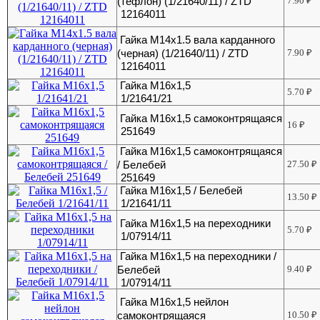
(тефлон) (1/21640/11) / ZTD
7.90
₽
12164011
Гайка М14х1.5 вала карданного
(черная) (1/21640/11) / ZTD
7.90
₽
12164011
Гайка М16х1,5
5.70
₽
1/21641/21
Гайка М16х1,5 самоконтрящаяся
16
₽
251649
Гайка М16х1,5 самоконтрящаяся
/ Белебей
27.50
₽
251649
Гайка М16х1,5 / Белебей
13.50
₽
1/21641/11
Гайка М16х1,5 на переходники
5.70
₽
1/07914/11
Гайка М16х1,5 на переходники /
Белебей
9.40
₽
1/07914/11
Гайка М16х1,5 нейлон
самоконтрящаяся
10.50
₽