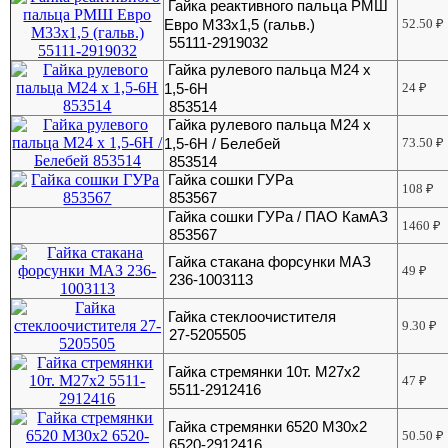
Гайка реактивного пальца РМШ
Евро М33х1,5 (гальв.)
52.50
₽
55111-2919032
Гайка рулевого пальца М24 х
1,5-6Н
24
₽
853514
Гайка рулевого пальца М24 х
1,5-6Н / Белебей
73.50
₽
853514
Гайка сошки ГУРа
108
₽
853567
Гайка сошки ГУРа / ПАО КамАЗ
1460
₽
853567
Гайка стакана форсунки МАЗ
49
₽
236-1003113
Гайка стеклоочистителя
9.30
₽
27-5205505
Гайка стремянки 10т. М27х2
47
₽
5511-2912416
Гайка стремянки 6520 М30х2
50.50
₽
6520-2912416