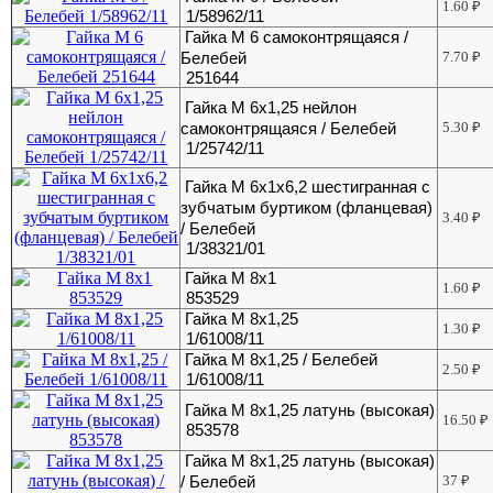
1.60
₽
1/58962/11
Гайка М 6 самоконтрящаяся /
Белебей
7.70
₽
251644
Гайка М 6х1,25 нейлон
самоконтрящаяся / Белебей
5.30
₽
1/25742/11
Гайка М 6х1х6,2 шестигранная с
зубчатым буртиком (фланцевая)
3.40
₽
/ Белебей
1/38321/01
Гайка М 8х1
1.60
₽
853529
Гайка М 8х1,25
1.30
₽
1/61008/11
Гайка М 8х1,25 / Белебей
2.50
₽
1/61008/11
Гайка М 8х1,25 латунь (высокая)
16.50
₽
853578
Гайка М 8х1,25 латунь (высокая)
/ Белебей
37
₽