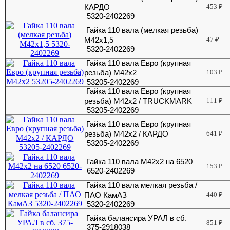
КАРДО
453
₽
5320-2402269
Гайка 110 вала (мелкая резьба)
М42х1,5
47
₽
5320-2402269
Гайка 110 вала Евро (крупная
резьба) М42х2
103
₽
53205-2402269
Гайка 110 вала Евро (крупная
резьба) М42х2 / TRUCKMARK
111
₽
53205-2402269
Гайка 110 вала Евро (крупная
резьба) М42х2 / КАРДО
641
₽
53205-2402269
Гайка 110 вала М42х2 на 6520
153
₽
6520-2402269
Гайка 110 вала мелкая резьба /
ПАО КамАЗ
440
₽
5320-2402269
Гайка балансира УРАЛ в сб.
851
₽
375-2918038