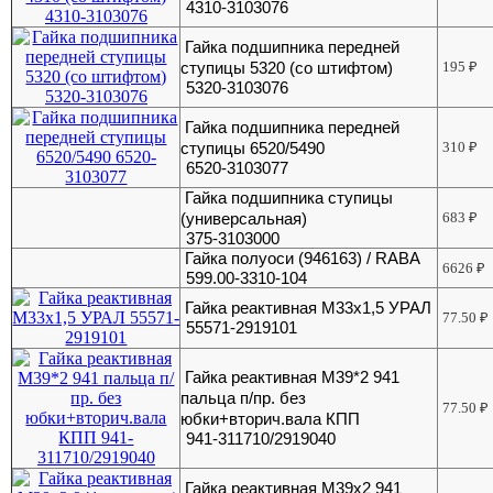
4310-3103076
Гайка подшипника передней
ступицы 5320 (со штифтом)
195
₽
5320-3103076
Гайка подшипника передней
ступицы 6520/5490
310
₽
6520-3103077
Гайка подшипника ступицы
(универсальная)
683
₽
375-3103000
Гайка полуоси (946163) / RABA
6626
₽
599.00-3310-104
Гайка реактивная М33х1,5 УРАЛ
77.50
₽
55571-2919101
Гайка реактивная М39*2 941
пальца п/пр. без
77.50
₽
юбки+вторич.вала КПП
941-311710/2919040
Гайка реактивная М39х2 941