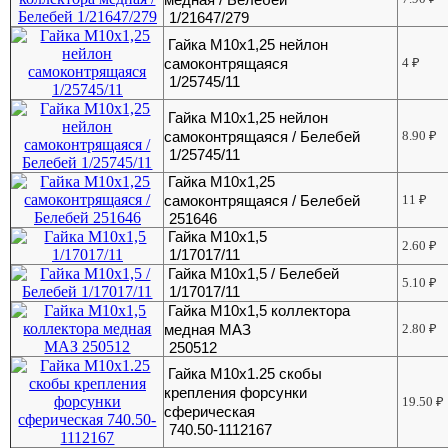
1/21647/279
Гайка М10х1,25 нейлон
самоконтрящаяся
4
₽
1/25745/11
Гайка М10х1,25 нейлон
самоконтрящаяся / Белебей
8.90
₽
1/25745/11
Гайка М10х1,25
самоконтрящаяся / Белебей
11
₽
251646
Гайка М10х1,5
2.60
₽
1/17017/11
Гайка М10х1,5 / Белебей
5.10
₽
1/17017/11
Гайка М10х1,5 коллектора
медная МАЗ
2.80
₽
250512
Гайка М10х1.25 скобы
крепления форсунки
19.50
₽
сферическая
740.50-1112167