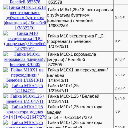
853578
Гайка М 8х1,25х18 шестигранная
с зубчатым буртиком
5.40
₽
(фланцевая) / Белебей
1/38322/01
Гайка М10 эксцентрика ГЦС
(прорезная) / Белебей
9
₽
1/07920/11
Гайка М10х1 коромысла
(медная) / Белебей
9.40
₽
870505
Гайка М10Х1 на переходники /
Белебей
5.50
₽
1/16913/11
Гайка М10х1,25
2.90
₽
1/21647/11
Гайка М10х1,25 / Белебей
5.40
₽
1/21647/11
Гайка М10х1,25 коллектора
медная
3
₽
S=14 H=6-1/21647/279
Гайка М10х1,25 коллектора
медная / Белебей
7.90
₽