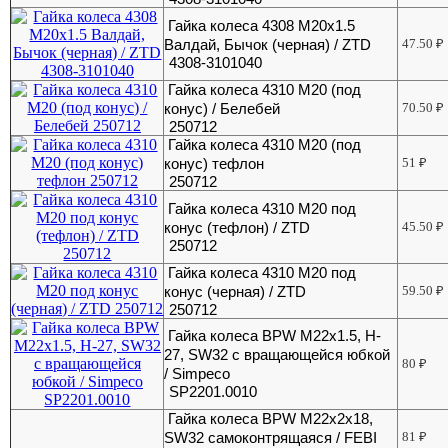
Гайка колеса 4308 М20х1.5
Валдай, Бычок (черная) / ZTD
47.50
₽
4308-3101040
Гайка колеса 4310 М20 (под
конус) / Белебей
70.50
₽
250712
Гайка колеса 4310 М20 (под
конус) тефлон
51
₽
250712
Гайка колеса 4310 М20 под
конус (тефлон) / ZTD
45.50
₽
250712
Гайка колеса 4310 М20 под
конус (черная) / ZTD
59.50
₽
250712
Гайка колеса BPW М22х1.5, H-
27, SW32 с вращающейся юбкой
80
₽
/ Simpeco
SP2201.0010
Гайка колеса BPW М22х2х18,
SW32 самоконтрящаяся / FEBI
81
₽