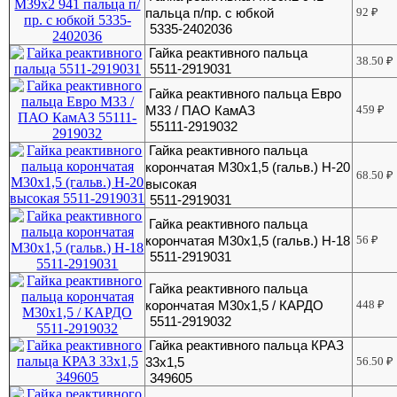
пальца п/пр. с юбкой
92
₽
5335-2402036
Гайка реактивного пальца
38.50
₽
5511-2919031
Гайка реактивного пальца Евро
М33 / ПАО КамАЗ
459
₽
55111-2919032
Гайка реактивного пальца
корончатая М30х1,5 (гальв.) H-20
68.50
₽
высокая
5511-2919031
Гайка реактивного пальца
корончатая М30х1,5 (гальв.) Н-18
56
₽
5511-2919031
Гайка реактивного пальца
корончатая М30х1,5 / КАРДО
448
₽
5511-2919032
Гайка реактивного пальца КРАЗ
33х1,5
56.50
₽
349605