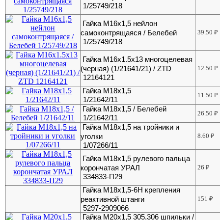
1/25749/218
Гайка М16х1,5 нейлон
самоконтрящаяся / Белебей
39.50
₽
1/25749/218
Гайка М16х1.5х13 многоцелевая
(черная) (1/21641/21) / ZTD
12.50
₽
12164121
Гайка М18х1,5
11.50
₽
1/21642/11
Гайка М18х1,5 / Белебей
26.50
₽
1/21642/11
Гайка М18х1,5 на тройники и
уголки
8.60
₽
1/07266/11
Гайка М18х1,5 рулевого пальца
корончатая УРАЛ
26
₽
334833-П29
Гайка М18х1,5-6Н крепления
реактивной штанги
151
₽
5297-2909066
Гайка М20х1,5 305,306 шпильки /