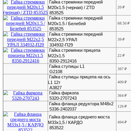
Гайка стремянки передней
М20х1.5 (черная) / ZTD
20
₽
853525
Гайка стремянки передней
М20х1.5 / Белебей
68.50
₽
853525
Гайка стремянки передней
М22х2,5 УРАЛ
39
₽
334932-П29
Гайка стремянки прицепа
М22х1.5
22
₽
8350-2912416
Гайка ступицы L1
397
₽
G2108
Гайка ступицы прицепа на ось
L1 12т
409
₽
А3827
Гайка фаркопа
364
₽
5320-2707243
Гайка фланца редуктора М48х2
126
₽
5336-2402037
Гайка фланца среднего моста
М33х1,5 / КАРДО
494
₽
853522