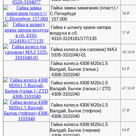
Гайка замка зажигания (пласт.) /
С.Петербург
36
₽
157.000
Гайка к шлангу крана запора
воздуха в сб.
57
₽
4310-3124181/177/135
Гайка колеса (на сапожок) МАЗ
36.50
₽
5335-3101040-01
Гайка колеса 4308 М20х1.5
Валдай, Бычок (гальв.)
82
₽
4308-3101040
Гайка колеса 4308 М20х1.5
Валдай, Бычок (гальв.) / ZTD
47.50
₽
4308-3101040
Гайка колеса 4308 М20х1.5
Валдай, Бычок (тефлон)
57
₽
4308-3101040
Гайка колеса 4308 М20х1.5
Валдай, Бычок (черная)
64
₽
4308-3101040