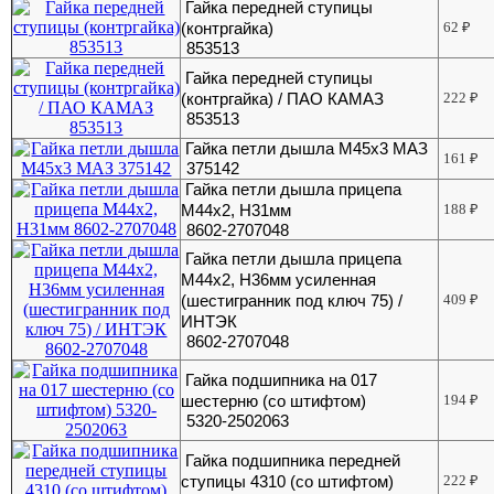
Гайка передней ступицы
(контргайка)
62
₽
853513
Гайка передней ступицы
(контргайка) / ПАО КАМАЗ
222
₽
853513
Гайка петли дышла М45х3 МАЗ
161
₽
375142
Гайка петли дышла прицепа
М44х2, H31мм
188
₽
8602-2707048
Гайка петли дышла прицепа
М44х2, H36мм усиленная
(шестигранник под ключ 75) /
409
₽
ИНТЭК
8602-2707048
Гайка подшипника на 017
шестерню (со штифтом)
194
₽
5320-2502063
Гайка подшипника передней
ступицы 4310 (со штифтом)
222
₽