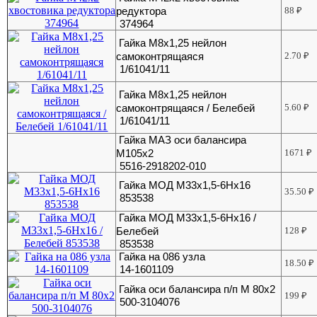
редуктора
88
₽
374964
Гайка М8х1,25 нейлон
самоконтрящаяся
2.70
₽
1/61041/11
Гайка М8х1,25 нейлон
самоконтрящаяся / Белебей
5.60
₽
1/61041/11
Гайка МАЗ оси балансира
М105х2
1671
₽
5516-2918202-010
Гайка МОД М33х1,5-6Нх16
35.50
₽
853538
Гайка МОД М33х1,5-6Нх16 /
Белебей
128
₽
853538
Гайка на 086 узла
18.50
₽
14-1601109
Гайка оси балансира п/п М 80х2
199
₽
500-3104076