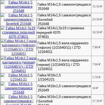
Гайка М14х1,5 самоконтрящаяся
15.50
₽
251648
Гайка М14х1,5 самоконтрящаяся
/ Белебей
23.50
₽
251648
Гайка М14х1,5х19 стремянки
передней 4370
10.50
₽
374631
Гайка М14х1.5 вала карданного
(тефлон) (1/21640/11) / ZTD
7.90
₽
12164011
Гайка М14х1.5 вала карданного
(черная) (1/21640/11) / ZTD
7.90
₽
12164011
Гайка М16х1,5
5.70
₽
1/21641/21
Гайка М16х1,5 самоконтрящаяся
16
₽
251649
Гайка М16х1,5 самоконтрящаяся
/ Белебей
27.50
₽