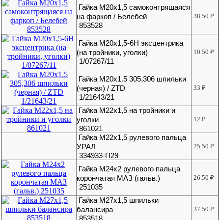
Гайка М20х1,5 самоконтрящаяся
на фаркоп / Белебей
38.50
₽
853528
Гайка М20х1,5-6Н эксцентрика
(на тройники, уголки)
10.50
₽
1/07267/11
Гайка М20х1.5 305,306 шпильки
(черная) / ZTD
33
₽
1/21643/21
Гайка М22х1,5 на тройники и
уголки
12
₽
861021
Гайка М22х1,5 рулевого пальца
УРАЛ
25.50
₽
334933-П29
Гайка М24х2 рулевого пальца
корончатая МАЗ (гальв.)
26.50
₽
251035
Гайка М27х1,5 шпильки
балансира
37.50
₽
853518