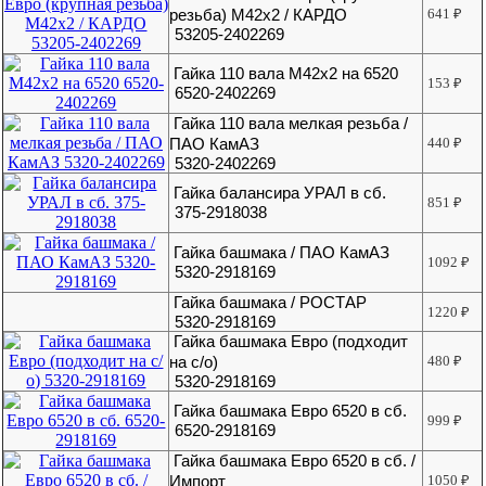
резьба) М42х2 / КАРДО
641
₽
53205-2402269
Гайка 110 вала М42х2 на 6520
153
₽
6520-2402269
Гайка 110 вала мелкая резьба /
ПАО КамАЗ
440
₽
5320-2402269
Гайка балансира УРАЛ в сб.
851
₽
375-2918038
Гайка башмака / ПАО КамАЗ
1092
₽
5320-2918169
Гайка башмака / РОСТАР
1220
₽
5320-2918169
Гайка башмака Евро (подходит
на с/о)
480
₽
5320-2918169
Гайка башмака Евро 6520 в сб.
999
₽
6520-2918169
Гайка башмака Евро 6520 в сб. /
Импорт
1050
₽