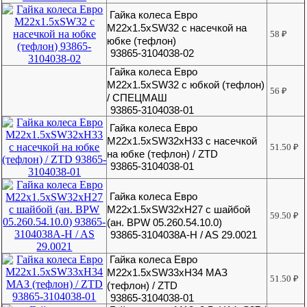
Гайка колеса Евро
М22х1.5хSW32 с насечкой на
58
₽
юбке (тефлон)
93865-3104038-02
Гайка колеса Евро
М22х1.5хSW32 с юбкой (тефлон)
56
₽
/ СПЕЦМАШ
93865-3104038-01
Гайка колеса Евро
М22х1.5хSW32xH33 с насечкой
51.50
₽
на юбке (тефлон) / ZTD
93865-3104038-01
Гайка колеса Евро
М22х1.5хSW32хH27 с шайбой
59.50
₽
(ан. BPW 05.260.54.10.0)
93865-3104038A-H / AS 29.0021
Гайка колеса Евро
М22х1.5хSW33xH34 МАЗ
51.50
₽
(тефлон) / ZTD
93865-3104038-01