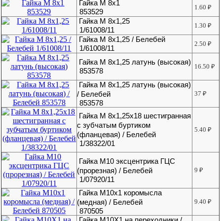
Гайка М 8х1
1.60
₽
853529
Гайка М 8х1,25
1.30
₽
1/61008/11
Гайка М 8х1,25 / Белебей
2.50
₽
1/61008/11
Гайка М 8х1,25 латунь (высокая)
16.50
₽
853578
Гайка М 8х1,25 латунь (высокая)
/ Белебей
37
₽
853578
Гайка М 8х1,25х18 шестигранная
с зубчатым буртиком
5.40
₽
(фланцевая) / Белебей
1/38322/01
Гайка М10 эксцентрика ГЦС
(прорезная) / Белебей
9
₽
1/07920/11
Гайка М10х1 коромысла
(медная) / Белебей
9.40
₽
870505
Гайка М10Х1 на переходники /