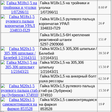
Гайка М18х1,5 на тройники и
уголки
8.60
₽
1/07266/11
Гайка М18х1,5 рулевого пальца
корончатая УРАЛ
26
₽
334833-П29
Гайка М18х1,5-6Н крепления
реактивной штанги
151
₽
5297-2909066
Гайка М20х1,5 305,306 шпильки /
Белебей
39.50
₽
1/21643/11
Гайка М20х1,5 на 305,306
шпильку
15.50
₽
1/21643/21
Гайка М20х1,5 на анкерный болт
62.50
₽
ушка рессоры
Гайка М20х1,5 рулевого пальца
стаб-ра (Зубренок)
15.50
₽
374910
Гайка М20х1,5 самоконтрящаяся
на фаркоп
19
₽
853528