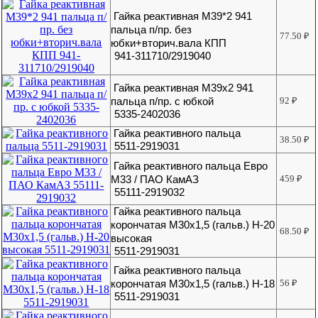
Гайка реактивная М39*2 941
пальца п/пр. без
77.50
₽
юбки+вторич.вала КПП
941-311710/2919040
Гайка реактивная М39х2 941
пальца п/пр. с юбкой
92
₽
5335-2402036
Гайка реактивного пальца
38.50
₽
5511-2919031
Гайка реактивного пальца Евро
М33 / ПАО КамАЗ
459
₽
55111-2919032
Гайка реактивного пальца
корончатая М30х1,5 (гальв.) H-20
68.50
₽
высокая
5511-2919031
Гайка реактивного пальца
корончатая М30х1,5 (гальв.) Н-18
56
₽
5511-2919031