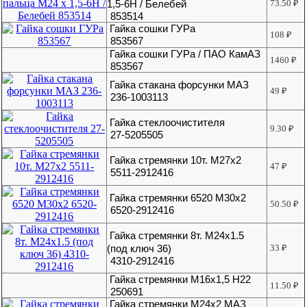
1,5-6Н / Белебей
73.50
₽
853514
Гайка сошки ГУРа
108
₽
853567
Гайка сошки ГУРа / ПАО КамАЗ
1460
₽
853567
Гайка стакана форсунки МАЗ
49
₽
236-1003113
Гайка стеклоочистителя
9.30
₽
27-5205505
Гайка стремянки 10т. М27х2
47
₽
5511-2912416
Гайка стремянки 6520 М30х2
50.50
₽
6520-2912416
Гайка стремянки 8т. М24х1.5
(под ключ 36)
33
₽
4310-2912416
Гайка стремянки М16х1,5 Н22
11.50
₽
250691
Гайка стремянки М24х2 МАЗ