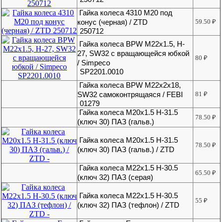
Гайка колеса 4310 М20 под
конус (черная) / ZTD
59.50
₽
250712
Гайка колеса BPW М22х1.5, H-
27, SW32 с вращающейся юбкой
80
₽
/ Simpeco
SP2201.0010
Гайка колеса BPW М22х2х18,
SW32 самоконтрящаяся / FEBI
81
₽
01279
Гайка колеса M20x1.5 H-31.5
78.50
₽
(ключ 30) ПАЗ (гальв.)
Гайка колеса M20x1.5 H-31.5
78.50
₽
(ключ 30) ПАЗ (гальв.) / ZTD
Гайка колеса M22x1.5 H-30.5
65.50
₽
(ключ 32) ПАЗ (серая)
Гайка колеса M22x1.5 H-30.5
55
₽
(ключ 32) ПАЗ (тефлон) / ZTD