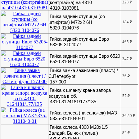
(контргайка) на 4310
223
₽
4310-3103081
Гайка задней ступицы (со
штифтом) М72х2 6Н
184
₽
5320-3104076
Гайка задней ступицы Евро
465
₽
53205-3104077
Гайка задней ступицы Евро 6520
347
₽
6520-3104077
Гайка замка зажигания (пласт.) /
С.Петербург
36
₽
157.000
Гайка к шлангу крана запора
воздуха в сб.
57
₽
4310-3124181/177/135
Гайка колеса (на сапожок) МАЗ
36.50
₽
5335-3101040-01
Гайка колеса 4308 М20х1.5
Валдай, Бычок (гальв.)
82
₽
4308-3101040