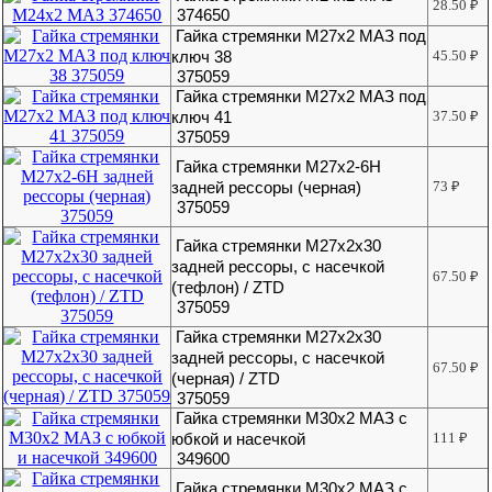
28.50
₽
374650
Гайка стремянки М27х2 МАЗ под
ключ 38
45.50
₽
375059
Гайка стремянки М27х2 МАЗ под
ключ 41
37.50
₽
375059
Гайка стремянки М27х2-6Н
задней рессоры (черная)
73
₽
375059
Гайка стремянки М27х2х30
задней рессоры, с насечкой
67.50
₽
(тефлон) / ZTD
375059
Гайка стремянки М27х2х30
задней рессоры, с насечкой
67.50
₽
(черная) / ZTD
375059
Гайка стремянки М30х2 МАЗ с
юбкой и насечкой
111
₽
349600
Гайка стремянки М30х2 МАЗ с