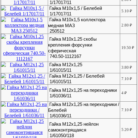
1/17017/11
Гайка М10х1,5 / Белебей
5.10
₽
1/17017/11
Гайка М10х1,5 коллектора
медная МАЗ
2.80
₽
250512
Гайка М10х1.25 скобы
крепления форсунки
19.50
₽
сферическая
740.50-1112167
Гайка М12х1,25
3.80
₽
1/61015/11
Гайка М12х1,25 / Белебей
7.10
₽
1/61015/11
Гайка М12х1,25 на переходники
4
₽
1/61036/11
Гайка М12х1,25 на переходники /
Белебей
7.10
₽
1/61036/11
Гайка М12х1,25 нейлон
самоконтрящаяся
5.20
₽
1/61050/118