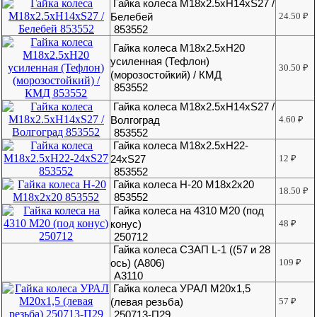
Гайка колеса М18х2.5хH14хS27 /
Белебей
24.50
₽
853552
Гайка колеса М18х2.5хH20
усиленная (Тефлон)
30.50
₽
(морозостойкий) / КМД
853552
Гайка колеса М18х2.5хН14хS27 /
Волгоград
4.60
₽
853552
Гайка колеса М18х2.5хН22-
24хS27
12
₽
853552
Гайка колеса Н-20 М18х2х20
18.50
₽
853552
Гайка колеса на 4310 М20 (под
конус)
48
₽
250712
Гайка колеса СЗАП L-1 ((57 и 28
ось) (А806)
109
₽
А3110
Гайка колеса УРАЛ М20х1,5
(левая резьба)
57
₽
250713-П29