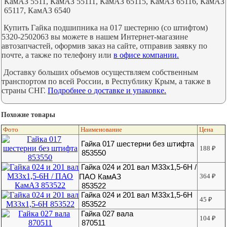
КамАЗ 5511, КамАЗ 55111, КамАЗ 65115, КамАЗ 65116, КамАЗ
65117, КамАЗ 6540
Купить Гайка подшипника на 017 шестерню (со штифтом)
5320-2502063 вы можете в нашем Интернет-магазине
автозапчастей, оформив заказ на сайте, отправив заявку по
почте, а также по телефону или
в офисе компании.
Доставку больших объемов осуществляем собственным
транспортом по всей России, в Республику Крым, а также в
страны СНГ.
Подробнее о доставке и упаковке.
Похожие товары
Фото
Наименование
Цена
Гайка 017 шестерни без штифта
188
₽
853550
Гайка 024 и 201 вал М33х1,5-6Н /
ПАО КамАЗ
364
₽
853522
Гайка 024 и 201 вал М33х1,5-6Н
45
₽
853522
Гайка 027 вала
104
₽
870511