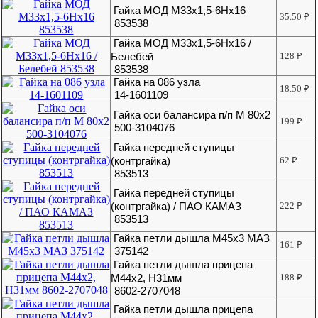
Гайка МОД М33х1,5-6Нх16
35.50
₽
853538
Гайка МОД М33х1,5-6Нх16 /
Белебей
128
₽
853538
Гайка на 086 узла
18.50
₽
14-1601109
Гайка оси балансира п/п М 80х2
199
₽
500-3104076
Гайка передней ступицы
(контргайка)
62
₽
853513
Гайка передней ступицы
(контргайка) / ПАО КАМАЗ
222
₽
853513
Гайка петли дышла М45х3 МАЗ
161
₽
375142
Гайка петли дышла прицепа
М44х2, H31мм
188
₽
8602-2707048
Гайка петли дышла прицепа