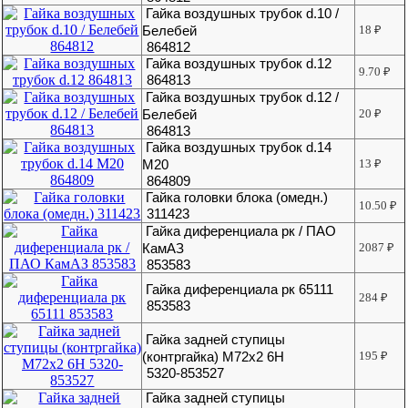
Гайка воздушных трубок d.10 /
Белебей
18
₽
864812
Гайка воздушных трубок d.12
9.70
₽
864813
Гайка воздушных трубок d.12 /
Белебей
20
₽
864813
Гайка воздушных трубок d.14
М20
13
₽
864809
Гайка головки блока (омедн.)
10.50
₽
311423
Гайка диференциала рк / ПАО
КамАЗ
2087
₽
853583
Гайка диференциала рк 65111
284
₽
853583
Гайка задней ступицы
(контргайка) М72х2 6Н
195
₽
5320-853527
Гайка задней ступицы