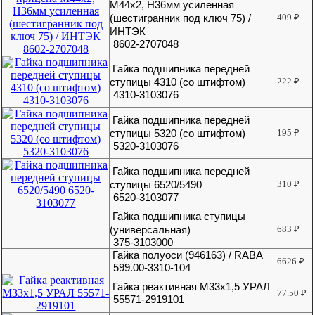
М44х2, H36мм усиленная
(шестигранник под ключ 75) /
409
₽
ИНТЭК
8602-2707048
Гайка подшипника передней
ступицы 4310 (со штифтом)
222
₽
4310-3103076
Гайка подшипника передней
ступицы 5320 (со штифтом)
195
₽
5320-3103076
Гайка подшипника передней
ступицы 6520/5490
310
₽
6520-3103077
Гайка подшипника ступицы
(универсальная)
683
₽
375-3103000
Гайка полуоси (946163) / RABA
6626
₽
599.00-3310-104
Гайка реактивная М33х1,5 УРАЛ
77.50
₽
55571-2919101