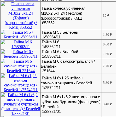
Гайка колеса усиленная
М18х2.5хH24 (Тефлон)
36
₽
(морозостойкий) / КМД
853552
Гайка М 5 / Белебей
1.80
₽
1/58964/11
Гайка М 6
0.60
₽
1/58962/11
Гайка М 6 / Белебей
1.60
₽
1/58962/11
Гайка М 6 самоконтрящаяся /
Белебей
7.70
₽
251644
Гайка М 6х1,25 нейлон
самоконтрящаяся / Белебей
5.30
₽
1/25742/11
Гайка М 6х1х6,2 шестигранная с
зубчатым буртиком (фланцевая)
3.40
₽
/ Белебей
1/38321/01