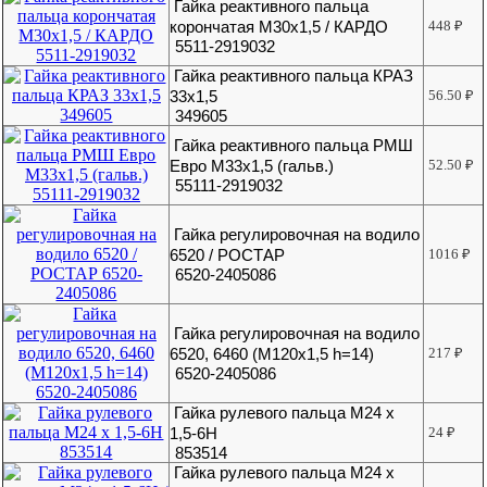
Гайка реактивного пальца
корончатая М30х1,5 / КАРДО
448
₽
5511-2919032
Гайка реактивного пальца КРАЗ
33х1,5
56.50
₽
349605
Гайка реактивного пальца РМШ
Евро М33х1,5 (гальв.)
52.50
₽
55111-2919032
Гайка регулировочная на водило
6520 / РОСТАР
1016
₽
6520-2405086
Гайка регулировочная на водило
6520, 6460 (М120х1,5 h=14)
217
₽
6520-2405086
Гайка рулевого пальца М24 х
1,5-6Н
24
₽
853514
Гайка рулевого пальца М24 х