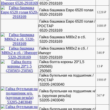
6520-2918169
Гайка башмака Евро 6520 голая
1228
₽
6520-2918169
Гайка башмака Евро 6520 голая /
РОСТАР
1686
₽
6520-2918169
Гайка башмака М80х2 в сб.
545
₽
5320-2918169
Гайка башмака М80х2 в сб. /
Импорт
546
₽
5320-2918169
Гайка болта короны 20*1,5
(250565)
13
₽
250565
Гайка бугельная на подшипник /
РОСТАР
1906
₽
53205-2403040
Гайка бугельная на подшипник н/
о. (крупная резьба)
567
₽
53205-2403040
Гайка бугельная на подшипник с/