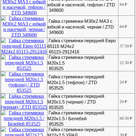
юбкой и насечкой, тефлон / ZTD
84
₽
349600
Гайка стремянки М30х2 МАЗ с
юбкой и насечкой, черная / ZTD
84
₽
349600
Гайка стремянки передней Евро
65115 М24х2
37.50
₽
65115-2912416
Гайка стремянки передней
М20х1.5
22.50
₽
853525
Гайка стремянки передней
М20х1.5 (тефлон) / ZTD
20
₽
853525
Гайка стремянки передней
М20х1.5 (черная) / ZTD
20
₽
853525
Гайка стремянки передней
М20х1.5 / Белебей
68.50
₽
853525
Гайка стремянки передней
М22х2,5 УРАЛ
39
₽