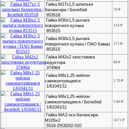
Гайка М27х1,5 шпильки
балансира / Белебей
70
₽
853518
Гайка М30х1,5 рычага
поворотного кулака
114
₽
853515
Гайка М30х1,5 рычага
поворотного кулака / ПАО Камаз
373
₽
853515
Гайка М42х2 хвостовика
редуктора
88
₽
374964
Гайка М8х1,25 нейлон
самоконтрящаяся
2.70
₽
1/61041/11
Гайка М8х1,25 нейлон
самоконтрящаяся / Белебей
5.60
₽
1/61041/11
Гайка МАЗ оси балансира
М105х2
1671
₽
5516-2918202-010