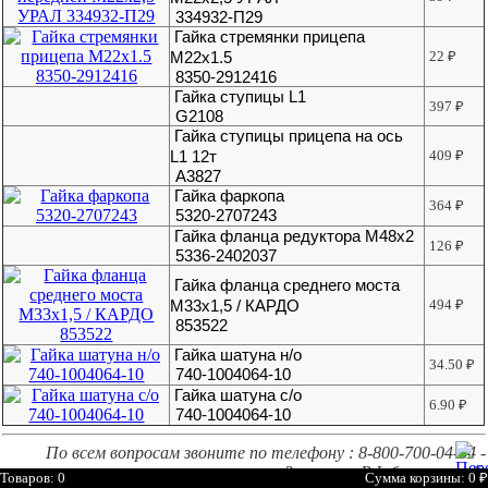
334932-П29
Гайка стремянки прицепа
М22х1.5
22
₽
8350-2912416
Гайка ступицы L1
397
₽
G2108
Гайка ступицы прицепа на ось
L1 12т
409
₽
А3827
Гайка фаркопа
364
₽
5320-2707243
Гайка фланца редуктора М48х2
126
₽
5336-2402037
Гайка фланца среднего моста
М33х1,5 / КАРДО
494
₽
853522
Гайка шатуна н/о
34.50
₽
740-1004064-10
Гайка шатуна с/о
6.90
₽
740-1004064-10
По всем вопросам звоните по телефону : 8-800-700-04-64 -
Звонок по РФ бесплатный.
Товаров: 0
Сумма корзины: 0
₽