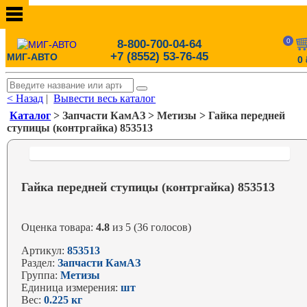
0
8-800-700-04-64
+7 (8552) 53-76-45
МИГ-АВТО
0
< Назад
|
Вывести весь каталог
Каталог
> Запчасти КамАЗ > Метизы > Гайка передней
ступицы (контргайка) 853513
Гайка передней ступицы (контргайка) 853513
Оценка товара:
4.8
из 5 (36 голосов)
Артикул:
853513
Раздел:
Запчасти КамАЗ
Группа:
Метизы
Единица измерения:
шт
Вес:
0.225 кг