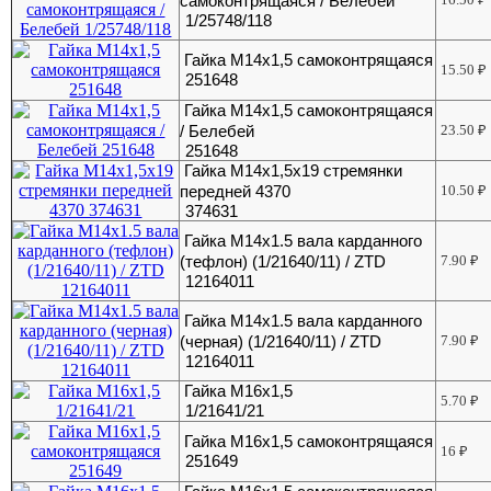
самоконтрящаяся / Белебей
1/25748/118
Гайка М14х1,5 самоконтрящаяся
15.50
₽
251648
Гайка М14х1,5 самоконтрящаяся
/ Белебей
23.50
₽
251648
Гайка М14х1,5х19 стремянки
передней 4370
10.50
₽
374631
Гайка М14х1.5 вала карданного
(тефлон) (1/21640/11) / ZTD
7.90
₽
12164011
Гайка М14х1.5 вала карданного
(черная) (1/21640/11) / ZTD
7.90
₽
12164011
Гайка М16х1,5
5.70
₽
1/21641/21
Гайка М16х1,5 самоконтрящаяся
16
₽
251649