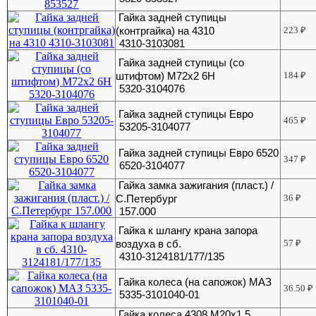
Гайка задней ступицы
(контргайка) на 4310
223
₽
4310-3103081
Гайка задней ступицы (со
штифтом) М72х2 6Н
184
₽
5320-3104076
Гайка задней ступицы Евро
465
₽
53205-3104077
Гайка задней ступицы Евро 6520
347
₽
6520-3104077
Гайка замка зажигания (пласт.) /
С.Петербург
36
₽
157.000
Гайка к шлангу крана запора
воздуха в сб.
57
₽
4310-3124181/177/135
Гайка колеса (на сапожок) МАЗ
36.50
₽
5335-3101040-01
Гайка колеса 4308 М20х1.5