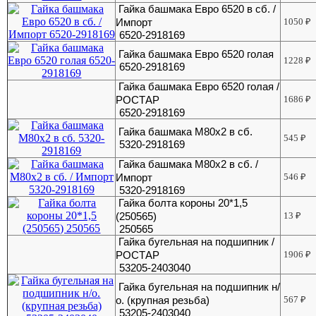
Гайка башмака Евро 6520 в сб. /
Импорт
1050
₽
6520-2918169
Гайка башмака Евро 6520 голая
1228
₽
6520-2918169
Гайка башмака Евро 6520 голая /
РОСТАР
1686
₽
6520-2918169
Гайка башмака М80х2 в сб.
545
₽
5320-2918169
Гайка башмака М80х2 в сб. /
Импорт
546
₽
5320-2918169
Гайка болта короны 20*1,5
(250565)
13
₽
250565
Гайка бугельная на подшипник /
РОСТАР
1906
₽
53205-2403040
Гайка бугельная на подшипник н/
о. (крупная резьба)
567
₽
53205-2403040