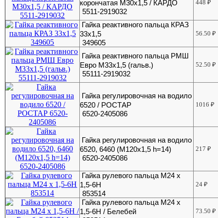
корончатая М30х1,5 / КАРДО
448
₽
5511-2919032
Гайка реактивного пальца КРАЗ
33х1,5
56.50
₽
349605
Гайка реактивного пальца РМШ
Евро М33х1,5 (гальв.)
52.50
₽
55111-2919032
Гайка регулировочная на водило
6520 / РОСТАР
1016
₽
6520-2405086
Гайка регулировочная на водило
6520, 6460 (М120х1,5 h=14)
217
₽
6520-2405086
Гайка рулевого пальца М24 х
1,5-6Н
24
₽
853514
Гайка рулевого пальца М24 х
1,5-6Н / Белебей
73.50
₽