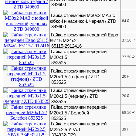
349600
Гайка стремянки М30х2 МАЗ с
юбкой и насечкой, черная / ZTD
84
₽
349600
Гайка стремянки передней Евро
65115 М24х2
37.50
₽
65115-2912416
Гайка стремянки передней
М20х1.5
22.50
₽
853525
Гайка стремянки передней
М20х1.5 (тефлон) / ZTD
20
₽
853525
Гайка стремянки передней
М20х1.5 (черная) / ZTD
20
₽
853525
Гайка стремянки передней
М20х1.5 / Белебей
68.50
₽
853525
Гайка стремянки передней
М22х2,5 УРАЛ
39
₽
334932-П29