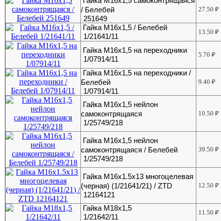
Гайка М16х1,5 самоконтрящаяся
/ Белебей
27.50
₽
251649
Гайка М16х1,5 / Белебей
13.50
₽
1/21641/11
Гайка М16х1,5 на переходники
5.70
₽
1/07914/11
Гайка М16х1,5 на переходники /
Белебей
9.40
₽
1/07914/11
Гайка М16х1,5 нейлон
самоконтрящаяся
10.50
₽
1/25749/218
Гайка М16х1,5 нейлон
самоконтрящаяся / Белебей
39.50
₽
1/25749/218
Гайка М16х1.5х13 многоцелевая
(черная) (1/21641/21) / ZTD
12.50
₽
12164121
Гайка М18х1,5
11.50
₽
1/21642/11