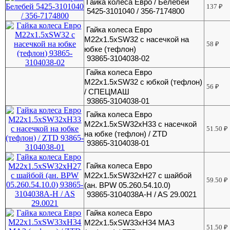
Гайка колеса Евро / Белебей
137
₽
5425-3101040 / 356-7174800
Гайка колеса Евро
М22х1.5хSW32 с насечкой на
58
₽
юбке (тефлон)
93865-3104038-02
Гайка колеса Евро
М22х1.5хSW32 с юбкой (тефлон)
56
₽
/ СПЕЦМАШ
93865-3104038-01
Гайка колеса Евро
М22х1.5хSW32xH33 с насечкой
51.50
₽
на юбке (тефлон) / ZTD
93865-3104038-01
Гайка колеса Евро
М22х1.5хSW32хH27 с шайбой
59.50
₽
(ан. BPW 05.260.54.10.0)
93865-3104038A-H / AS 29.0021
Гайка колеса Евро
М22х1.5хSW33xH34 МАЗ
51.50
₽