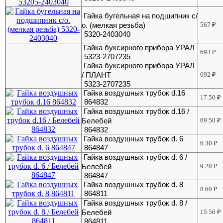
Гайка бугельная на подшипник с/
о. (мелкая резьба)
567
₽
5320-2403040
Гайка буксирного прибора УРАЛ
693
₽
5323-2707235
Гайка буксирного прибора УРАЛ
/ ПЛАНТ
692
₽
5323-2707235
Гайка воздушных трубок d.16
17.50
₽
864832
Гайка воздушных трубок d.16 /
Белебей
69.50
₽
864832
Гайка воздушных трубок d. 6
6.30
₽
864847
Гайка воздушных трубок d. 6 /
Белебей
9.20
₽
864847
Гайка воздушных трубок d. 8
8.60
₽
864811
Гайка воздушных трубок d. 8 /
Белебей
15.50
₽
864811