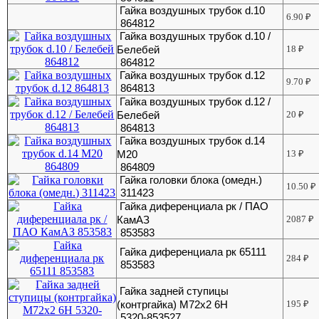
Гайка воздушных трубок d.10
6.90
₽
864812
Гайка воздушных трубок d.10 /
Белебей
18
₽
864812
Гайка воздушных трубок d.12
9.70
₽
864813
Гайка воздушных трубок d.12 /
Белебей
20
₽
864813
Гайка воздушных трубок d.14
М20
13
₽
864809
Гайка головки блока (омедн.)
10.50
₽
311423
Гайка диференциала рк / ПАО
КамАЗ
2087
₽
853583
Гайка диференциала рк 65111
284
₽
853583
Гайка задней ступицы
(контргайка) М72х2 6Н
195
₽
5320-853527