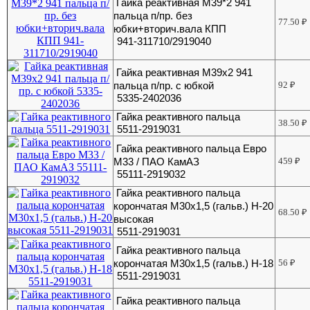
Гайка реактивная М39*2 941
пальца п/пр. без
77.50
₽
юбки+вторич.вала КПП
941-311710/2919040
Гайка реактивная М39х2 941
пальца п/пр. с юбкой
92
₽
5335-2402036
Гайка реактивного пальца
38.50
₽
5511-2919031
Гайка реактивного пальца Евро
М33 / ПАО КамАЗ
459
₽
55111-2919032
Гайка реактивного пальца
корончатая М30х1,5 (гальв.) H-20
68.50
₽
высокая
5511-2919031
Гайка реактивного пальца
корончатая М30х1,5 (гальв.) Н-18
56
₽
5511-2919031
Гайка реактивного пальца