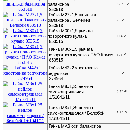
балансира
37.50
₽
853518
Гайка М27х1,5 шпильки
балансира / Белебей
70
₽
853518
Гайка М30х1,5 рычага
поворотного кулака
114
₽
853515
Гайка М30х1,5 рычага
поворотного кулака / ПАО Камаз
373
₽
853515
Гайка М42х2 хвостовика
редуктора
88
₽
374964
Гайка М8х1,25 нейлон
самоконтрящаяся
2.70
₽
1/61041/11
Гайка М8х1,25 нейлон
самоконтрящаяся / Белебей
5.60
₽
1/61041/11
Гайка МАЗ оси балансира