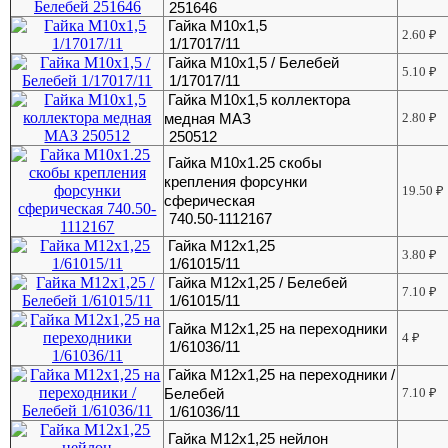
251646
Гайка М10х1,5
2.60
₽
1/17017/11
Гайка М10х1,5 / Белебей
5.10
₽
1/17017/11
Гайка М10х1,5 коллектора
медная МАЗ
2.80
₽
250512
Гайка М10х1.25 скобы
крепления форсунки
19.50
₽
сферическая
740.50-1112167
Гайка М12х1,25
3.80
₽
1/61015/11
Гайка М12х1,25 / Белебей
7.10
₽
1/61015/11
Гайка М12х1,25 на переходники
4
₽
1/61036/11
Гайка М12х1,25 на переходники /
Белебей
7.10
₽
1/61036/11
Гайка М12х1,25 нейлон