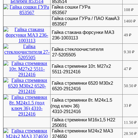
853514
Гайка сошки ГУРа
108
₽
853567
Гайка сошки ГУРа / ПАО КамАЗ
1460
₽
853567
Гайка стакана форсунки МАЗ
49
₽
236-1003113
Гайка стеклоочистителя
9.30
₽
27-5205505
Гайка стремянки 10т. М27х2
47
₽
5511-2912416
Гайка стремянки 6520 М30х2
50.50
₽
6520-2912416
Гайка стремянки 8т. М24х1.5
(под ключ 36)
33
₽
4310-2912416
Гайка стремянки М16х1,5 Н22
11.50
₽
250691
Гайка стремянки М24х2 МАЗ
28.50
₽
374650