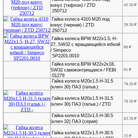
конус (тефлон) / ZTD
45.50
₽
250712
Гайка колеса 4310 М20 под
конус (черная) / ZTD
59.50
₽
250712
Гайка колеса BPW М22х1.5, H-
27, SW32 с вращающейся юбкой
80
₽
/ Simpeco
SP2201.0010
Гайка колеса BPW М22х2х18,
SW32 самоконтрящаяся / FEBI
81
₽
01279
Гайка колеса M20x1.5 H-31.5
78.50
₽
(ключ 30) ПАЗ (гальв.)
Гайка колеса M20x1.5 H-31.5
78.50
₽
(ключ 30) ПАЗ (гальв.) / ZTD
Гайка колеса M22x1.5 H-30.5
65.50
₽
(ключ 32) ПАЗ (серая)
Гайка колеса M22x1.5 H-30.5
55
₽