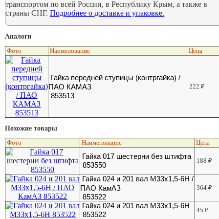
транспортом по всей России, в Республику Крым, а также в
страны СНГ.
Подробнее о доставке и упаковке.
Аналоги
Фото
Наименование
Цена
Гайка передней ступицы (контргайка) /
ПАО КАМАЗ
222
₽
853513
Похожие товары
Фото
Наименование
Цена
Гайка 017 шестерни без штифта
188
₽
853550
Гайка 024 и 201 вал М33х1,5-6Н /
ПАО КамАЗ
364
₽
853522
Гайка 024 и 201 вал М33х1,5-6Н
45
₽
853522