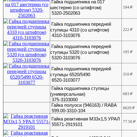
Гайка подшипника на 017
шестерню (со штифтом)
194
₽
5320-2502063
Гайка подшипника передней
ступицы 4310 (со штифтом)
222
₽
4310-3103076
Гайка подшипника передней
ступицы 5320 (со штифтом)
195
₽
5320-3103076
Гайка подшипника передней
ступицы 6520/5490
310
₽
6520-3103077
Гайка подшипника ступицы
(универсальная)
683
₽
375-3103000
Гайка полуоси (946163) / RABA
6626
₽
599.00-3310-104
Гайка реактивная М33х1,5 УРАЛ
77.50
₽
55571-2919101