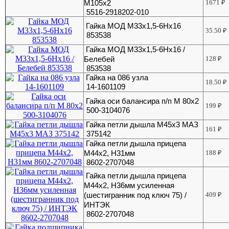
М105х2
1671
₽
5516-2918202-010
Гайка МОД М33х1,5-6Нх16
35.50
₽
853538
Гайка МОД М33х1,5-6Нх16 /
Белебей
128
₽
853538
Гайка на 086 узла
18.50
₽
14-1601109
Гайка оси балансира п/п М 80х2
199
₽
500-3104076
Гайка петли дышла М45х3 МАЗ
161
₽
375142
Гайка петли дышла прицепа
М44х2, H31мм
188
₽
8602-2707048
Гайка петли дышла прицепа
М44х2, H36мм усиленная
(шестигранник под ключ 75) /
409
₽
ИНТЭК
8602-2707048