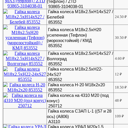
(тефлон) / ZTD
93865-3104038-01
Гайка колеса М18х2.5хH14хS27 /
Белебей
24.50
₽
853552
Гайка колеса М18х2.5хH20
усиленная (Тефлон)
30.50
₽
(морозостойкий) / КМД
853552
Гайка колеса М18х2.5хН14хS27 /
Волгоград
4.60
₽
853552
Гайка колеса М18х2.5хН22-
24хS27
12
₽
853552
Гайка колеса Н-20 М18х2х20
18.50
₽
853552
Гайка колеса на 4310 М20 (под
конус)
48
₽
250712
Гайка колеса СЗАП L-1 ((57 и 28
ось) (А806)
109
₽
А3110
Гайка колеса УРАЛ М20х1,5