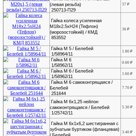
(левая резьба)
57
₽
250713-П29
Гайка колеса усиленная
М18х2.5хH24 (Тефлон)
36
₽
(морозостойкий) / КМД
853552
Гайка М 5 / Белебей
1.80
₽
1/58964/11
Гайка М 6
0.60
₽
1/58962/11
Гайка М 6 / Белебей
1.60
₽
1/58962/11
Гайка М 6 самоконтрящаяся /
Белебей
7.70
₽
251644
Гайка М 6х1,25 нейлон
самоконтрящаяся / Белебей
5.30
₽
1/25742/11
Гайка М 6х1х6,2 шестигранная с
зубчатым буртиком (фланцевая)
3.40
₽
/ Белебей