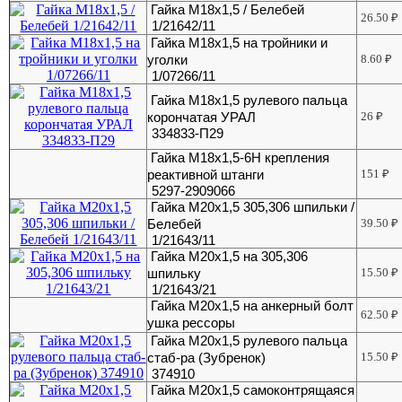
Гайка М18х1,5 / Белебей
26.50
₽
1/21642/11
Гайка М18х1,5 на тройники и
уголки
8.60
₽
1/07266/11
Гайка М18х1,5 рулевого пальца
корончатая УРАЛ
26
₽
334833-П29
Гайка М18х1,5-6Н крепления
реактивной штанги
151
₽
5297-2909066
Гайка М20х1,5 305,306 шпильки /
Белебей
39.50
₽
1/21643/11
Гайка М20х1,5 на 305,306
шпильку
15.50
₽
1/21643/21
Гайка М20х1,5 на анкерный болт
62.50
₽
ушка рессоры
Гайка М20х1,5 рулевого пальца
стаб-ра (Зубренок)
15.50
₽
374910
Гайка М20х1,5 самоконтрящаяся