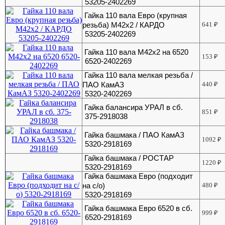
53205-2402269
Гайка 110 вала Евро (крупная
резьба) М42х2 / КАРДО
641
₽
53205-2402269
Гайка 110 вала М42х2 на 6520
153
₽
6520-2402269
Гайка 110 вала мелкая резьба /
ПАО КамАЗ
440
₽
5320-2402269
Гайка балансира УРАЛ в сб.
851
₽
375-2918038
Гайка башмака / ПАО КамАЗ
1092
₽
5320-2918169
Гайка башмака / РОСТАР
1220
₽
5320-2918169
Гайка башмака Евро (подходит
на с/о)
480
₽
5320-2918169
Гайка башмака Евро 6520 в сб.
999
₽
6520-2918169