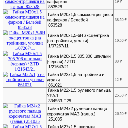
на фаркоп
19
₽
853528
Гайка М20х1,5 самоконтрящаяся
на фаркоп / Белебей
38.50
₽
853528
Гайка М20х1,5-6Н эксцентрика
(на тройники, уголки)
10.50
₽
1/07267/11
Гайка М20х1.5 305,306 шпильки
(черная) / ZTD
33
₽
1/21643/21
Гайка М22х1,5 на тройники и
уголки
12
₽
861021
Гайка М22х1,5 рулевого пальца
УРАЛ
25.50
₽
334933-П29
Гайка М24х2 рулевого пальца
корончатая МАЗ (гальв.)
26.50
₽
251035
Гайка М27х1,5 шпильки