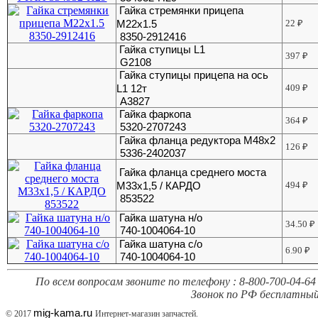
Гайка стремянки прицепа
М22х1.5
22
₽
8350-2912416
Гайка ступицы L1
397
₽
G2108
Гайка ступицы прицепа на ось
L1 12т
409
₽
А3827
Гайка фаркопа
364
₽
5320-2707243
Гайка фланца редуктора М48х2
126
₽
5336-2402037
Гайка фланца среднего моста
М33х1,5 / КАРДО
494
₽
853522
Гайка шатуна н/о
34.50
₽
740-1004064-10
Гайка шатуна с/о
6.90
₽
740-1004064-10
По всем вопросам звоните по телефону : 8-800-700-04-64 
Звонок по РФ бесплатный
mig-kama.ru
© 2017
Интернет-магазин запчастей.