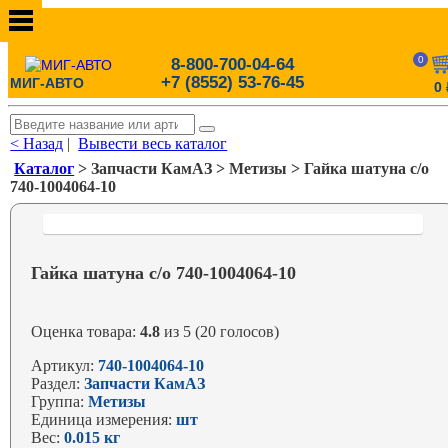
0
8-800-700-04-64
+7 (8552) 53-76-45
МИГ-АВТО
0
< Назад
|
Вывести весь каталог
Каталог
> Запчасти КамАЗ > Метизы > Гайка шатуна с/о
740-1004064-10
Гайка шатуна с/о 740-1004064-10
Оценка товара:
4.8
из 5 (20 голосов)
Артикул:
740-1004064-10
Раздел:
Запчасти КамАЗ
Группа:
Метизы
Единица измерения:
шт
Вес:
0.015 кг