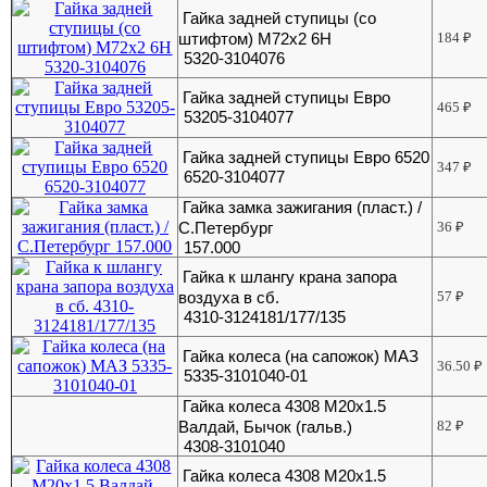
Гайка задней ступицы (со
штифтом) М72х2 6Н
184
₽
5320-3104076
Гайка задней ступицы Евро
465
₽
53205-3104077
Гайка задней ступицы Евро 6520
347
₽
6520-3104077
Гайка замка зажигания (пласт.) /
С.Петербург
36
₽
157.000
Гайка к шлангу крана запора
воздуха в сб.
57
₽
4310-3124181/177/135
Гайка колеса (на сапожок) МАЗ
36.50
₽
5335-3101040-01
Гайка колеса 4308 М20х1.5
Валдай, Бычок (гальв.)
82
₽
4308-3101040
Гайка колеса 4308 М20х1.5