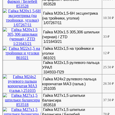
853528
Гайка М20х1,5-6Н эксцентрика
(на тройники, уголки)
10.50
₽
1/07267/11
Гайка М20х1.5 305,306 шпильки
(черная) / ZTD
33
₽
1/21643/21
Гайка М22х1,5 на тройники и
уголки
12
₽
861021
Гайка М22х1,5 рулевого пальца
УРАЛ
25.50
₽
334933-П29
Гайка М24х2 рулевого пальца
корончатая МАЗ (гальв.)
26.50
₽
251035
Гайка М27х1,5 шпильки
балансира
37.50
₽
853518
Гайка М27х1,5 шпильки
балансира / Белебей
70
₽