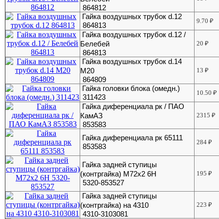
864812
Гайка воздушных трубок d.12
9.70
₽
864813
Гайка воздушных трубок d.12 /
Белебей
20
₽
864813
Гайка воздушных трубок d.14
М20
13
₽
864809
Гайка головки блока (омедн.)
10.50
₽
311423
Гайка диференциала рк / ПАО
КамАЗ
2315
₽
853583
Гайка диференциала рк 65111
284
₽
853583
Гайка задней ступицы
(контргайка) М72х2 6Н
195
₽
5320-853527
Гайка задней ступицы
(контргайка) на 4310
223
₽
4310-3103081