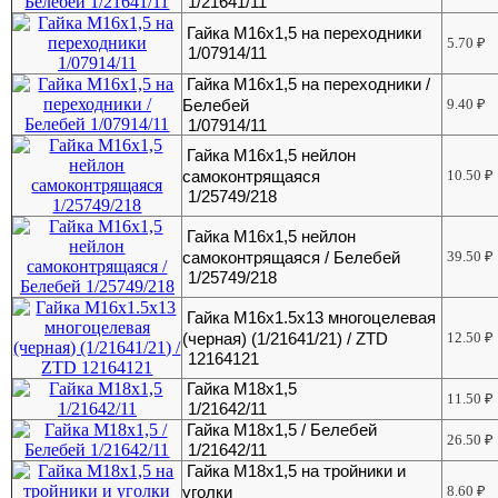
1/21641/11
Гайка М16х1,5 на переходники
5.70
₽
1/07914/11
Гайка М16х1,5 на переходники /
Белебей
9.40
₽
1/07914/11
Гайка М16х1,5 нейлон
самоконтрящаяся
10.50
₽
1/25749/218
Гайка М16х1,5 нейлон
самоконтрящаяся / Белебей
39.50
₽
1/25749/218
Гайка М16х1.5х13 многоцелевая
(черная) (1/21641/21) / ZTD
12.50
₽
12164121
Гайка М18х1,5
11.50
₽
1/21642/11
Гайка М18х1,5 / Белебей
26.50
₽
1/21642/11
Гайка М18х1,5 на тройники и
уголки
8.60
₽