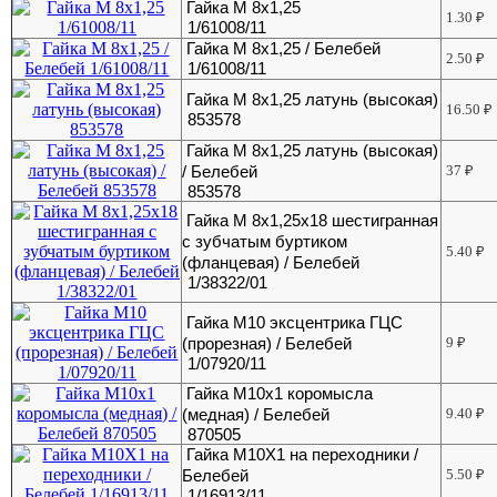
Гайка М 8х1,25
1.30
₽
1/61008/11
Гайка М 8х1,25 / Белебей
2.50
₽
1/61008/11
Гайка М 8х1,25 латунь (высокая)
16.50
₽
853578
Гайка М 8х1,25 латунь (высокая)
/ Белебей
37
₽
853578
Гайка М 8х1,25х18 шестигранная
с зубчатым буртиком
5.40
₽
(фланцевая) / Белебей
1/38322/01
Гайка М10 эксцентрика ГЦС
(прорезная) / Белебей
9
₽
1/07920/11
Гайка М10х1 коромысла
(медная) / Белебей
9.40
₽
870505
Гайка М10Х1 на переходники /
Белебей
5.50
₽
1/16913/11