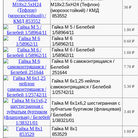
М18х2.5хH24 (Тефлон)
36
₽
(морозостойкий) / КМД
853552
Гайка М 5 / Белебей
1.80
₽
1/58964/11
Гайка М 6
0.60
₽
1/58962/11
Гайка М 6 / Белебей
1.60
₽
1/58962/11
Гайка М 6 самоконтрящаяся /
Белебей
7.70
₽
251644
Гайка М 6х1,25 нейлон
самоконтрящаяся / Белебей
5.30
₽
1/25742/11
Гайка М 6х1х6,2 шестигранная с
зубчатым буртиком (фланцевая)
3.40
₽
/ Белебей
1/38321/01
Гайка М 8х1
1.60
₽
853529