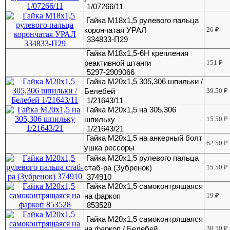
1/07266/11
Гайка М18х1,5 рулевого пальца
корончатая УРАЛ
26
₽
334833-П29
Гайка М18х1,5-6Н крепления
реактивной штанги
151
₽
5297-2909066
Гайка М20х1,5 305,306 шпильки /
Белебей
39.50
₽
1/21643/11
Гайка М20х1,5 на 305,306
шпильку
15.50
₽
1/21643/21
Гайка М20х1,5 на анкерный болт
62.50
₽
ушка рессоры
Гайка М20х1,5 рулевого пальца
стаб-ра (Зубренок)
15.50
₽
374910
Гайка М20х1,5 самоконтрящаяся
на фаркоп
19
₽
853528
Гайка М20х1,5 самоконтрящаяся
на фаркоп / Белебей
38.50
₽