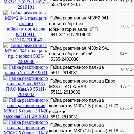
77.50
₽
55571-2919101
Гайка реактивная М39*2 941
пальца п/пр. без
77.50
₽
юбки+вторич.вала КПП
941-311710/2919040
Гайка реактивная М39х2 941
пальца п/пр. с юбкой
92
₽
5335-2402036
Гайка реактивного пальца
38.50
₽
5511-2919031
Гайка реактивного пальца Евро
М33 / ПАО КамАЗ
459
₽
55111-2919032
Гайка реактивного пальца
корончатая М30х1,5 (гальв.) H-20
68.50
₽
высокая
5511-2919031
Гайка реактивного пальца
корончатая М30х1,5 (гальв.) Н-18
56
₽