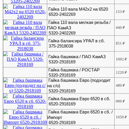
Гайка 110 вала М42х2 на 6520
153
₽
6520-2402269
Гайка 110 вала мелкая резьба /
ПАО КамАЗ
440
₽
5320-2402269
Гайка балансира УРАЛ в сб.
851
₽
375-2918038
Гайка башмака / ПАО КамАЗ
1092
₽
5320-2918169
Гайка башмака / РОСТАР
1220
₽
5320-2918169
Гайка башмака Евро (подходит
на с/о)
480
₽
5320-2918169
Гайка башмака Евро 6520 в сб.
999
₽
6520-2918169
Гайка башмака Евро 6520 в сб. /
Импорт
1050
₽
6520-2918169