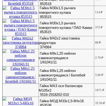
853518
Гайка М30х1,5 рычага
поворотного кулака
114
₽
853515
Гайка М30х1,5 рычага
поворотного кулака / ПАО Камаз
373
₽
853515
Гайка М42х2 хвостовика
редуктора
88
₽
374964
Гайка М8х1,25 нейлон
самоконтрящаяся
2.70
₽
1/61041/11
Гайка М8х1,25 нейлон
самоконтрящаяся / Белебей
5.60
₽
1/61041/11
Гайка МАЗ оси балансира
М105х2
1671
₽
5516-2918202-010
Гайка МОД М33х1,5-6Нх16
35.50
₽
853538