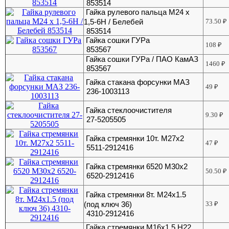
853514
Гайка рулевого пальца М24 х
1,5-6Н / Белебей
73.50
₽
853514
Гайка сошки ГУРа
108
₽
853567
Гайка сошки ГУРа / ПАО КамАЗ
1460
₽
853567
Гайка стакана форсунки МАЗ
49
₽
236-1003113
Гайка стеклоочистителя
9.30
₽
27-5205505
Гайка стремянки 10т. М27х2
47
₽
5511-2912416
Гайка стремянки 6520 М30х2
50.50
₽
6520-2912416
Гайка стремянки 8т. М24х1.5
(под ключ 36)
33
₽
4310-2912416
Гайка стремянки М16х1,5 Н22