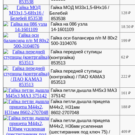
Гайка МОД М33х1,5-6Нх16 /
Белебей
128
₽
853538
Гайка на 086 узла
18.50
₽
14-1601109
Гайка оси балансира п/п М 80х2
199
₽
500-3104076
Гайка передней ступицы
(контргайка)
62
₽
853513
Гайка передней ступицы
(контргайка) / ПАО КАМАЗ
222
₽
853513
Гайка петли дышла М45х3 МАЗ
161
₽
375142
Гайка петли дышла прицепа
М44х2, H31мм
188
₽
8602-2707048
Гайка петли дышла прицепа
М44х2, H36мм усиленная
(шестигранник под ключ 75) /
409
₽