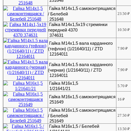
251648
Гайка М14х1,5 самоконтрящаяся
/ Белебей
23.50
₽
251648
Гайка М14х1,5х19 стремянки
передней 4370
10.50
₽
374631
Гайка М14х1.5 вала карданного
(тефлон) (1/21640/11) / ZTD
7.90
₽
12164011
Гайка М14х1.5 вала карданного
(черная) (1/21640/11) / ZTD
7.90
₽
12164011
Гайка М16х1,5
5.70
₽
1/21641/21
Гайка М16х1,5 самоконтрящаяся
16
₽
251649
Гайка М16х1,5 самоконтрящаяся
/ Белебей
27.50
₽
251649
Гайка М16х1,5 / Белебей
13.50
₽