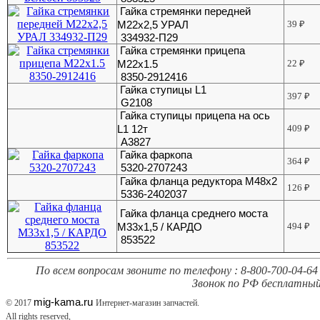
Гайка стремянки передней
М22х2,5 УРАЛ
39
₽
334932-П29
Гайка стремянки прицепа
М22х1.5
22
₽
8350-2912416
Гайка ступицы L1
397
₽
G2108
Гайка ступицы прицепа на ось
L1 12т
409
₽
А3827
Гайка фаркопа
364
₽
5320-2707243
Гайка фланца редуктора М48х2
126
₽
5336-2402037
Гайка фланца среднего моста
М33х1,5 / КАРДО
494
₽
853522
По всем вопросам звоните по телефону : 8-800-700-04-64 
Звонок по РФ бесплатный
mig-kama.ru
© 2017
Интернет-магазин запчастей.
All rights reserved,