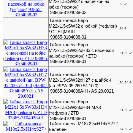
М22х1.5хSW32 с насечкой на
58
₽
юбке (тефлон)
93865-3104038-02
Гайка колеса Евро
М22х1.5хSW32 с юбкой (тефлон)
56
₽
/ СПЕЦМАШ
93865-3104038-01
Гайка колеса Евро
М22х1.5хSW32xH33 с насечкой
51.50
₽
на юбке (тефлон) / ZTD
93865-3104038-01
Гайка колеса Евро
М22х1.5хSW32хH27 с шайбой
59.50
₽
(ан. BPW 05.260.54.10.0)
93865-3104038A-H / AS 29.0021
Гайка колеса Евро
М22х1.5хSW33xH34 МАЗ
51.50
₽
(тефлон) / ZTD
93865-3104038-01
Гайка колеса М18х2.5хH14хS27 /
Белебей
24.50
₽