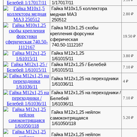
1/17017/11
Гайка М10х1,5 коллектора
медная МАЗ
2.80
₽
250512
Гайка М10х1.25 скобы
крепления форсунки
19.50
₽
сферическая
740.50-1112167
Гайка М12х1,25
3.80
₽
1/61015/11
Гайка М12х1,25 / Белебей
7.10
₽
1/61015/11
Гайка М12х1,25 на переходники
4
₽
1/61036/11
Гайка М12х1,25 на переходники /
Белебей
7.10
₽
1/61036/11
Гайка М12х1,25 нейлон
самоконтрящаяся
5.20
₽
1/61050/118
Гайка М12х1,25 нейлон