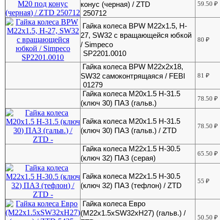
конус (черная) / ZTD
59.50
₽
250712
Гайка колеса BPW М22х1.5, H-
27, SW32 с вращающейся юбкой
80
₽
/ Simpeco
SP2201.0010
Гайка колеса BPW М22х2х18,
SW32 самоконтрящаяся / FEBI
81
₽
01279
Гайка колеса M20x1.5 H-31.5
78.50
₽
(ключ 30) ПАЗ (гальв.)
Гайка колеса M20x1.5 H-31.5
78.50
₽
(ключ 30) ПАЗ (гальв.) / ZTD
Гайка колеса M22x1.5 H-30.5
65.50
₽
(ключ 32) ПАЗ (серая)
Гайка колеса M22x1.5 H-30.5
55
₽
(ключ 32) ПАЗ (тефлон) / ZTD
Гайка колеса Евро
(M22x1.5xSW32xH27) (гальв.) /
50.50
₽