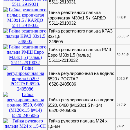
5511-2919031
Гайка реактивного пальца
корончатая М30х1,5 / КАРДО
448
₽
5511-2919032
Гайка реактивного пальца КРАЗ
33х1,5
56.50
₽
349605
Гайка реактивного пальца РМШ
Евро М33х1,5 (гальв.)
52.50
₽
55111-2919032
Гайка регулировочная на водило
6520 / РОСТАР
1016
₽
6520-2405086
Гайка регулировочная на водило
6520, 6460 (М120х1,5 h=14)
217
₽
6520-2405086
Гайка рулевого пальца М24 х
1,5-6Н
24
₽