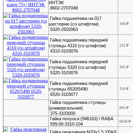
ИНТЭК
8602-2707048
Гайка подшипника на 017
шестерню (со штифтом)
194
₽
5320-2502063
Гайка подшипника передней
ступицы 4310 (со штифтом)
222
₽
4310-3103076
Гайка подшипника передней
ступицы 5320 (со штифтом)
195
₽
5320-3103076
Гайка подшипника передней
ступицы 6520/5490
310
₽
6520-3103077
Гайка подшипника ступицы
(универсальная)
683
₽
375-3103000
Гайка полуоси (946163) / RABA
6626
₽
599.00-3310-104
Гайка реактивная М33х1,5 УРАЛ