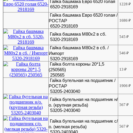
Гайка башмака Евро 6520 голая
1228
₽
6520-2918169
Гайка башмака Евро 6520 голая /
РОСТАР
1686
₽
6520-2918169
Гайка башмака М80х2 в сб.
545
₽
5320-2918169
Гайка башмака М80х2 в сб. /
Импорт
546
₽
5320-2918169
Гайка болта короны 20*1,5
(250565)
13
₽
250565
Гайка бугельная на подшипник /
РОСТАР
1906
₽
53205-2403040
Гайка бугельная на подшипник н/
о. (крупная резьба)
567
₽
53205-2403040
Гайка бугельная на подшипник с/
о. (мелкая резьба)
567
₽
5320-2403040