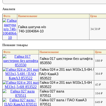
Аналоги
Фото
Наименование
Цена
Гайка шатуна н/о
34.50
₽
740-1004064-10
Похожие товары
Фото
Наименование
Цена
Гайка 017 шестерни без штифта
188
₽
853550
Гайка 024 и 201 вал М33х1,5-6Н /
ПАО КамАЗ
364
₽
853522
Гайка 024 и 201 вал М33х1,5-6Н
45
₽
853522
Гайка 027 вала
104
₽
870511
Гайка 027 вала / ПАО КамАЗ
649
₽
870511