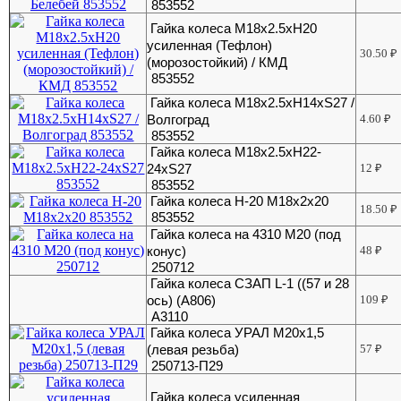
853552
Гайка колеса М18х2.5хH20
усиленная (Тефлон)
30.50
₽
(морозостойкий) / КМД
853552
Гайка колеса М18х2.5хН14хS27 /
Волгоград
4.60
₽
853552
Гайка колеса М18х2.5хН22-
24хS27
12
₽
853552
Гайка колеса Н-20 М18х2х20
18.50
₽
853552
Гайка колеса на 4310 М20 (под
конус)
48
₽
250712
Гайка колеса СЗАП L-1 ((57 и 28
ось) (А806)
109
₽
А3110
Гайка колеса УРАЛ М20х1,5
(левая резьба)
57
₽
250713-П29
Гайка колеса усиленная