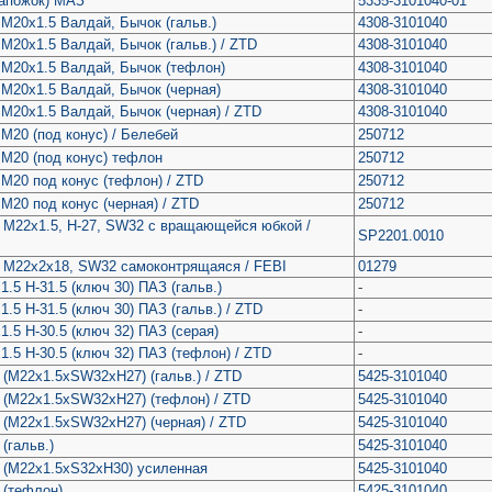
сапожок) МАЗ
5335-3101040-01
 М20х1.5 Валдай, Бычок (гальв.)
4308-3101040
 М20х1.5 Валдай, Бычок (гальв.) / ZTD
4308-3101040
 М20х1.5 Валдай, Бычок (тефлон)
4308-3101040
 М20х1.5 Валдай, Бычок (черная)
4308-3101040
 М20х1.5 Валдай, Бычок (черная) / ZTD
4308-3101040
 М20 (под конус) / Белебей
250712
 М20 (под конус) тефлон
250712
 М20 под конус (тефлон) / ZTD
250712
 М20 под конус (черная) / ZTD
250712
 М22х1.5, H-27, SW32 с вращающейся юбкой /
SP2201.0010
 М22х2х18, SW32 самоконтрящаяся / FEBI
01279
.5 H-31.5 (ключ 30) ПАЗ (гальв.)
-
.5 H-31.5 (ключ 30) ПАЗ (гальв.) / ZTD
-
1.5 H-30.5 (ключ 32) ПАЗ (серая)
-
1.5 H-30.5 (ключ 32) ПАЗ (тефлон) / ZTD
-
 (M22x1.5xSW32xH27) (гальв.) / ZTD
5425-3101040
 (M22x1.5xSW32xH27) (тефлон) / ZTD
5425-3101040
 (M22x1.5xSW32xH27) (черная) / ZTD
5425-3101040
(гальв.)
5425-3101040
о (М22х1.5хS32хH30) усиленная
5425-3101040
 (тефлон)
5425-3101040