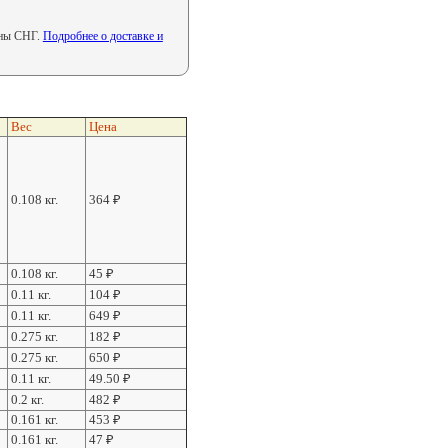
аны СНГ.
Подробнее о доставке и
Вес
Цена
0.108 кг.
364
₽
0.108 кг.
45
₽
0.11 кг.
104
₽
0.11 кг.
649
₽
0.275 кг.
182
₽
0.275 кг.
650
₽
0.11 кг.
49.50
₽
0.2 кг.
482
₽
0.161 кг.
453
₽
0.161 кг.
47
₽