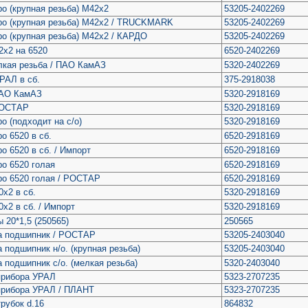
ро (крупная резьба) М42х2
53205-2402269
вро (крупная резьба) М42х2 / TRUCKMARK
53205-2402269
ро (крупная резьба) М42х2 / КАРДО
53205-2402269
2х2 на 6520
6520-2402269
лкая резьба / ПАО КамАЗ
5320-2402269
РАЛ в сб.
375-2918038
ПАО КамАЗ
5320-2918169
РОСТАР
5320-2918169
о (подходит на с/о)
5320-2918169
о 6520 в сб.
6520-2918169
о 6520 в сб. / Импорт
6520-2918169
о 6520 голая
6520-2918169
ро 6520 голая / РОСТАР
6520-2918169
х2 в сб.
5320-2918169
х2 в сб. / Импорт
5320-2918169
 20*1,5 (250565)
250565
на подшипник / РОСТАР
53205-2403040
а подшипник н/о. (крупная резьба)
53205-2403040
а подшипник с/о. (мелкая резьба)
5320-2403040
 прибора УРАЛ
5323-2707235
 прибора УРАЛ / ПЛАНТ
5323-2707235
рубок d.16
864832