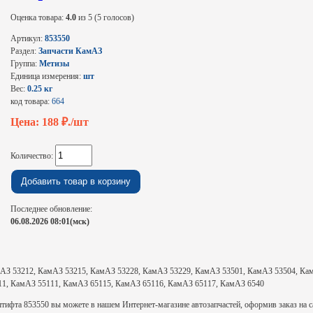
Оценка товара:
4.0
из 5 (5 голосов)
Артикул:
853550
Раздел:
Запчасти КамАЗ
Группа:
Метизы
Единица измерения:
шт
Вес:
0.25 кг
код товара:
664
Цена: 188
₽./шт
Количество:
Последнее обновление:
06.08.2026 08:01(мск)
АЗ 53212, КамАЗ 53215, КамАЗ 53228, КамАЗ 53229, КамАЗ 53501, КамАЗ 53504, Ка
11, КамАЗ 55111, КамАЗ 65115, КамАЗ 65116, КамАЗ 65117, КамАЗ 6540
тифта 853550 вы можете в нашем Интернет-магазине автозапчастей, оформив заказ на сай