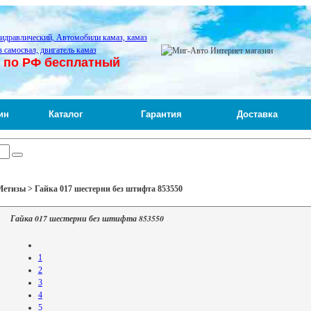
 по РФ бесплатный
ин
Каталог
Гарантия
Доставка
етизы > Гайка 017 шестерни без штифта 853550
Гайка 017 шестерни без штифта 853550
1
2
3
4
5