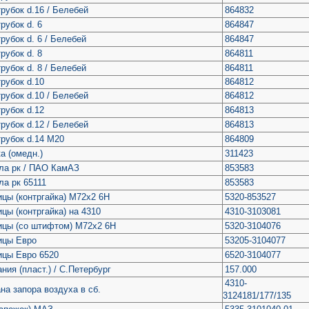
рубок d.16 / Белебей
864832
рубок d. 6
864847
рубок d. 6 / Белебей
864847
рубок d. 8
864811
рубок d. 8 / Белебей
864811
рубок d.10
864812
рубок d.10 / Белебей
864812
рубок d.12
864813
рубок d.12 / Белебей
864813
рубок d.14 М20
864809
а (омедн.)
311423
ла рк / ПАО КамАЗ
853583
а рк 65111
853583
ицы (контргайка) М72х2 6Н
5320-853527
ицы (контргайка) на 4310
4310-3103081
пицы (со штифтом) М72х2 6Н
5320-3104076
ицы Евро
53205-3104077
ицы Евро 6520
6520-3104077
ния (пласт.) / С.Петербург
157.000
4310-
ана запора воздуха в сб.
3124181/177/135