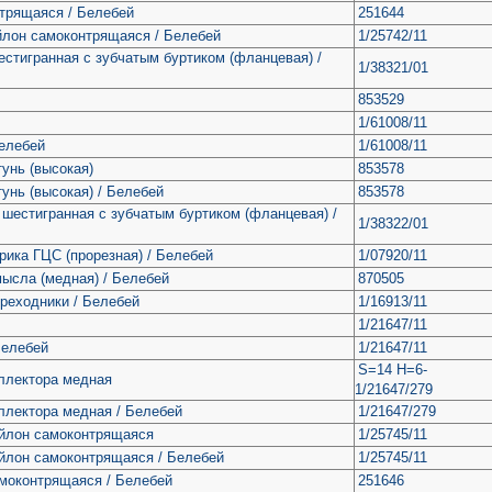
нтрящаяся / Белебей
251644
йлон самоконтрящаяся / Белебей
1/25742/11
естигранная с зубчатым буртиком (фланцевая) /
1/38321/01
853529
1/61008/11
Белебей
1/61008/11
тунь (высокая)
853578
тунь (высокая) / Белебей
853578
 шестигранная с зубчатым буртиком (фланцевая) /
1/38322/01
рика ГЦС (прорезная) / Белебей
1/07920/11
ысла (медная) / Белебей
870505
реходники / Белебей
1/16913/11
1/21647/11
Белебей
1/21647/11
S=14 H=6-
оллектора медная
1/21647/279
ллектора медная / Белебей
1/21647/279
ейлон самоконтрящаяся
1/25745/11
ейлон самоконтрящаяся / Белебей
1/25745/11
амоконтрящаяся / Белебей
251646