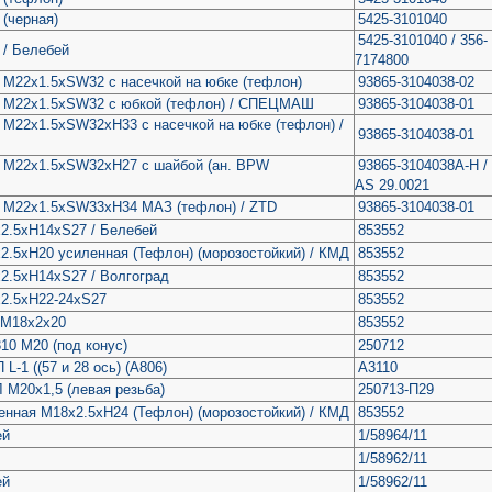
 (черная)
5425-3101040
5425-3101040 / 356-
 / Белебей
7174800
о М22х1.5хSW32 с насечкой на юбке (тефлон)
93865-3104038-02
о М22х1.5хSW32 с юбкой (тефлон) / СПЕЦМАШ
93865-3104038-01
 М22х1.5хSW32xH33 с насечкой на юбке (тефлон) /
93865-3104038-01
о М22х1.5хSW32хH27 с шайбой (ан. BPW
93865-3104038A-H /
AS 29.0021
о М22х1.5хSW33xH34 МАЗ (тефлон) / ZTD
93865-3104038-01
х2.5хH14хS27 / Белебей
853552
2.5хH20 усиленная (Тефлон) (морозостойкий) / КМД
853552
2.5хН14хS27 / Волгоград
853552
х2.5хН22-24хS27
853552
 М18х2х20
853552
310 М20 (под конус)
250712
L-1 ((57 и 28 ось) (А806)
А3110
 М20х1,5 (левая резьба)
250713-П29
енная М18х2.5хH24 (Тефлон) (морозостойкий) / КМД
853552
ей
1/58964/11
1/58962/11
ей
1/58962/11