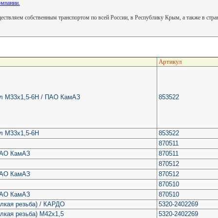
омпании.
ствляем собственным транспортом по всей России, в Республику Крым, а также в стр
Артикул
ал М33х1,5-6Н / ПАО КамАЗ
853522
ал М33х1,5-6Н
853522
870511
 ПАО КамАЗ
870511
870512
 ПАО КамАЗ
870512
870510
 ПАО КамАЗ
870510
елкая резьба) / КАРДО
5320-2402269
елкая резьба) М42х1,5
5320-2402269