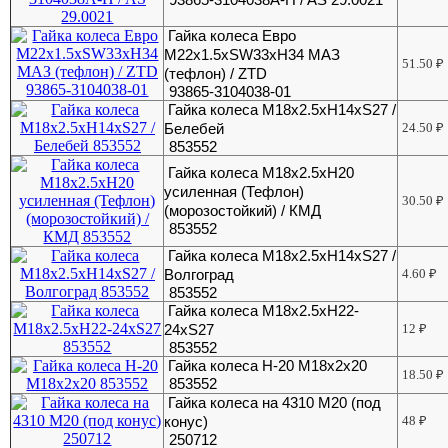
Гайка колеса Евро
М22х1.5хSW33xH34 МАЗ
51.50
₽
(тефлон) / ZTD
93865-3104038-01
Гайка колеса М18х2.5хH14хS27 /
Белебей
24.50
₽
853552
Гайка колеса М18х2.5хH20
усиленная (Тефлон)
30.50
₽
(морозостойкий) / КМД
853552
Гайка колеса М18х2.5хН14хS27 /
Волгоград
4.60
₽
853552
Гайка колеса М18х2.5хН22-
24хS27
12
₽
853552
Гайка колеса Н-20 М18х2х20
18.50
₽
853552
Гайка колеса на 4310 М20 (под
конус)
48
₽
250712