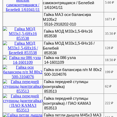
самоконтрящаяся / Белебей
5.60
₽
1/61041/11
Гайка МАЗ оси балансира
М105х2
1671
₽
5516-2918202-010
Гайка МОД М33х1,5-6Нх16
35.50
₽
853538
Гайка МОД М33х1,5-6Нх16 /
Белебей
128
₽
853538
Гайка на 086 узла
18.50
₽
14-1601109
Гайка оси балансира п/п М 80х2
199
₽
500-3104076
Гайка передней ступицы
(контргайка)
62
₽
853513
Гайка передней ступицы
(контргайка) / ПАО КАМАЗ
222
₽
853513
Гайка петли дышла М45х3 МАЗ