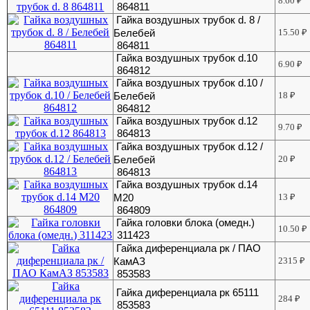
8.60
₽
864811
Гайка воздушных трубок d. 8 /
Белебей
15.50
₽
864811
Гайка воздушных трубок d.10
6.90
₽
864812
Гайка воздушных трубок d.10 /
Белебей
18
₽
864812
Гайка воздушных трубок d.12
9.70
₽
864813
Гайка воздушных трубок d.12 /
Белебей
20
₽
864813
Гайка воздушных трубок d.14
М20
13
₽
864809
Гайка головки блока (омедн.)
10.50
₽
311423
Гайка диференциала рк / ПАО
КамАЗ
2315
₽
853583
Гайка диференциала рк 65111
284
₽
853583