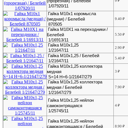
(прорезная) / Белебей
9
₽
1/07920/11
Гайка М10х1 коромысла
(медная) / Белебей
9.40
₽
870505
Гайка М10Х1 на переходники /
Белебей
5.50
₽
1/16913/11
Гайка М10х1,25
2.90
₽
1/21647/11
Гайка М10х1,25 / Белебей
5.40
₽
1/21647/11
Гайка М10х1,25 коллектора
медная
3
₽
S=14 H=6-1/21647/279
Гайка М10х1,25 коллектора
медная / Белебей
7.90
₽
1/21647/279
Гайка М10х1,25 нейлон
самоконтрящаяся
4
₽
1/25745/11
Гайка М10х1,25 нейлон
самоконтрящаяся / Белебей
8.90
₽