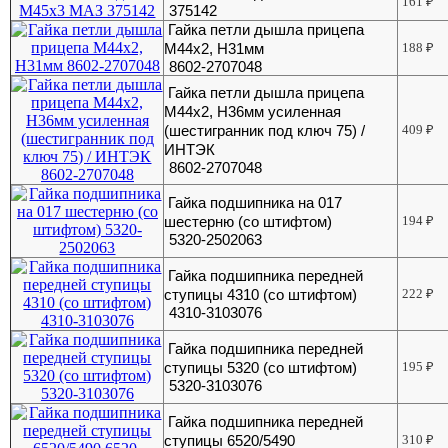
161
₽
375142
Гайка петли дышла прицепа
М44х2, H31мм
188
₽
8602-2707048
Гайка петли дышла прицепа
М44х2, H36мм усиленная
(шестигранник под ключ 75) /
409
₽
ИНТЭК
8602-2707048
Гайка подшипника на 017
шестерню (со штифтом)
194
₽
5320-2502063
Гайка подшипника передней
ступицы 4310 (со штифтом)
222
₽
4310-3103076
Гайка подшипника передней
ступицы 5320 (со штифтом)
195
₽
5320-3103076
Гайка подшипника передней
ступицы 6520/5490
310
₽