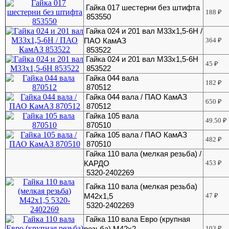
Гайка 017 шестерни без штифта
188
₽
853550
Гайка 024 и 201 вал М33х1,5-6Н /
ПАО КамАЗ
364
₽
853522
Гайка 024 и 201 вал М33х1,5-6Н
45
₽
853522
Гайка 044 вала
182
₽
870512
Гайка 044 вала / ПАО КамАЗ
650
₽
870512
Гайка 105 вала
49.50
₽
870510
Гайка 105 вала / ПАО КамАЗ
482
₽
870510
Гайка 110 вала (мелкая резьба) /
КАРДО
453
₽
5320-2402269
Гайка 110 вала (мелкая резьба)
М42х1,5
47
₽
5320-2402269
Гайка 110 вала Евро (крупная
резьба) М42х2
103
₽