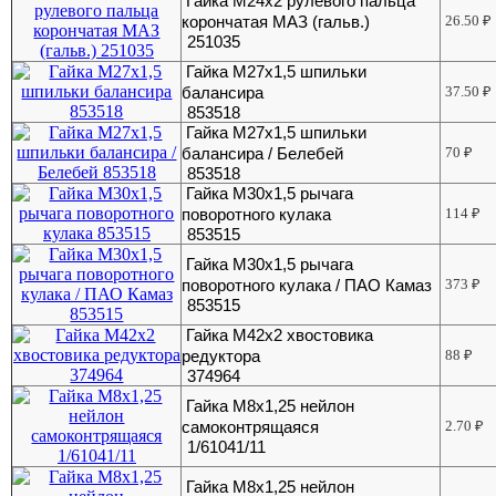
Гайка М24х2 рулевого пальца
корончатая МАЗ (гальв.)
26.50
₽
251035
Гайка М27х1,5 шпильки
балансира
37.50
₽
853518
Гайка М27х1,5 шпильки
балансира / Белебей
70
₽
853518
Гайка М30х1,5 рычага
поворотного кулака
114
₽
853515
Гайка М30х1,5 рычага
поворотного кулака / ПАО Камаз
373
₽
853515
Гайка М42х2 хвостовика
редуктора
88
₽
374964
Гайка М8х1,25 нейлон
самоконтрящаяся
2.70
₽
1/61041/11
Гайка М8х1,25 нейлон