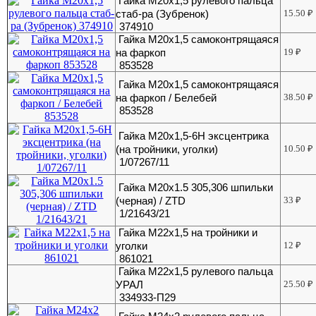
Гайка М20х1,5 рулевого пальца
стаб-ра (Зубренок)
15.50
₽
374910
Гайка М20х1,5 самоконтрящаяся
на фаркоп
19
₽
853528
Гайка М20х1,5 самоконтрящаяся
на фаркоп / Белебей
38.50
₽
853528
Гайка М20х1,5-6Н эксцентрика
(на тройники, уголки)
10.50
₽
1/07267/11
Гайка М20х1.5 305,306 шпильки
(черная) / ZTD
33
₽
1/21643/21
Гайка М22х1,5 на тройники и
уголки
12
₽
861021
Гайка М22х1,5 рулевого пальца
УРАЛ
25.50
₽
334933-П29