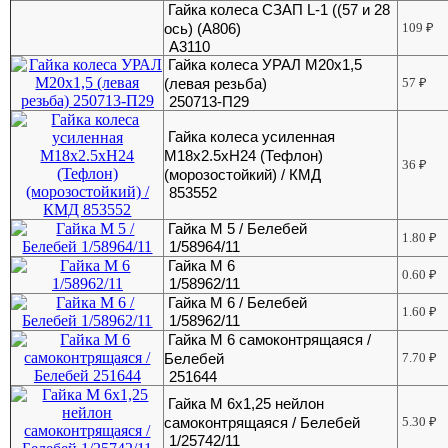
Гайка колеса СЗАП L-1 ((57 и 28
ось) (А806)
109
₽
А3110
Гайка колеса УРАЛ М20х1,5
(левая резьба)
57
₽
250713-П29
Гайка колеса усиленная
М18х2.5хH24 (Тефлон)
36
₽
(морозостойкий) / КМД
853552
Гайка М 5 / Белебей
1.80
₽
1/58964/11
Гайка М 6
0.60
₽
1/58962/11
Гайка М 6 / Белебей
1.60
₽
1/58962/11
Гайка М 6 самоконтрящаяся /
Белебей
7.70
₽
251644
Гайка М 6х1,25 нейлон
самоконтрящаяся / Белебей
5.30
₽
1/25742/11