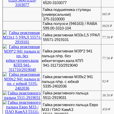
6520-3103077
Гайка подшипника ступицы
(универсальная)
683
₽
375-3103000
Гайка полуоси (946163) / RABA
6626
₽
599.00-3310-104
Гайка реактивная М33х1,5 УРАЛ
77.50
₽
55571-2919101
Гайка реактивная М39*2 941
пальца п/пр. без
77.50
₽
юбки+вторич.вала КПП
941-311710/2919040
Гайка реактивная М39х2 941
пальца п/пр. с юбкой
92
₽
5335-2402036
Гайка реактивного пальца
38.50
₽
5511-2919031
Гайка реактивного пальца Евро
М33 / ПАО КамАЗ
459
₽