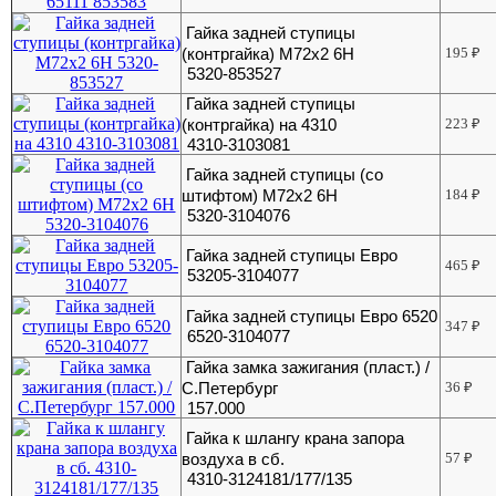
Гайка задней ступицы
(контргайка) М72х2 6Н
195
₽
5320-853527
Гайка задней ступицы
(контргайка) на 4310
223
₽
4310-3103081
Гайка задней ступицы (со
штифтом) М72х2 6Н
184
₽
5320-3104076
Гайка задней ступицы Евро
465
₽
53205-3104077
Гайка задней ступицы Евро 6520
347
₽
6520-3104077
Гайка замка зажигания (пласт.) /
С.Петербург
36
₽
157.000
Гайка к шлангу крана запора
воздуха в сб.
57
₽
4310-3124181/177/135