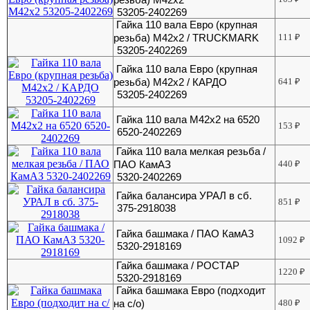
53205-2402269
Гайка 110 вала Евро (крупная
резьба) М42х2 / TRUCKMARK
111
₽
53205-2402269
Гайка 110 вала Евро (крупная
резьба) М42х2 / КАРДО
641
₽
53205-2402269
Гайка 110 вала М42х2 на 6520
153
₽
6520-2402269
Гайка 110 вала мелкая резьба /
ПАО КамАЗ
440
₽
5320-2402269
Гайка балансира УРАЛ в сб.
851
₽
375-2918038
Гайка башмака / ПАО КамАЗ
1092
₽
5320-2918169
Гайка башмака / РОСТАР
1220
₽
5320-2918169
Гайка башмака Евро (подходит
на с/о)
480
₽