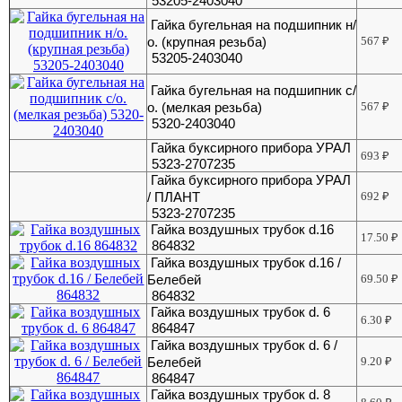
53205-2403040
Гайка бугельная на подшипник н/
о. (крупная резьба)
567
₽
53205-2403040
Гайка бугельная на подшипник с/
о. (мелкая резьба)
567
₽
5320-2403040
Гайка буксирного прибора УРАЛ
693
₽
5323-2707235
Гайка буксирного прибора УРАЛ
/ ПЛАНТ
692
₽
5323-2707235
Гайка воздушных трубок d.16
17.50
₽
864832
Гайка воздушных трубок d.16 /
Белебей
69.50
₽
864832
Гайка воздушных трубок d. 6
6.30
₽
864847
Гайка воздушных трубок d. 6 /
Белебей
9.20
₽
864847
Гайка воздушных трубок d. 8