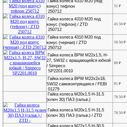
Гайка колеса 4310 М20 (под
конус) тефлон
51
₽
250712
Гайка колеса 4310 М20 под
конус (тефлон) / ZTD
45.50
₽
250712
Гайка колеса 4310 М20 под
конус (черная) / ZTD
59.50
₽
250712
Гайка колеса BPW М22х1.5, H-
27, SW32 с вращающейся юбкой
80
₽
/ Simpeco
SP2201.0010
Гайка колеса BPW М22х2х18,
SW32 самоконтрящаяся / FEBI
81
₽
01279
Гайка колеса M20x1.5 H-31.5
78.50
₽
(ключ 30) ПАЗ (гальв.)
Гайка колеса M20x1.5 H-31.5
78.50
₽
(ключ 30) ПАЗ (гальв.) / ZTD
Гайка колеса M22x1.5 H-30.5