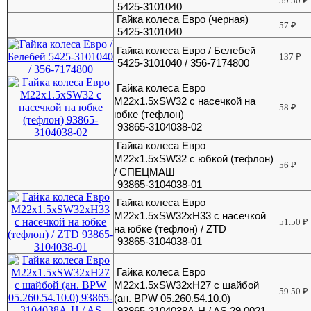
59.50
₽
5425-3101040
Гайка колеса Евро (черная)
57
₽
5425-3101040
Гайка колеса Евро / Белебей
137
₽
5425-3101040 / 356-7174800
Гайка колеса Евро
М22х1.5хSW32 с насечкой на
58
₽
юбке (тефлон)
93865-3104038-02
Гайка колеса Евро
М22х1.5хSW32 с юбкой (тефлон)
56
₽
/ СПЕЦМАШ
93865-3104038-01
Гайка колеса Евро
М22х1.5хSW32xH33 с насечкой
51.50
₽
на юбке (тефлон) / ZTD
93865-3104038-01
Гайка колеса Евро
М22х1.5хSW32хH27 с шайбой
59.50
₽
(ан. BPW 05.260.54.10.0)
93865-3104038A-H / AS 29.0021