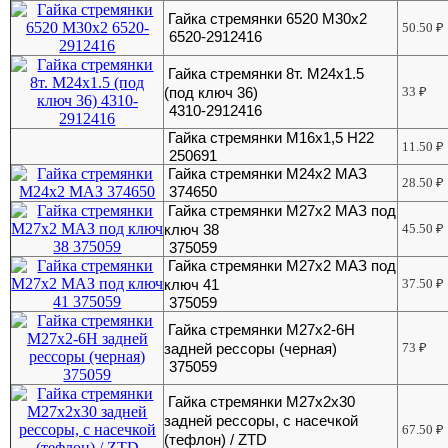
Гайка стремянки 6520 М30х2
50.50
₽
6520-2912416
Гайка стремянки 8т. М24х1.5
(под ключ 36)
33
₽
4310-2912416
Гайка стремянки М16х1,5 Н22
11.50
₽
250691
Гайка стремянки М24х2 МАЗ
28.50
₽
374650
Гайка стремянки М27х2 МАЗ под
ключ 38
45.50
₽
375059
Гайка стремянки М27х2 МАЗ под
ключ 41
37.50
₽
375059
Гайка стремянки М27х2-6Н
задней рессоры (черная)
73
₽
375059
Гайка стремянки М27х2х30
задней рессоры, с насечкой
67.50
₽
(тефлон) / ZTD