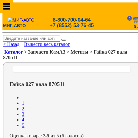
0
8-800-700-04-64
+7 (8552) 53-76-45
МИГ-АВТО
0
< Назад
|
Вывести весь каталог
Каталог
> Запчасти КамАЗ > Метизы > Гайка 027 вала
870511
Гайка 027 вала 870511
1
2
3
4
5
Оценка товара:
3.5
из 5 (6 голосов)