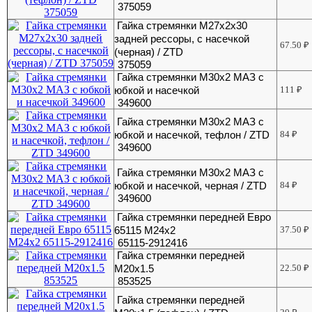
375059
Гайка стремянки М27х2х30
задней рессоры, с насечкой
67.50
₽
(черная) / ZTD
375059
Гайка стремянки М30х2 МАЗ с
юбкой и насечкой
111
₽
349600
Гайка стремянки М30х2 МАЗ с
юбкой и насечкой, тефлон / ZTD
84
₽
349600
Гайка стремянки М30х2 МАЗ с
юбкой и насечкой, черная / ZTD
84
₽
349600
Гайка стремянки передней Евро
65115 М24х2
37.50
₽
65115-2912416
Гайка стремянки передней
М20х1.5
22.50
₽
853525
Гайка стремянки передней