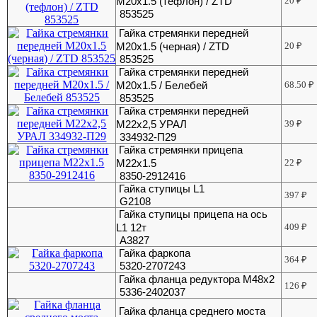
М20х1.5 (тефлон) / ZTD
20
₽
853525
Гайка стремянки передней
М20х1.5 (черная) / ZTD
20
₽
853525
Гайка стремянки передней
М20х1.5 / Белебей
68.50
₽
853525
Гайка стремянки передней
М22х2,5 УРАЛ
39
₽
334932-П29
Гайка стремянки прицепа
М22х1.5
22
₽
8350-2912416
Гайка ступицы L1
397
₽
G2108
Гайка ступицы прицепа на ось
L1 12т
409
₽
А3827
Гайка фаркопа
364
₽
5320-2707243
Гайка фланца редуктора М48х2
126
₽
5336-2402037
Гайка фланца среднего моста