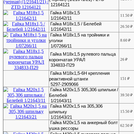
12164121
Гайка М18х1,5
11.50
₽
1/21642/11
Гайка М18х1,5 / Белебей
26.50
₽
1/21642/11
Гайка М18х1,5 на тройники и
уголки
8.60
₽
1/07266/11
Гайка М18х1,5 рулевого пальца
корончатая УРАЛ
26
₽
334833-П29
Гайка М18х1,5-6Н крепления
реактивной штанги
151
₽
5297-2909066
Гайка М20х1,5 305,306 шпильки /
Белебей
39.50
₽
1/21643/11
Гайка М20х1,5 на 305,306
шпильку
15.50
₽
1/21643/21
Гайка М20х1,5 на анкерный болт
62.50
₽
ушка рессоры