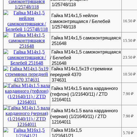
1/25748/118
Гайка М14х1,5 нейлон
самоконтрящаяся / Белебей
16.50
₽
1/25748/118
Гайка М14х1,5 самоконтрящаяся
15.50
₽
251648
Гайка М14х1,5 самоконтрящаяся
/ Белебей
23.50
₽
251648
Гайка М14х1,5х19 стремянки
передней 4370
10.50
₽
374631
Гайка М14х1.5 вала карданного
(тефлон) (1/21640/11) / ZTD
7.90
₽
12164011
Гайка М14х1.5 вала карданного
(черная) (1/21640/11) / ZTD
7.90
₽
12164011
Гайка М16х1,5
5.70
₽
1/21641/21