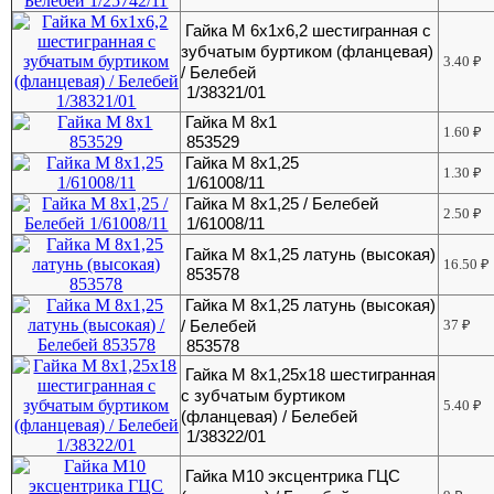
Гайка М 6х1х6,2 шестигранная с
зубчатым буртиком (фланцевая)
3.40
₽
/ Белебей
1/38321/01
Гайка М 8х1
1.60
₽
853529
Гайка М 8х1,25
1.30
₽
1/61008/11
Гайка М 8х1,25 / Белебей
2.50
₽
1/61008/11
Гайка М 8х1,25 латунь (высокая)
16.50
₽
853578
Гайка М 8х1,25 латунь (высокая)
/ Белебей
37
₽
853578
Гайка М 8х1,25х18 шестигранная
с зубчатым буртиком
5.40
₽
(фланцевая) / Белебей
1/38322/01
Гайка М10 эксцентрика ГЦС