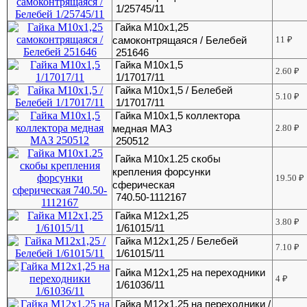
1/25745/11
Гайка М10х1,25
самоконтрящаяся / Белебей
11
₽
251646
Гайка М10х1,5
2.60
₽
1/17017/11
Гайка М10х1,5 / Белебей
5.10
₽
1/17017/11
Гайка М10х1,5 коллектора
медная МАЗ
2.80
₽
250512
Гайка М10х1.25 скобы
крепления форсунки
19.50
₽
сферическая
740.50-1112167
Гайка М12х1,25
3.80
₽
1/61015/11
Гайка М12х1,25 / Белебей
7.10
₽
1/61015/11
Гайка М12х1,25 на переходники
4
₽
1/61036/11
Гайка М12х1,25 на переходники /