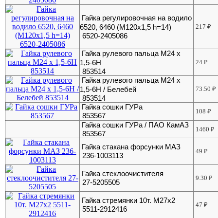
Гайка регулировочная на водило
6520, 6460 (М120х1,5 h=14)
217
₽
6520-2405086
Гайка рулевого пальца М24 х
1,5-6Н
24
₽
853514
Гайка рулевого пальца М24 х
1,5-6Н / Белебей
73.50
₽
853514
Гайка сошки ГУРа
108
₽
853567
Гайка сошки ГУРа / ПАО КамАЗ
1460
₽
853567
Гайка стакана форсунки МАЗ
49
₽
236-1003113
Гайка стеклоочистителя
9.30
₽
27-5205505
Гайка стремянки 10т. М27х2
47
₽
5511-2912416