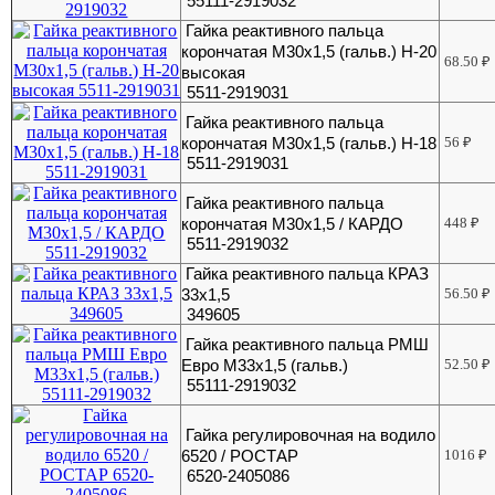
55111-2919032
Гайка реактивного пальца
корончатая М30х1,5 (гальв.) H-20
68.50
₽
высокая
5511-2919031
Гайка реактивного пальца
корончатая М30х1,5 (гальв.) Н-18
56
₽
5511-2919031
Гайка реактивного пальца
корончатая М30х1,5 / КАРДО
448
₽
5511-2919032
Гайка реактивного пальца КРАЗ
33х1,5
56.50
₽
349605
Гайка реактивного пальца РМШ
Евро М33х1,5 (гальв.)
52.50
₽
55111-2919032
Гайка регулировочная на водило
6520 / РОСТАР
1016
₽
6520-2405086