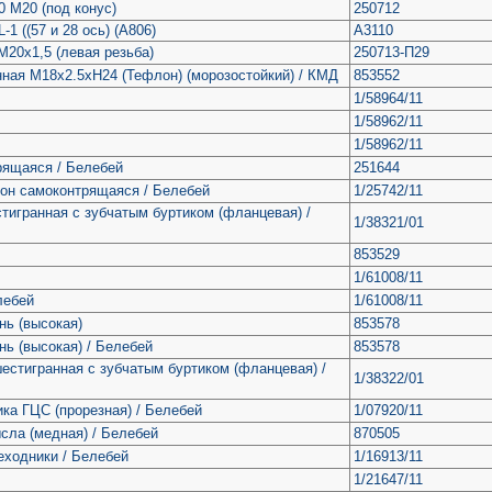
0 М20 (под конус)
250712
1 ((57 и 28 ось) (А806)
А3110
М20х1,5 (левая резьба)
250713-П29
нная М18х2.5хH24 (Тефлон) (морозостойкий) / КМД
853552
1/58964/11
1/58962/11
1/58962/11
рящаяся / Белебей
251644
лон самоконтрящаяся / Белебей
1/25742/11
стигранная с зубчатым буртиком (фланцевая) /
1/38321/01
853529
1/61008/11
лебей
1/61008/11
нь (высокая)
853578
нь (высокая) / Белебей
853578
шестигранная с зубчатым буртиком (фланцевая) /
1/38322/01
ика ГЦС (прорезная) / Белебей
1/07920/11
сла (медная) / Белебей
870505
еходники / Белебей
1/16913/11
1/21647/11