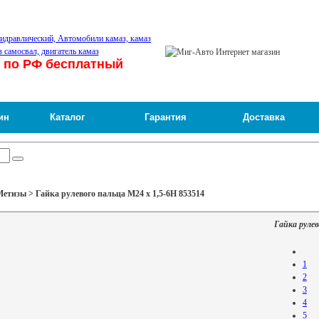
 по РФ бесплатный
ин
Каталог
Гарантия
Доставка
етизы > Гайка рулевого пальца М24 х 1,5-6Н 853514
Гайка рулев
1
2
3
4
5