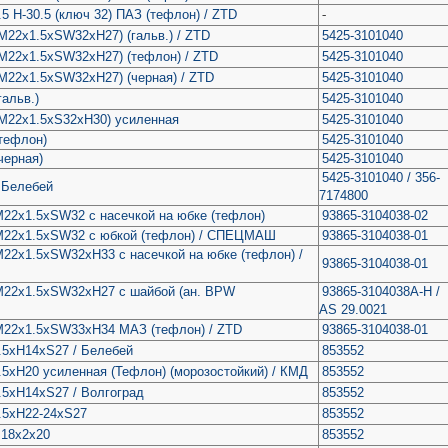
5 H-30.5 (ключ 32) ПАЗ (тефлон) / ZTD
-
(M22x1.5xSW32xH27) (гальв.) / ZTD
5425-3101040
(M22x1.5xSW32xH27) (тефлон) / ZTD
5425-3101040
(M22x1.5xSW32xH27) (черная) / ZTD
5425-3101040
гальв.)
5425-3101040
(М22х1.5хS32хH30) усиленная
5425-3101040
(тефлон)
5425-3101040
черная)
5425-3101040
5425-3101040 / 356-
/ Белебей
7174800
М22х1.5хSW32 с насечкой на юбке (тефлон)
93865-3104038-02
 М22х1.5хSW32 с юбкой (тефлон) / СПЕЦМАШ
93865-3104038-01
М22х1.5хSW32xH33 с насечкой на юбке (тефлон) /
93865-3104038-01
 М22х1.5хSW32хH27 с шайбой (ан. BPW
93865-3104038A-H /
AS 29.0021
 М22х1.5хSW33xH34 МАЗ (тефлон) / ZTD
93865-3104038-01
.5хH14хS27 / Белебей
853552
.5хH20 усиленная (Тефлон) (морозостойкий) / КМД
853552
.5хН14хS27 / Волгоград
853552
.5хН22-24хS27
853552
М18х2х20
853552