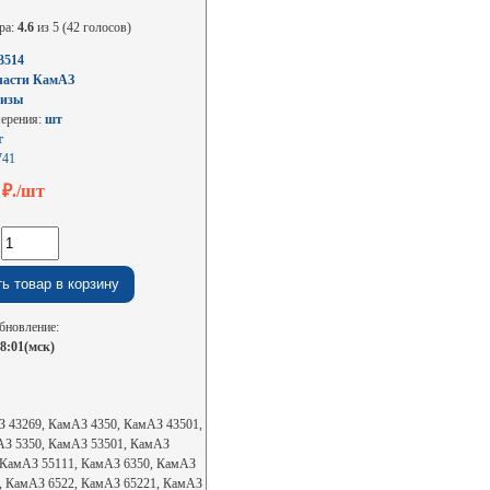
ра:
4.6
из 5 (42 голосов)
3514
части КамАЗ
изы
мерения:
шт
г
741
4
₽./шт
:
бновление:
08:01(мск)
 43269, КамАЗ 4350, КамАЗ 43501,
АЗ 5350, КамАЗ 53501, КамАЗ
 КамАЗ 55111, КамАЗ 6350, КамАЗ
, КамАЗ 6522, КамАЗ 65221, КамАЗ