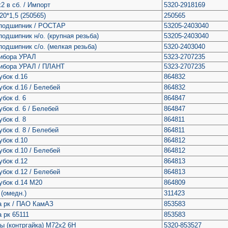
2 в сб. / Импорт
5320-2918169
20*1,5 (250565)
250565
 подшипник / РОСТАР
53205-2403040
подшипник н/о. (крупная резьба)
53205-2403040
подшипник с/о. (мелкая резьба)
5320-2403040
рибора УРАЛ
5323-2707235
рибора УРАЛ / ПЛАНТ
5323-2707235
убок d.16
864832
убок d.16 / Белебей
864832
бок d. 6
864847
бок d. 6 / Белебей
864847
бок d. 8
864811
бок d. 8 / Белебей
864811
убок d.10
864812
убок d.10 / Белебей
864812
убок d.12
864813
убок d.12 / Белебей
864813
убок d.14 М20
864809
 (омедн.)
311423
а рк / ПАО КамАЗ
853583
 рк 65111
853583
ы (контргайка) М72х2 6Н
5320-853527