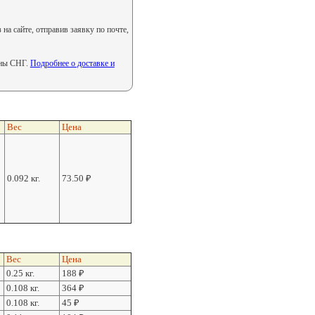
на сайте, отправив заявку по почте,
аны СНГ.
Подробнее о доставке и
Вес
Цена
0.092 кг.
73.50
₽
Вес
Цена
0.25 кг.
188
₽
0.108 кг.
364
₽
0.108 кг.
45
₽