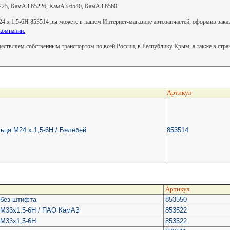
225, КамАЗ 65226, КамАЗ 6540, КамАЗ 6560
4 х 1,5-6Н 853514 вы можете в нашем Интернет-магазине автозапчастей, оформив заказ 
компании.
ствляем собственным транспортом по всей России, в Республику Крым, а также в стр
Артикул
ьца М24 х 1,5-6Н / Белебей
853514
Артикул
 без штифта
853550
л М33х1,5-6Н / ПАО КамАЗ
853522
 М33х1,5-6Н
853522