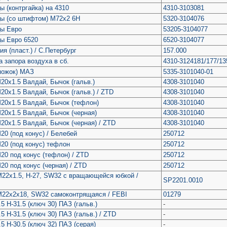
ы (контргайка) на 4310
4310-3103081
цы (со штифтом) М72х2 6Н
5320-3104076
цы Евро
53205-3104077
цы Евро 6520
6520-3104077
ия (пласт.) / С.Петербург
157.000
а запора воздуха в сб.
4310-3124181/177/13
апожок) МАЗ
5335-3101040-01
20х1.5 Валдай, Бычок (гальв.)
4308-3101040
20х1.5 Валдай, Бычок (гальв.) / ZTD
4308-3101040
М20х1.5 Валдай, Бычок (тефлон)
4308-3101040
М20х1.5 Валдай, Бычок (черная)
4308-3101040
20х1.5 Валдай, Бычок (черная) / ZTD
4308-3101040
20 (под конус) / Белебей
250712
М20 (под конус) тефлон
250712
20 под конус (тефлон) / ZTD
250712
20 под конус (черная) / ZTD
250712
22х1.5, H-27, SW32 с вращающейся юбкой /
SP2201.0010
М22х2х18, SW32 самоконтрящаяся / FEBI
01279
5 H-31.5 (ключ 30) ПАЗ (гальв.)
-
5 H-31.5 (ключ 30) ПАЗ (гальв.) / ZTD
-
5 H-30.5 (ключ 32) ПАЗ (серая)
-