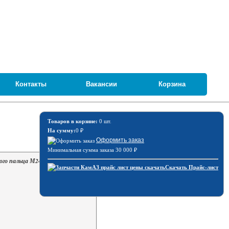
Контакты
Вакансии
Корзина
Товаров в корзине:
0 шт.
На сумму:
0
₽
Оформить заказ
Минимальная сумма заказа 30 000
₽
ого пальца М24 х 1,5-6Н 853514
Скачать Прайс-лист