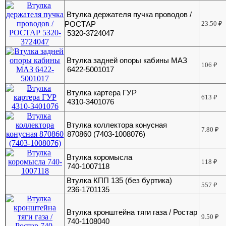
Втулка держателя пучка проводов /
РОСТАР
23.50
₽
5320-3724047
Втулка задней опоры кабины МАЗ
106
₽
6422-5001017
Втулка картера ГУР
613
₽
4310-3401076
Втулка коллектора конусная
7.80
₽
870860 (7403-1008076)
Втулка коромысла
118
₽
740-1007118
Втулка КПП 135 (без буртика)
557
₽
236-1701135
Втулка кронштейна тяги газа / Ростар
9.50
₽
740-1108040