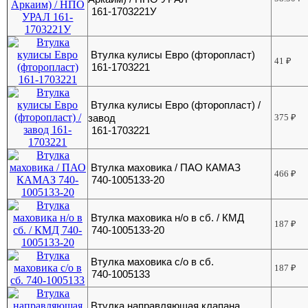
161-1703221У
Втулка кулисы Евро (фторопласт)
41
₽
161-1703221
Втулка кулисы Евро (фторопласт) /
завод
375
₽
161-1703221
Втулка маховика / ПАО КАМАЗ
466
₽
740-1005133-20
Втулка маховика н/о в сб. / КМД
187
₽
740-1005133-20
Втулка маховика с/о в сб.
187
₽
740-1005133
Втулка направляющая клапана