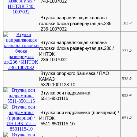
740-1007032
Втулка направляющая клапана
головки блока развёрнутая дв.236
103
₽
236-1007032
Втулка направляющая клапана
головки блока развёрнутая дв.236 /
273
₽
ИНТЭК
236-1007032
Втулка опорного башмака / ПАО
КАМАЗ
538
₽
5320-1001128-10
Втулка оси надрамника
953
₽
5511-8501115
Втулка оси надрамника (приварная) /
ИНТЭК
851
₽
5511-8501115-10