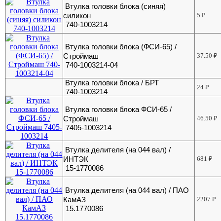
Втулка головки блока (синяя)
силикон
5
₽
740-1003214
Втулка головки блока (ФСИ-65) /
Строймаш
37.50
₽
740-1003214-04
Втулка головки блока / БРТ
24
₽
740-1003214
Втулка головки блока ФСИ-65 /
Строймаш
46.50
₽
7405-1003214
Втулка делителя (на 044 вал) /
ИНТЭК
681
₽
15-1770086
Втулка делителя (на 044 вал) / ПАО
КамАЗ
2207
₽
15.1770086