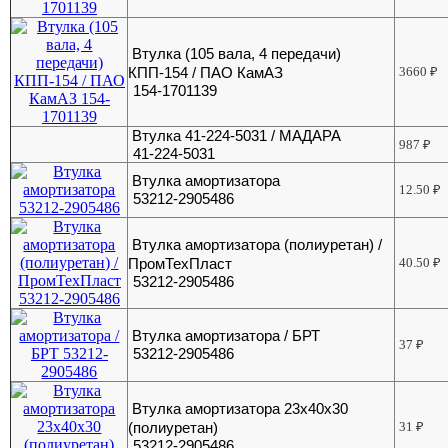
Втулка (105 вала, 4 передачи)
КПП-154 / ПАО КамАЗ
3660
₽
154-1701139
Втулка 41-224-5031 / МАДАРА
987
₽
41-224-5031
Втулка амортизатора
12.50
₽
53212-2905486
Втулка амортизатора (полиуретан) /
ПромТехПласт
40.50
₽
53212-2905486
Втулка амортизатора / БРТ
37
₽
53212-2905486
Втулка амортизатора 23х40х30
(полиуретан)
31
₽
53212-2905486