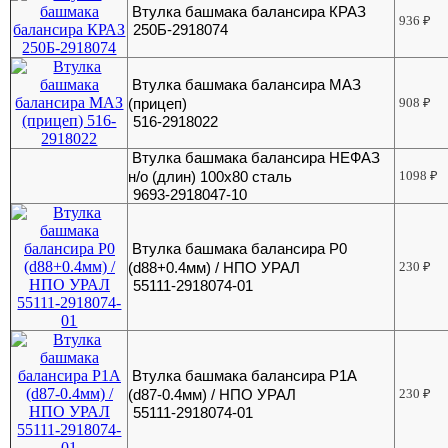
Втулка башмака балансира КРАЗ
936
₽
250Б-2918074
Втулка башмака балансира МАЗ
(прицеп)
908
₽
516-2918022
Втулка башмака балансира НЕФАЗ
н/о (длин) 100х80 сталь
1098
₽
9693-2918047-10
Втулка башмака балансира Р0
(d88+0.4мм) / НПО УРАЛ
230
₽
55111-2918074-01
Втулка башмака балансира Р1А
(d87-0.4мм) / НПО УРАЛ
230
₽
55111-2918074-01