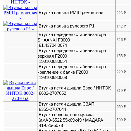
Втулка пальца РМШ ремонтная
223
₽
Втулка пальца рулевого Р1
142
₽
Втулка переднего стабилизатора
SHAANXI F3000
326
₽
81.43704.0074
Втулка переднего стабилизатора
верхняя F2000
155
₽
199100680054
Втулка переднего стабилизатора
крепление к балке F2000
229
₽
199100680068
Втулка петли дышла Евро / ИНТЭК
319
₽
8602-2707052
Втулка петли дышла СЗАП
659
₽
8355-2707044
Втулка поворотного кулака
КамАЗ-6522 55х69х49 / МАДАРА
500
₽
41-025-5078
Втулка подшипника 67х77х54,1 на