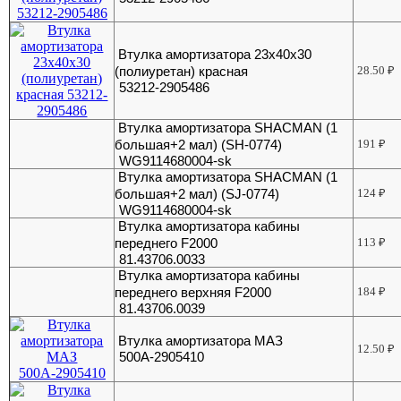
Втулка амортизатора 23х40х30
(полиуретан) красная
28.50
₽
53212-2905486
Втулка амортизатора SHACMAN (1
большая+2 мал) (SH-0774)
191
₽
WG9114680004-sk
Втулка амортизатора SHACMAN (1
большая+2 мал) (SJ-0774)
124
₽
WG9114680004-sk
Втулка амортизатора кабины
переднего F2000
113
₽
81.43706.0033
Втулка амортизатора кабины
переднего верхняя F2000
184
₽
81.43706.0039
Втулка амортизатора МАЗ
12.50
₽
500А-2905410