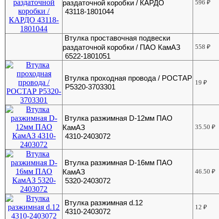
раздаточной коробки / КАРДО
596
₽
43118-1801044
Втулка проставочная подвески
раздаточной коробки / ПАО КамАЗ
558
₽
6522-1801051
Втулка проходная провода / РОСТАР
19
₽
Р5320-3703301
Втулка разжимная D-12мм ПАО
КамАЗ
35.50
₽
4310-2403072
Втулка разжимная D-16мм ПАО
КамАЗ
46.50
₽
5320-2403072
Втулка разжимная d.12
12
₽
4310-2403072