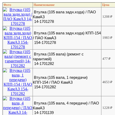
Фото
Наименование
Цена
Втулка (105 вала задн.хода) / ПАО
КамАЗ
1208
₽
14-1701278
Втулка (105 вала задн.хода) КПП-154
/ ПАО КамАЗ
1983
₽
154-1701278
Втулка (105 вала) (ремонт с
гарантией)
477
₽
14-1701282
Втулка (105 вала, 1 передачи)
КПП-154 / ПАО КамАЗ
4653
₽
154-1701282
Втулка (105 вала, 4 передачи) / ПАО
КамАЗ
1228
₽
14-1701139