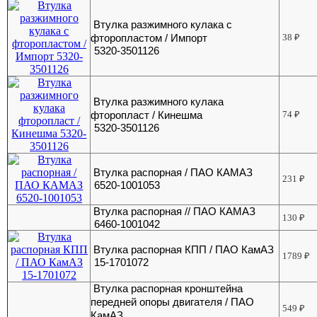
Втулка разжимного кулака с
фторопластом / Импорт
38
₽
5320-3501126
Втулка разжимного кулака
фторопласт / Кинешма
74
₽
5320-3501126
Втулка распорная / ПАО КАМАЗ
231
₽
6520-1001053
Втулка распорная // ПАО КАМАЗ
130
₽
6460-1001042
Втулка распорная КПП / ПАО КамАЗ
1789
₽
15-1701072
Втулка распорная кронштейна
передней опоры двигателя / ПАО
549
₽
КамАЗ