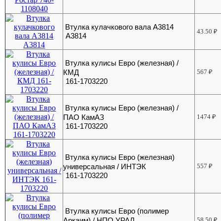
Втулка кулачкового вала А3814
43.50
₽
А3814
Втулка кулисы Евро (железная) /
КМД
567
₽
161-1703220
Втулка кулисы Евро (железная) /
ПАО КамАЗ
1474
₽
161-1703220
Втулка кулисы Евро (железная)
универсальная / ИНТЭК
557
₽
161-1703220
Втулка кулисы Евро (полимер
Аркаим) / НПО УРАЛ
58.50
₽