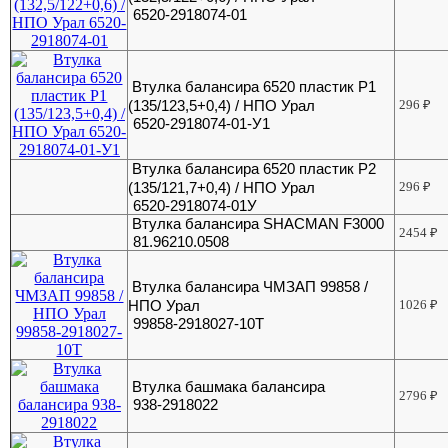
6520-2918074-01
Втулка балансира 6520 пластик Р1
(135/123,5+0,4) / НПО Урал
296
₽
6520-2918074-01-У1
Втулка балансира 6520 пластик Р2
(135/121,7+0,4) / НПО Урал
296
₽
6520-2918074-01У
Втулка балансира SHACMAN F3000
2454
₽
81.96210.0508
Втулка балансира ЧМЗАП 99858 /
НПО Урал
1026
₽
99858-2918027-10Т
Втулка башмака балансира
2796
₽
938-2918022