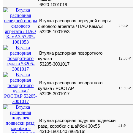
6520-1001019
Втулка распорная передней опоры
силового агрегата / ПАО КамАЗ
239
₽
53205-1001053
Втулка распорная поворотного
кулака
12.50
₽
53205-3001017
Втулка распорная поворотного
кулака / РОСТАР
15.50
₽
53205-3001017
Втулка распорная подушек подвески
разд. коробки с шайбой 30х55
41
₽
4310-1801040 (862516)