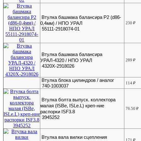
Втулка башмака балансира Р2 (d86-
0,4мм) / НПО УРАЛ
230
₽
55111-2918074-01
Втулка башмака балансира
УРАЛ-4320 / НПО УРАЛ
289
₽
4320Х-2918026
Втулка блока цилиндров / аналог
114
₽
740-1003037
Втулка болта выпуск. коллектора
малая (ISBe, ISLe.L) креп-ние
76.50
₽
распорки ISF3.8
3945252
Втулка вала вилки сцепления
171
₽