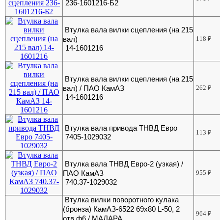
236-1601216-Б2
Втулка вала вилки сцепления (на 215
вал)
118
₽
14-1601216
Втулка вала вилки сцепления (на 215
вал) / ПАО КамАЗ
262
₽
14-1601216
Втулка вала привода ТНВД Евро
113
₽
7405-1029032
Втулка вала ТНВД Евро-2 (узкая) /
ПАО КамАЗ
955
₽
740.37-1029032
Втулка вилки поворотного кулака
(бронза) КамАЗ-6522 69х80 L-50, 2
964
₽
отв.ф6 / МАДАРА