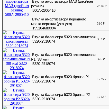
Втулка амортизатора МАЗ (двойная
резина)
24.50
₽
500А-2905410
Втулка амортизатора переднего
моста верхняя (ухо-ухо)
310
₽
199104680004
Втулка балансира 5320 алюминиевая
332
₽
5320-2918074
Втулка балансира 5320 алюминиевая
Р1 (88 мм)
376
₽
5320-2918074
Втулка балансира 5320 бронза Р1
1725
₽
5320-2918074
Втулка балансира 5320 бронза Р2
1712
₽
5320-2918074