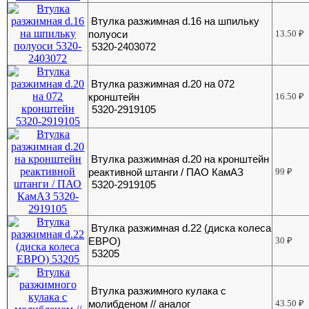
Втулка разжимная d.16 на шпильку
полуоси
13.50
₽
5320-2403072
Втулка разжимная d.20 на 072
кронштейн
16.50
₽
5320-2919105
Втулка разжимная d.20 на кронштейн
реактивной штанги / ПАО КамАЗ
99
₽
5320-2919105
Втулка разжимная d.22 (диска колеса
ЕВРО)
30
₽
53205
Втулка разжимного кулака с
молибденом // аналог
43.50
₽