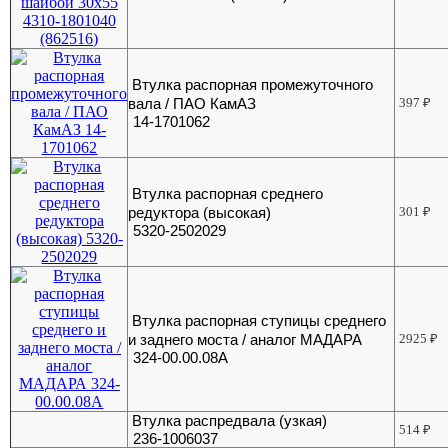
Втулка распорная промежуточного
вала / ПАО КамАЗ
397
₽
14-1701062
Втулка распорная среднего
редуктора (высокая)
301
₽
5320-2502029
Втулка распорная ступицы среднего
и заднего моста / аналог МАДАРА
2925
₽
324-00.00.08А
Втулка распредвала (узкая)
514
₽
236-1006037