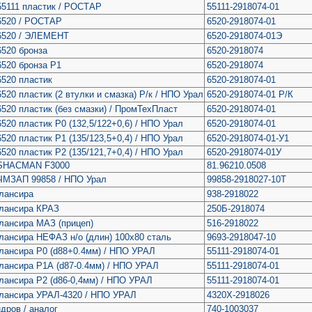
55111 пластик / РОСТАР
55111-2918074-01
6520 / РОСТАР
6520-2918074-01
 6520 / ЭЛЕМЕНТ
6520-2918074-01Э
6520 бронза
6520-2918074
6520 бронза Р1
6520-2918074
6520 пластик
6520-2918074-01
520 пластик (2 втулки и смазка) Р/к / НПО Урал
6520-2918074-01 Р/К
520 пластик (без смазки) / ПромТехПласт
6520-2918074-01
520 пластик Р0 (132,5/122+0,6) / НПО Урал
6520-2918074-01
520 пластик Р1 (135/123,5+0,4) / НПО Урал
6520-2918074-01-У1
520 пластик Р2 (135/121,7+0,4) / НПО Урал
6520-2918074-01У
 SHACMAN F3000
81.96210.0508
ЧМЗАП 99858 / НПО Урал
99858-2918027-10Т
лансира
938-2918022
алансира КРАЗ
250Б-2918074
лансира МАЗ (прицеп)
516-2918022
лансира НЕФАЗ н/о (длин) 100х80 сталь
9693-2918047-10
лансира Р0 (d88+0.4мм) / НПО УРАЛ
55111-2918074-01
лансира Р1А (d87-0.4мм) / НПО УРАЛ
55111-2918074-01
лансира Р2 (d86-0,4мм) / НПО УРАЛ
55111-2918074-01
лансира УРАЛ-4320 / НПО УРАЛ
4320Х-2918026
дров / аналог
740-1003037