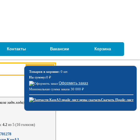
Контакты
Вакансии
Корзина
Товаров в корзине:
0 шт.
На сумму:
0
₽
Оформить заказ
Минимальная сумма заказа 30 000
₽
Скачать Прайс-лист
вала задн.хода) / ПАО КамАЗ 14-
а:
4.2
из 5 (16 голосов)
1701278
асти КамАЗ