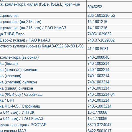
к. коллектора малая (ISBe, ISLe.L) креп-ние
3945252
 сцепления
236-1601216-Б2
сцепления (на 215 вал)
14-1601216
сцепления (на 215 вал) / ПАО КамАЗ
14-1601216
да ТНВД Евро
7405-1029032
Евро-2 (узкая) / ПАО КамАЗ
740.37-1029032
отного кулака (бронза) КамАЗ-6522 69х80 L-50,
41-180-5031
коллектора (высокая)
740-1008048
ка (белая)
740-1003214
ка (зеленая) силикон
740-1003214
ка (красная)
740-1003214
ка (красная) силикон
740-1003214
ка (синяя) силикон
740-1003214
ка (ФСИ-65) / Строймаш
740-1003214-04
ка / БРТ
740-1003214
ока ФСИ-65 / Строймаш
7405-1003214
а 044 вал) / ИНТЭК
15-1770086
на 044 вал) / ПАО КамАЗ
15.1770086
пучка проводов / РОСТАР
5320-3724047
ры кабины МАЗ
6422-5001017