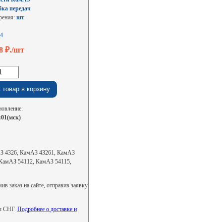
бка передач
рения:
шт
4
08
₽./шт
новление:
:01(мск)
АЗ 4326, КамАЗ 43261, КамАЗ
КамАЗ 54112, КамАЗ 54115,
в заказ на сайте, отправив заявку
ны СНГ.
Подробнее о доставке и