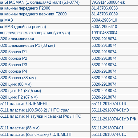
ра SHACMAN (1 большая+2 мал) (SJ-0774)
WG9114680004-sk
ра кабины переднего F2000
81.43706.0033
ра кабины переднего верхняя F2000
81.43706.0039
ра МАЗ
500А-2905410
ра МАЗ (двойная резина)
500А-2905410
а переднего моста верхняя (ухо-ухо)
199104680004
5320 алюминиевая
5320-2918074
5320 алюминиевая Р1 (88 мм)
5320-2918074
5320 бронза Р1
5320-2918074
5320 бронза Р2
5320-2918074
5320 бронза Р3
5320-2918074
5320 бронза Р4
5320-2918074
320 бронза (88 мм)
5320-2918074
320 цинк (88 мм)
5320-2918074
320 цинк Р1 (87,5 мм)
5320-2918074
320 цинк Р2 (87 мм)
5320-2918074
55111 пластик / ЭЛЕМЕНТ
55111-2918074-01Э
5111 пластик (100,5/88,2) / НПО Урал
55111-2918074-01УЭ
5111 пластик (4 втулки и смазка) Р/к / НПО
55111-2918074-01УЭ Р/К
5111 пластик (88 мм)
55111-2918074-01
55111 пластик (без смазки) / ЭЛЕМЕНТ
55111-2918074-01Э