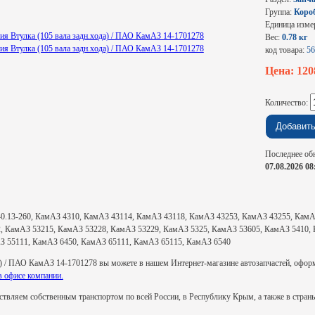
Группа:
Коро
Единица изме
Вес:
0.78 кг
код товара:
56
Цена: 12
Количество:
Последнее об
07.08.2026 08
 740.13-260, КамАЗ 4310, КамАЗ 43114, КамАЗ 43118, КамАЗ 43253, КамАЗ 43255, Кам
, КамАЗ 53215, КамАЗ 53228, КамАЗ 53229, КамАЗ 5325, КамАЗ 53605, КамАЗ 5410, 
З 55111, КамАЗ 6450, КамАЗ 65111, КамАЗ 65115, КамАЗ 6540
а) / ПАО КамАЗ 14-1701278 вы можете в нашем Интернет-магазине автозапчастей, оформи
в офисе компании.
твляем собственным транспортом по всей России, в Республику Крым, а также в стра