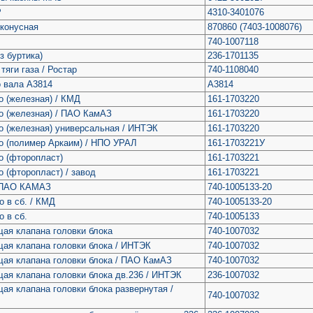
Р
4310-3401076
 конусная
870860 (7403-1008076)
740-1007118
з буртика)
236-1701135
тяги газа / Ростар
740-1108040
о вала А3814
А3814
о (железная) / КМД
161-1703220
о (железная) / ПАО КамАЗ
161-1703220
о (железная) универсальная / ИНТЭК
161-1703220
о (полимер Аркаим) / НПО УРАЛ
161-1703221У
о (фторопласт)
161-1703221
 (фторопласт) / завод
161-1703221
/ ПАО КАМАЗ
740-1005133-20
о в сб. / КМД
740-1005133-20
о в сб.
740-1005133
ая клапана головки блока
740-1007032
ая клапана головки блока / ИНТЭК
740-1007032
ая клапана головки блока / ПАО КамАЗ
740-1007032
ая клапана головки блока дв.236 / ИНТЭК
236-1007032
ая клапана головки блока развернутая /
740-1007032