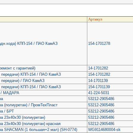
Артикул
задн.хода) КПП-154 / ПАО КамАЗ
154-1701278
ремонт с гарантией)
14-1701282
1 передачи) КПП-154 / ПАО КамАЗ
154-1701282
4 передачи) / ПАО КамАЗ
14-1701139
4 передачи) КПП-154 / ПАО КамАЗ
154-1701139
1 / МАДАРА
41-224-5031
ра
53212-2905486
ра (полиуретан) / ПромТехПласт
53212-2905486
ра / БРТ
53212-2905486
а 23х40х30 (полиуретан)
53212-2905486
а 23х40х30 (полиуретан) красная
53212-2905486
ра SHACMAN (1 большая+2 мал) (SH-0774)
WG9114680004-sk