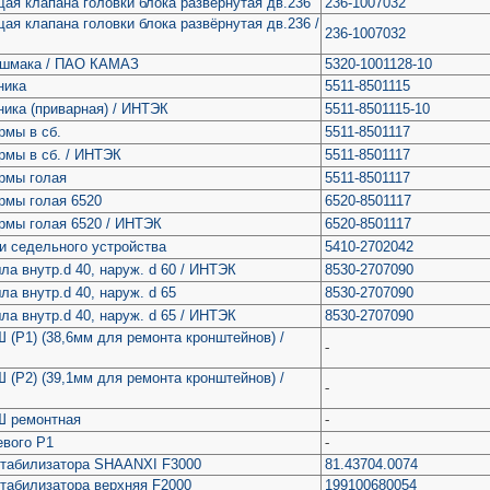
ая клапана головки блока развёрнутая дв.236
236-1007032
я клапана головки блока развёрнутая дв.236 /
236-1007032
ашмака / ПАО КАМАЗ
5320-1001128-10
ника
5511-8501115
ника (приварная) / ИНТЭК
5511-8501115-10
рмы в сб.
5511-8501117
рмы в сб. / ИНТЭК
5511-8501117
рмы голая
5511-8501117
рмы голая 6520
6520-8501117
рмы голая 6520 / ИНТЭК
6520-8501117
и седельного устройства
5410-2702042
а внутр.d 40, наруж. d 60 / ИНТЭК
8530-2707090
а внутр.d 40, наруж. d 65
8530-2707090
а внутр.d 40, наруж. d 65 / ИНТЭК
8530-2707090
(Р1) (38,6мм для ремонта кронштейнов) /
-
(Р2) (39,1мм для ремонта кронштейнов) /
-
Ш ремонтная
-
евого Р1
-
стабилизатора SHAANXI F3000
81.43704.0074
стабилизатора верхняя F2000
199100680054