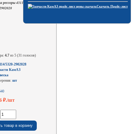
а рессоры 43114 (латунь)
Скачать Прайс-лист
2902028
ра:
4.7
из 5 (31 голосов)
114/5320-2902028
части КамАЗ
веска
мерения:
шт
640
36
₽./шт
: