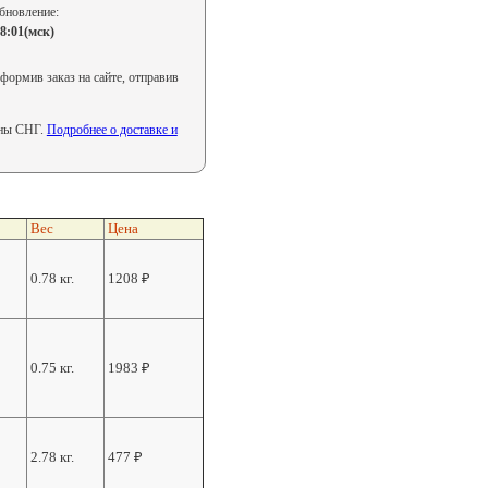
бновление:
08:01(мск)
формив заказ на сайте, отправив
аны СНГ.
Подробнее о доставке и
Вес
Цена
0.78 кг.
1208
₽
0.75 кг.
1983
₽
2.78 кг.
477
₽