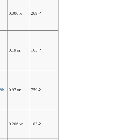
0.306 кг.
269
₽
0.19 кг.
165
₽
Р/К
0.97 кг.
759
₽
0.206 кг.
103
₽