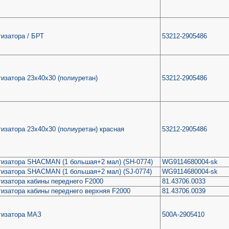
изатора / БРТ
53212-2905486
изатора 23х40х30 (полиуретан)
53212-2905486
изатора 23х40х30 (полиуретан) красная
53212-2905486
тизатора SHACMAN (1 большая+2 мал) (SH-0774)
WG9114680004-sk
тизатора SHACMAN (1 большая+2 мал) (SJ-0774)
WG9114680004-sk
изатора кабины переднего F2000
81.43706.0033
изатора кабины переднего верхняя F2000
81.43706.0039
тизатора МАЗ
500А-2905410