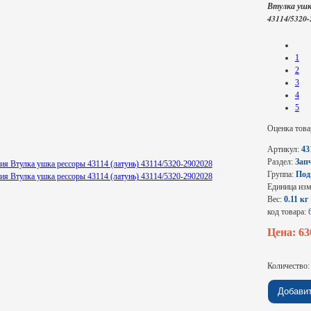
Втулка ушк
43114/5320-
1
2
3
4
5
Оценка това
Артикул:
43
Раздел:
Зап
Группа:
Под
Единица из
Вес:
0.11 кг
код товара:
Цена: 6
Количество