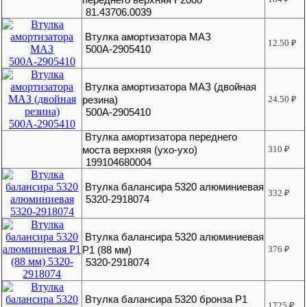
81.43706.0039
Втулка амортизатора МАЗ
12.50
₽
500А-2905410
Втулка амортизатора МАЗ (двойная
резина)
24.50
₽
500А-2905410
Втулка амортизатора переднего
моста верхняя (ухо-ухо)
310
₽
199104680004
Втулка балансира 5320 алюминиевая
332
₽
5320-2918074
Втулка балансира 5320 алюминиевая
Р1 (88 мм)
376
₽
5320-2918074
Втулка балансира 5320 бронза Р1
1725
₽