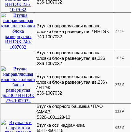
236-1007032
Втулка направляющая клапана
головки блока развернутая / ИНТЭК
273
₽
740-1007032
Втулка направляющая клапана
головки блока развёрнутая дв.236
103
₽
236-1007032
Втулка направляющая клапана
головки блока развёрнутая дв.236 /
273
₽
ИНТЭК
236-1007032
Втулка опорного башмака / ПАО
КАМАЗ
538
₽
5320-1001128-10
Втулка оси надрамника
953
₽
5511-8501115