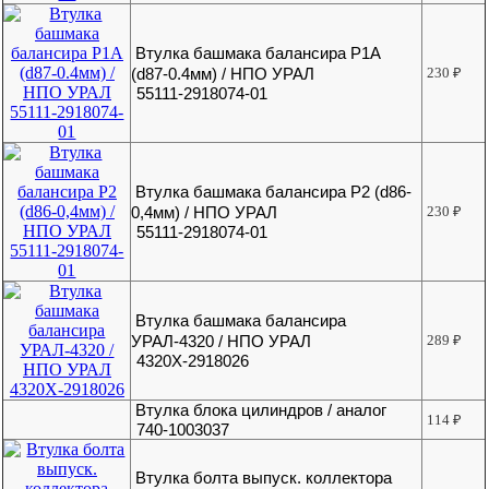
Втулка башмака балансира Р1А
(d87-0.4мм) / НПО УРАЛ
230
₽
55111-2918074-01
Втулка башмака балансира Р2 (d86-
0,4мм) / НПО УРАЛ
230
₽
55111-2918074-01
Втулка башмака балансира
УРАЛ-4320 / НПО УРАЛ
289
₽
4320Х-2918026
Втулка блока цилиндров / аналог
114
₽
740-1003037
Втулка болта выпуск. коллектора