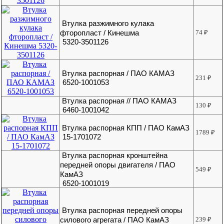
Втулка разжимного кулака
фторопласт / Кинешма
74
₽
5320-3501126
Втулка распорная / ПАО КАМАЗ
231
₽
6520-1001053
Втулка распорная // ПАО КАМАЗ
130
₽
6460-1001042
Втулка распорная КПП / ПАО КамАЗ
1789
₽
15-1701072
Втулка распорная кронштейна
передней опоры двигателя / ПАО
549
₽
КамАЗ
6520-1001019
Втулка распорная передней опоры
силового агрегата / ПАО КамАЗ
239
₽