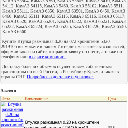
КамАЗ 53504, КамАЗ 5360, КамАЗ 53605, КамАЗ 5410, КамАЗ
54112, КамАЗ 54115, КамАЗ 5460, КамАЗ 55102, КамАЗ 5511,
КамАЗ 55111, КамАЗ 6350, КамАЗ 63501, КамАЗ 6450, КамАЗ
6460, КамАЗ 65111, КамАЗ 65115, КамАЗ 65116, КамАЗ 65117,
КамАЗ 6520, КамАЗ 65201, КамАЗ 6522, КамАЗ 65221, КамАЗ
65222, КамАЗ 65224, КамАЗ 65225, КамАЗ 65226, КамАЗ 6540,
КамАЗ 6560
Купить Втулка разжимная d.20 на 072 кронштейн 5320-
2919105 вы можете в нашем Интернет-магазине автозапчастей,
оформив заказ на сайте, отправив заявку по почте, а также по
телефону или
в офисе компании.
Доставку больших объемов осуществляем собственным
транспортом по всей России, в Республику Крым, а также в
страны СНГ.
Подробнее о доставке и упаковке.
Аналоги
Фото
Наименование
Цена
Втулка разжимная d.20 на кронштейн
реактивной штанги / ПАО КамАЗ
99
₽