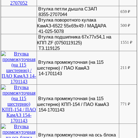
Втулка петли дышла СЗАП
659
₽
8355-2707044
Втулка поворотного кулака
КамАЗ-6522 55х69х49 / МАДАРА
500
₽
41-025-5078
Втулка подшипника 67х77х54,1 на
КПП ZF (0750119125)
1551
₽
ТЗ.119125
Втулка промежуточная (на 115
шестерню) / ПАО КамАЗ
211
₽
14-1701143
Втулка промежуточная (на 115
шестерню) КПП-154 / ПАО КамАЗ
771
₽
154-1701143
Втулка промежуточная на ось блока