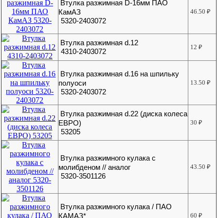
Втулка разжимная D-16мм ПАО
КамАЗ
46.50
₽
5320-2403072
Втулка разжимная d.12
12
₽
4310-2403072
Втулка разжимная d.16 на шпильку
полуоси
13.50
₽
5320-2403072
Втулка разжимная d.22 (диска колеса
ЕВРО)
30
₽
53205
Втулка разжимного кулака с
молибденом // аналог
43.50
₽
5320-3501126
Втулка разжимного кулака / ПАО
КАМАЗ*
60
₽