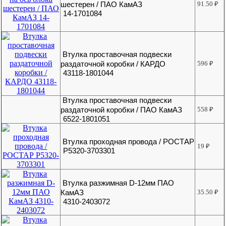
шестерен / ПАО КамАЗ
91.50
₽
14-1701084
Втулка проставочная подвески
раздаточной коробки / КАРДО
596
₽
43118-1801044
Втулка проставочная подвески
раздаточной коробки / ПАО КамАЗ
558
₽
6522-1801051
Втулка проходная провода / РОСТАР
19
₽
Р5320-3703301
Втулка разжимная D-12мм ПАО
КамАЗ
35.50
₽
4310-2403072