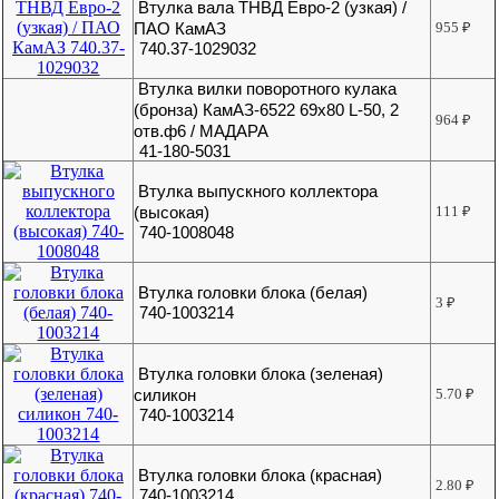
Втулка вала ТНВД Евро-2 (узкая) /
ПАО КамАЗ
955
₽
740.37-1029032
Втулка вилки поворотного кулака
(бронза) КамАЗ-6522 69х80 L-50, 2
964
₽
отв.ф6 / МАДАРА
41-180-5031
Втулка выпускного коллектора
(высокая)
111
₽
740-1008048
Втулка головки блока (белая)
3
₽
740-1003214
Втулка головки блока (зеленая)
силикон
5.70
₽
740-1003214
Втулка головки блока (красная)
2.80
₽
740-1003214