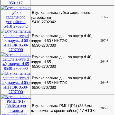
Втулка пальца губки седельного
устройства
116
₽
5410-2702042
Втулка пальца дышла внутр.d 40,
наруж. d 60 / ИНТЭК
397
₽
8530-2707090
Втулка пальца дышла внутр.d 40,
наруж. d 65
364
₽
8530-2707090
Втулка пальца дышла внутр.d 40,
наруж. d 65 / ИНТЭК
364
₽
8530-2707090
Втулка пальца РМШ (Р1) (38,6мм
205
₽
для ремонта кронштейнов) / ИНТЭК