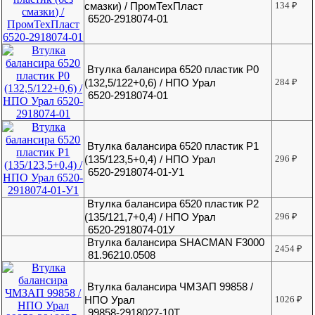
смазки) / ПромТехПласт
134
₽
6520-2918074-01
Втулка балансира 6520 пластик Р0
(132,5/122+0,6) / НПО Урал
284
₽
6520-2918074-01
Втулка балансира 6520 пластик Р1
(135/123,5+0,4) / НПО Урал
296
₽
6520-2918074-01-У1
Втулка балансира 6520 пластик Р2
(135/121,7+0,4) / НПО Урал
296
₽
6520-2918074-01У
Втулка балансира SHACMAN F3000
2454
₽
81.96210.0508
Втулка балансира ЧМЗАП 99858 /
НПО Урал
1026
₽
99858-2918027-10Т