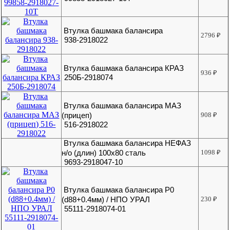
Втулка башмака балансира
2796
₽
938-2918022
Втулка башмака балансира КРАЗ
936
₽
250Б-2918074
Втулка башмака балансира МАЗ
(прицеп)
908
₽
516-2918022
Втулка башмака балансира НЕФАЗ
н/о (длин) 100х80 сталь
1098
₽
9693-2918047-10
Втулка башмака балансира Р0
(d88+0.4мм) / НПО УРАЛ
230
₽
55111-2918074-01