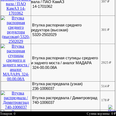
вала / ПАО КамАЗ
397
₽
14-1701062
Втулка распорная среднего
редуктора (высокая)
301
₽
5320-2502029
Втулка распорная ступицы среднего
и заднего моста / аналог МАДАРА
2925
₽
324-00.00.08А
Втулка распредвала (узкая)
514
₽
236-1006037
Втулка распредвала / Димитровград
178
₽
740-1006037
Товаров: 0
Сумма корзины: 0
₽