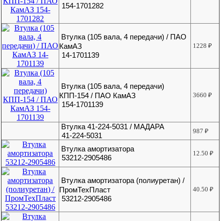
154-1701282
Втулка (105 вала, 4 передачи) / ПАО
КамАЗ
1228
₽
14-1701139
Втулка (105 вала, 4 передачи)
КПП-154 / ПАО КамАЗ
3660
₽
154-1701139
Втулка 41-224-5031 / МАДАРА
987
₽
41-224-5031
Втулка амортизатора
12.50
₽
53212-2905486
Втулка амортизатора (полиуретан) /
ПромТехПласт
40.50
₽
53212-2905486