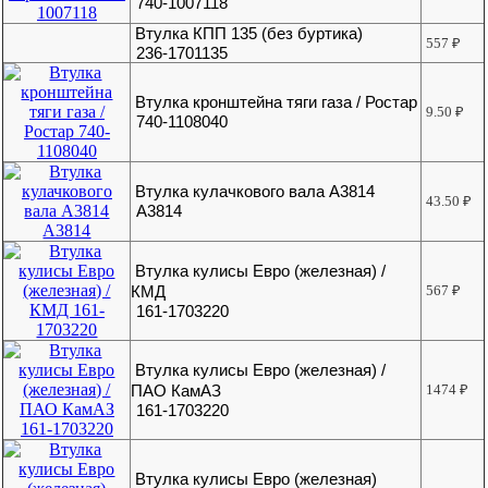
740-1007118
Втулка КПП 135 (без буртика)
557
₽
236-1701135
Втулка кронштейна тяги газа / Ростар
9.50
₽
740-1108040
Втулка кулачкового вала А3814
43.50
₽
А3814
Втулка кулисы Евро (железная) /
КМД
567
₽
161-1703220
Втулка кулисы Евро (железная) /
ПАО КамАЗ
1474
₽
161-1703220
Втулка кулисы Евро (железная)