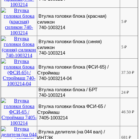
Втулка головки блока (красная)
силикон
5
₽
740-1003214
Втулка головки блока (синяя)
силикон
5
₽
740-1003214
Втулка головки блока (ФСИ-65) /
Строймаш
37.50
₽
740-1003214-04
Втулка головки блока / БРТ
24
₽
740-1003214
Втулка головки блока ФСИ-65 /
Строймаш
46.50
₽
7405-1003214
Втулка делителя (на 044 вал) /
ИНТЭК
681
₽