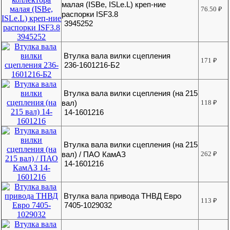
малая (ISBe, ISLe.L) креп-ние
76.50
₽
распорки ISF3.8
3945252
Втулка вала вилки сцепления
171
₽
236-1601216-Б2
Втулка вала вилки сцепления (на 215
вал)
118
₽
14-1601216
Втулка вала вилки сцепления (на 215
вал) / ПАО КамАЗ
262
₽
14-1601216
Втулка вала привода ТНВД Евро
113
₽
7405-1029032