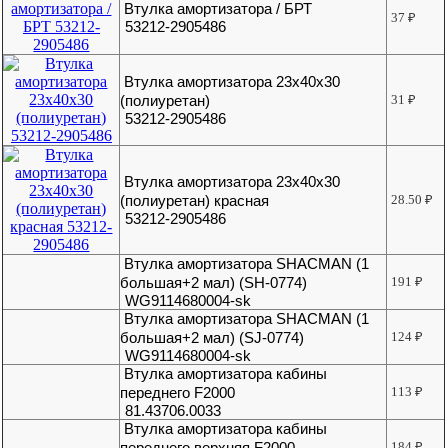
Втулка амортизатора / БРТ
37
₽
53212-2905486
Втулка амортизатора 23х40х30
(полиуретан)
31
₽
53212-2905486
Втулка амортизатора 23х40х30
(полиуретан) красная
28.50
₽
53212-2905486
Втулка амортизатора SHACMAN (1
большая+2 мал) (SH-0774)
191
₽
WG9114680004-sk
Втулка амортизатора SHACMAN (1
большая+2 мал) (SJ-0774)
124
₽
WG9114680004-sk
Втулка амортизатора кабины
переднего F2000
113
₽
81.43706.0033
Втулка амортизатора кабины
переднего верхняя F2000
184
₽