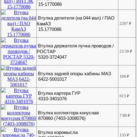
15-1770086
Втулка делителя (на 044 вал) / ПАО
КамАЗ
2207
₽
15.1770086
Втулка держателя пучка проводов /
РОСТАР
23.50
₽
5320-3724047
Втулка задней опоры кабины МАЗ
106
₽
6422-5001017
Втулка картера ГУР
613
₽
4310-3401076
Втулка коллектора конусная
7.80
₽
870860 (7403-1008076)
Втулка коромысла
135
₽