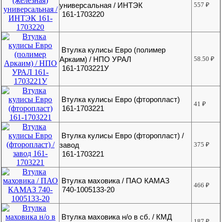
универсальная / ИНТЭК
557
₽
161-1703220
Втулка кулисы Евро (полимер
Аркаим) / НПО УРАЛ
58.50
₽
161-1703221У
Втулка кулисы Евро (фторопласт)
41
₽
161-1703221
Втулка кулисы Евро (фторопласт) /
завод
375
₽
161-1703221
Втулка маховика / ПАО КАМАЗ
466
₽
740-1005133-20
Втулка маховика н/о в сб. / КМД
187
₽