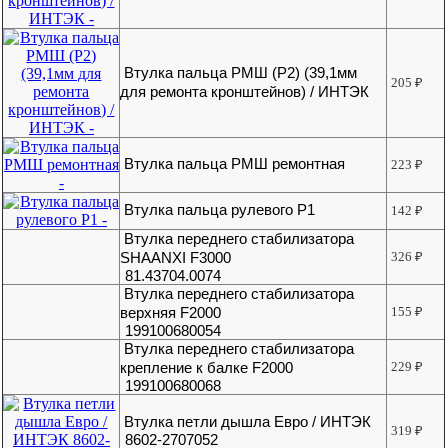
Втулка пальца РМШ (Р2) (39,1мм
205
₽
для ремонта кронштейнов) / ИНТЭК
Втулка пальца РМШ ремонтная
223
₽
Втулка пальца рулевого Р1
142
₽
Втулка переднего стабилизатора
SHAANXI F3000
326
₽
81.43704.0074
Втулка переднего стабилизатора
верхняя F2000
155
₽
199100680054
Втулка переднего стабилизатора
крепление к балке F2000
229
₽
199100680068
Втулка петли дышла Евро / ИНТЭК
319
₽
8602-2707052