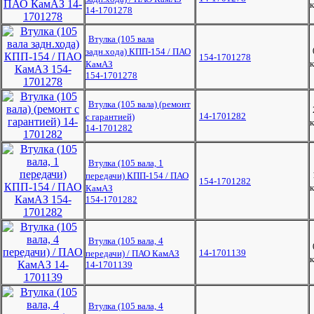
к
14-1701278
Втулка (105 вала
задн.хода) КПП-154 / ПАО
154-1701278
к
КамАЗ
154-1701278
Втулка (105 вала) (ремонт
14-1701282
с гарантией)
к
14-1701282
Втулка (105 вала, 1
передачи) КПП-154 / ПАО
154-1701282
к
КамАЗ
154-1701282
Втулка (105 вала, 4
14-1701139
передачи) / ПАО КамАЗ
к
14-1701139
Втулка (105 вала, 4