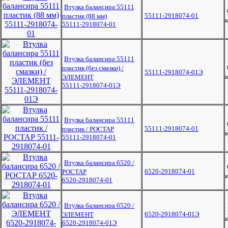
Втулка балансира 55111
55111-2918074-01
пластик (88 мм)
к
55111-2918074-01
Втулка балансира 55111
пластик (без смазки) /
55111-2918074-01Э
к
ЭЛЕМЕНТ
55111-2918074-01Э
Втулка балансира 55111
55111-2918074-01
пластик / РОСТАР
к
55111-2918074-01
Втулка балансира 6520 /
6520-2918074-01
РОСТАР
к
6520-2918074-01
Втулка балансира 6520 /
6520-2918074-01Э
ЭЛЕМЕНТ
к
6520-2918074-01Э