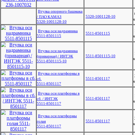
Втулка опорного башмака
5320-1001128-10
/ ПАО КАМАЗ
к
5320-1001128-10
Втулка оси надрамника
5511-8501115
5511-8501115
к
Втулка оси надрамника
5511-8501115-10
(приварная) / ИНТЭК
к
5511-8501115-10
Втулка оси платформы в
5511-8501117
сб.
к
5511-8501117
Втулка оси платформы в
5511-8501117
сб. / ИНТЭК
к
5511-8501117
Втулка оси платформы
5511-8501117
голая
к
5511-8501117