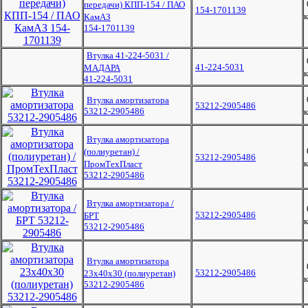
передачи) КПП-154 / ПАО
154-1701139
к
КамАЗ
154-1701139
Втулка 41-224-5031 /
41-224-5031
МАДАРА
к
41-224-5031
Втулка амортизатора
53212-2905486
53212-2905486
к
Втулка амортизатора
(полиуретан) /
53212-2905486
к
ПромТехПласт
53212-2905486
Втулка амортизатора /
53212-2905486
БРТ
к
53212-2905486
Втулка амортизатора
53212-2905486
23х40х30 (полиуретан)
к
53212-2905486