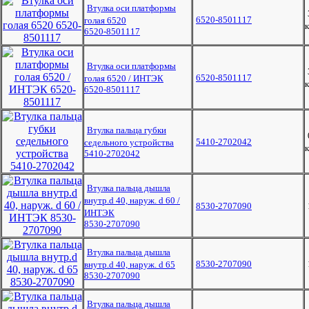
Втулка оси платформы
6520-8501117
голая 6520
к
6520-8501117
Втулка оси платформы
6520-8501117
голая 6520 / ИНТЭК
к
6520-8501117
Втулка пальца губки
5410-2702042
седельного устройства
к
5410-2702042
Втулка пальца дышла
внутр.d 40, наруж. d 60 /
8530-2707090
ИНТЭК
8530-2707090
Втулка пальца дышла
8530-2707090
внутр.d 40, наруж. d 65
8530-2707090
Втулка пальца дышла