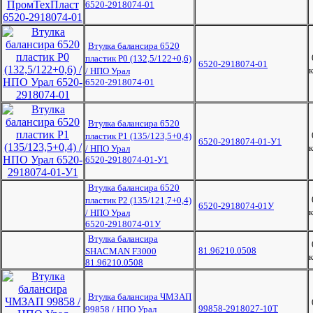
6520-2918074-01
Втулка балансира 6520
пластик Р0 (132,5/122+0,6)
6520-2918074-01
к
/ НПО Урал
6520-2918074-01
Втулка балансира 6520
пластик Р1 (135/123,5+0,4)
6520-2918074-01-У1
к
/ НПО Урал
6520-2918074-01-У1
Втулка балансира 6520
пластик Р2 (135/121,7+0,4)
6520-2918074-01У
к
/ НПО Урал
6520-2918074-01У
Втулка балансира
81.96210.0508
SHACMAN F3000
к
81.96210.0508
Втулка балансира ЧМЗАП
99858-2918027-10Т
99858 / НПО Урал