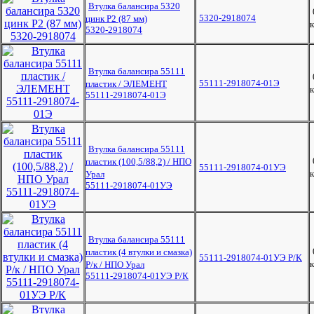
Втулка балансира 5320
5320-2918074
цинк Р2 (87 мм)
к
5320-2918074
Втулка балансира 55111
55111-2918074-01Э
пластик / ЭЛЕМЕНТ
к
55111-2918074-01Э
Втулка балансира 55111
пластик (100,5/88,2) / НПО
55111-2918074-01УЭ
к
Урал
55111-2918074-01УЭ
Втулка балансира 55111
пластик (4 втулки и смазка)
55111-2918074-01УЭ Р/К
к
Р/к / НПО Урал
55111-2918074-01УЭ Р/К