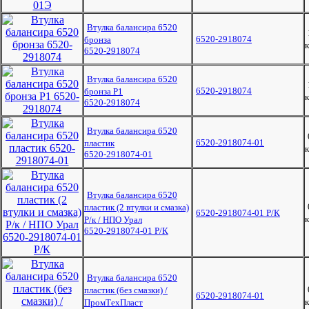
Втулка балансира 6520
6520-2918074
бронза
к
6520-2918074
Втулка балансира 6520
6520-2918074
бронза Р1
к
6520-2918074
Втулка балансира 6520
6520-2918074-01
пластик
к
6520-2918074-01
Втулка балансира 6520
пластик (2 втулки и смазка)
6520-2918074-01 Р/К
к
Р/к / НПО Урал
6520-2918074-01 Р/К
Втулка балансира 6520
пластик (без смазки) /
6520-2918074-01
к
ПромТехПласт