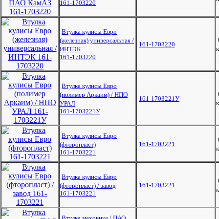
161-1703220
Втулка кулисы Евро
(железная) универсальная /
161-1703220
к
ИНТЭК
161-1703220
Втулка кулисы Евро
(полимер Аркаим) / НПО
161-1703221У
к
УРАЛ
161-1703221У
Втулка кулисы Евро
161-1703221
(фторопласт)
к
161-1703221
Втулка кулисы Евро
161-1703221
(фторопласт) / завод
к
161-1703221
Втулка маховика / ПАО