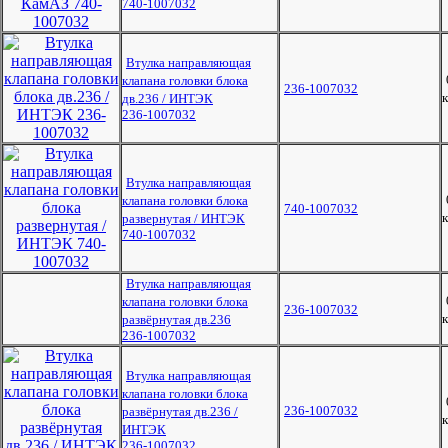
740-1007032
Втулка направляющая
клапана головки блока
236-1007032
к
дв.236 / ИНТЭК
236-1007032
Втулка направляющая
клапана головки блока
740-1007032
к
развернутая / ИНТЭК
740-1007032
Втулка направляющая
клапана головки блока
236-1007032
к
развёрнутая дв.236
236-1007032
Втулка направляющая
клапана головки блока
236-1007032
развёрнутая дв.236 /
к
ИНТЭК
236-1007032