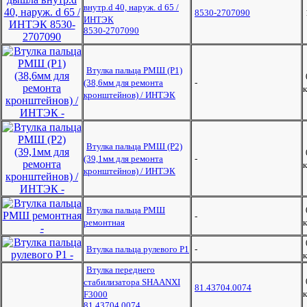
внутр.d 40, наруж. d 65 /
8530-2707090
ИНТЭК
8530-2707090
Втулка пальца РМШ (Р1)
(38,6мм для ремонта
-
к
кронштейнов) / ИНТЭК
Втулка пальца РМШ (Р2)
(39,1мм для ремонта
-
к
кронштейнов) / ИНТЭК
Втулка пальца РМШ
-
ремонтная
к
Втулка пальца рулевого Р1
-
к
Втулка переднего
стабилизатора SHAANXI
81.43704.0074
к
F3000
81.43704.0074