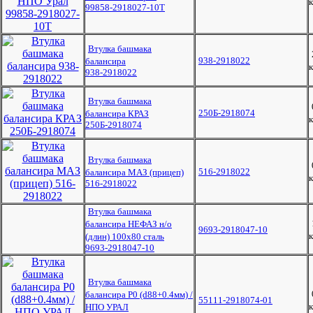
к
99858-2918027-10Т
Втулка башмака
938-2918022
балансира
к
938-2918022
Втулка башмака
250Б-2918074
балансира КРАЗ
к
250Б-2918074
Втулка башмака
516-2918022
балансира МАЗ (прицеп)
к
516-2918022
Втулка башмака
балансира НЕФАЗ н/о
9693-2918047-10
к
(длин) 100х80 сталь
9693-2918047-10
Втулка башмака
балансира Р0 (d88+0.4мм) /
55111-2918074-01
к
НПО УРАЛ