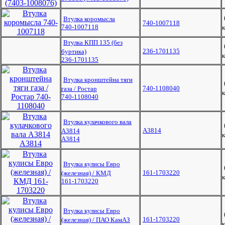
Втулка коромысла
740-1007118
740-1007118
к
Втулка КПП 135 (без
236-1701135
буртика)
к
236-1701135
Втулка кронштейна тяги
740-1108040
газа / Ростар
к
740-1108040
Втулка кулачкового вала
А3814
А3814
к
А3814
Втулка кулисы Евро
161-1703220
(железная) / КМД
к
161-1703220
Втулка кулисы Евро
161-1703220
(железная) / ПАО КамАЗ
к