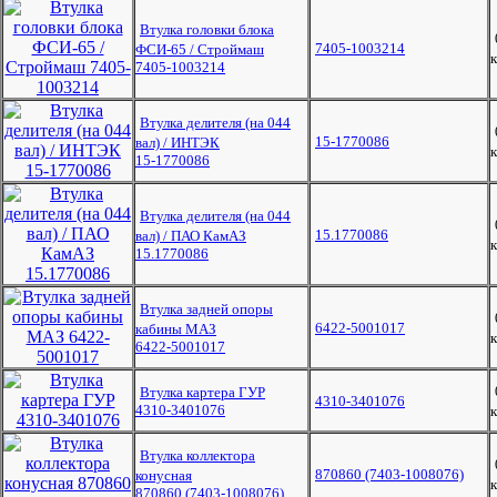
Втулка головки блока
7405-1003214
ФСИ-65 / Строймаш
к
7405-1003214
Втулка делителя (на 044
15-1770086
вал) / ИНТЭК
к
15-1770086
Втулка делителя (на 044
15.1770086
вал) / ПАО КамАЗ
к
15.1770086
Втулка задней опоры
6422-5001017
кабины МАЗ
к
6422-5001017
Втулка картера ГУР
4310-3401076
4310-3401076
к
Втулка коллектора
870860 (7403-1008076)
конусная
к
870860 (7403-1008076)