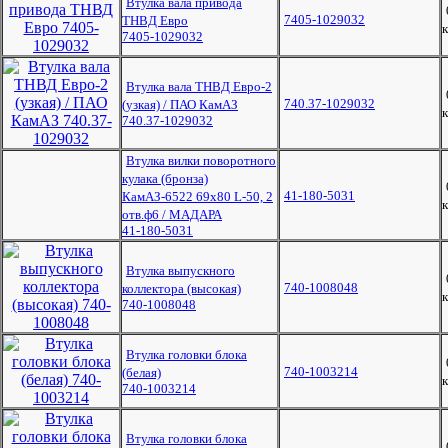
Втулка вала привода
7405-1029032
ТНВД Евро
к
7405-1029032
Втулка вала ТНВД Евро-2
740.37-1029032
(узкая) / ПАО КамАЗ
к
740.37-1029032
Втулка вилки поворотного
кулака (бронза)
41-180-5031
КамАЗ-6522 69х80 L-50, 2
к
отв.ф6 / МАДАРА
41-180-5031
Втулка выпускного
740-1008048
коллектора (высокая)
к
740-1008048
Втулка головки блока
740-1003214
(белая)
к
740-1003214
Втулка головки блока