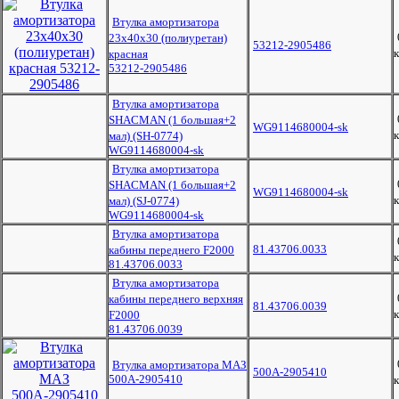
Втулка амортизатора
23х40х30 (полиуретан)
53212-2905486
к
красная
53212-2905486
Втулка амортизатора
SHACMAN (1 большая+2
WG9114680004-sk
к
мал) (SH-0774)
WG9114680004-sk
Втулка амортизатора
SHACMAN (1 большая+2
WG9114680004-sk
к
мал) (SJ-0774)
WG9114680004-sk
Втулка амортизатора
81.43706.0033
кабины переднего F2000
к
81.43706.0033
Втулка амортизатора
кабины переднего верхняя
81.43706.0039
к
F2000
81.43706.0039
Втулка амортизатора МАЗ
500А-2905410
500А-2905410
к