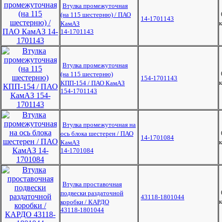
Втулка промежуточная
(на 115 шестерню) / ПАО
14-1701143
к
КамАЗ
14-1701143
Втулка промежуточная
(на 115 шестерню)
154-1701143
к
КПП-154 / ПАО КамАЗ
154-1701143
Втулка промежуточная на
ось блока шестерен / ПАО
14-1701084
к
КамАЗ
14-1701084
Втулка проставочная
подвески раздаточной
43118-1801044
к
коробки / КАРДО
43118-1801044