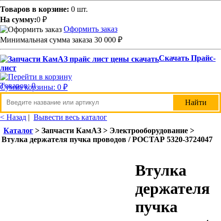
Товаров в корзине:
0 шт.
На сумму:
0
₽
Оформить заказ
Минимальная сумма заказа 30 000
₽
Скачать Прайс-
лист
Товаров: 0
Сумма корзины: 0
₽
< Назад
|
Вывести весь каталог
Каталог
> Запчасти КамАЗ > Электрооборудование >
Втулка держателя пучка проводов / РОСТАР 5320-3724047
Втулка
держателя
пучка