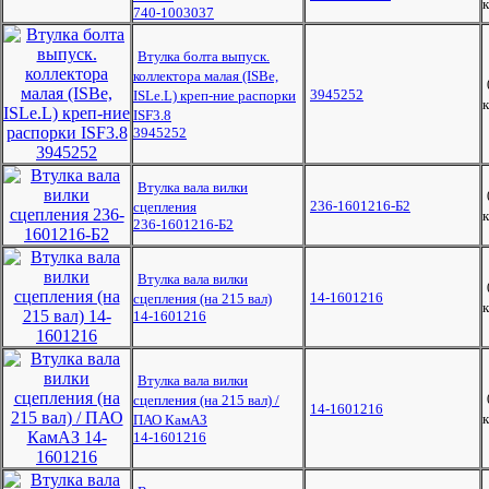
к
740-1003037
Втулка болта выпуск.
коллектора малая (ISBe,
3945252
ISLe.L) креп-ние распорки
к
ISF3.8
3945252
Втулка вала вилки
236-1601216-Б2
сцепления
к
236-1601216-Б2
Втулка вала вилки
14-1601216
сцепления (на 215 вал)
к
14-1601216
Втулка вала вилки
сцепления (на 215 вал) /
14-1601216
к
ПАО КамАЗ
14-1601216