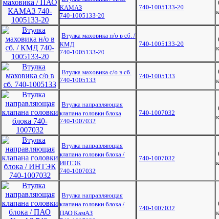
740-1005133-20
КАМАЗ
к
740-1005133-20
Втулка маховика н/о в сб. /
740-1005133-20
КМД
к
740-1005133-20
Втулка маховика с/о в сб.
740-1005133
740-1005133
к
Втулка направляющая
740-1007032
клапана головки блока
к
740-1007032
Втулка направляющая
клапана головки блока /
740-1007032
к
ИНТЭК
740-1007032
Втулка направляющая
клапана головки блока /
740-1007032
к
ПАО КамАЗ