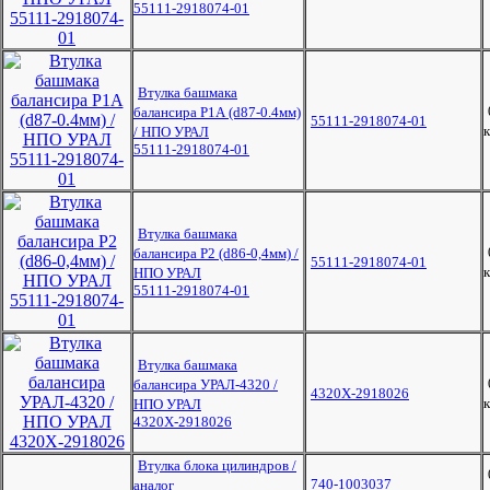
55111-2918074-01
Втулка башмака
балансира Р1А (d87-0.4мм)
55111-2918074-01
к
/ НПО УРАЛ
55111-2918074-01
Втулка башмака
балансира Р2 (d86-0,4мм) /
55111-2918074-01
к
НПО УРАЛ
55111-2918074-01
Втулка башмака
балансира УРАЛ-4320 /
4320Х-2918026
к
НПО УРАЛ
4320Х-2918026
Втулка блока цилиндров /
740-1003037
аналог