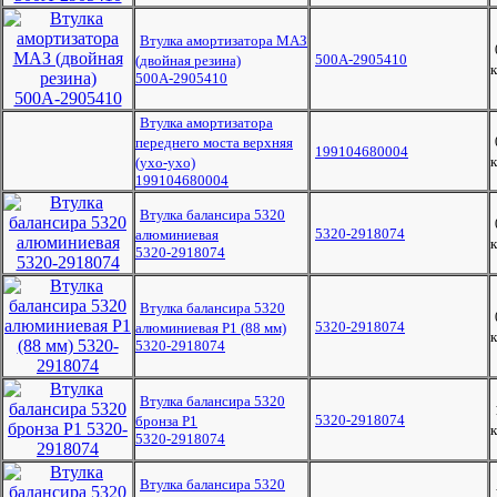
Втулка амортизатора МАЗ
500А-2905410
(двойная резина)
к
500А-2905410
Втулка амортизатора
переднего моста верхняя
199104680004
к
(ухо-ухо)
199104680004
Втулка балансира 5320
5320-2918074
алюминиевая
к
5320-2918074
Втулка балансира 5320
5320-2918074
алюминиевая Р1 (88 мм)
к
5320-2918074
Втулка балансира 5320
5320-2918074
бронза Р1
к
5320-2918074
Втулка балансира 5320