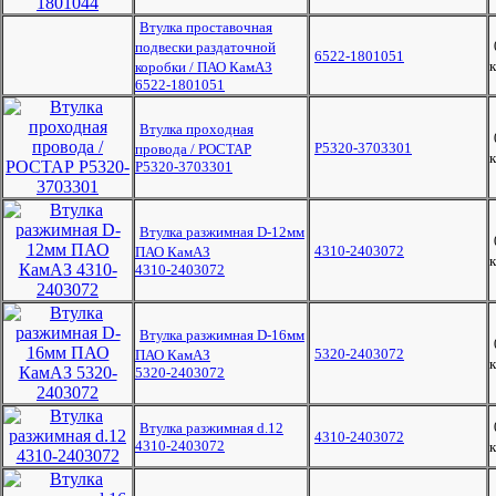
Втулка проставочная
подвески раздаточной
6522-1801051
к
коробки / ПАО КамАЗ
6522-1801051
Втулка проходная
Р5320-3703301
провода / РОСТАР
к
Р5320-3703301
Втулка разжимная D-12мм
4310-2403072
ПАО КамАЗ
к
4310-2403072
Втулка разжимная D-16мм
5320-2403072
ПАО КамАЗ
к
5320-2403072
Втулка разжимная d.12
4310-2403072
4310-2403072
к