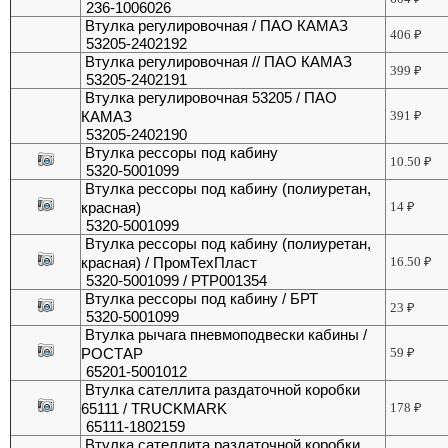
236-1006026
Втулка регулировочная / ПАО КАМАЗ
406
₽
53205-2402192
Втулка регулировочная // ПАО КАМАЗ
399
₽
53205-2402191
Втулка регулировочная 53205 / ПАО
КАМАЗ
391
₽
53205-2402190
Втулка рессоры под кабину
10.50
₽
5320-5001099
Втулка рессоры под кабину (полиуретан,
красная)
14
₽
5320-5001099
Втулка рессоры под кабину (полиуретан,
красная) / ПромТехПласт
16.50
₽
5320-5001099 / РТР001354
Втулка рессоры под кабину / БРТ
23
₽
5320-5001099
Втулка рычага пневмоподвески кабины /
РОСТАР
59
₽
65201-5001012
Втулка сателлита раздаточной коробки
65111 / TRUCKMARK
178
₽
65111-1802159
Втулка сателлита раздаточной коробки