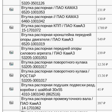
5320-3501126
Втулка распорная / ПАО КАМАЗ
231
₽
6520-1001053
Втулка распорная // ПАО КАМАЗ
130
₽
6460-1001042
Втулка распорная КПП / ПАО КамАЗ
1789
₽
15-1701072
Втулка распорная кронштейна передней
опоры двигателя / ПАО КамАЗ
549
₽
6520-1001019
Втулка распорная передней опоры
силового агрегата / ПАО КамАЗ
239
₽
53205-1001053
Втулка распорная поворотного кулака
12.50
₽
53205-3001017
Втулка распорная поворотного кулака /
РОСТАР
15.50
₽
53205-3001017
Втулка распорная подушек подвески разд.
коробки с шайбой 30х55
41
₽
4310-1801040 (862516)
Втулка распорная промежуточного вала /
ПАО КамАЗ
397
₽
14-1701062