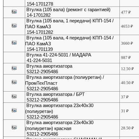
154-1701278
Втулка (105 вала) (ремонт с гарантией)
477
₽
14-1701282
Втулка (105 вала, 1 передачи) КПП-154 /
ПАО КамАЗ
4653
₽
154-1701282
Втулка (105 вала, 4 передачи) КПП-154 /
ПАО КамАЗ
3660
₽
154-1701139
Втулка 41-224-5031 / МАДАРА
987
₽
41-224-5031
Втулка амортизатора
12.50
₽
53212-2905486
Втулка амортизатора (полиуретан) /
ПромТехПласт
40.50
₽
53212-2905486
Втулка амортизатора / БРТ
37
₽
53212-2905486
Втулка амортизатора 23х40х30
(полиуретан)
31
₽
53212-2905486
Втулка амортизатора 23х40х30
(полиуретан) красная
28.50
₽
53212-2905486