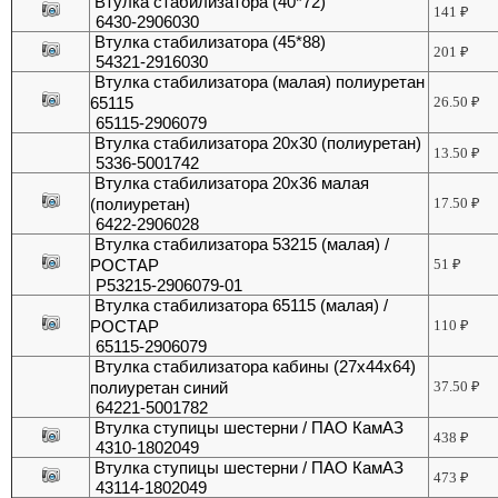
Втулка стабилизатора (40*72)
141
₽
6430-2906030
Втулка стабилизатора (45*88)
201
₽
54321-2916030
Втулка стабилизатора (малая) полиуретан
65115
26.50
₽
65115-2906079
Втулка стабилизатора 20х30 (полиуретан)
13.50
₽
5336-5001742
Втулка стабилизатора 20х36 малая
(полиуретан)
17.50
₽
6422-2906028
Втулка стабилизатора 53215 (малая) /
РОСТАР
51
₽
Р53215-2906079-01
Втулка стабилизатора 65115 (малая) /
РОСТАР
110
₽
65115-2906079
Втулка стабилизатора кабины (27х44х64)
полиуретан синий
37.50
₽
64221-5001782
Втулка ступицы шестерни / ПАО КамАЗ
438
₽
4310-1802049
Втулка ступицы шестерни / ПАО КамАЗ
473
₽
43114-1802049