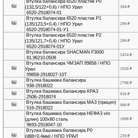
Втулка балансира 6520 пластик Р0
(132,5/122+0,6) / НПО Урал
284
₽
6520-2918074-01
Втулка балансира 6520 пластик Р1
(135/123,5+0,4) / НПО Урал
296
₽
6520-2918074-01-У1
Втулка балансира 6520 пластик Р2
(135/121,7+0,4) / НПО Урал
296
₽
6520-2918074-01У
Втулка балансира SHACMAN F3000
2454
₽
81.96210.0508
Втулка балансира ЧМЗАП 99858 / НПО
Урал
1026
₽
99858-2918027-10Т
Втулка башмака балансира
2796
₽
938-2918022
Втулка башмака балансира КРАЗ
936
₽
250Б-2918074
Втулка башмака балансира МАЗ (прицеп)
908
₽
516-2918022
Втулка башмака балансира НЕФАЗ н/о
(длин) 100х80 сталь
1098
₽
9693-2918047-10
Втулка башмака балансира Р0
(d88+0.4мм) / НПО УРАЛ
230
₽