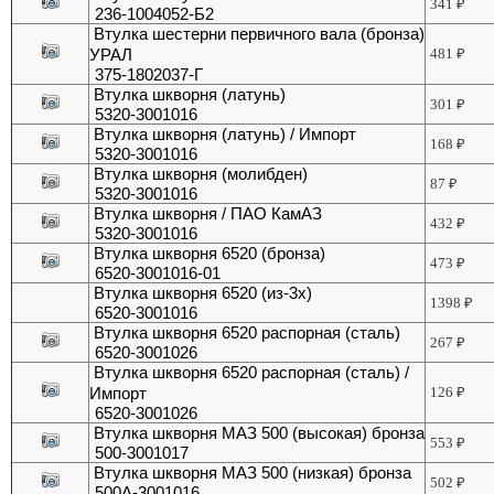
341
₽
236-1004052-Б2
Втулка шестерни первичного вала (бронза)
УРАЛ
481
₽
375-1802037-Г
Втулка шкворня (латунь)
301
₽
5320-3001016
Втулка шкворня (латунь) / Импорт
168
₽
5320-3001016
Втулка шкворня (молибден)
87
₽
5320-3001016
Втулка шкворня / ПАО КамАЗ
432
₽
5320-3001016
Втулка шкворня 6520 (бронза)
473
₽
6520-3001016-01
Втулка шкворня 6520 (из-3х)
1398
₽
6520-3001016
Втулка шкворня 6520 распорная (сталь)
267
₽
6520-3001026
Втулка шкворня 6520 распорная (сталь) /
Импорт
126
₽
6520-3001026
Втулка шкворня МАЗ 500 (высокая) бронза
553
₽
500-3001017
Втулка шкворня МАЗ 500 (низкая) бронза
502
₽
500А-3001016