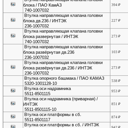
блока / ПАО КамАЗ
394
₽
740-1007032
Втулка направляющая клапана головки
блока дв.236 / ИНТЭК
227
₽
236-1007032
Втулка направляющая клапана головки
блока развернутая / ИНТЭК
273
₽
740-1007032
Втулка направляющая клапана головки
блока развёрнутая дв.236
103
₽
236-1007032
Втулка направляющая клапана головки
блока развёрнутая дв.236 / ИНТЭК
273
₽
236-1007032
Втулка опорного башмака / ПАО КАМАЗ
538
₽
5320-1001128-10
Втулка оси надрамника
953
₽
5511-8501115
Втулка оси надрамника (приварная) /
ИНТЭК
851
₽
5511-8501115-10
Втулка оси платформы в сб.
874
₽
5511-8501117
Втулка оси платформы в сб. / ИНТЭК
942
₽