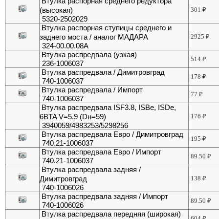
Втулка распорная среднего редуктора
(высокая)
301
₽
5320-2502029
Втулка распорная ступицы среднего и
заднего моста / аналог МАДАРА
2925
₽
324-00.00.08А
Втулка распредвала (узкая)
514
₽
236-1006037
Втулка распредвала / Димитровград
178
₽
740-1006037
Втулка распредвала / Импорт
77
₽
740-1006037
Втулка распредвала ISF3.8, ISBe, ISDe,
6BTA V=5.9 (Dн=59)
176
₽
3940059/4983253/5298256
Втулка распредвала Евро / Димитровград
195
₽
740.21-1006037
Втулка распредвала Евро / Импорт
89.50
₽
740.21-1006037
Втулка распредвала задняя /
Димитровград
138
₽
740-1006026
Втулка распредвала задняя / Импорт
89.50
₽
740-1006026
Втулка распредвала передняя (широкая)
604
₽