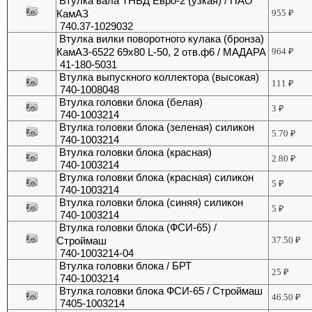
Втулка вала ТНВД Евро-2 (узкая) / ПАО
КамАЗ
955
₽
740.37-1029032
Втулка вилки поворотного кулака (бронза)
КамАЗ-6522 69х80 L-50, 2 отв.ф6 / МАДАРА
964
₽
41-180-5031
Втулка выпускного коллектора (высокая)
111
₽
740-1008048
Втулка головки блока (белая)
3
₽
740-1003214
Втулка головки блока (зеленая) силикон
5.70
₽
740-1003214
Втулка головки блока (красная)
2.80
₽
740-1003214
Втулка головки блока (красная) силикон
5
₽
740-1003214
Втулка головки блока (синяя) силикон
5
₽
740-1003214
Втулка головки блока (ФСИ-65) /
Строймаш
37.50
₽
740-1003214-04
Втулка головки блока / БРТ
25
₽
740-1003214
Втулка головки блока ФСИ-65 / Строймаш
46.50
₽
7405-1003214