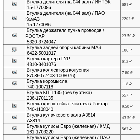
Втулка делителя (на 044 вал) / ИНТЭК
681
₽
15-1770086
Втулка делителя (на 044 вал) / ПАО
КамАЗ
2207
₽
15.1770086
Втулка держателя пучка проводов /
РОСТАР
23.50
₽
5320-3724047
Втулка задней опоры кабины МАЗ
106
₽
6422-5001017
Втулка картера ГУР
613
₽
4310-3401076
Втулка коллектора конусная
7.80
₽
870860 (7403-1008076)
Втулка коромысла
118
₽
740-1007118
Втулка КПП 135 (без буртика)
557
₽
236-1701135
Втулка кронштейна тяги газа / Ростар
9.50
₽
740-1108040
Втулка кулачкового вала А3814
43.50
₽
А3814
Втулка кулисы Евро (железная) / КМД
567
₽
161-1703220
Втулка кулисы Евро (железная) / ПАО