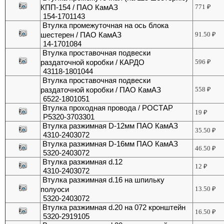
КПП-154 / ПАО КамАЗ
771
₽
154-1701143
Втулка промежуточная на ось блока
шестерен / ПАО КамАЗ
91.50
₽
14-1701084
Втулка проставочная подвески
раздаточной коробки / КАРДО
596
₽
43118-1801044
Втулка проставочная подвески
раздаточной коробки / ПАО КамАЗ
558
₽
6522-1801051
Втулка проходная провода / РОСТАР
19
₽
Р5320-3703301
Втулка разжимная D-12мм ПАО КамАЗ
35.50
₽
4310-2403072
Втулка разжимная D-16мм ПАО КамАЗ
46.50
₽
5320-2403072
Втулка разжимная d.12
12
₽
4310-2403072
Втулка разжимная d.16 на шпильку
полуоси
13.50
₽
5320-2403072
Втулка разжимная d.20 на 072 кронштейн
16.50
₽
5320-2919105