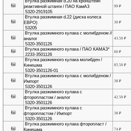
Втулка разжимная d.20 на кронштейн
реактивной штанги / ПАО КамАЗ
99
₽
5320-2919105
Втулка разжимная d.22 (диска колеса
ЕВРО)
30
₽
53205
Втулка разжимного кулака с молибденом //
аналог
43.50
₽
5320-3501126
Втулка разжимного кулака / ПАО КАМАЗ*
60
₽
2233-3501126
Втулка разжимного кулака молибден /
Кинешма
85.50
₽
5320-3501126-01
Втулка разжимного кулака с молибденом /
Импорт
38
₽
5320-3501126
Втулка разжимного кулака с
фторопластом / аналог
42.50
₽
5320-3501126
Втулка разжимного кулака с
фторопластом / Импорт
38
₽
5320-3501126
Втулка разжимного кулака фторопласт /
Кинешма
74
₽