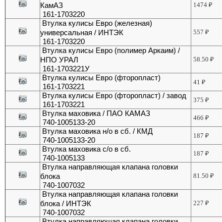
КамАЗ
1474
₽
161-1703220
Втулка кулисы Евро (железная)
универсальная / ИНТЭК
557
₽
161-1703220
Втулка кулисы Евро (полимер Аркаим) /
НПО УРАЛ
58.50
₽
161-1703221У
Втулка кулисы Евро (фторопласт)
41
₽
161-1703221
Втулка кулисы Евро (фторопласт) / завод
375
₽
161-1703221
Втулка маховика / ПАО КАМАЗ
466
₽
740-1005133-20
Втулка маховика н/о в сб. / КМД
187
₽
740-1005133-20
Втулка маховика с/о в сб.
187
₽
740-1005133
Втулка направляющая клапана головки
блока
81.50
₽
740-1007032
Втулка направляющая клапана головки
блока / ИНТЭК
227
₽
740-1007032
Втулка направляющая клапана головки