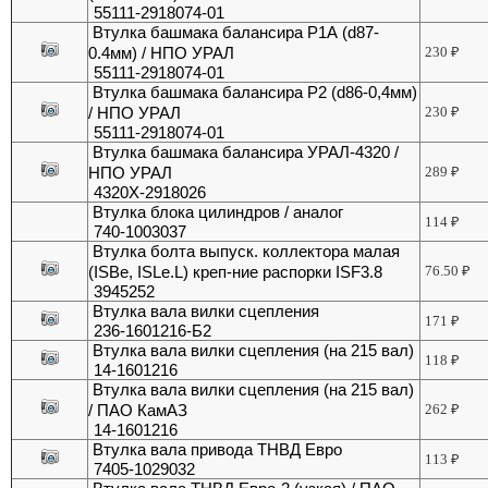
55111-2918074-01
Втулка башмака балансира Р1А (d87-
0.4мм) / НПО УРАЛ
230
₽
55111-2918074-01
Втулка башмака балансира Р2 (d86-0,4мм)
/ НПО УРАЛ
230
₽
55111-2918074-01
Втулка башмака балансира УРАЛ-4320 /
НПО УРАЛ
289
₽
4320Х-2918026
Втулка блока цилиндров / аналог
114
₽
740-1003037
Втулка болта выпуск. коллектора малая
(ISBe, ISLe.L) креп-ние распорки ISF3.8
76.50
₽
3945252
Втулка вала вилки сцепления
171
₽
236-1601216-Б2
Втулка вала вилки сцепления (на 215 вал)
118
₽
14-1601216
Втулка вала вилки сцепления (на 215 вал)
/ ПАО КамАЗ
262
₽
14-1601216
Втулка вала привода ТНВД Евро
113
₽
7405-1029032