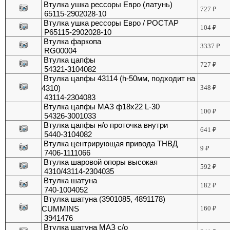
Втулка ушка рессоры Евро (латунь)
727
₽
65115-2902028-10
Втулка ушка рессоры Евро / РОСТАР
104
₽
Р65115-2902028-10
Втулка фаркопа
3337
₽
RG00004
Втулка цапфы
727
₽
54321-3104082
Втулка цапфы 43114 (h-50мм, подходит на
4310)
348
₽
43114-2304083
Втулка цапфы МАЗ ф18х22 L-30
100
₽
54326-3001033
Втулка цапфы н/о проточка внутри
641
₽
5440-3104082
Втулка центрирующая привода ТНВД
9
₽
7406-1111066
Втулка шаровой опоры высокая
592
₽
4310/43114-2304035
Втулка шатуна
182
₽
740-1004052
Втулка шатуна (3901085, 4891178)
CUMMINS
160
₽
3941476
Втулка шатуна МАЗ с/о