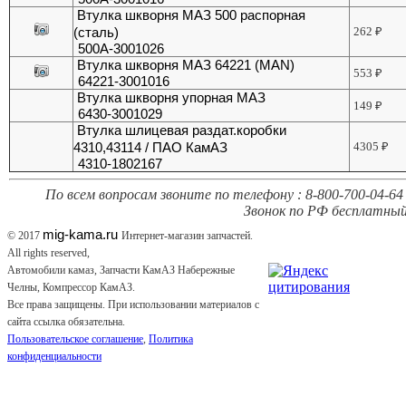
Втулка шкворня МАЗ 500 распорная
(сталь)
262
₽
500А-3001026
Втулка шкворня МАЗ 64221 (MAN)
553
₽
64221-3001016
Втулка шкворня упорная МАЗ
149
₽
6430-3001029
Втулка шлицевая раздат.коробки
4310,43114 / ПАО КамАЗ
4305
₽
4310-1802167
По всем вопросам звоните по телефону : 8-800-700-04-64 
Звонок по РФ бесплатный
mig-kama.ru
© 2017
Интернет-магазин запчастей.
All rights reserved,
Автомобили камаз, Запчасти КамАЗ Набережные
Челны, Компрессор КамАЗ.
Все права защищены. При использовании материалов с
сайта ссылка обязательна.
Пользовательское соглашение
,
Политика
конфиденциальности