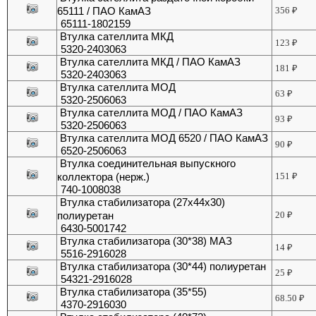
65111 / ПАО КамАЗ
356
₽
65111-1802159
Втулка сателлита МКД
123
₽
5320-2403063
Втулка сателлита МКД / ПАО КамАЗ
181
₽
5320-2403063
Втулка сателлита МОД
63
₽
5320-2506063
Втулка сателлита МОД / ПАО КамАЗ
93
₽
5320-2506063
Втулка сателлита МОД 6520 / ПАО КамАЗ
90
₽
6520-2506063
Втулка соединительная выпускного
коллектора (нерж.)
151
₽
740-1008038
Втулка стабилизатора (27х44х30)
полиуретан
20
₽
6430-5001742
Втулка стабилизатора (30*38) МАЗ
14
₽
5516-2916028
Втулка стабилизатора (30*44) полиуретан
25
₽
54321-2916028
Втулка стабилизатора (35*55)
68.50
₽
4370-2916030