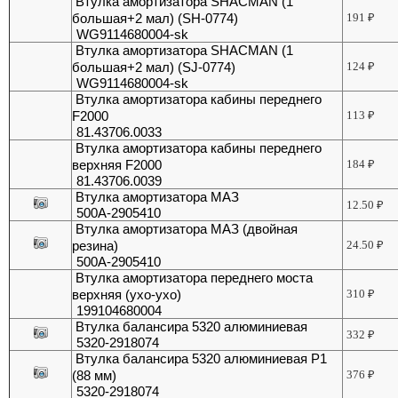
Втулка амортизатора SHACMAN (1
большая+2 мал) (SH-0774)
191
₽
WG9114680004-sk
Втулка амортизатора SHACMAN (1
большая+2 мал) (SJ-0774)
124
₽
WG9114680004-sk
Втулка амортизатора кабины переднего
F2000
113
₽
81.43706.0033
Втулка амортизатора кабины переднего
верхняя F2000
184
₽
81.43706.0039
Втулка амортизатора МАЗ
12.50
₽
500А-2905410
Втулка амортизатора МАЗ (двойная
резина)
24.50
₽
500А-2905410
Втулка амортизатора переднего моста
верхняя (ухо-ухо)
310
₽
199104680004
Втулка балансира 5320 алюминиевая
332
₽
5320-2918074
Втулка балансира 5320 алюминиевая Р1
(88 мм)
376
₽
5320-2918074