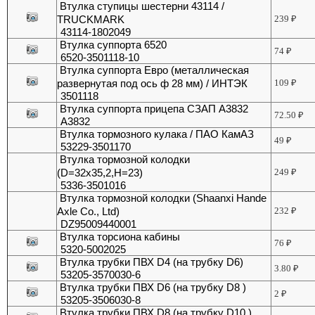
Втулка ступицы шестерни 43114 /
TRUCKMARK
239
₽
43114-1802049
Втулка суппорта 6520
74
₽
6520-3501118-10
Втулка суппорта Евро (металлическая
развернутая под ось ф 28 мм) / ИНТЭК
109
₽
3501118
Втулка суппорта прицепа СЗАП А3832
72.50
₽
А3832
Втулка тормозного кулака / ПАО КамАЗ
49
₽
53229-3501170
Втулка тормозной колодки
(D=32x35,2,H=23)
249
₽
5336-3501016
Втулка тормозной колодки (Shaanxi Hande
Axle Co., Ltd)
232
₽
DZ95009440001
Втулка торсиона кабины
76
₽
5320-5002025
Втулка трубки ПВХ D4 (на трубку D6)
3.80
₽
53205-3570030-6
Втулка трубки ПВХ D6 (на трубку D8 )
2
₽
53205-3506030-8
Втулка трубки ПВХ D8 (на трубку D10 )