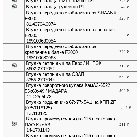
Втулка пальца РМШ ремонтная
223
₽
Втулка пальца рулевого Р1
142
₽
Втулка переднего стабилизатора SHAANXI
F3000
326
₽
81.43704.0074
Втулка переднего стабилизатора верхняя
F2000
155
₽
199100680054
Втулка переднего стабилизатора
крепление к балке F2000
229
₽
199100680068
Втулка петли дышла Евро / ИНТЭК
319
₽
8602-2707052
Втулка петли дышла СЗАП
659
₽
8355-2707044
Втулка поворотного кулака КамАЗ-6522
55х69х49 / МАДАРА
500
₽
41-025-5078
Втулка подшипника 67х77х54,1 на КПП ZF
(0750119125)
1551
₽
ТЗ.119125
Втулка промежуточная (на 115 шестерню) /
ПАО КамАЗ
211
₽
14-1701143
Втулка промежуточная (на 115 шестерню)