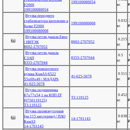
199100680054
кг.
F2000
199100680054
Втулка переднего
0.032
стабилизатора крепление к
199100680068
кг.
балке F2000
199100680068
Втулка петли дышла Евро
0.215
8602-2707052
/ ИНТЭК
кг.
8602-2707052
Втулка петли дышла
0.5
8355-2707044
СЗАП
кг.
8355-2707044
Втулка поворотного
0.511
кулака КамАЗ-6522
41-025-5078
кг.
55х69х49 / МАДАРА
41-025-5078
Втулка подшипника
0.452
67х77х54,1 на КПП ZF
ТЗ.119125
кг.
(0750119125)
ТЗ.119125
Втулка промежуточная
0.038
(на 115 шестерню) / ПАО
14-1701143
кг.
КамАЗ
14-1701143