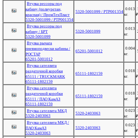
Втулка рессоры под
0.013
кабину (полиуретан,
5320-5001099 / РТР001354
кг.
красная) / ПромТехПласт
5320-5001099 / РТР001354
Втулка рессоры под
0.013
5320-5001099
кабину / БРТ
кг.
5320-5001099
Втулка рычага
0.004
пневмоподвески кабины /
65201-5001012
кг.
РОСТАР
65201-5001012
Втулка сателлита
0.018
раздаточной коробки
65111-1802159
кг.
65111 / TRUCKMARK
65111-1802159
Втулка сателлита
0.018
раздаточной коробки
65111-1802159
кг.
65111 / ПАО КамАЗ
65111-1802159
0.023
Втулка сателлита МКД
5320-2403063
5320-2403063
кг.
Втулка сателлита МКД /
0.023
5320-2403063
ПАО КамАЗ
кг.
5320-2403063