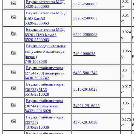
0.01
Втулка сателлита МОД
5320-2506063
5320-2506063
кг.
Втулка сателлита МОД /
0.01
5320-2506063
ПАО КамАЗ
кг.
5320-2506063
Втулка сателлита МОД
0.024
6520-2506063
6520 / ПАО КамАЗ
кг.
6520-2506063
Втулка соединительная
0.055
выпускного коллектора
740-1008038
кг.
(нерж.)
740-1008038
Втулка стабилизатора
0.3
6430-5001742
(27х44х30) полиуретан
кг.
6430-5001742
Втулка стабилизатора
0.017
5516-2916028
(30*38) МАЗ
кг.
5516-2916028
Втулка стабилизатора
0.05
54321-2916028
(30*44) полиуретан
кг.
54321-2916028
Втулка стабилизатора
0.175
4370-2916030
(35*55)
кг.
4370-2916030
Втулка стабилизатора