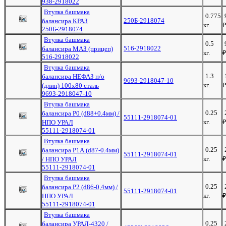
938-2918022
Втулка башмака
0.775
250Б-2918074
балансира КРАЗ
кг.
250Б-2918074
Втулка башмака
0.5
516-2918022
балансира МАЗ (прицеп)
кг.
516-2918022
Втулка башмака
1.3
балансира НЕФАЗ н/о
9693-2918047-10
кг.
(длин) 100х80 сталь
9693-2918047-10
Втулка башмака
0.25
балансира Р0 (d88+0.4мм) /
55111-2918074-01
кг.
НПО УРАЛ
55111-2918074-01
Втулка башмака
0.25
балансира Р1А (d87-0.4мм)
55111-2918074-01
кг.
/ НПО УРАЛ
55111-2918074-01
Втулка башмака
0.25
балансира Р2 (d86-0,4мм) /
55111-2918074-01
кг.
НПО УРАЛ
55111-2918074-01
Втулка башмака
0.25
балансира УРАЛ-4320 /