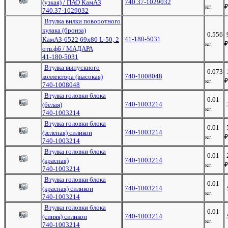
740.37-1029032
(узкая) / ПАО КамАЗ
кг.
740.37-1029032
Втулка вилки поворотного
кулака (бронза)
0.556
41-180-5031
КамАЗ-6522 69х80 L-50, 2
кг.
отв.ф6 / МАДАРА
41-180-5031
Втулка выпускного
0.073
740-1008048
коллектора (высокая)
кг.
740-1008048
Втулка головки блока
0.01
740-1003214
(белая)
кг.
740-1003214
Втулка головки блока
0.01
740-1003214
(зеленая) силикон
кг.
740-1003214
Втулка головки блока
0.01
740-1003214
(красная)
кг.
740-1003214
Втулка головки блока
0.01
740-1003214
(красная) силикон
кг.
740-1003214
Втулка головки блока
0.01
740-1003214
(синяя) силикон
кг.
740-1003214