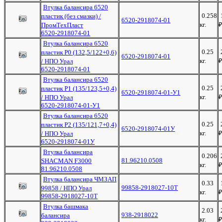
Втулка балансира 6520
0.258
пластик (без смазки) /
6520-2918074-01
кг.
ПромТехПласт
6520-2918074-01
Втулка балансира 6520
0.25
пластик Р0 (132,5/122+0,6)
6520-2918074-01
кг.
/ НПО Урал
6520-2918074-01
Втулка балансира 6520
0.25
пластик Р1 (135/123,5+0,4)
6520-2918074-01-У1
кг.
/ НПО Урал
6520-2918074-01-У1
Втулка балансира 6520
0.25
пластик Р2 (135/121,7+0,4)
6520-2918074-01У
кг.
/ НПО Урал
6520-2918074-01У
Втулка балансира
0.206
81.96210.0508
SHACMAN F3000
кг.
81.96210.0508
Втулка балансира ЧМЗАП
0.33
99858-2918027-10Т
99858 / НПО Урал
кг.
99858-2918027-10Т
Втулка башмака
2.03
938-2918022
балансира
кг.