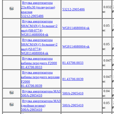
Втулка амортизатора
0.032
23х40х30 (полиуретан)
53212-2905486
кг.
красная
53212-2905486
Втулка амортизатора
0.05
SHACMAN (1 большая+2
WG9114680004-sk
кг.
мал) (SH-0774)
WG9114680004-sk
Втулка амортизатора
0.05
SHACMAN (1 большая+2
WG9114680004-sk
кг.
мал) (SJ-0774)
WG9114680004-sk
Втулка амортизатора
0.047
81.43706.0033
кабины переднего F2000
кг.
81.43706.0033
Втулка амортизатора
0.047
кабины переднего верхняя
81.43706.0039
кг.
F2000
81.43706.0039
0.04
Втулка амортизатора МАЗ
500А-2905410
500А-2905410
кг.
Втулка амортизатора МАЗ
0.05
500А-2905410
(двойная резина)
кг.
500А-2905410