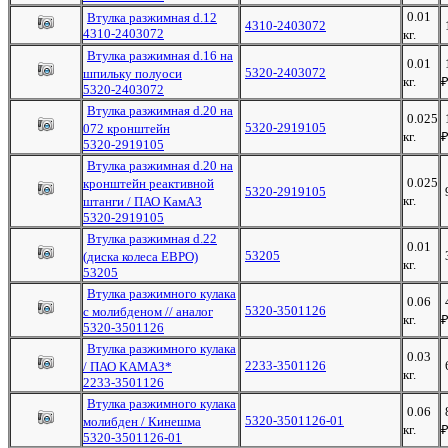
0.01
Втулка разжимная d.12
4310-2403072
4310-2403072
кг.
Втулка разжимная d.16 на
0.01
5320-2403072
шпильку полуоси
кг.
5320-2403072
Втулка разжимная d.20 на
0.025
5320-2919105
072 кронштейн
кг.
5320-2919105
Втулка разжимная d.20 на
0.025
кронштейн реактивной
5320-2919105
кг.
штанги / ПАО КамАЗ
5320-2919105
Втулка разжимная d.22
0.01
53205
(диска колеса ЕВРО)
кг.
53205
Втулка разжимного кулака
0.06
5320-3501126
с молибденом // аналог
кг.
5320-3501126
Втулка разжимного кулака
0.03
2233-3501126
/ ПАО КАМАЗ*
кг.
2233-3501126
Втулка разжимного кулака
0.06
5320-3501126-01
молибден / Кинешма
кг.
5320-3501126-01