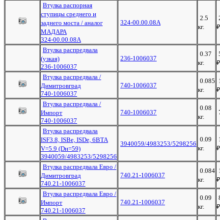
Втулка распорная
ступицы среднего и
2.5
324-00.00.08А
заднего моста / аналог
кг.
МАДАРА
324-00.00.08А
Втулка распредвала
0.37
236-1006037
(узкая)
кг.
236-1006037
Втулка распредвала /
0.085
740-1006037
Димитровград
кг.
740-1006037
Втулка распредвала /
0.08
740-1006037
Импорт
кг.
740-1006037
Втулка распредвала
0.09
ISF3.8, ISBe, ISDe, 6BTA
3940059/4983253/5298256
кг.
V=5.9 (Dн=59)
3940059/4983253/5298256
Втулка распредвала Евро /
0.084
740.21-1006037
Димитровград
кг.
740.21-1006037
Втулка распредвала Евро /
0.09
740.21-1006037
Импорт
кг.
740.21-1006037