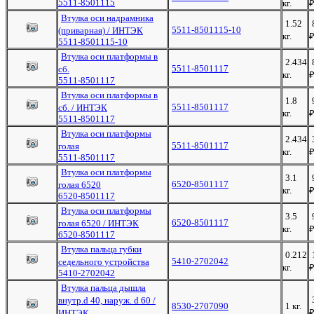
5511-8501115
кг.
Втулка оси надрамника
1.52
5511-8501115-10
(приварная) / ИНТЭК
кг.
5511-8501115-10
Втулка оси платформы в
2.434
5511-8501117
сб.
кг.
5511-8501117
Втулка оси платформы в
1.8
5511-8501117
сб. / ИНТЭК
кг.
5511-8501117
Втулка оси платформы
2.434
5511-8501117
голая
кг.
5511-8501117
Втулка оси платформы
3.1
6520-8501117
голая 6520
кг.
6520-8501117
Втулка оси платформы
3.5
6520-8501117
голая 6520 / ИНТЭК
кг.
6520-8501117
Втулка пальца губки
0.212
5410-2702042
седельного устройства
кг.
5410-2702042
Втулка пальца дышла
внутр.d 40, наруж. d 60 /
8530-2707090
1 кг.
ИНТЭК