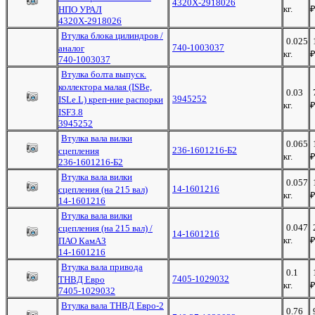
4320Х-2918026
кг.
НПО УРАЛ
4320Х-2918026
Втулка блока цилиндров /
0.025
740-1003037
аналог
кг.
740-1003037
Втулка болта выпуск.
коллектора малая (ISBe,
0.03
3945252
ISLe.L) креп-ние распорки
кг.
ISF3.8
3945252
Втулка вала вилки
0.065
236-1601216-Б2
сцепления
кг.
236-1601216-Б2
Втулка вала вилки
0.057
14-1601216
сцепления (на 215 вал)
кг.
14-1601216
Втулка вала вилки
0.047
сцепления (на 215 вал) /
14-1601216
кг.
ПАО КамАЗ
14-1601216
Втулка вала привода
0.1
7405-1029032
ТНВД Евро
кг.
7405-1029032
Втулка вала ТНВД Евро-2
0.76