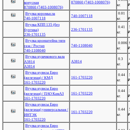
870860 (7403-1008076)
конусная
кг.
870860 (7403-1008076)
0.01
Втулка коромысла
740-1007118
740-1007118
кг.
Втулка КПП 135 (без
0.41
236-1701135
буртика)
кг.
236-1701135
Втулка кронштейна тяги
0.006
740-1108040
газа / Ростар
кг.
740-1108040
Втулка кулачкового вала
0.3
А3814
А3814
кг.
А3814
Втулка кулисы Евро
0.44
161-1703220
(железная) / КМД
кг.
161-1703220
Втулка кулисы Евро
0.44
161-1703220
(железная) / ПАО КамАЗ
кг.
161-1703220
Втулка кулисы Евро
0.44
(железная) универсальная /
161-1703220
кг.
ИНТЭК
161-1703220
Втулка кулисы Евро