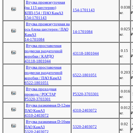
Втулка промежуточная
0.038
(на 115 шестерню)
154-1701143
кг.
КПП-154 / ПАО КамАЗ
154-1701143
Втулка промежуточная на
0.025
ось блока шестерен / ПАО
14-1701084
кг.
КамАЗ
14-1701084
Втулка проставочная
0.15
подвески раздаточной
43118-1801044
кг.
коробки / КАРДО
43118-1801044
Втулка проставочная
0.203
подвески раздаточной
6522-1801051
кг.
коробки / ПАО КамАЗ
6522-1801051
Втулка проходная
0.016
Р5320-3703301
провода / РОСТАР
кг.
Р5320-3703301
Втулка разжимная D-12мм
0.012
4310-2403072
ПАО КамАЗ
кг.
4310-2403072
Втулка разжимная D-16мм
0.02
5320-2403072
ПАО КамАЗ
кг.
5320-2403072