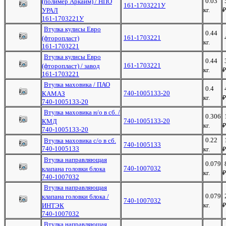
0.03
(полимер Аркаим) / НПО
161-1703221У
кг.
УРАЛ
161-1703221У
Втулка кулисы Евро
0.44
161-1703221
(фторопласт)
кг.
161-1703221
Втулка кулисы Евро
0.44
161-1703221
(фторопласт) / завод
кг.
161-1703221
Втулка маховика / ПАО
0.4
740-1005133-20
КАМАЗ
кг.
740-1005133-20
Втулка маховика н/о в сб. /
0.306
740-1005133-20
КМД
кг.
740-1005133-20
0.22
Втулка маховика с/о в сб.
740-1005133
740-1005133
кг.
Втулка направляющая
0.079
740-1007032
клапана головки блока
кг.
740-1007032
Втулка направляющая
0.079
клапана головки блока /
740-1007032
кг.
ИНТЭК
740-1007032
Втулка направляющая