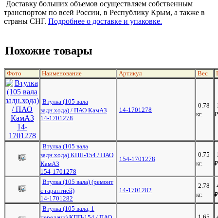
Доставку больших объемов осуществляем собственным
транспортом по всей России, в Республику Крым, а также в
страны СНГ.
Подробнее о доставке и упаковке.
Похожие товары
Фото
Наименование
Артикул
Вес
Втулка (105 вала
0.78
14-1701278
задн.хода) / ПАО КамАЗ
кг.
14-1701278
Втулка (105 вала
0.75
задн.хода) КПП-154 / ПАО
154-1701278
кг.
КамАЗ
154-1701278
Втулка (105 вала) (ремонт
2.78
14-1701282
с гарантией)
кг.
14-1701282
Втулка (105 вала, 1
1.65
передачи) КПП-154 / ПАО