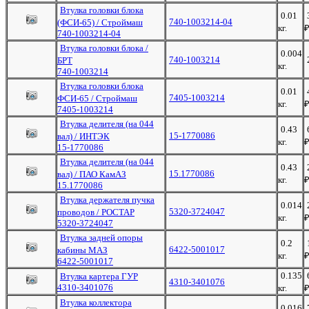
Втулка головки блока
0.01
740-1003214-04
(ФСИ-65) / Строймаш
кг.
740-1003214-04
Втулка головки блока /
0.004
740-1003214
БРТ
кг.
740-1003214
Втулка головки блока
0.01
7405-1003214
ФСИ-65 / Строймаш
кг.
7405-1003214
Втулка делителя (на 044
0.43
15-1770086
вал) / ИНТЭК
кг.
15-1770086
Втулка делителя (на 044
0.43
15.1770086
вал) / ПАО КамАЗ
кг.
15.1770086
Втулка держателя пучка
0.014
5320-3724047
проводов / РОСТАР
кг.
5320-3724047
Втулка задней опоры
0.2
6422-5001017
кабины МАЗ
кг.
6422-5001017
0.135
Втулка картера ГУР
4310-3401076
4310-3401076
кг.
Втулка коллектора
0.016