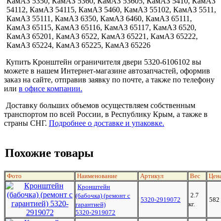
КамАЗ 5350, КамАЗ 5360, КамАЗ 53605, КамАЗ 5410, КамАЗ
54112, КамАЗ 54115, КамАЗ 5460, КамАЗ 55102, КамАЗ 5511,
КамАЗ 55111, КамАЗ 6350, КамАЗ 6460, КамАЗ 65111,
КамАЗ 65115, КамАЗ 65116, КамАЗ 65117, КамАЗ 6520,
КамАЗ 65201, КамАЗ 6522, КамАЗ 65221, КамАЗ 65222,
КамАЗ 65224, КамАЗ 65225, КамАЗ 65226
Купить Кронштейн ограничителя двери 5320-6106102 вы
можете в нашем Интернет-магазине автозапчастей, оформив
заказ на сайте, отправив заявку по почте, а также по телефону
или
в офисе компании.
Доставку больших объемов осуществляем собственным
транспортом по всей России, в Республику Крым, а также в
страны СНГ.
Подробнее о доставке и упаковке.
Похожие товары
Фото
Наименование
Артикул
Вес
Цен
Кронштейн
2.7
(бабочка) (ремонт с
5320-2919072
582
кг.
гарантией)
5320-2919072