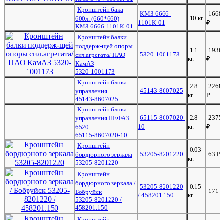
Кронштейн бака
КМЗ 6666-
166
10 кг.
600л. (660*660)
1101К-01
₽
КМЗ 6666-1101К-01
Кронштейн балки
поддерж-щей опоры
1.1
193
5320-1001173
сил.агрегата/ ПАО
кг.
₽
КамАЗ
5320-1001173
Кронштейн блока
2.8
226
45143-8607025
управления
кг.
₽
45143-8607025
Кронштейн блока
65115-8607020-
2.8
237
управления НЕФАЗ
10
кг.
₽
6520
65115-8607020-10
Кронштейн
0.03
53205-8201220
63
бордюрного зеркала
кг.
53205-8201220
Кронштейн
бордюрного зеркала /
53205-8201220
0.15
171
Бобруйск
/ 458201.150
кг.
53205-8201220 /
458201.150
Кронштейн