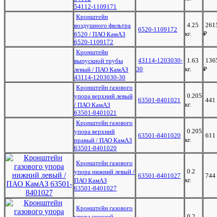
54112-1109171
Кронштейн
4.25
261
воздушного фильтра
6520-1109172
кг.
₽
6520 / ПАО КамАЗ
6520-1109172
Кронштейн
43114-1203030-
1.63
136
выпускной трубы
30
кг.
₽
левый / ПАО КамАЗ
43114-1203030-30
Кронштейн газового
0.205
упора верхний левый
63501-8401021
441
кг.
/ ПАО КамАЗ
63501-8401021
Кронштейн газового
0.205
упора верхний
63501-8401020
611
кг.
правый / ПАО КамАЗ
63501-8401020
Кронштейн газового
0.2
упора нижний левый /
63501-8401027
744
кг.
ПАО КамАЗ
63501-8401027
Кронштейн газового
0.2
упора нижний