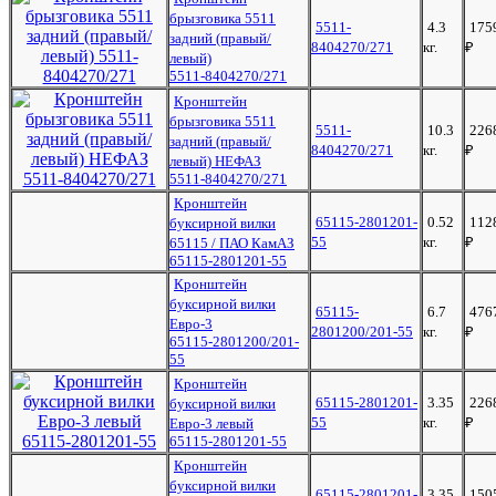
брызговика 5511
5511-
4.3
175
задний (правый/
8404270/271
кг.
₽
левый)
5511-8404270/271
Кронштейн
брызговика 5511
5511-
10.3
226
задний (правый/
8404270/271
кг.
₽
левый) НЕФАЗ
5511-8404270/271
Кронштейн
65115-2801201-
0.52
112
буксирной вилки
55
кг.
₽
65115 / ПАО КамАЗ
65115-2801201-55
Кронштейн
буксирной вилки
65115-
6.7
476
Евро-3
2801200/201-55
кг.
₽
65115-2801200/201-
55
Кронштейн
65115-2801201-
3.35
226
буксирной вилки
55
кг.
₽
Евро-3 левый
65115-2801201-55
Кронштейн
буксирной вилки
65115-2801201-
3.35
150