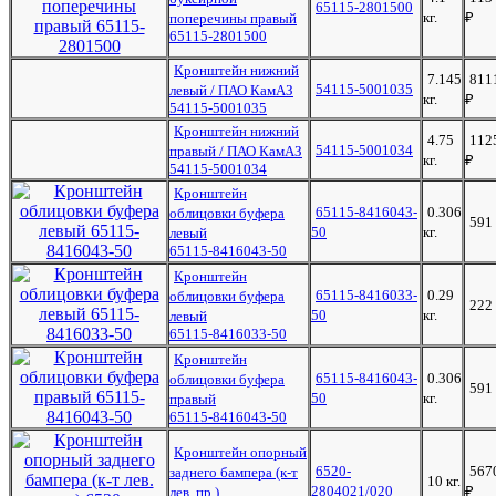
65115-2801500
кг.
₽
поперечины правый
65115-2801500
Кронштейн нижний
7.145
811
54115-5001035
левый / ПАО КамАЗ
кг.
₽
54115-5001035
Кронштейн нижний
4.75
112
54115-5001034
правый / ПАО КамАЗ
кг.
₽
54115-5001034
Кронштейн
65115-8416043-
0.306
облицовки буфера
591
50
кг.
левый
65115-8416043-50
Кронштейн
65115-8416033-
0.29
облицовки буфера
222
50
кг.
левый
65115-8416033-50
Кронштейн
65115-8416043-
0.306
облицовки буфера
591
50
кг.
правый
65115-8416043-50
Кронштейн опорный
6520-
567
заднего бампера (к-т
10 кг.
2804021/020
₽
лев. пр.)