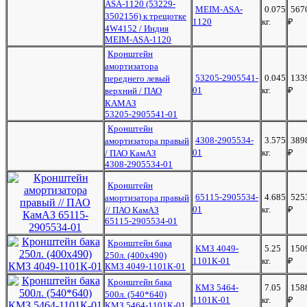
ASA-1120 (53229-
MEIM-ASA-
0.075
567
3502156) к трещотке
1120
кг.
₽
4W4152 / Индия
MEIM-ASA-1120
Кронштейн
амортизатора
53205-2905541-
0.045
133
переднего левый
01
кг.
₽
верхний / ПАО
КАМАЗ
53205-2905541-01
Кронштейн
4308-2905534-
3.575
389
амортизатора правый
01
кг.
₽
/ ПАО КамАЗ
4308-2905534-01
Кронштейн
65115-2905534-
4.685
525
амортизатора правый
01
кг.
₽
// ПАО КамАЗ
65115-2905534-01
Кронштейн бака
КМЗ 4049-
5.25
150
250л. (400х490)
1101К-01
кг.
₽
КМЗ 4049-1101К-01
Кронштейн бака
КМЗ 5464-
7.05
158
500л. (540*640)
1101К-01
кг.
₽
КМЗ 5464-1101К-01