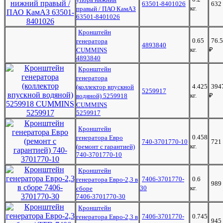
63501-8401026
632
кг.
правый / ПАО КамАЗ
63501-8401026
Кронштейн
0.65
76.
генератора
4893840
кг.
₽
CUMMINS
4893840
Кронштейн
генератора
4.425
394
(коллектор впускной
5259917
кг.
₽
водяной) 5259918
CUMMINS
5259917
Кронштейн
0.458
генератора Евро
740-3701770-10
721
кг.
(ремонт с гарантией)
740-3701770-10
Кронштейн
7406-3701770-
0.6
генератора Евро-2,3 в
989
30
кг.
сборе
7406-3701770-30
Кронштейн
7406-3701770-
0.745
генератора Евро-2,3 в
945