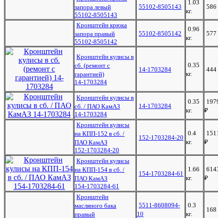
1.03
55102-8505143
586
запора левый
кг.
55102-8505143
Кронштейн крюка
0.96
55102-8505142
577
запора правый
кг.
55102-8505142
Кронштейн кулисы в
0.35
сб. (ремонт с
14-1703284
444
кг.
гарантией)
14-1703284
Кронштейн кулисы в
0.35
197
14-1703284
сб. / ПАО КамАЗ
кг.
₽
14-1703284
Кронштейн кулисы
0.4
151
на КПП-152 в сб. /
152-1703284-20
кг.
₽
ПАО КамАЗ
152-1703284-20
Кронштейн кулисы
1.66
614
на КПП-154 в сб. /
154-1703284-61
кг.
₽
ПАО КамАЗ
154-1703284-61
Кронштейн
5511-8608094-
0.3
масляного бака
168
10
кг.
правый