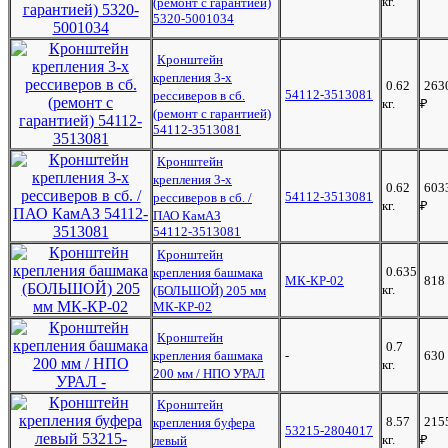
кг.
(ремонт с гарантией)
5320-5001034
Кронштейн
крепления 3-х
0.62
263
54112-3513081
рессиверов в сб.
кг.
₽
(ремонт с гарантией)
54112-3513081
Кронштейн
крепления 3-х
0.62
603
54112-3513081
рессиверов в сб. /
кг.
₽
ПАО КамАЗ
54112-3513081
Кронштейн
0.635
крепления башмака
МК-КР-02
818
кг.
(БОЛЬШОЙ) 205 мм
МК-КР-02
Кронштейн
0.7
крепления башмака
-
630
кг.
200 мм / НПО УРАЛ
Кронштейн
8.57
215
крепления буфера
53215-2804017
кг.
₽
левый