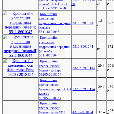
50
кг.
₽
правый / ПАО КамАЗ
43114-8403152-50
Кронштейн
крепления
1.8
5511-8601045
872
надрамника передний
кг.
(левый)
5511-8601045
Кронштейн
крепления
1.8
5511-8601044
872
надрамника передний
кг.
(правый)
5511-8601044
Кронштейн
29.4
691
крепления оси
53205-2918154
кг.
₽
балансира Евро
53205-2918154
Кронштейн
крепления оси
29.4
150
53205-2918154
балансира Евро / ПАО
кг.
₽
КамАЗ
53205-2918154
Кронштейн
крепления оси
754
4310-2918154
37 кг.
балансира на 4310