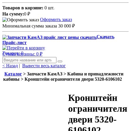
Товаров в корзине:
0 шт.
На сумму:
0
₽
Оформить заказ
Минимальная сумма заказа 30 000
₽
Скачать
Прайс-лист
Товаров: 0
Сумма корзины: 0
₽
< Назад
|
Вывести весь каталог
Каталог
> Запчасти КамАЗ > Кабина и принадлежности
кабины > Кронштейн ограничителя двери 5320-6106102
Кронштейн
ограничителя
двери 5320-
6106102