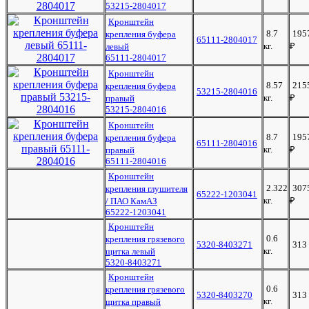
53215-2804017
Кронштейн
8.7
195
крепления буфера
65111-2804017
кг.
₽
левый
65111-2804017
Кронштейн
8.57
215
крепления буфера
53215-2804016
кг.
₽
правый
53215-2804016
Кронштейн
8.7
195
крепления буфера
65111-2804016
кг.
₽
правый
65111-2804016
Кронштейн
2.322
307
крепления глушителя
65222-1203041
кг.
₽
/ ПАО КамАЗ
65222-1203041
Кронштейн
0.6
крепления грязевого
5320-8403271
313
кг.
щитка левый
5320-8403271
Кронштейн
0.6
крепления грязевого
5320-8403270
313
кг.
щитка правый