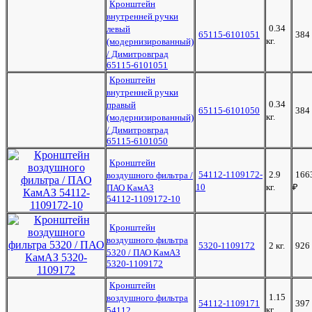
Кронштейн
внутренней ручки
0.34
левый
65115-6101051
384
кг.
(модернизированный)
/ Димитровград
65115-6101051
Кронштейн
внутренней ручки
0.34
правый
65115-6101050
384
кг.
(модернизированный)
/ Димитровград
65115-6101050
Кронштейн
54112-1109172-
2.9
166
воздушного фильтра /
10
кг.
₽
ПАО КамАЗ
54112-1109172-10
Кронштейн
воздушного фильтра
5320-1109172
2 кг.
926
5320 / ПАО КамАЗ
5320-1109172
Кронштейн
1.15
воздушного фильтра
54112-1109171
397
кг.
54112