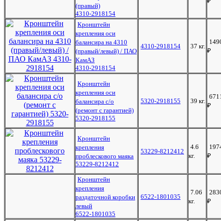
₽
(правый)
4310-2918154
Кронштейн
крепления оси
149
балансира на 4310
4310-2918154
37 кг.
₽
(правый/левый) / ПАО
КамАЗ
4310-2918154
Кронштейн
крепления оси
671
5320-2918155
39 кг.
балансира с/о
₽
(ремонт с гарантией)
5320-2918155
Кронштейн
4.6
197
крепления
53229-8212412
кг.
₽
проблескового маяка
53229-8212412
Кронштейн
крепления
7.06
283
6522-1801035
раздаточной коробки
кг.
₽
левый
6522-1801035