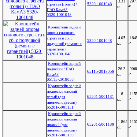
3.31
297
5320-1001048
агрегата (голый) /
кг.
₽
ПАО КамАЗ
5320-1001048
Кронштейн задней
опоры силового
4.05
164
агрегата в сб. с
5320-1001048
кг.
₽
подушкой (ремонт с
гарантией)
5320-1001048
Кронштейн задней
26.2
906
подвески / ПАО
65115-2918056
кг.
₽
КамАЗ
65115-2918056
Кронштейн задней
подвески нижний
1.8
115
65201-5001131
левый (для
кг.
₽
пневмоподвески)
65201-5001131
Кронштейн задней
подвески нижний
1.865
115
65201-5001130
правый (для
кг.
₽
пневмоподвески)
65201-5001130