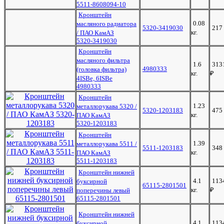
5511-8608094-10
Кронштейн
0.08
масляного радиатора
5320-3419030
217
кг.
/ ПАО КамАЗ
5320-3419030
Кронштейн
масляного фильтра
1.6
313
4980333
(головка фильтра)
кг.
₽
4ISBе, 6ISBe
4980333
Кронштейн
1.23
металлорукава 5320 /
5320-1203183
475
кг.
ПАО КамАЗ
5320-1203183
Кронштейн
1.39
металлорукава 5511 /
5511-1203183
348
кг.
ПАО КамАЗ
5511-1203183
Кронштейн нижней
4.1
113
буксирной
65115-2801501
кг.
₽
поперечины левый
65115-2801501
Кронштейн нижней
4.1
113
буксирной