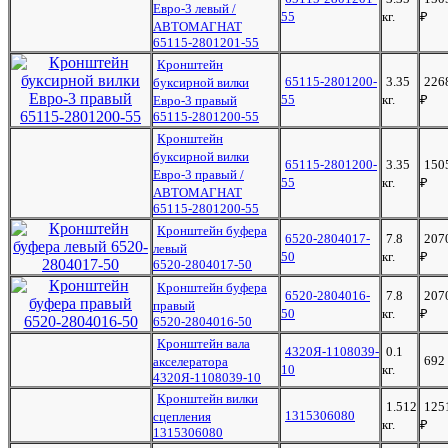
Евро-3 левый /
55
кг.
₽
АВТОМАГНАТ
65115-2801201-55
Кронштейн
65115-2801200-
3.35
226
буксирной вилки
55
кг.
₽
Евро-3 правый
65115-2801200-55
Кронштейн
буксирной вилки
65115-2801200-
3.35
150
Евро-3 правый /
55
кг.
₽
АВТОМАГНАТ
65115-2801200-55
Кронштейн буфера
6520-2804017-
7.8
207
левый
50
кг.
₽
6520-2804017-50
Кронштейн буфера
6520-2804016-
7.8
207
правый
50
кг.
₽
6520-2804016-50
Кронштейн вала
4320Я-1108039-
0.1
692
акселератора
10
кг.
4320Я-1108039-10
Кронштейн вилки
1.512
125
1315306080
сцепления
кг.
₽
1315306080