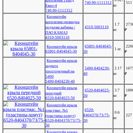
крепления ТНВД
740.90-1111312
511
кг.
Евро-4
740.90-1111312
Кронштейн
крепления цилиндра
1.7
273
4310-5003110
подъема кабины /
кг.
₽
ПАО КАМАЗ
4310-5003110
65801-8404045-
226
Кронштейн крыла
1 кг.
65801-8404045-30
30
₽
Кронштейн крыла
заднего
5490-8404230-
2.17
167
трехточечный на
40
кг.
₽
5490
5490-8404230-40
Кронштейн крыла
6520-8404025-
3.7
189
передний
50
кг.
₽
6520-8404025-50
Кронштейн крыла
6520-
пластмас. №1
0.6
8404370/73/75-
227
(пластины-хомут)
кг.
6520-8404370/73/75-
30
30
Кронштейн крюка