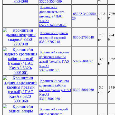
53205-3504099
Кронштейн
дополнительного
65222-3409050-
11.8
786
цилиндра / ПАО
20
кг.
₽
КамАЗ
65222-3409050-20
Кронштейн дышла
7.5
274
8350-2707048
передний сварной
кг.
₽
8350-2707048
Кронштейн заднего
крепления кабины
3.6
359
5320-5001061
левый (голый) / ПАО
кг.
₽
КамАЗ
5320-5001061
Кронштейн заднего
крепления кабины
3.6
378
5320-5001060
правый (голый) / ПАО
кг.
₽
КамАЗ
5320-5001060
Кронштейн задней
опоры силового