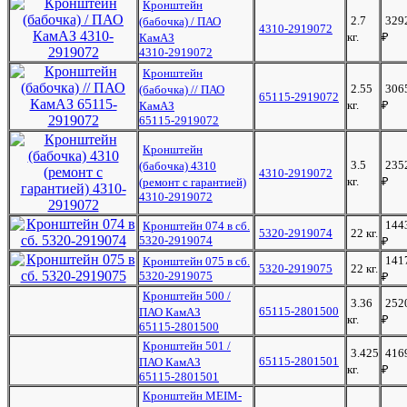
Кронштейн
2.7
329
(бабочка) / ПАО
4310-2919072
кг.
₽
КамАЗ
4310-2919072
Кронштейн
2.55
306
(бабочка) // ПАО
65115-2919072
кг.
₽
КамАЗ
65115-2919072
Кронштейн
3.5
235
(бабочка) 4310
4310-2919072
кг.
₽
(ремонт с гарантией)
4310-2919072
144
Кронштейн 074 в сб.
5320-2919074
22 кг.
5320-2919074
₽
141
Кронштейн 075 в сб.
5320-2919075
22 кг.
5320-2919075
₽
Кронштейн 500 /
3.36
252
65115-2801500
ПАО КамАЗ
кг.
₽
65115-2801500
Кронштейн 501 /
3.425
416
65115-2801501
ПАО КамАЗ
кг.
₽
65115-2801501
Кронштейн MEIM-