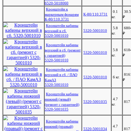
6520-5018060
Кронштейн к
0.1
30.
К-80/110.3731
маркерным фонарям
кг.
₽
К-80/110.3731
Кронштейн кабины
5.8
680
5320-5001010
верхний в сб.
кг.
₽
5320-5001010
Кронштейн кабины
5.8
618
верхний в сб. (ремонт
5320-5001010
кг.
₽
с гарантией)
5320-5001010
Кронштейн кабины
816
верхний в сб. / ПАО
5320-5001010
6 кг.
₽
КамАЗ
5320-5001010
Кронштейн кабины
4.7
нижний (левый)
5320-5001035
817
кг.
(ремонт с гарантией)
5320-5001035
Кронштейн кабины
4.7
нижний (правый)
5320-5001034
817