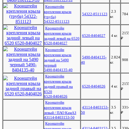
Кронштейн
2.3
крепления крыла
54322-8511123
784
кг.
(труба)
54322-8511123
Кронштейн
215
крепления крыла
6520-8404027
4 кг.
₽
задний левый на 6520
6520-8404027
Кронштейн
крепления крыла
5490-8404135-
2.824
908
задний на 5490
40
кг.
черный
5490-8404135-40
Кронштейн
крепления крыла
215
6520-8404026
4 кг.
задний правый на
₽
6520
6520-8404026
Кронштейн
43114-8403153-
3.5
331
крепления крыла
50
кг.
₽
левый / ПАО КамАЗ
43114-8403153-50
Кронштейн
43114-8403152-
3.5
330
крепления крыла