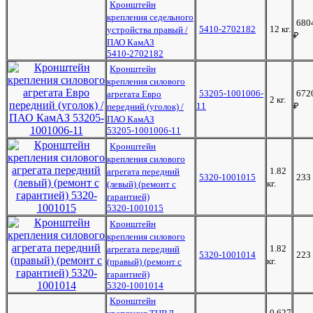
Кронштейн
крепления седельного
680
5410-2702182
12 кг.
устройства правый /
₽
ПАО КамАЗ
5410-2702182
Кронштейн
крепления силового
53205-1001006-
672
агрегата Евро
2 кг.
11
₽
передний (уголок) /
ПАО КамАЗ
53205-1001006-11
Кронштейн
крепления силового
1.82
агрегата передний
5320-1001015
233
кг.
(левый) (ремонт с
гарантией)
5320-1001015
Кронштейн
крепления силового
1.82
агрегата передний
5320-1001014
223
кг.
(правый) (ремонт с
гарантией)
5320-1001014
Кронштейн
0.627