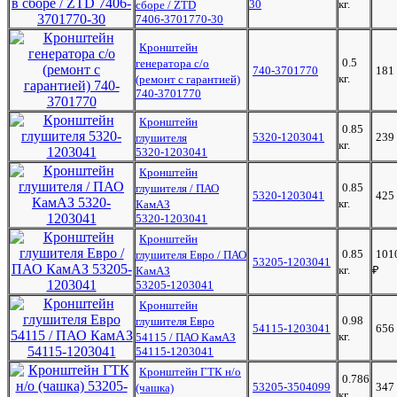
30
кг.
сборе / ZTD
7406-3701770-30
Кронштейн
0.5
генератора с/о
740-3701770
181
кг.
(ремонт с гарантией)
740-3701770
Кронштейн
0.85
5320-1203041
239
глушителя
кг.
5320-1203041
Кронштейн
0.85
глушителя / ПАО
5320-1203041
425
кг.
КамАЗ
5320-1203041
Кронштейн
0.85
101
глушителя Евро / ПАО
53205-1203041
кг.
₽
КамАЗ
53205-1203041
Кронштейн
0.98
глушителя Евро
54115-1203041
656
кг.
54115 / ПАО КамАЗ
54115-1203041
Кронштейн ГТК н/о
0.786
53205-3504099
347
(чашка)
кг.