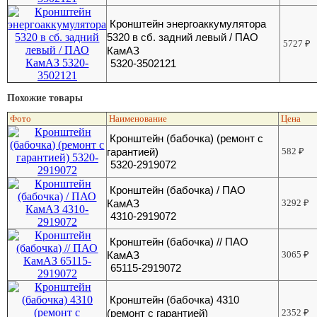
Кронштейн энергоаккумулятора
5320 в сб. задний левый / ПАО
5727
₽
КамАЗ
5320-3502121
Похожие товары
Фото
Наименование
Цена
Кронштейн (бабочка) (ремонт с
гарантией)
582
₽
5320-2919072
Кронштейн (бабочка) / ПАО
КамАЗ
3292
₽
4310-2919072
Кронштейн (бабочка) // ПАО
КамАЗ
3065
₽
65115-2919072
Кронштейн (бабочка) 4310
(ремонт с гарантией)
2352
₽