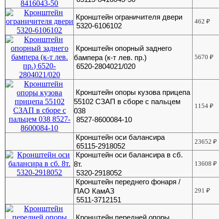
Кронштейн ограничителя двери
462
₽
5320-6106102
Кронштейн опорный заднего
бампера (к-т лев. пр.)
5670
₽
6520-2804021/020
Кронштейн опоры кузова прицепа
55102 СЗАП в сборе с пальцем
1154
₽
038
8527-8600084-10
Кронштейн оси балансира
23652
₽
65115-2918052
Кронштейн оси балансира в сб.
8т.
13608
₽
5320-2918052
Кронштейн переднего фонаря /
ПАО КамАЗ
291
₽
5511-3712151
Кронштейн передней опоры