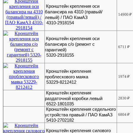
Кронштейн крепления оси
балансира на 4310 (правый/
14900
₽
левый) / ПАО КамАЗ
4310-2918154
Кронштейн крепления оси
балансира с/о (ремонт с
6711
₽
гарантией)
5320-2918155
Кронштейн крепления
проблескового маяка
1974
₽
53229-8212412
Кронштейн крепления
раздаточной коробки левый
2830
₽
6522-1801035
Кронштейн крепления седельного
устройства правый / ПАО КамАЗ
6804
₽
5410-2702182
Кронштейн крепления силового