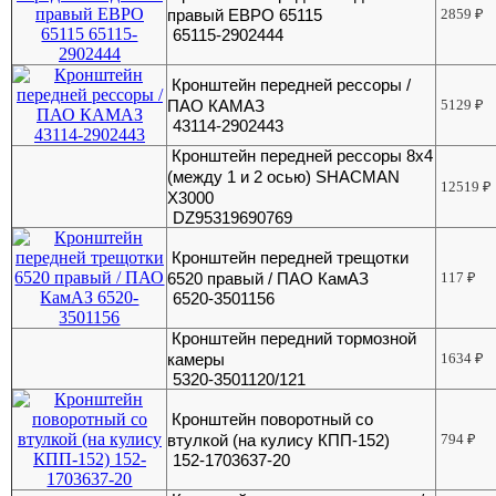
правый ЕВРО 65115
2859
₽
65115-2902444
Кронштейн передней рессоры /
ПАО КАМАЗ
5129
₽
43114-2902443
Кронштейн передней рессоры 8х4
(между 1 и 2 осью) SHACMAN
12519
₽
X3000
DZ95319690769
Кронштейн передней трещотки
6520 правый / ПАО КамАЗ
117
₽
6520-3501156
Кронштейн передний тормозной
камеры
1634
₽
5320-3501120/121
Кронштейн поворотный со
втулкой (на кулису КПП-152)
794
₽
152-1703637-20