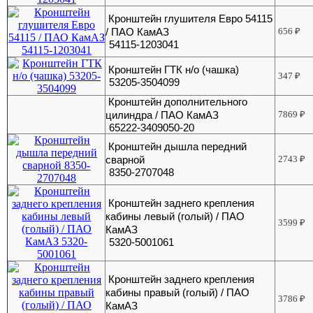
Кронштейн глушителя Евро 54115
/ ПАО КамАЗ
656
₽
54115-1203041
Кронштейн ГТК н/о (чашка)
347
₽
53205-3504099
Кронштейн дополнительного
цилиндра / ПАО КамАЗ
7869
₽
65222-3409050-20
Кронштейн дышла передний
сварной
2743
₽
8350-2707048
Кронштейн заднего крепления
кабины левый (голый) / ПАО
3599
₽
КамАЗ
5320-5001061
Кронштейн заднего крепления
кабины правый (голый) / ПАО
3786
₽
КамАЗ