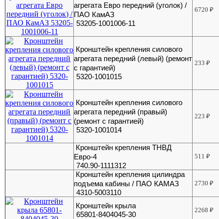
агрегата Евро передний (уголок) /
6720
₽
ПАО КамАЗ
53205-1001006-11
Кронштейн крепления силового
агрегата передний (левый) (ремонт
233
₽
с гарантией)
5320-1001015
Кронштейн крепления силового
агрегата передний (правый)
223
₽
(ремонт с гарантией)
5320-1001014
Кронштейн крепления ТНВД
Евро-4
511
₽
740.90-1111312
Кронштейн крепления цилиндра
подъема кабины / ПАО КАМАЗ
2730
₽
4310-5003110
Кронштейн крыла
2268
₽
65801-8404045-30