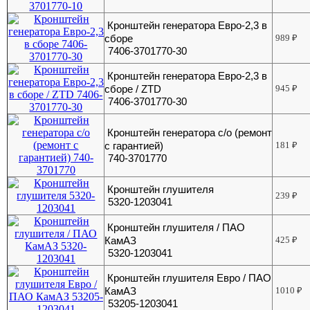
Кронштейн генератора Евро-2,3 в
сборе
989
₽
7406-3701770-30
Кронштейн генератора Евро-2,3 в
сборе / ZTD
945
₽
7406-3701770-30
Кронштейн генератора с/о (ремонт
с гарантией)
181
₽
740-3701770
Кронштейн глушителя
239
₽
5320-1203041
Кронштейн глушителя / ПАО
КамАЗ
425
₽
5320-1203041
Кронштейн глушителя Евро / ПАО
КамАЗ
1010
₽
53205-1203041