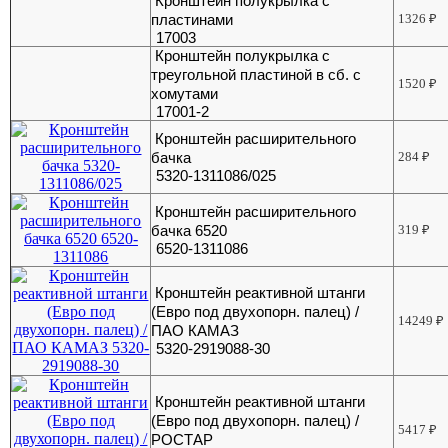
Кронштейн полукрылка с
пластинами
1326
₽
17003
Кронштейн полукрылка с
треугольной пластиной в сб. с
1520
₽
хомутами
17001-2
Кронштейн расширительного
бачка
284
₽
5320-1311086/025
Кронштейн расширительного
бачка 6520
319
₽
6520-1311086
Кронштейн реактивной штанги
(Евро под двухопорн. палец) /
14249
₽
ПАО КАМАЗ
5320-2919088-30
Кронштейн реактивной штанги
(Евро под двухопорн. палец) /
5417
₽
РОСТАР