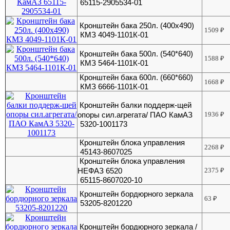
65115-2905534-01
Кронштейн бака 250л. (400х490)
1509
₽
КМЗ 4049-1101К-01
Кронштейн бака 500л. (540*640)
1588
₽
КМЗ 5464-1101К-01
Кронштейн бака 600л. (660*660)
1668
₽
КМЗ 6666-1101К-01
Кронштейн балки поддерж-щей
опоры сил.агрегата/ ПАО КамАЗ
1936
₽
5320-1001173
Кронштейн блока управления
2268
₽
45143-8607025
Кронштейн блока управления
НЕФАЗ 6520
2375
₽
65115-8607020-10
Кронштейн бордюрного зеркала
63
₽
53205-8201220
Кронштейн бордюрного зеркала /