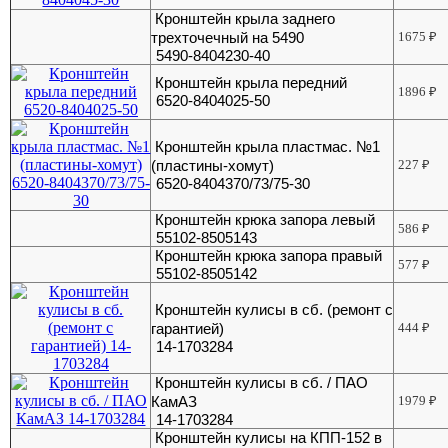
Кронштейн крыла заднего
трехточечный на 5490
1675
₽
5490-8404230-40
Кронштейн крыла передний
1896
₽
6520-8404025-50
Кронштейн крыла пластмас. №1
(пластины-хомут)
227
₽
6520-8404370/73/75-30
Кронштейн крюка запора левый
586
₽
55102-8505143
Кронштейн крюка запора правый
577
₽
55102-8505142
Кронштейн кулисы в сб. (ремонт с
гарантией)
444
₽
14-1703284
Кронштейн кулисы в сб. / ПАО
КамАЗ
1979
₽
14-1703284
Кронштейн кулисы на КПП-152 в