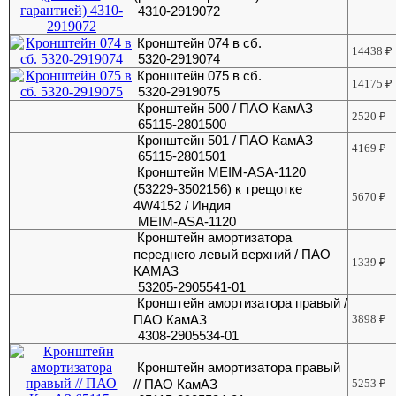
4310-2919072
Кронштейн 074 в сб.
14438
₽
5320-2919074
Кронштейн 075 в сб.
14175
₽
5320-2919075
Кронштейн 500 / ПАО КамАЗ
2520
₽
65115-2801500
Кронштейн 501 / ПАО КамАЗ
4169
₽
65115-2801501
Кронштейн MEIM-ASA-1120
(53229-3502156) к трещотке
5670
₽
4W4152 / Индия
MEIM-ASA-1120
Кронштейн амортизатора
переднего левый верхний / ПАО
1339
₽
КАМАЗ
53205-2905541-01
Кронштейн амортизатора правый /
ПАО КамАЗ
3898
₽
4308-2905534-01
Кронштейн амортизатора правый
// ПАО КамАЗ
5253
₽