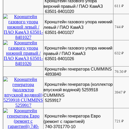
Кронштейн газового упора
верхний правый / ПАО КамАЗ
611
₽
63501-8401020
Кронштейн газового упора нижний
левый / ПАО КамАЗ
744
₽
63501-8401027
Кронштейн газового упора нижний
правый / ПАО КамАЗ
632
₽
63501-8401026
Кронштейн генератора CUMMINS
76.50
₽
4893840
Кронштейн генератора (коллектор
впускной водяной) 5259918
3947
₽
CUMMINS
5259917
Кронштейн генератора Евро
(ремонт с гарантией)
721
₽
740-3701770-10