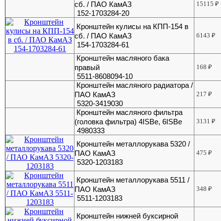
сб. / ПАО КамАЗ
15115
₽
152-1703284-20
Кронштейн кулисы на КПП-154 в
сб. / ПАО КамАЗ
6143
₽
154-1703284-61
Кронштейн масляного бака
правый
168
₽
5511-8608094-10
Кронштейн масляного радиатора /
ПАО КамАЗ
217
₽
5320-3419030
Кронштейн масляного фильтра
(головка фильтра) 4ISBе, 6ISBe
3131
₽
4980333
Кронштейн металлорукава 5320 /
ПАО КамАЗ
475
₽
5320-1203183
Кронштейн металлорукава 5511 /
ПАО КамАЗ
348
₽
5511-1203183
Кронштейн нижней буксирной