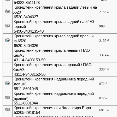
784
₽
54322-8511123
Кронштейн крепления крыла задний левый на
6520
2155
₽
6520-8404027
Кронштейн крепления крыла задний на 5490
черный
908
₽
5490-8404135-40
Кронштейн крепления крыла задний правый
на 6520
2155
₽
6520-8404026
Кронштейн крепления крыла левый / ПАО
КамАЗ
3314
₽
43114-8403153-50
Кронштейн крепления крыла правый / ПАО
КамАЗ
3304
₽
43114-8403152-50
Кронштейн крепления надрамника передний
(левый)
872
₽
5511-8601045
Кронштейн крепления надрамника передний
(правый)
872
₽
5511-8601044
Кронштейн крепления оси балансира Евро
6918
₽
53205-2918154