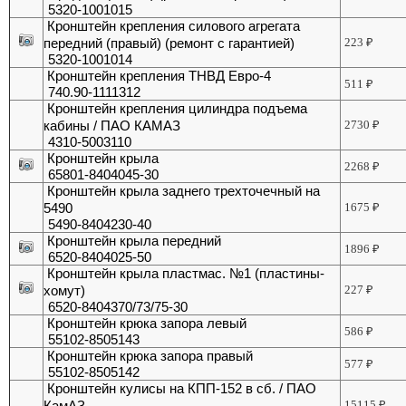
5320-1001015
Кронштейн крепления силового агрегата
передний (правый) (ремонт с гарантией)
223
₽
5320-1001014
Кронштейн крепления ТНВД Евро-4
511
₽
740.90-1111312
Кронштейн крепления цилиндра подъема
кабины / ПАО КАМАЗ
2730
₽
4310-5003110
Кронштейн крыла
2268
₽
65801-8404045-30
Кронштейн крыла заднего трехточечный на
5490
1675
₽
5490-8404230-40
Кронштейн крыла передний
1896
₽
6520-8404025-50
Кронштейн крыла пластмас. №1 (пластины-
хомут)
227
₽
6520-8404370/73/75-30
Кронштейн крюка запора левый
586
₽
55102-8505143
Кронштейн крюка запора правый
577
₽
55102-8505142
Кронштейн кулисы на КПП-152 в сб. / ПАО
КамАЗ
15115
₽