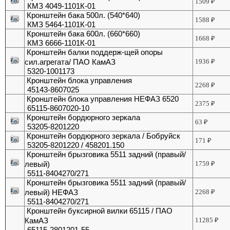
1509
₽
КМЗ 4049-1101К-01
Кронштейн бака 500л. (540*640)
1588
₽
КМЗ 5464-1101К-01
Кронштейн бака 600л. (660*660)
1668
₽
КМЗ 6666-1101К-01
Кронштейн балки поддерж-щей опоры
сил.агрегата/ ПАО КамАЗ
1936
₽
5320-1001173
Кронштейн блока управления
2268
₽
45143-8607025
Кронштейн блока управления НЕФАЗ 6520
2375
₽
65115-8607020-10
Кронштейн бордюрного зеркала
63
₽
53205-8201220
Кронштейн бордюрного зеркала / Бобруйск
171
₽
53205-8201220 / 458201.150
Кронштейн брызговика 5511 задний (правый/
левый)
1759
₽
5511-8404270/271
Кронштейн брызговика 5511 задний (правый/
левый) НЕФАЗ
2268
₽
5511-8404270/271
Кронштейн буксирной вилки 65115 / ПАО
КамАЗ
11285
₽
65115-2801201-55