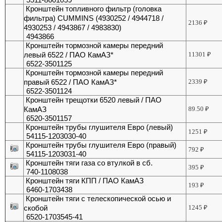
Кронштейн топливного фильтр (головка
фильтра) CUMMINS (4930252 / 4944718 /
2136
₽
4930253 / 4943867 / 4983830)
4943866
Кронштейн тормозной камеры передний
левый 6522 / ПАО КамАЗ*
11301
₽
6522-3501125
Кронштейн тормозной камеры передний
правый 6522 / ПАО КамАЗ*
2339
₽
6522-3501124
Кронштейн трещотки 6520 левый / ПАО
КамАЗ
89.50
₽
6520-3501157
Кронштейн трубы глушителя Евро (левый)
1251
₽
54115-1203030-40
Кронштейн трубы глушителя Евро (правый)
792
₽
54115-1203031-40
Кронштейн тяги газа со втулкой в сб.
395
₽
740-1108038
Кронштейн тяги КПП / ПАО КамАЗ
193
₽
6460-1703438
Кронштейн тяги с телескопической осью и
скобой
1245
₽
6520-1703545-41