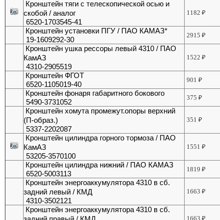
Кронштейн тяги с телескопической осью и
скобой / аналог
1182
₽
6520-1703545-41
Кронштейн установки ПГУ / ПАО КАМАЗ*
2915
₽
19-1609292-30
Кронштейн ушка рессоры левый 4310 / ПАО
КамАЗ
1522
₽
4310-2905519
Кронштейн ФГОТ
901
₽
6520-1105019-40
Кронштейн фонаря габаритного бокового
375
₽
5490-3731052
Кронштейн хомута промежут.опоры верхний
(П-образ.)
351
₽
5337-2202087
Кронштейн цилиндра горного тормоза / ПАО
КамАЗ
1551
₽
53205-3570100
Кронштейн цилиндра нижний / ПАО КАМАЗ
1819
₽
6520-5003113
Кронштейн энергоаккумулятора 4310 в сб.
задний левый / КМД
1663
₽
4310-3502121
Кронштейн энергоаккумулятора 4310 в сб.
задний правый / КМД
1663
₽