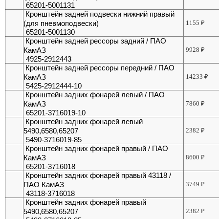
65201-5001131
Кронштейн задней подвески нижний правый
(для пневмоподвески)
1155
₽
65201-5001130
Кронштейн задней рессоры задний / ПАО
КамАЗ
9928
₽
4925-2912443
Кронштейн задней рессоры передний / ПАО
КамАЗ
14233
₽
5425-2912444-10
Кронштейн задних фонарей левый / ПАО
КамАЗ
7860
₽
65201-3716019-10
Кронштейн задних фонарей левый
5490,6580,65207
2382
₽
5490-3716019-85
Кронштейн задних фонарей правый / ПАО
КамАЗ
8600
₽
65201-3716018
Кронштейн задних фонарей правый 43118 /
ПАО КамАЗ
3749
₽
43118-3716018
Кронштейн задних фонарей правый
5490,6580,65207
2382
₽