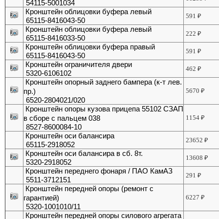
54115-5001034
Кронштейн облицовки буфера левый
591
₽
65115-8416043-50
Кронштейн облицовки буфера левый
222
₽
65115-8416033-50
Кронштейн облицовки буфера правый
591
₽
65115-8416043-50
Кронштейн ограничителя двери
462
₽
5320-6106102
Кронштейн опорный заднего бампера (к-т лев.
пр.)
5670
₽
6520-2804021/020
Кронштейн опоры кузова прицепа 55102 СЗАП
в сборе с пальцем 038
1154
₽
8527-8600084-10
Кронштейн оси балансира
23652
₽
65115-2918052
Кронштейн оси балансира в сб. 8т.
13608
₽
5320-2918052
Кронштейн переднего фонаря / ПАО КамАЗ
291
₽
5511-3712151
Кронштейн передней опоры (ремонт с
гарантией)
6227
₽
5320-1001010/11
Кронштейн передней опоры силового агрегата