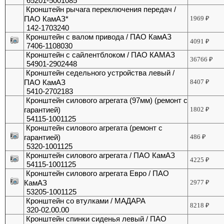
65201-5001085
Кронштейн рычага переключения передач /
ПАО КамАЗ*
1969
₽
142-1703240
Кронштейн с валом привода / ПАО КамАЗ
4091
₽
7406-1108030
Кронштейн с сайлентблоком / ПАО КАМАЗ
36766
₽
54901-2902448
Кронштейн седельного устройства левый /
ПАО КамАЗ
8407
₽
5410-2702183
Кронштейн силового агрегата (97мм) (ремонт с
гарантией)
1802
₽
54115-1001125
Кронштейн силового агрегата (ремонт с
гарантией)
486
₽
5320-1001125
Кронштейн силового агрегата / ПАО КамАЗ
4225
₽
54115-1001125
Кронштейн силового агрегата Евро / ПАО
КамАЗ
2977
₽
53205-1001125
Кронштейн со втулками / МАДАРА
8218
₽
320-02.00.00
Кронштейн спинки сиденья левый / ПАО