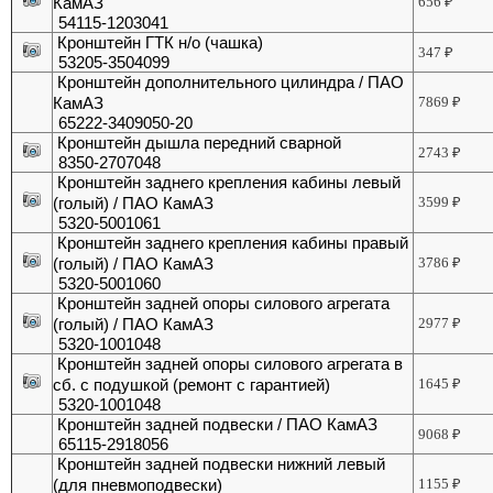
КамАЗ
656
₽
54115-1203041
Кронштейн ГТК н/о (чашка)
347
₽
53205-3504099
Кронштейн дополнительного цилиндра / ПАО
КамАЗ
7869
₽
65222-3409050-20
Кронштейн дышла передний сварной
2743
₽
8350-2707048
Кронштейн заднего крепления кабины левый
(голый) / ПАО КамАЗ
3599
₽
5320-5001061
Кронштейн заднего крепления кабины правый
(голый) / ПАО КамАЗ
3786
₽
5320-5001060
Кронштейн задней опоры силового агрегата
(голый) / ПАО КамАЗ
2977
₽
5320-1001048
Кронштейн задней опоры силового агрегата в
сб. с подушкой (ремонт с гарантией)
1645
₽
5320-1001048
Кронштейн задней подвески / ПАО КамАЗ
9068
₽
65115-2918056
Кронштейн задней подвески нижний левый
(для пневмоподвески)
1155
₽