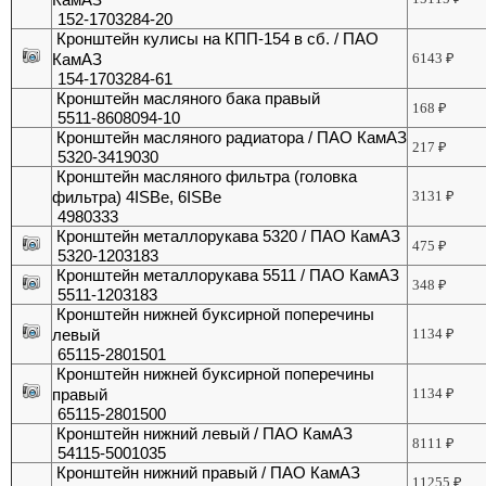
152-1703284-20
Кронштейн кулисы на КПП-154 в сб. / ПАО
КамАЗ
6143
₽
154-1703284-61
Кронштейн масляного бака правый
168
₽
5511-8608094-10
Кронштейн масляного радиатора / ПАО КамАЗ
217
₽
5320-3419030
Кронштейн масляного фильтра (головка
фильтра) 4ISBе, 6ISBe
3131
₽
4980333
Кронштейн металлорукава 5320 / ПАО КамАЗ
475
₽
5320-1203183
Кронштейн металлорукава 5511 / ПАО КамАЗ
348
₽
5511-1203183
Кронштейн нижней буксирной поперечины
левый
1134
₽
65115-2801501
Кронштейн нижней буксирной поперечины
правый
1134
₽
65115-2801500
Кронштейн нижний левый / ПАО КамАЗ
8111
₽
54115-5001035
Кронштейн нижний правый / ПАО КамАЗ
11255
₽