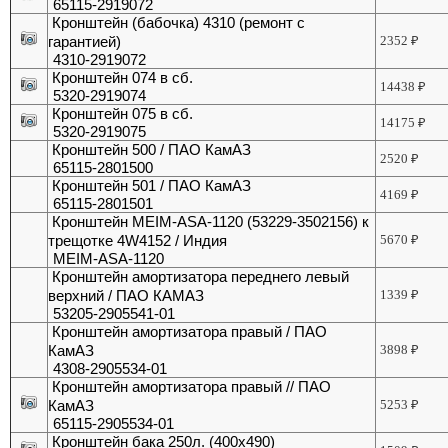
65115-2919072
Кронштейн (бабочка) 4310 (ремонт с
гарантией)
2352
₽
4310-2919072
Кронштейн 074 в сб.
14438
₽
5320-2919074
Кронштейн 075 в сб.
14175
₽
5320-2919075
Кронштейн 500 / ПАО КамАЗ
2520
₽
65115-2801500
Кронштейн 501 / ПАО КамАЗ
4169
₽
65115-2801501
Кронштейн MEIM-ASA-1120 (53229-3502156) к
трещотке 4W4152 / Индия
5670
₽
MEIM-ASA-1120
Кронштейн амортизатора переднего левый
верхний / ПАО КАМАЗ
1339
₽
53205-2905541-01
Кронштейн амортизатора правый / ПАО
КамАЗ
3898
₽
4308-2905534-01
Кронштейн амортизатора правый // ПАО
КамАЗ
5253
₽
65115-2905534-01
Кронштейн бака 250л. (400х490)