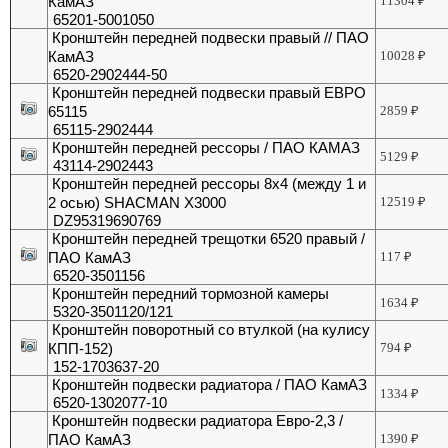
КамАЗ
11304
₽
65201-5001050
Кронштейн передней подвески правый // ПАО
КамАЗ
10028
₽
6520-2902444-50
Кронштейн передней подвески правый ЕВРО
65115
2859
₽
65115-2902444
Кронштейн передней рессоры / ПАО КАМАЗ
5129
₽
43114-2902443
Кронштейн передней рессоры 8х4 (между 1 и
2 осью) SHACMAN X3000
12519
₽
DZ95319690769
Кронштейн передней трещотки 6520 правый /
ПАО КамАЗ
117
₽
6520-3501156
Кронштейн передний тормозной камеры
1634
₽
5320-3501120/121
Кронштейн поворотный со втулкой (на кулису
КПП-152)
794
₽
152-1703637-20
Кронштейн подвески радиатора / ПАО КамАЗ
1334
₽
6520-1302077-10
Кронштейн подвески радиатора Евро-2,3 /
ПАО КамАЗ
1390
₽