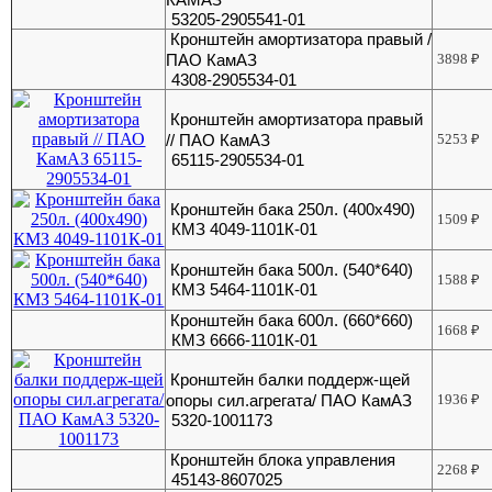
53205-2905541-01
Кронштейн амортизатора правый /
ПАО КамАЗ
3898
₽
4308-2905534-01
Кронштейн амортизатора правый
// ПАО КамАЗ
5253
₽
65115-2905534-01
Кронштейн бака 250л. (400х490)
1509
₽
КМЗ 4049-1101К-01
Кронштейн бака 500л. (540*640)
1588
₽
КМЗ 5464-1101К-01
Кронштейн бака 600л. (660*660)
1668
₽
КМЗ 6666-1101К-01
Кронштейн балки поддерж-щей
опоры сил.агрегата/ ПАО КамАЗ
1936
₽
5320-1001173
Кронштейн блока управления
2268
₽
45143-8607025