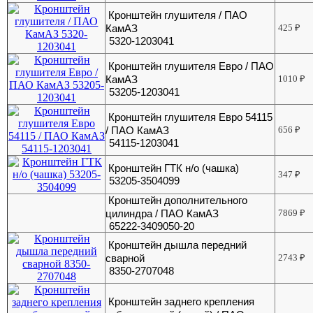
Кронштейн глушителя / ПАО
КамАЗ
425
₽
5320-1203041
Кронштейн глушителя Евро / ПАО
КамАЗ
1010
₽
53205-1203041
Кронштейн глушителя Евро 54115
/ ПАО КамАЗ
656
₽
54115-1203041
Кронштейн ГТК н/о (чашка)
347
₽
53205-3504099
Кронштейн дополнительного
цилиндра / ПАО КамАЗ
7869
₽
65222-3409050-20
Кронштейн дышла передний
сварной
2743
₽
8350-2707048
Кронштейн заднего крепления