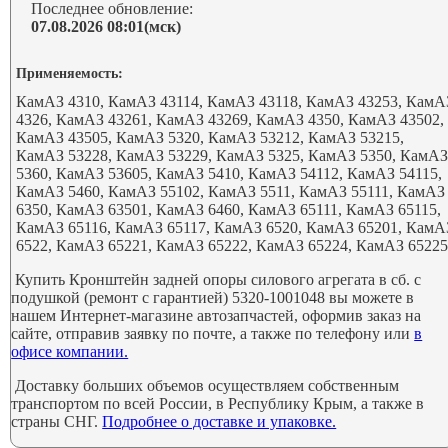
Последнее обновление:
07.08.2026 08:01(мск)
Применяемость:
КамАЗ 4310, КамАЗ 43114, КамАЗ 43118, КамАЗ 43253, КамА
4326, КамАЗ 43261, КамАЗ 43269, КамАЗ 4350, КамАЗ 43502,
КамАЗ 43505, КамАЗ 5320, КамАЗ 53212, КамАЗ 53215,
КамАЗ 53228, КамАЗ 53229, КамАЗ 5325, КамАЗ 5350, КамА
5360, КамАЗ 53605, КамАЗ 5410, КамАЗ 54112, КамАЗ 54115,
КамАЗ 5460, КамАЗ 55102, КамАЗ 5511, КамАЗ 55111, КамАЗ
6350, КамАЗ 63501, КамАЗ 6460, КамАЗ 65111, КамАЗ 65115,
КамАЗ 65116, КамАЗ 65117, КамАЗ 6520, КамАЗ 65201, КамА
6522, КамАЗ 65221, КамАЗ 65222, КамАЗ 65224, КамАЗ 6522
Купить Кронштейн задней опоры силового агрегата в сб. с
подушкой (ремонт с гарантией) 5320-1001048 вы можете в
нашем Интернет-магазине автозапчастей, оформив заказ на
сайте, отправив заявку по почте, а также по телефону или
в
офисе компании.
Доставку больших объемов осуществляем собственным
транспортом по всей России, в Республику Крым, а также в
страны СНГ.
Подробнее о доставке и упаковке.