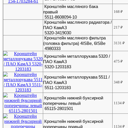
Кронштейн масляного бака
правый
168
₽
5511-8608094-10
Кронштейн масляного радиатора /
ПАО КамАЗ
217
₽
5320-3419030
Кронштейн масляного фильтра
(головка фильтра) 4ISBе, 6ISBe
3131
₽
4980333
Кронштейн металлорукава 5320 /
ПАО КамАЗ
475
₽
5320-1203183
Кронштейн металлорукава 5511 /
ПАО КамАЗ
348
₽
5511-1203183
Кронштейн нижней буксирной
поперечины левый
1134
₽
65115-2801501
Кронштейн нижней буксирной
поперечины правый
1134
₽