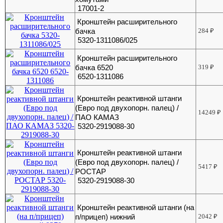
17001-2
Кронштейн расширительного
бачка
284
₽
5320-1311086/025
Кронштейн расширительного
бачка 6520
319
₽
6520-1311086
Кронштейн реактивной штанги
(Евро под двухопорн. палец) /
14249
₽
ПАО КАМАЗ
5320-2919088-30
Кронштейн реактивной штанги
(Евро под двухопорн. палец) /
5417
₽
РОСТАР
5320-2919088-30
Кронштейн реактивной штанги (на
п/прицеп) нижний
2042
₽