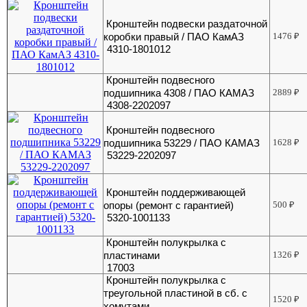
Кронштейн подвески раздаточной
коробки правый / ПАО КамАЗ
1476
₽
4310-1801012
Кронштейн подвесного
подшипника 4308 / ПАО КАМАЗ
2889
₽
4308-2202097
Кронштейн подвесного
подшипника 53229 / ПАО КАМАЗ
1628
₽
53229-2202097
Кронштейн поддерживающей
опоры (ремонт с гарантией)
500
₽
5320-1001133
Кронштейн полукрылка с
пластинами
1326
₽
17003
Кронштейн полукрылка с
треугольной пластиной в сб. с
1520
₽
хомутами