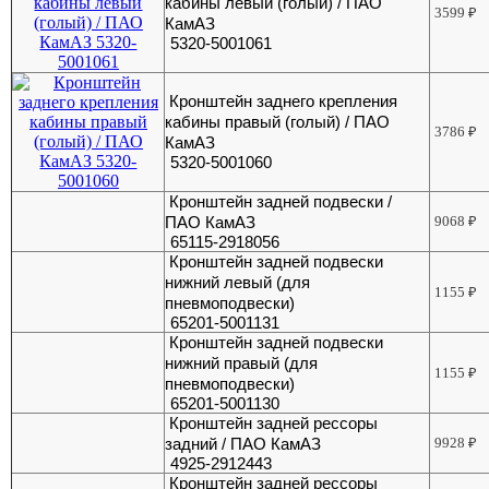
кабины левый (голый) / ПАО
3599
₽
КамАЗ
5320-5001061
Кронштейн заднего крепления
кабины правый (голый) / ПАО
3786
₽
КамАЗ
5320-5001060
Кронштейн задней подвески /
ПАО КамАЗ
9068
₽
65115-2918056
Кронштейн задней подвески
нижний левый (для
1155
₽
пневмоподвески)
65201-5001131
Кронштейн задней подвески
нижний правый (для
1155
₽
пневмоподвески)
65201-5001130
Кронштейн задней рессоры
задний / ПАО КамАЗ
9928
₽
4925-2912443
Кронштейн задней рессоры