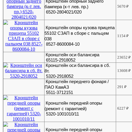
Кронштейн опорный заднего
бампера (к-т лев. пр.)
5670
₽
6520-2804021/020
Кронштейн опоры кузова прицепа
55102 СЗАП в сборе с пальцем
1154
₽
038
8527-8600084-10
Кронштейн оси балансира
23652
₽
65115-2918052
Кронштейн оси балансира в сб.
8т.
13608
₽
5320-2918052
Кронштейн переднего фонаря /
ПАО КамАЗ
291
₽
5511-3712151
Кронштейн передней опоры
(ремонт с гарантией)
6227
₽
5320-1001010/11
Кронштейн передней опоры