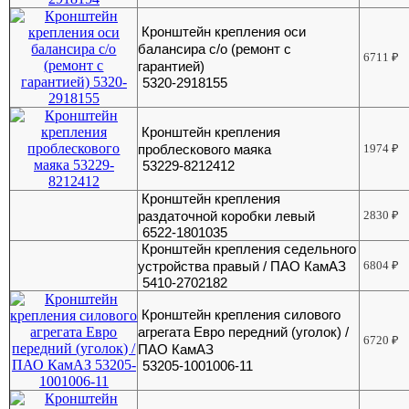
Кронштейн крепления оси
балансира с/о (ремонт с
6711
₽
гарантией)
5320-2918155
Кронштейн крепления
проблескового маяка
1974
₽
53229-8212412
Кронштейн крепления
раздаточной коробки левый
2830
₽
6522-1801035
Кронштейн крепления седельного
устройства правый / ПАО КамАЗ
6804
₽
5410-2702182
Кронштейн крепления силового
агрегата Евро передний (уголок) /
6720
₽
ПАО КамАЗ
53205-1001006-11