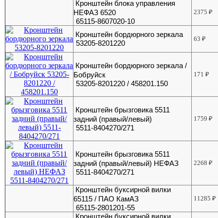
Кронштейн блока управления
НЕФАЗ 6520
2375
₽
65115-8607020-10
Кронштейн бордюрного зеркала
63
₽
53205-8201220
Кронштейн бордюрного зеркала /
Бобруйск
171
₽
53205-8201220 / 458201.150
Кронштейн брызговика 5511
задний (правый/левый)
1759
₽
5511-8404270/271
Кронштейн брызговика 5511
задний (правый/левый) НЕФАЗ
2268
₽
5511-8404270/271
Кронштейн буксирной вилки
65115 / ПАО КамАЗ
11285
₽
65115-2801201-55
Кронштейн буксирной вилки