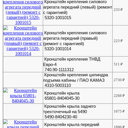
Кронштейн крепления силового
агрегата передний (левый) (ремонт
233
₽
с гарантией)
5320-1001015
Кронштейн крепления силового
агрегата передний (правый)
223
₽
(ремонт с гарантией)
5320-1001014
Кронштейн крепления ТНВД
Евро-4
511
₽
740.90-1111312
Кронштейн крепления цилиндра
подъема кабины / ПАО КАМАЗ
2730
₽
4310-5003110
Кронштейн крыла
2268
₽
65801-8404045-30
Кронштейн крыла заднего
трехточечный на 5490
1675
₽
5490-8404230-40
Кронштейн крыла передний
1896
₽