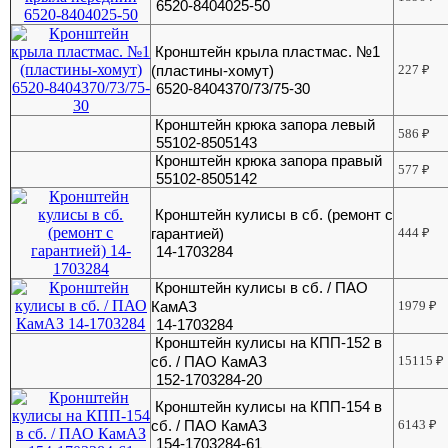
6520-8404025-50
Кронштейн крыла пластмас. №1
(пластины-хомут)
227
₽
6520-8404370/73/75-30
Кронштейн крюка запора левый
586
₽
55102-8505143
Кронштейн крюка запора правый
577
₽
55102-8505142
Кронштейн кулисы в сб. (ремонт с
гарантией)
444
₽
14-1703284
Кронштейн кулисы в сб. / ПАО
КамАЗ
1979
₽
14-1703284
Кронштейн кулисы на КПП-152 в
сб. / ПАО КамАЗ
15115
₽
152-1703284-20
Кронштейн кулисы на КПП-154 в
сб. / ПАО КамАЗ
6143
₽
154-1703284-61