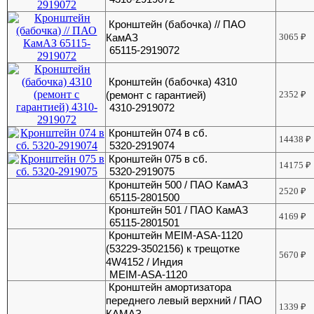
Кронштейн (бабочка) // ПАО
КамАЗ
3065
₽
65115-2919072
Кронштейн (бабочка) 4310
(ремонт с гарантией)
2352
₽
4310-2919072
Кронштейн 074 в сб.
14438
₽
5320-2919074
Кронштейн 075 в сб.
14175
₽
5320-2919075
Кронштейн 500 / ПАО КамАЗ
2520
₽
65115-2801500
Кронштейн 501 / ПАО КамАЗ
4169
₽
65115-2801501
Кронштейн MEIM-ASA-1120
(53229-3502156) к трещотке
5670
₽
4W4152 / Индия
MEIM-ASA-1120
Кронштейн амортизатора
переднего левый верхний / ПАО
1339
₽
КАМАЗ