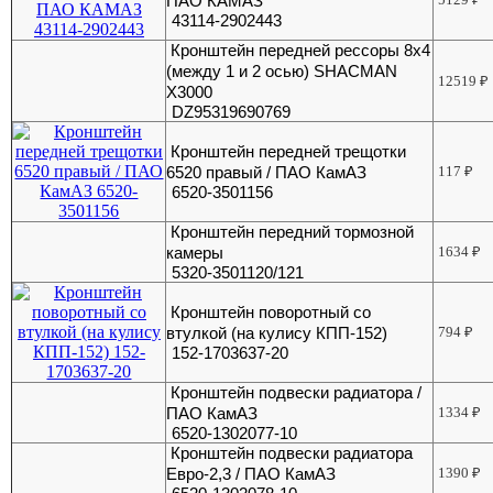
ПАО КАМАЗ
43114-2902443
Кронштейн передней рессоры 8х4
(между 1 и 2 осью) SHACMAN
12519
₽
X3000
DZ95319690769
Кронштейн передней трещотки
6520 правый / ПАО КамАЗ
117
₽
6520-3501156
Кронштейн передний тормозной
камеры
1634
₽
5320-3501120/121
Кронштейн поворотный со
втулкой (на кулису КПП-152)
794
₽
152-1703637-20
Кронштейн подвески радиатора /
ПАО КамАЗ
1334
₽
6520-1302077-10
Кронштейн подвески радиатора
Евро-2,3 / ПАО КамАЗ
1390
₽