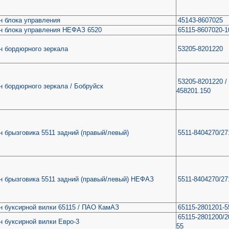
н блока управления
45143-8607025
н блока управления НЕФАЗ 6520
65115-8607020-1
н бордюрного зеркала
53205-8201220
53205-8201220 /
 бордюрного зеркала / Бобруйск
458201.150
 брызговика 5511 задний (правый/левый)
5511-8404270/27
н брызговика 5511 задний (правый/левый) НЕФАЗ
5511-8404270/27
н буксирной вилки 65115 / ПАО КамАЗ
65115-2801201-5
65115-2801200/2
 буксирной вилки Евро-3
55