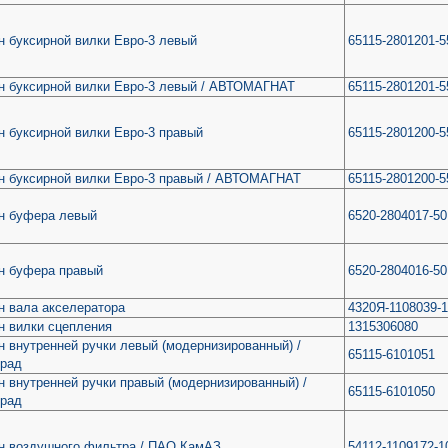
н буксирной вилки Евро-3 левый
65115-2801201-5
н буксирной вилки Евро-3 левый / АВТОМАГНАТ
65115-2801201-5
 буксирной вилки Евро-3 правый
65115-2801200-5
н буксирной вилки Евро-3 правый / АВТОМАГНАТ
65115-2801200-5
н буфера левый
6520-2804017-50
н буфера правый
6520-2804016-50
н вала акселератора
4320Я-1108039-
н вилки сцепления
1315306080
 внутренней ручки левый (модернизированный) /
65115-6101051
град
 внутренней ручки правый (модернизированный) /
65115-6101050
град
н воздушного фильтра / ПАО КамАЗ
54112-1109172-1