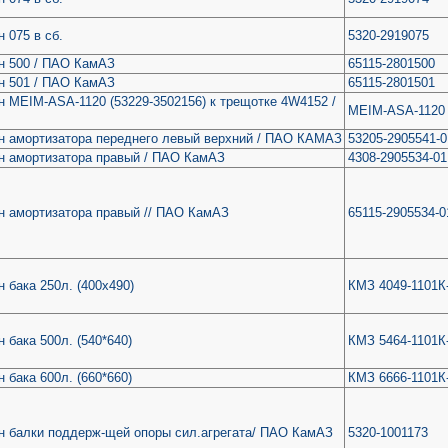
 075 в сб.
5320-2919075
н 500 / ПАО КамАЗ
65115-2801500
н 501 / ПАО КамАЗ
65115-2801501
 MEIM-ASA-1120 (53229-3502156) к трещотке 4W4152 /
MEIM-ASA-1120
н амортизатора переднего левый верхний / ПАО КАМАЗ
53205-2905541-0
н амортизатора правый / ПАО КамАЗ
4308-2905534-01
н амортизатора правый // ПАО КамАЗ
65115-2905534-0
 бака 250л. (400х490)
КМЗ 4049-1101К
 бака 500л. (540*640)
КМЗ 5464-1101К
 бака 600л. (660*660)
КМЗ 6666-1101К
н балки поддерж-щей опоры сил.агрегата/ ПАО КамАЗ
5320-1001173