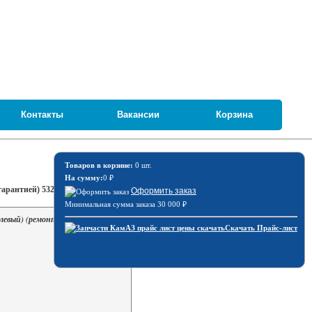
Контакты
Вакансии
Корзина
Товаров в корзине:
0 шт.
На сумму:
0
₽
гарантией) 5320-1001015
Оформить заказ
Минимальная сумма заказа 30 000
₽
левый) (ремонт с гарантией) 5320-
Скачать Прайс-лист