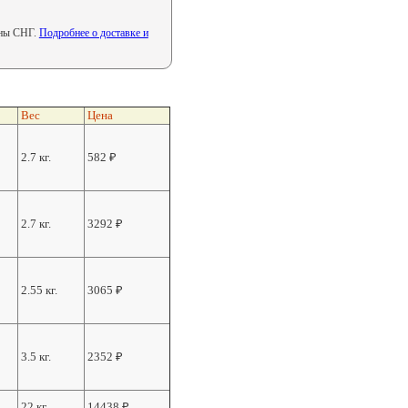
аны СНГ.
Подробнее о доставке и
Вес
Цена
2.7 кг.
582
₽
2.7 кг.
3292
₽
2.55 кг.
3065
₽
3.5 кг.
2352
₽
22 кг.
14438
₽