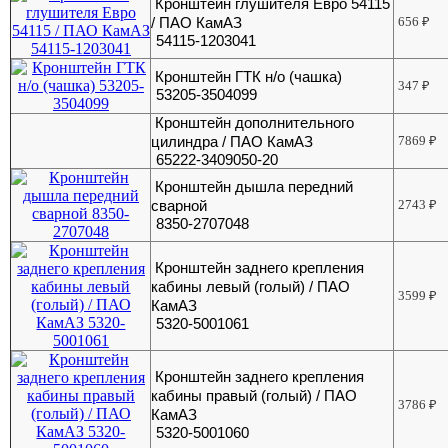
Кронштейн глушителя Евро 54115
/ ПАО КамАЗ
656
₽
54115-1203041
Кронштейн ГТК н/о (чашка)
347
₽
53205-3504099
Кронштейн дополнительного
цилиндра / ПАО КамАЗ
7869
₽
65222-3409050-20
Кронштейн дышла передний
сварной
2743
₽
8350-2707048
Кронштейн заднего крепления
кабины левый (голый) / ПАО
3599
₽
КамАЗ
5320-5001061
Кронштейн заднего крепления
кабины правый (голый) / ПАО
3786
₽
КамАЗ
5320-5001060