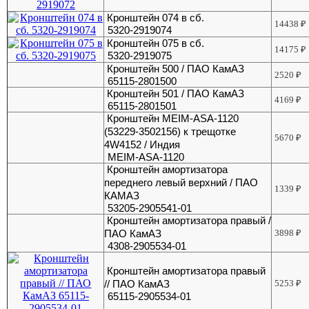
Кронштейн 074 в сб.
14438
₽
5320-2919074
Кронштейн 075 в сб.
14175
₽
5320-2919075
Кронштейн 500 / ПАО КамАЗ
2520
₽
65115-2801500
Кронштейн 501 / ПАО КамАЗ
4169
₽
65115-2801501
Кронштейн MEIM-ASA-1120
(53229-3502156) к трещотке
5670
₽
4W4152 / Индия
MEIM-ASA-1120
Кронштейн амортизатора
переднего левый верхний / ПАО
1339
₽
КАМАЗ
53205-2905541-01
Кронштейн амортизатора правый /
ПАО КамАЗ
3898
₽
4308-2905534-01
Кронштейн амортизатора правый
// ПАО КамАЗ
5253
₽
65115-2905534-01