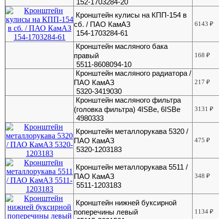
152-1703284-20
Кронштейн кулисы на КПП-154 в
сб. / ПАО КамАЗ
6143
₽
154-1703284-61
Кронштейн масляного бака
правый
168
₽
5511-8608094-10
Кронштейн масляного радиатора /
ПАО КамАЗ
217
₽
5320-3419030
Кронштейн масляного фильтра
(головка фильтра) 4ISBе, 6ISBe
3131
₽
4980333
Кронштейн металлорукава 5320 /
ПАО КамАЗ
475
₽
5320-1203183
Кронштейн металлорукава 5511 /
ПАО КамАЗ
348
₽
5511-1203183
Кронштейн нижней буксирной
поперечины левый
1134
₽