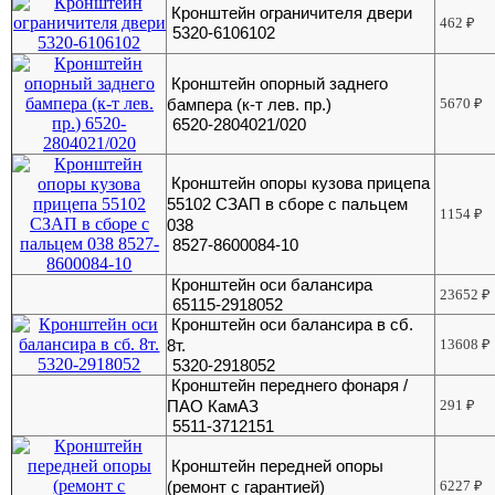
Кронштейн ограничителя двери
462
₽
5320-6106102
Кронштейн опорный заднего
бампера (к-т лев. пр.)
5670
₽
6520-2804021/020
Кронштейн опоры кузова прицепа
55102 СЗАП в сборе с пальцем
1154
₽
038
8527-8600084-10
Кронштейн оси балансира
23652
₽
65115-2918052
Кронштейн оси балансира в сб.
8т.
13608
₽
5320-2918052
Кронштейн переднего фонаря /
ПАО КамАЗ
291
₽
5511-3712151
Кронштейн передней опоры
(ремонт с гарантией)
6227
₽