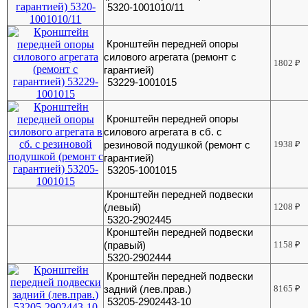
5320-1001010/11
Кронштейн передней опоры
силового агрегата (ремонт с
1802
₽
гарантией)
53229-1001015
Кронштейн передней опоры
силового агрегата в сб. с
резиновой подушкой (ремонт с
1938
₽
гарантией)
53205-1001015
Кронштейн передней подвески
(левый)
1208
₽
5320-2902445
Кронштейн передней подвески
(правый)
1158
₽
5320-2902444
Кронштейн передней подвески
задний (лев.прав.)
8165
₽
53205-2902443-10