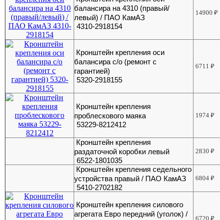
балансира на 4310 (правый/
14900
₽
левый) / ПАО КамАЗ
4310-2918154
Кронштейн крепления оси
балансира с/о (ремонт с
6711
₽
гарантией)
5320-2918155
Кронштейн крепления
проблескового маяка
1974
₽
53229-8212412
Кронштейн крепления
раздаточной коробки левый
2830
₽
6522-1801035
Кронштейн крепления седельного
устройства правый / ПАО КамАЗ
6804
₽
5410-2702182
Кронштейн крепления силового
агрегата Евро передний (уголок) /
6720
₽