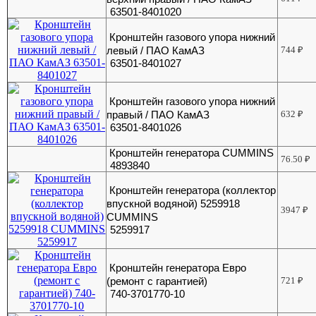
63501-8401020
Кронштейн газового упора нижний
левый / ПАО КамАЗ
744
₽
63501-8401027
Кронштейн газового упора нижний
правый / ПАО КамАЗ
632
₽
63501-8401026
Кронштейн генератора CUMMINS
76.50
₽
4893840
Кронштейн генератора (коллектор
впускной водяной) 5259918
3947
₽
CUMMINS
5259917
Кронштейн генератора Евро
(ремонт с гарантией)
721
₽
740-3701770-10