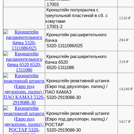
17003
Кронштейн полукрылка с
треугольной пластиной в сб. с
1520
₽
хомутами
17001-2
Кронштейн расширительного
бачка
284
₽
5320-1311086/025
Кронштейн расширительного
бачка 6520
319
₽
6520-1311086
Кронштейн реактивной штанги
(Евро под двухопорн. палец) /
14249
₽
ПАО КАМАЗ
5320-2919088-30
Кронштейн реактивной штанги
(Евро под двухопорн. палец) /
5417
₽
РОСТАР
5320-2919088-30