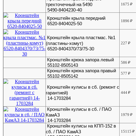
трехточечный на 5490
1675
₽
5490-8404230-40
Кронштейн крыла передний
1896
₽
6520-8404025-50
Кронштейн крыла пластмас. №1
(пластины-хомут)
227
₽
6520-8404370/73/75-30
Кронштейн крюка запора левый
586
₽
55102-8505143
Кронштейн крюка запора правый
577
₽
55102-8505142
Кронштейн кулисы в сб. (ремонт с
гарантией)
444
₽
14-1703284
Кронштейн кулисы в сб. / ПАО
КамАЗ
1979
₽
14-1703284
Кронштейн кулисы на КПП-152 в
сб. / ПАО КамАЗ
15115
₽