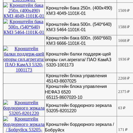
Кронштейн бака 250л. (400х490)
1509
₽
КМЗ 4049-1101К-01
Кронштейн бака 500л. (540*640)
1588
₽
КМЗ 5464-1101К-01
Кронштейн бака 600л. (660*660)
1668
₽
КМЗ 6666-1101К-01
Кронштейн балки поддерж-щей
опоры сил.агрегата/ ПАО КамАЗ
1936
₽
5320-1001173
Кронштейн блока управления
2268
₽
45143-8607025
Кронштейн блока управления
НЕФАЗ 6520
2375
₽
65115-8607020-10
Кронштейн бордюрного зеркала
63
₽
53205-8201220
Кронштейн бордюрного зеркала /
Бобруйск
171
₽