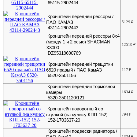
65115-2902444
Кронштейн передней рессоры /
ПАО КАМАЗ
5129
₽
43114-2902443
Кронштейн передней рессоры 8х4
(между 1 и 2 осью) SHACMAN
12519
₽
X3000
DZ95319690769
Кронштейн передней трещотки
6520 правый / ПАО КамАЗ
117
₽
6520-3501156
Кронштейн передний тормозной
камеры
1634
₽
5320-3501120/121
Кронштейн поворотный со
втулкой (на кулису КПП-152)
794
₽
152-1703637-20
Кронштейн подвески радиатора /
ПАО КамАЗ
1334
₽