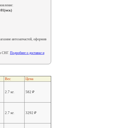
новление:
:01(мск)
газине автозапчастей, оформив
ны СНГ.
Подробнее о доставке и
Вес
Цена
2.7 кг.
582
₽
2.7 кг.
3292
₽