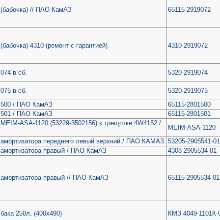
(бабочка) // ПАО КамАЗ
65115-2919072
(бабочка) 4310 (ремонт с гарантией)
4310-2919072
074 в сб.
5320-2919074
075 в сб.
5320-2919075
 500 / ПАО КамАЗ
65115-2801500
 501 / ПАО КамАЗ
65115-2801501
MEIM-ASA-1120 (53229-3502156) к трещотке 4W4152 /
MEIM-ASA-1120
 амортизатора переднего левый верхний / ПАО КАМАЗ
53205-2905541-01
 амортизатора правый / ПАО КамАЗ
4308-2905534-01
 амортизатора правый // ПАО КамАЗ
65115-2905534-01
бака 250л. (400х490)
КМЗ 4049-1101К-