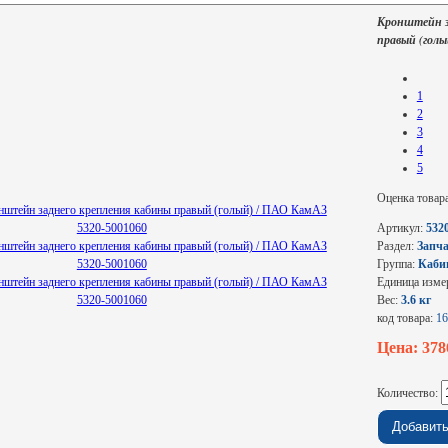
Кронштейн з
правый (голы
1
2
3
4
5
Оценка товар
Артикул:
532
Раздел:
Запч
Группа:
Каби
Единица изме
Вес:
3.6 кг
код товара:
16
Цена: 37
Количество: