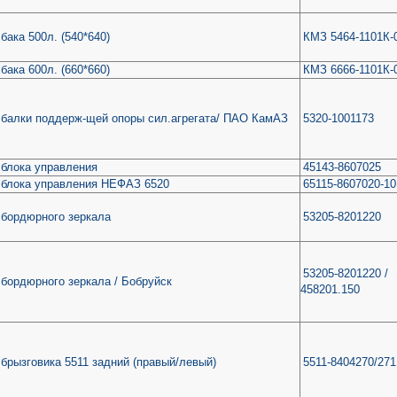
бака 500л. (540*640)
КМЗ 5464-1101К-
бака 600л. (660*660)
КМЗ 6666-1101К-
 балки поддерж-щей опоры сил.агрегата/ ПАО КамАЗ
5320-1001173
блока управления
45143-8607025
 блока управления НЕФАЗ 6520
65115-8607020-10
 бордюрного зеркала
53205-8201220
53205-8201220 /
бордюрного зеркала / Бобруйск
458201.150
брызговика 5511 задний (правый/левый)
5511-8404270/271