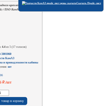
Скачать Прайс-лист
аднего крепления кабины
й) / ПАО КамАЗ 5320-5001060
а:
4.4
из 5 (17 голосов)
0-5001060
асти КамАЗ
на и принадлежности кабины
рения:
шт
06
86
₽./шт