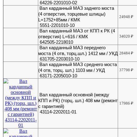
64226-2201010-02
Вал карданный МАЗ заднего моста
(4 отверстия, торцевые шлицы)
24948
₽
L=1752+85мм / КМК
5551-2201010-10
Вал карданный МАЗ от КПП к РК (4
отверстия) L=616 / КМК
34020
₽
642505-2218010
Вал карданный МАЗ переднего
моста (4 отв, торц.шл.) 1412 мм / УКД
28484
₽
631705-2203010-10
Вал карданный МАЗ среднего моста
(4 отв, торц. шл.) 1103 мм / УКД
37798
₽
63171-2205010-10
Вал карданный основной (между
КПП и РК) (торц. шл.) 408 мм (ремонт
17986
₽
с гарантией)
43114-2202011-01