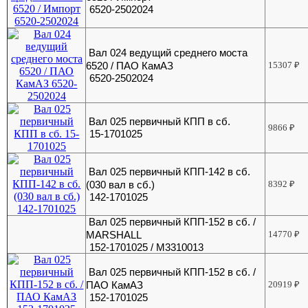
6520-2502024
Вал 024 ведущий среднего моста
6520 / ПАО КамАЗ
15307
₽
6520-2502024
Вал 025 первичный КПП в сб.
9866
₽
15-1701025
Вал 025 первичный КПП-142 в сб.
(030 вал в сб.)
8392
₽
142-1701025
Вал 025 первичный КПП-152 в сб. /
MARSHALL
14770
₽
152-1701025 / M3310013
Вал 025 первичный КПП-152 в сб. /
ПАО КамАЗ
20919
₽
152-1701025