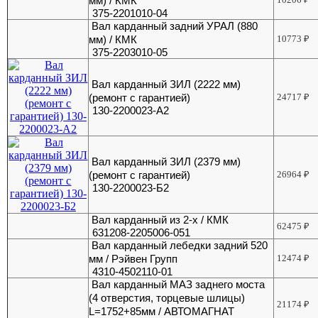
мм) / КМК
375-2201010-04
Вал карданный задний УРАЛ (880
мм) / КМК
10773
₽
375-2203010-05
Вал карданный ЗИЛ (2222 мм)
(ремонт с гарантией)
24717
₽
130-2200023-А2
Вал карданный ЗИЛ (2379 мм)
(ремонт с гарантией)
26964
₽
130-2200023-Б2
Вал карданный из 2-х / КМК
62475
₽
631208-2205006-051
Вал карданный лебедки задний 520
мм / Рэйвен Групп
12474
₽
4310-4502110-01
Вал карданный МАЗ заднего моста
(4 отверстия, торцевые шлицы)
21174
₽
L=1752+85мм / АВТОМАГНАТ