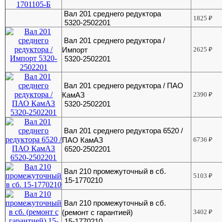
Вал 201 среднего редуктора
1825
₽
5320-2502201
Вал 201 среднего редуктора /
Импорт
2625
₽
5320-2502201
Вал 201 среднего редуктора / ПАО
КамАЗ
2390
₽
5320-2502201
Вал 201 среднего редуктора 6520 /
ПАО КамАЗ
6736
₽
6520-2502201
Вал 210 промежуточный в сб.
5103
₽
15-1770210
Вал 210 промежуточный в сб.
(ремонт с гарантией)
3402
₽
15-1770210