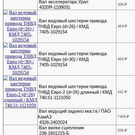
Вал акселератора Урал
306
₽
4320Я-1108031
Вал ведомый шестерни привода
ТНВД Евро (d=26) / КМД
464
₽
7405-1029154
Вал ведомый шестерни привода
ТНВД Евро (d=30) / КМД
464
₽
7405-1029154
Вал ведомый шестерни привода
ТНВД Евро-2 (d=26) длинный / КМД
442
₽
740.51-1121050
Вал ведущий заднего моста / ПАО
КамАЗ
7466
₽
4326-2402024
Вал вилки сцепления
596
₽
236-1601215-Б