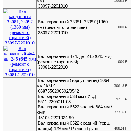
мм)
10093
₽
33097-2201010
Вал карданный 33081, 33097 (1360
мм) (ремонт с гарантией)
11000
₽
33097-2201010
Вал карданный 4х4, дв. 245 (645 мм)
(ремонт с гарантией)
11000
₽
33081-2202010
Вал карданный (торц. шлицы) 1064
мм / КМК
30618
₽
0687550200502/0542
Вал карданный 638 мм / УКД
19211
₽
5511-2205011-03
Вал карданный 6522 задний 684 мм /
КМК
27216
₽
45104-2201024-90
Вал карданный 6522 средний (торц.
шлицы) 479 мм / Рэйвен Групп
40824
₽