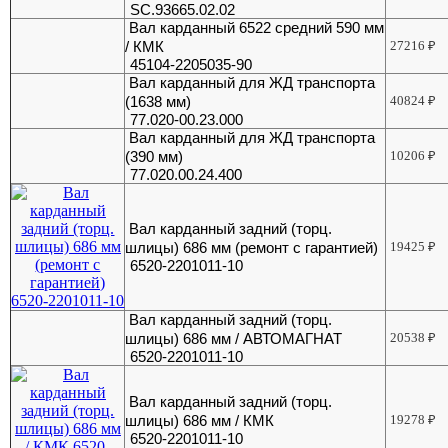
SC.93665.02.02
Вал карданный 6522 средний 590 мм
/ КМК
27216
₽
45104-2205035-90
Вал карданный для ЖД транспорта
(1638 мм)
40824
₽
77.020-00.23.000
Вал карданный для ЖД транспорта
(390 мм)
10206
₽
77.020.00.24.400
Вал карданный задний (торц.
шлицы) 686 мм (ремонт с гарантией)
19425
₽
6520-2201011-10
Вал карданный задний (торц.
шлицы) 686 мм / АВТОМАГНАТ
20538
₽
6520-2201011-10
Вал карданный задний (торц.
шлицы) 686 мм / КМК
19278
₽
6520-2201011-10