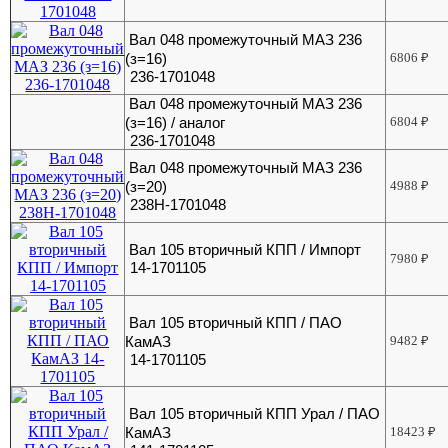
Вал 048 промежуточный МАЗ 236
(з=16)
6806
₽
236-1701048
Вал 048 промежуточный МАЗ 236
(з=16) / аналог
6804
₽
236-1701048
Вал 048 промежуточный МАЗ 236
(з=20)
4988
₽
238Н-1701048
Вал 105 вторичный КПП / Импорт
7980
₽
14-1701105
Вал 105 вторичный КПП / ПАО
КамАЗ
9482
₽
14-1701105
Вал 105 вторичный КПП Урал / ПАО
КамАЗ
18423
₽