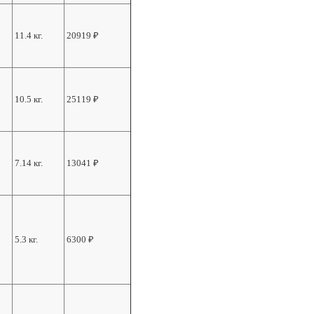
11.4 кг.
20919
₽
10.5 кг.
25119
₽
7.14 кг.
13041
₽
5.3 кг.
6300
₽