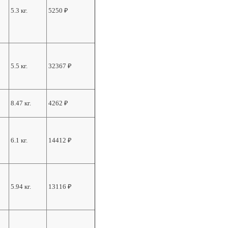
5.3 кг.
5250
₽
5.5 кг.
32367
₽
8.47 кг.
4262
₽
6.1 кг.
14412
₽
5.94 кг.
13116
₽