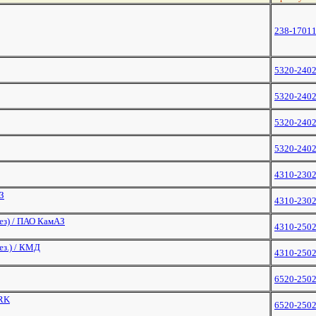
238-1701
5320-240
5320-240
5320-240
5320-240
4310-230
З
4310-230
рез) / ПАО КамАЗ
4310-250
ез.) / КМД
4310-250
6520-250
ARK
6520-250