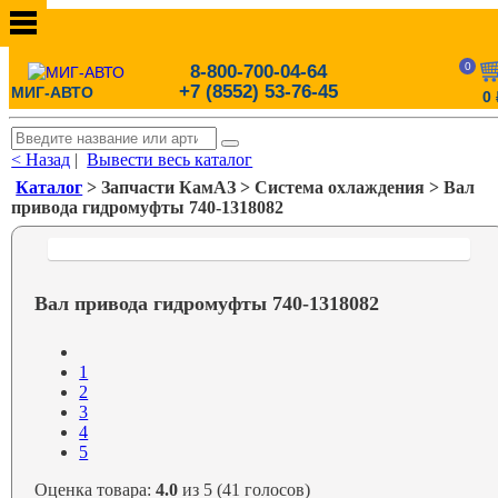
0
8-800-700-04-64
+7 (8552) 53-76-45
МИГ-АВТО
0
< Назад
|
Вывести весь каталог
Каталог
> Запчасти КамАЗ > Система охлаждения > Вал
привода гидромуфты 740-1318082
Вал привода гидромуфты 740-1318082
1
2
3
4
5
Оценка товара:
4.0
из 5 (41 голосов)