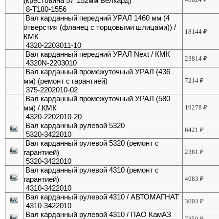
(крестовина 57*152мм Белкард)
8-Т180-1556
Вал карданный передний УРАЛ 1460 мм (4
отверстия (фланец с торцовыми шлицами)) /
18144
₽
КМК
4320-2203011-10
Вал карданный передний УРАЛ Next / КМК
23814
₽
4320N-2203010
Вал карданный промежуточный УРАЛ (436
мм) (ремонт с гарантией)
7214
₽
375-2202010-02
Вал карданный промежуточный УРАЛ (580
мм) / КМК
19278
₽
4320-2202010-20
Вал карданный рулевой 5320
6421
₽
5320-3422010
Вал карданный рулевой 5320 (ремонт с
гарантией)
2381
₽
5320-3422010
Вал карданный рулевой 4310 (ремонт с
гарантией)
4083
₽
4310-3422010
Вал карданный рулевой 4310 / АВТОМАГНАТ
3003
₽
4310-3422010
Вал карданный рулевой 4310 / ПАО КамАЗ
7350
₽