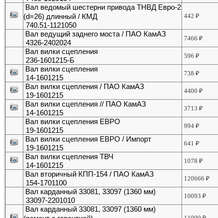
Вал ведомый шестерни привода ТНВД Евро-2
(d=26) длинный / КМД
442
₽
740.51-1121050
Вал ведущий заднего моста / ПАО КамАЗ
7466
₽
4326-2402024
Вал вилки сцепления
596
₽
236-1601215-Б
Вал вилки сцепления
738
₽
14-1601215
Вал вилки сцепления / ПАО КамАЗ
4400
₽
19-1601215
Вал вилки сцепления // ПАО КамАЗ
3713
₽
14-1601215
Вал вилки сцепления ЕВРО
994
₽
19-1601215
Вал вилки сцепления ЕВРО / Импорт
641
₽
19-1601215
Вал вилки сцепления ТВЧ
1078
₽
14-1601215
Вал вторичный КПП-154 / ПАО КамАЗ
120666
₽
154-1701100
Вал карданный 33081, 33097 (1360 мм)
10093
₽
33097-2201010
Вал карданный 33081, 33097 (1360 мм)
11000
₽