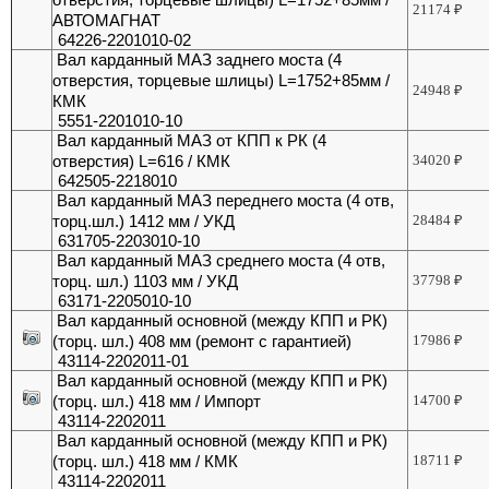
21174
₽
АВТОМАГНАТ
64226-2201010-02
Вал карданный МАЗ заднего моста (4
отверстия, торцевые шлицы) L=1752+85мм /
24948
₽
КМК
5551-2201010-10
Вал карданный МАЗ от КПП к РК (4
отверстия) L=616 / КМК
34020
₽
642505-2218010
Вал карданный МАЗ переднего моста (4 отв,
торц.шл.) 1412 мм / УКД
28484
₽
631705-2203010-10
Вал карданный МАЗ среднего моста (4 отв,
торц. шл.) 1103 мм / УКД
37798
₽
63171-2205010-10
Вал карданный основной (между КПП и РК)
(торц. шл.) 408 мм (ремонт с гарантией)
17986
₽
43114-2202011-01
Вал карданный основной (между КПП и РК)
(торц. шл.) 418 мм / Импорт
14700
₽
43114-2202011
Вал карданный основной (между КПП и РК)
(торц. шл.) 418 мм / КМК
18711
₽
43114-2202011