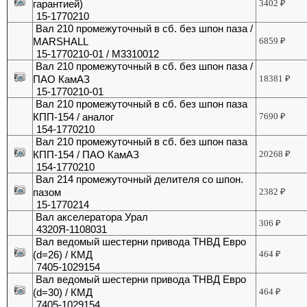
гарантией)
3402
₽
15-1770210
Вал 210 промежуточный в сб. без шпон паза /
MARSHALL
6859
₽
15-1770210-01 / M3310012
Вал 210 промежуточный в сб. без шпон паза /
ПАО КамАЗ
18381
₽
15-1770210-01
Вал 210 промежуточный в сб. без шпон паза
КПП-154 / аналог
7690
₽
154-1770210
Вал 210 промежуточный в сб. без шпон паза
КПП-154 / ПАО КамАЗ
20268
₽
154-1770210
Вал 214 промежуточный делителя со шпон.
пазом
2382
₽
15-1770214
Вал акселератора Урал
306
₽
4320Я-1108031
Вал ведомый шестерни привода ТНВД Евро
(d=26) / КМД
464
₽
7405-1029154
Вал ведомый шестерни привода ТНВД Евро
(d=30) / КМД
464
₽
7405-1029154