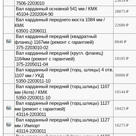
23814
₽
7506-2203010
Вал карданный основной 541 мм / КМК
28875
₽
45104-2202004-90
Вал карданный переднего моста 1084 мм /
КМК
22680
₽
63501-2206011
Вал карданный передний (квадратный
фланец) 1167мм (ремонт с гарантией)
8846
₽
375-2203010-02
Вал карданный передний (кругл. фланец)
1164мм (ремонт с гарантией)
10185
₽
375-2205011-04
Вал карданный передний (торц. шлицы) 4 отв.
1107 мм / УКД
30086
₽
5350-2203011-10
Вал карданный передний (торц.шлицы) 1107
мм (4отв) / КМК
18144
₽
5350-2203011-10
Вал карданный передний (торц.шлицы) 1127
мм (ремонт с гарантией)
19425
₽
43114-2203011
Вал карданный передний (торц.шлицы) 1127
мм / Импорт
16275
₽
43114-2203011