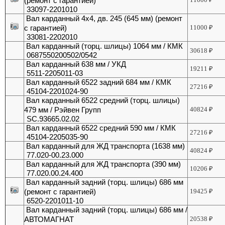
(ремонт с гарантией)
33097-2201010
Вал карданный 4х4, дв. 245 (645 мм) (ремонт
с гарантией)
11000
₽
33081-2202010
Вал карданный (торц. шлицы) 1064 мм / КМК
30618
₽
0687550200502/0542
Вал карданный 638 мм / УКД
19211
₽
5511-2205011-03
Вал карданный 6522 задний 684 мм / КМК
27216
₽
45104-2201024-90
Вал карданный 6522 средний (торц. шлицы)
479 мм / Рэйвен Групп
40824
₽
SC.93665.02.02
Вал карданный 6522 средний 590 мм / КМК
27216
₽
45104-2205035-90
Вал карданный для ЖД транспорта (1638 мм)
40824
₽
77.020-00.23.000
Вал карданный для ЖД транспорта (390 мм)
10206
₽
77.020.00.24.400
Вал карданный задний (торц. шлицы) 686 мм
(ремонт с гарантией)
19425
₽
6520-2201011-10
Вал карданный задний (торц. шлицы) 686 мм /
АВТОМАГНАТ
20538
₽