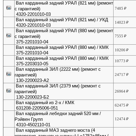
Вал карданный задний УРАЛ (821 мм) (ремонт
с гарантией)
7485
₽
4320-2201010-03
Вал карданный задний УРАЛ (821 мм) / УКД
14023
₽
4320-2201010-03
Вал карданный задний УРАЛ (880 мм) (ремонт
с гарантией)
7555
₽
375-2201010-04
Вал карданный задний УРАЛ (880 мм) / КМК
10206
₽
375-2201010-04
Вал карданный задний УРАЛ (880 мм) / КМК
10773
₽
375-2203010-05
Вал карданный ЗИЛ (2222 мм) (ремонт с
гарантией)
24717
₽
130-2200023-А2
Вал карданный ЗИЛ (2379 мм) (ремонт с
гарантией)
26964
₽
130-2200023-Б2
Вал карданный из 2-х / КМК
62475
₽
631208-2205006-051
Вал карданный лебедки задний 520 мм /
Рэйвен Групп
12474
₽
4310-4502110-01
Вал карданный МАЗ заднего моста (4
отверстия, торцевые шлицы) L=1752+85мм /