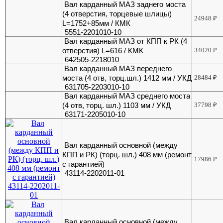
Вал карданный МАЗ заднего моста
(4 отверстия, торцевые шлицы)
24948
₽
L=1752+85мм / КМК
5551-2201010-10
Вал карданный МАЗ от КПП к РК (4
отверстия) L=616 / КМК
34020
₽
642505-2218010
Вал карданный МАЗ переднего
моста (4 отв, торц.шл.) 1412 мм / УКД
28484
₽
631705-2203010-10
Вал карданный МАЗ среднего моста
(4 отв, торц. шл.) 1103 мм / УКД
37798
₽
63171-2205010-10
Вал карданный основной (между
КПП и РК) (торц. шл.) 408 мм (ремонт
17986
₽
с гарантией)
43114-2202011-01
Вал карданный основной (между