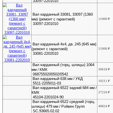
33097-2201010
Вал карданный 33081, 33097 (1360
мм) (ремонт с гарантией)
11000
₽
33097-2201010
Вал карданный 4х4, дв. 245 (645 мм)
(ремонт с гарантией)
11000
₽
33081-2202010
Вал карданный (торц. шлицы) 1064
мм / КМК
30618
₽
0687550200502/0542
Вал карданный 638 мм / УКД
19211
₽
5511-2205011-03
Вал карданный 6522 задний 684 мм /
КМК
27216
₽
45104-2201024-90
Вал карданный 6522 средний (торц.
шлицы) 479 мм / Рэйвен Групп
40824
₽
SC.93665.02.02