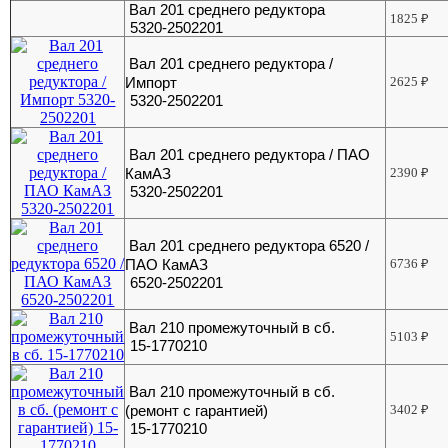
Вал 201 среднего редуктора
1825
₽
5320-2502201
Вал 201 среднего редуктора /
Импорт
2625
₽
5320-2502201
Вал 201 среднего редуктора / ПАО
КамАЗ
2390
₽
5320-2502201
Вал 201 среднего редуктора 6520 /
ПАО КамАЗ
6736
₽
6520-2502201
Вал 210 промежуточный в сб.
5103
₽
15-1770210
Вал 210 промежуточный в сб.
(ремонт с гарантией)
3402
₽
15-1770210