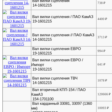
Вал вилки сцепления
738
₽
14-1601215
Вал вилки сцепления / ПАО КамАЗ
4400
₽
19-1601215
Вал вилки сцепления // ПАО КамАЗ
3713
₽
14-1601215
Вал вилки сцепления ЕВРО
994
₽
19-1601215
Вал вилки сцепления ЕВРО /
Импорт
641
₽
19-1601215
Вал вилки сцепления ТВЧ
1078
₽
14-1601215
Вал вторичный КПП-154 / ПАО
КамАЗ
120666
₽
154-1701100
Вал карданный 33081, 33097 (1360
мм)
10093
₽