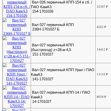
Вал 026 первичный КПП-154 в сб. /
ПАО КамАЗ
32367
₽
154-1701026
Вал 027 первичный КПП
4262
₽
236Н-1701027 Б
Вал 027 первичный КПП
(быстроход) z=28.м-4,5
14412
₽
151-1701027
Вал 027 первичный КПП Урал / ПАО
КамАЗ
13116
₽
141-1701027
Вал 027 первичный КПП-14 / ПАО
КамАЗ
8658
₽
14-1701027