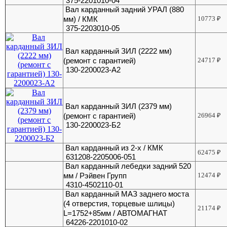
375-2201010-04
Вал карданный задний УРАЛ (880
мм) / КМК
10773
₽
375-2203010-05
Вал карданный ЗИЛ (2222 мм)
(ремонт с гарантией)
24717
₽
130-2200023-А2
Вал карданный ЗИЛ (2379 мм)
(ремонт с гарантией)
26964
₽
130-2200023-Б2
Вал карданный из 2-х / КМК
62475
₽
631208-2205006-051
Вал карданный лебедки задний 520
мм / Рэйвен Групп
12474
₽
4310-4502110-01
Вал карданный МАЗ заднего моста
(4 отверстия, торцевые шлицы)
21174
₽
L=1752+85мм / АВТОМАГНАТ
64226-2201010-02