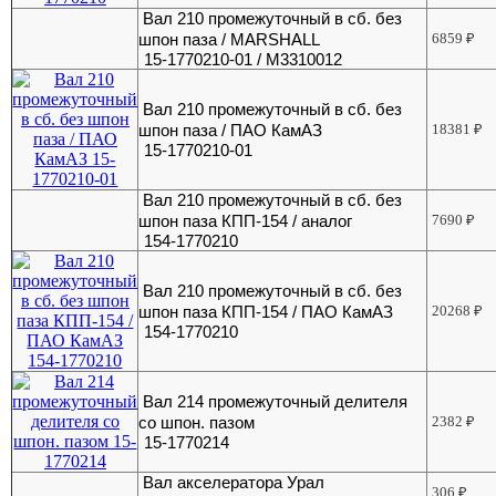
Вал 210 промежуточный в сб. без
шпон паза / MARSHALL
6859
₽
15-1770210-01 / M3310012
Вал 210 промежуточный в сб. без
шпон паза / ПАО КамАЗ
18381
₽
15-1770210-01
Вал 210 промежуточный в сб. без
шпон паза КПП-154 / аналог
7690
₽
154-1770210
Вал 210 промежуточный в сб. без
шпон паза КПП-154 / ПАО КамАЗ
20268
₽
154-1770210
Вал 214 промежуточный делителя
со шпон. пазом
2382
₽
15-1770214
Вал акселератора Урал
306
₽