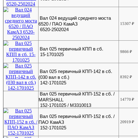
Вал 024 ведущий среднего моста
6520 / ПАО КамАЗ
15307
₽
6520-2502024
Вал 025 первичный КПП в сб.
9866
₽
15-1701025
Вал 025 первичный КПП-142 в сб.
(030 вал в сб.)
8392
₽
142-1701025
Вал 025 первичный КПП-152 в сб. /
MARSHALL
14770
₽
152-1701025 / M3310013
Вал 025 первичный КПП-152 в сб. /
ПАО КамАЗ
20919
₽
152-1701025