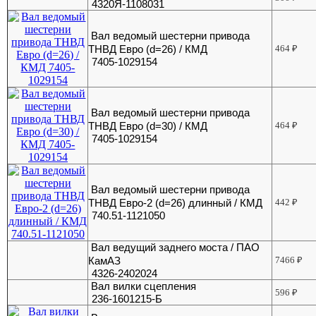
4320Я-1108031
Вал ведомый шестерни привода
ТНВД Евро (d=26) / КМД
464
₽
7405-1029154
Вал ведомый шестерни привода
ТНВД Евро (d=30) / КМД
464
₽
7405-1029154
Вал ведомый шестерни привода
ТНВД Евро-2 (d=26) длинный / КМД
442
₽
740.51-1121050
Вал ведущий заднего моста / ПАО
КамАЗ
7466
₽
4326-2402024
Вал вилки сцепления
596
₽
236-1601215-Б