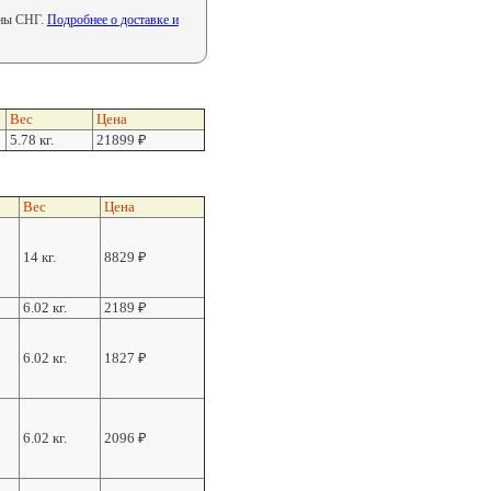
аны СНГ.
Подробнее о доставке и
Вес
Цена
5.78 кг.
21899
₽
Вес
Цена
14 кг.
8829
₽
6.02 кг.
2189
₽
6.02 кг.
1827
₽
6.02 кг.
2096
₽