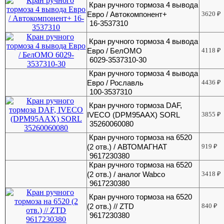
Кран ручного тормоза 4 вывода
Евро / Автокомпонент+
3620
₽
16-3537310
Кран ручного тормоза 4 вывода
Евро / БелОМО
4118
₽
6029-3537310-30
Кран ручного тормоза 4 вывода
Евро / Рославль
4436
₽
100-3537310
Кран ручного тормоза DAF,
IVECO (DPM95AAX) SORL
3855
₽
35260060080
Кран ручного тормоза на 6520
(2 отв.) / АВТОМАГНАТ
919
₽
9617230380
Кран ручного тормоза на 6520
(2 отв.) / аналог Wabco
3418
₽
9617230380
Кран ручного тормоза на 6520
(2 отв.) // ZTD
840
₽
9617230380