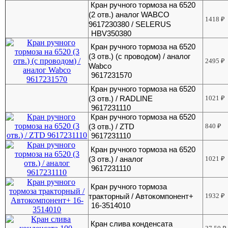
Кран ручного тормоза на 6520
(2 отв.) аналог WABCO
1418
₽
9617230380 / SELERUS
HBV350380
Кран ручного тормоза на 6520
(3 отв.) (с проводом) / аналог
2495
₽
Wabco
9617231570
Кран ручного тормоза на 6520
(3 отв.) / RADLINE
1021
₽
9617231110
Кран ручного тормоза на 6520
(3 отв.) / ZTD
840
₽
9617231110
Кран ручного тормоза на 6520
(3 отв.) / аналог
1021
₽
9617231110
Кран ручного тормоза
тракторный / Автокомпонент+
1932
₽
16-3514010
Кран слива конденсата