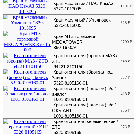
Кран масляный / ПАО КамАЗ
1181
₽
5320-1013095
Кран масляный / Ульяновск
368
₽
5320-1013095
Кран МТЗ тормозной
MEGAPOWER
2700
₽
350-16-009
Кран отопителя (бронза) МАЗ /
ZTD
546
₽
64221-8101150
Кран отопителя (бронза) под
Заинск
557
₽
5320-8105160-01
Кран отопителя (пластик) н/о /
аналог
418
₽
1001-8105160-01
Кран отопителя (пластик) н/о /
ОКБ-АНТ
976
₽
1001-8105160-01
Кран отопителя керамический /
ZTD
273
₽
5320-8105165