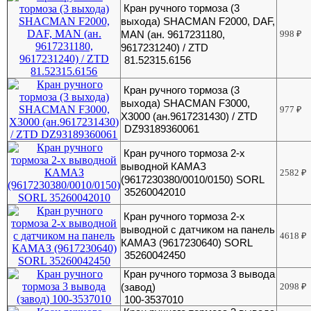
Кран ручного тормоза (3
выхода) SHACMAN F2000, DAF,
MAN (ан. 9617231180,
998
₽
9617231240) / ZTD
81.52315.6156
Кран ручного тормоза (3
выхода) SHACMAN F3000,
977
₽
X3000 (ан.9617231430) / ZTD
DZ93189360061
Кран ручного тормоза 2-х
выводной КАМАЗ
2582
₽
(9617230380/0010/0150) SORL
35260042010
Кран ручного тормоза 2-х
выводной с датчиком на панель
4618
₽
КАМАЗ (9617230640) SORL
35260042450
Кран ручного тормоза 3 вывода
(завод)
2098
₽
100-3537010