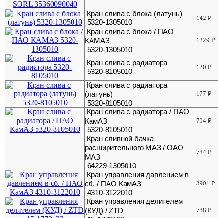
Кран слива с блока (латунь)
142
₽
5320-1305010
Кран слива с блока / ПАО
КАМАЗ
1229
₽
5320-1305010
Кран слива с радиатора
120
₽
5320-8105010
Кран слива с радиатора
(латунь)
177
₽
5320-8105010
Кран слива с радиатора / ПАО
КамАЗ
704
₽
5320-8105010
Кран сливной бачка
расширительного МАЗ / ОАО
784
₽
МАЗ
64229-1305010
Кран управления давлением в
сб. / ПАО КамАЗ
3901
₽
4310-3122010
Кран управления делителем
(КУД) / ZTD
788
₽