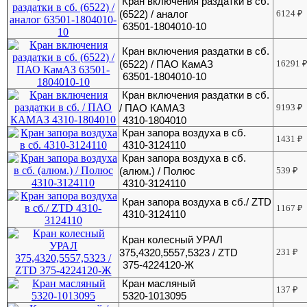
Кран включения раздатки в сб.
(6522) / аналог
6124
₽
63501-1804010-10
Кран включения раздатки в сб.
(6522) / ПАО КамАЗ
16291
63501-1804010-10
Кран включения раздатки в сб.
/ ПАО КАМАЗ
9193
₽
4310-1804010
Кран запора воздуха в сб.
1431
₽
4310-3124110
Кран запора воздуха в сб.
(алюм.) / Полюс
539
₽
4310-3124110
Кран запора воздуха в сб./ ZTD
1167
₽
4310-3124110
Кран колесный УРАЛ
375,4320,5557,5323 / ZTD
231
₽
375-4224120-Ж
Кран масляный
137
₽
5320-1013095