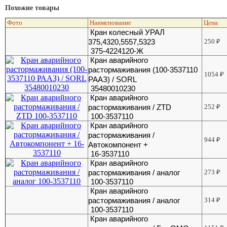
Похожие товары
Фото
Наименование
Цена
Кран колесный УРАЛ
375,4320,5557,5323
250
₽
375-4224120-Ж
Кран аварийного
растормаживания (100-3537110
1054
₽
РААЗ) / SORL
35480010230
Кран аварийного
растормаживания / ZTD
252
₽
100-3537110
Кран аварийного
растормаживания /
944
₽
Автокомпонент +
16-3537110
Кран аварийного
растормаживания / аналог
273
₽
100-3537110
Кран аварийного
растормаживания / аналог
314
₽
100-3537110
Кран аварийного