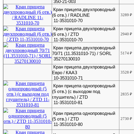
350-21-003
Кран прицепа двухпроводный
(6 отв.) / RADLINE
3289
₽
11-3531010-70
Кран прицепа двухпроводный
(6 отв.) / ZTD
2940
₽
11-3531010-70
Кран прицепа двухпроводный
70/71 (11.3531010-71) / SORL
5174
₽
35270130010
Кран прицепа двухпроводный
Евро / КААЗ
3528
₽
10-3531010-71
Кран прицепа однопроводный
(5 отв.) (с выходом под
2835
₽
глушитель) / ZTD
11-3531010-81
Кран прицепа однопроводный
(5 отв.) / ZTD
2730
₽
11-3531010-80