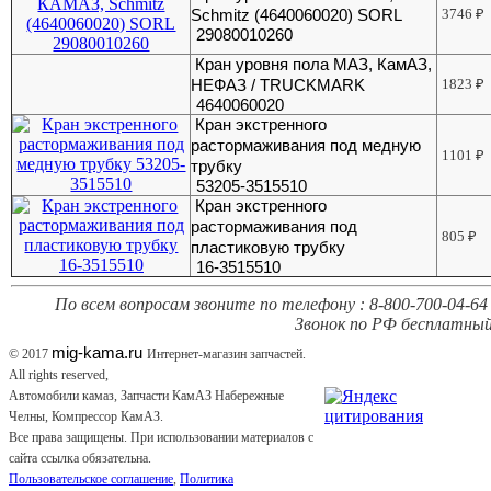
Schmitz (4640060020) SORL
3746
₽
29080010260
Кран уровня пола МАЗ, КамАЗ,
НЕФАЗ / TRUCKMARK
1823
₽
4640060020
Кран экстренного
растормаживания под медную
1101
₽
трубку
53205-3515510
Кран экстренного
растормаживания под
805
₽
пластиковую трубку
16-3515510
По всем вопросам звоните по телефону : 8-800-700-04-64 
Звонок по РФ бесплатный
mig-kama.ru
© 2017
Интернет-магазин запчастей.
All rights reserved,
Автомобили камаз, Запчасти КамАЗ Набережные
Челны, Компрессор КамАЗ.
Все права защищены. При использовании материалов с
сайта ссылка обязательна.
Пользовательское соглашение
,
Политика