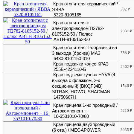
Кран отопителя керамический /
ЯВВА
302
₽
5320-8105165
Кран отопителя с
электроприводом П2782-
7031
₽
8105152-50 / Полюс
АВТН-8105152-50
Кран отопителя Т-образный на
3 выхода (бронза) МАЗ
556
₽
6430-8101150-010
Кран подкачки колес КРАЗ
2462
₽
255Б-4224110-Б
Кран подъема кузова HYVA (4
выхода с флажком, 2-х
секционный) (BKQF34B)
1546
₽
SITRAK, HOWO, SHACMAN
14750667H
Кран прицепа 1-но проводный /
Автокомпонент +
5210
₽
16-3531010-70/80
Кран прицепа двухпроводный
(6 отв.) / MEGAPOWER
3935
₽