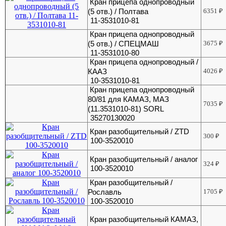
Кран прицепа однопроводный
(5 отв.) / Полтава
6351
₽
11-3531010-81
Кран прицепа однопроводный
(5 отв.) / СПЕЦМАШ
3675
₽
11-3531010-80
Кран прицепа однопроводный /
КААЗ
4026
₽
10-3531010-81
Кран прицепа однопроводный
80/81 для КАМАЗ, МАЗ
7035
₽
(11.3531010-81) SORL
35270130020
Кран разобщительный / ZTD
300
₽
100-3520010
Кран разобщительный / аналог
324
₽
100-3520010
Кран разобщительный /
Рославль
1705
₽
100-3520010
Кран разобщительный КАМАЗ,