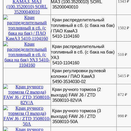
МАЗ (100.3520010) SORL
1343
₽
35200040010
Кран распределительный
топливный в сб. (с бака на бак)
1502
₽
/ ПАО КамАЗ
5410-1104160
Кран распределительный
топливный в сб. (с бака на бак)
510
₽
УАЗ
5410-1104160
Кран регулировки рулевой
колонки / ПАО КамАЗ
5415
₽
5490-3534030-02
Кран ручного тормоза (2
выхода) FAW J6 / ZTD
872
₽
3508010-82V/A
Кран ручного тормоза (3
выхода) FAW J6 / ZTD
998
₽
3508010-50A