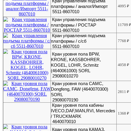
Кран управления подъема
платформы / аналог/Импорт
4095
₽
5511-8607010
Кран управления подъема
платформы / РОСТАР
11709
5511-8607010
Кран управления подъема
платформы / с/сб
7768
₽
5511-8607010
Кран уровня пола BPW,
KRONE, KASSBOHRER,
KOGEL, LOHR, Schmitz
4058
₽
(4640061000) SORL
29080010270
Кран уровня пола CAMC,
Dongfeng, FAW (4640070300)
2811
₽
SORL
29080070190
Кран уровня пола кабины
IVECO,DAF,MAN,RVI, Mercedes
1368
₽
/ TRUCKMARK
4640070010
Кран уровня пола КАМАЗ,