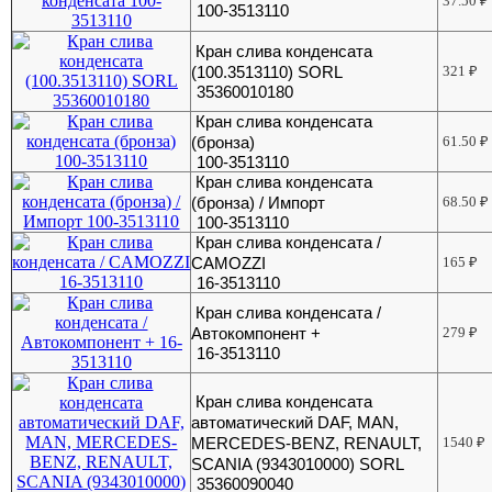
37.50
₽
100-3513110
Кран слива конденсата
(100.3513110) SORL
321
₽
35360010180
Кран слива конденсата
(бронза)
61.50
₽
100-3513110
Кран слива конденсата
(бронза) / Импорт
68.50
₽
100-3513110
Кран слива конденсата /
CAMOZZI
165
₽
16-3513110
Кран слива конденсата /
Автокомпонент +
279
₽
16-3513110
Кран слива конденсата
автоматический DAF, MAN,
MERCEDES-BENZ, RENAULT,
1540
₽
SCANIA (9343010000) SORL
35360090040