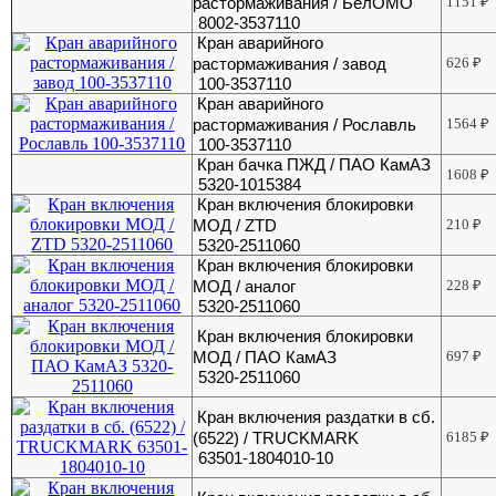
растормаживания / БелОМО
1151
₽
8002-3537110
Кран аварийного
растормаживания / завод
626
₽
100-3537110
Кран аварийного
растормаживания / Рославль
1564
₽
100-3537110
Кран бачка ПЖД / ПАО КамАЗ
1608
₽
5320-1015384
Кран включения блокировки
МОД / ZTD
210
₽
5320-2511060
Кран включения блокировки
МОД / аналог
228
₽
5320-2511060
Кран включения блокировки
МОД / ПАО КамАЗ
697
₽
5320-2511060
Кран включения раздатки в сб.
(6522) / TRUCKMARK
6185
₽
63501-1804010-10