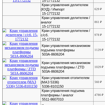
15-1772132
Кран управления делителем
(КУД) / Импорт
629
₽
15-1772132
Кран управления делителем /
аналог
861
₽
15-1772132
Кран управления делителем /
с/сб.
978
₽
15-1772132
Кран управления механизмом
подъема платформы
1129
₽
503А-8606204
Кран управления механизмом
подъема платформы / ZTD
1029
₽
503А-8606204
Кран управления отопителем
(МАЗ 5336)
560
₽
5336-8101150
Кран управления подъема
платформы / аналог
4786
₽
5511-8607010